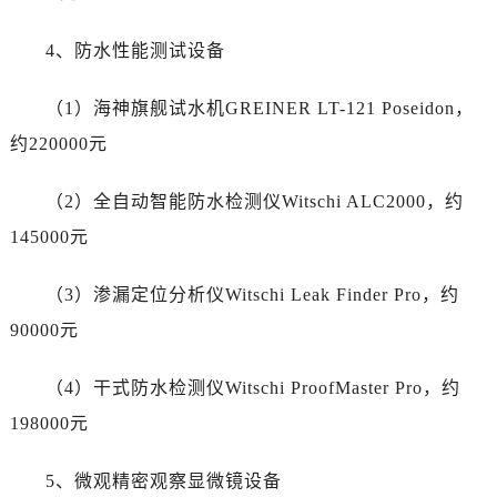
新疆维吾尔自治区阿拉山口市友好路百达翡丽售后服务中心（需提前预约）
新疆维吾尔自治区阿勒泰市解放路百达翡丽售后服务中心（需提前预约）
4、防水性能测试设备
新疆维吾尔自治区阿图什市光明路百达翡丽售后服务中心（需提前预约）
新疆维吾尔自治区白杨市军垦路百达翡丽售后服务中心（需提前预约）
（1）海神旗舰试水机GREINER LT-121 Poseidon，
新疆维吾尔自治区北屯市团结路百达翡丽售后服务中心（需提前预约）
约220000元
新疆维吾尔自治区博乐市博乐市北京路百达翡丽售后服务中心（需提前预约）
新疆维吾尔自治区昌吉市延安北路百达翡丽售后服务中心（需提前预约）
（2）全自动智能防水检测仪Witschi ALC2000，约
新疆维吾尔自治区阜康市博峰路百达翡丽售后服务中心（需提前预约）
145000元
新疆维吾尔自治区哈密市伊州区建国北路百达翡丽售后服务中心（需提前预约）
新疆维吾尔自治区和田市和田市北京西路百达翡丽售后服务中心（需提前预约）
（3）渗漏定位分析仪Witschi Leak Finder Pro，约
新疆维吾尔自治区胡杨河市胡杨河市胡杨路百达翡丽售后服务中心（需提前预约）
90000元
新疆维吾尔自治区霍尔果斯市亚欧北路百达翡丽售后服务中心（需提前预约）
新疆维吾尔自治区喀什市解放北路百达翡丽售后服务中心（需提前预约）
（4）干式防水检测仪Witschi ProofMaster Pro，约
新疆维吾尔自治区可克达拉市幸福路百达翡丽售后服务中心（需提前预约）
198000元
新疆维吾尔自治区克拉玛依市克拉玛依区友谊路百达翡丽售后服务中心（需提前预约）
新疆维吾尔自治区库车市库车市文化东路百达翡丽售后服务中心（需提前预约）
5、微观精密观察显微镜设备