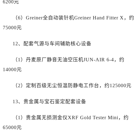
6200元
吉林省长春市朝阳区西安大路727号中银大厦A座(旺进大厦)18层09室百达翡丽售后服务中心（需提前预约）
贵州省贵阳市南明区都司高架桥路33号亨特国际金融中心14楼14D百达翡丽售后服务中心（需提前预约）
（6）Greiner全自动装针机Greiner Hand Fitter X，约
云南省昆明市盘龙区北京路928号同德昆明广场写字楼10层06室百达翡丽售后服务中心（需提前预约）
75000元
河北省石家庄市长安区中山东路39号勒泰中心写字楼B座13层07室百达翡丽售后服务中心（需提前预约）
陕西省西安市碑林区南关正街88号华侨城长安国际中心E座6楼10室百达翡丽售后服务中心（需提前预约）
12、配套气源与车间辅助核心设备
海南省海口市龙华区金贸东路5号海口华润大厦B座17层1707室百达翡丽售后服务中心（需提前预约）
河北省唐山市路南区新华东道100号万达广场写字楼A座10层1002室百达翡丽售后服务中心（需提前预约）
（1）丹麦原厂静音无油空压机JUN-AIR 6-4，约
台州市椒江区东海大道1800号腾达中心东1幢20楼2002室百达翡丽售后服务中心（需提前预约）
14000元
呼和浩特市玉泉区大学西街70号华润万象城写字楼（鄂尔多斯大厦）23层2326室百达翡丽售后服务中心（需提前预约）
兰州市七里河区西津西路16号兰州中心写字楼21层2102室百达翡丽售后服务中心（需提前预约）
（2）定制百级无尘恒温防静电工作台，约125000元
节假日正常营业！
13、贵金属与宝石鉴定配套设备
（1）贵金属无损测金仪XRF Gold Tester Mini，约
65000元