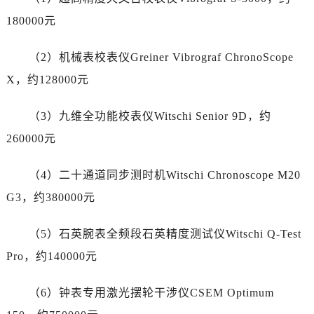
甘肃省酒泉市肃州区西大街百达翡丽售后服务中心（需提前预约）
180000元
甘肃省临夏市城南街道团结路百达翡丽售后服务中心（需提前预约）
甘肃省陇南市武都区人民路百达翡丽售后服务中心（需提前预约）
（2）机械表校表仪Greiner Vibrograf ChronoScope
甘肃省平凉市崆峒区西大街百达翡丽售后服务中心（需提前预约）
X，约128000元
甘肃省庆阳市西峰区南大街百达翡丽售后服务中心（需提前预约）
甘肃省天水市秦州区民主路百达翡丽售后服务中心（需提前预约）
（3）九维全功能校表仪Witschi Senior 9D，约
甘肃省武威市凉州区迎宾路百达翡丽售后服务中心（需提前预约）
260000元
甘肃省张掖市甘州区民乐北路百达翡丽售后服务中心（需提前预约）
宁夏回族自治区固原市原州区文化街百达翡丽售后服务中心（需提前预约）
（4）二十通道同步测时机Witschi Chronoscope M20
宁夏回族自治区石嘴山市大武口区贺兰山路百达翡丽售后服务中心（需提前预约）
G3，约380000元
宁夏回族自治区吴忠市利通区开元大道百达翡丽售后服务中心（需提前预约）
宁夏回族自治区银川市兴庆区新华东路97号新百中心C馆一层C1-18号商铺百达翡丽售后服务中心（需提前预约）
（5）石英腕表全频段石英精度测试仪Witschi Q-Test
宁夏回族自治区中卫市沙坡头区鼓楼东街百达翡丽售后服务中心（需提前预约）
Pro，约140000元
青海省果洛藏族自治州玛沁县团结路百达翡丽售后服务中心（需提前预约）
青海省海北藏族自治州海晏县将军路百达翡丽售后服务中心（需提前预约）
（6）钟表专用激光摆轮干涉仪CSEM Optimum
青海省海东市乐都区滨河路百达翡丽售后服务中心（需提前预约）