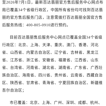
广西壮族自治区柳州市城中区中山中路百达翡丽售后服务中心（需提前预约）
至2026年7月1日，最新百达翡丽官方售后服务中心网点布
广西壮族自治区钦州市钦南区金海湾东大街百达翡丽售后服务中心（需提前预约）
局已覆盖34个省级行政区，中国所有省份均可找到百达翡
广西壮族自治区梧州市万秀区龙湖镇高旺路百达翡丽售后服务中心（需提前预约）
丽的官方售后服务门店，注意需拨打百达翡丽全国官方售
广西壮族自治区玉林市玉州区金玉路百达翡丽售后服务中心（需提前预约）
后服务热线：400-805-0910进行预约。
海南省儋州市儋州市那大镇兰洋北路百达翡丽售后服务中心（需提前预约）
海南省东方市八所镇解放西路百达翡丽售后服务中心（需提前预约）
目前百达翡丽售后服务中心网点已覆盖全国34个省级
海南省琼海市嘉积镇东风路百达翡丽售后服务中心（需提前预约）
行政区：北京、上海、天津、重庆、澳门、香港、河北
海南省三沙市西沙区西沙群岛永兴岛北京路百达翡丽售后服务中心（需提前预约）
省、山西省、内蒙古自治区、辽宁省、吉林省、黑龙江
海南省三亚市吉阳区迎宾路百达翡丽售后服务中心（需提前预约）
省、江苏省、浙江省、安徽省、福建省、江西省、山东
海南省万宁市万城镇解放路百达翡丽售后服务中心（需提前预约）
省、台湾省、河南省、湖北省、湖南省、广东省、广西壮
海南省文昌市文城镇教育东路百达翡丽售后服务中心（需提前预约）
海南省五指山市通什镇三月三大道百达翡丽售后服务中心（需提前预约）
族自治区、海南省、四川省、贵州省、云南省、西藏自治
香港特别行政区尖沙咀区油尖旺区广东道百达翡丽售后服务中心（需提前预约）
区、陕西省、甘肃省、青海省、宁夏回族自治区、新疆维
香港特别行政区金钟区中西区金钟道百达翡丽售后服务中心（需提前预约）
吾尔自治区；
香港特别行政区九龙区油尖旺区弥敦道百达翡丽售后服务中心（需提前预约）
香港特别行政区铜锣湾区湾仔区轩尼诗道百达翡丽售后服务中心（需提前预约）
市已覆盖：北京、上海、广州、深圳、成都、杭州、