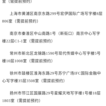
室（需提前预约）
黑龙江省鹤岗市向阳区红军路百达翡丽售后服务中心（需提前预约）
黑龙江省黑河市爱辉区中央街百达翡丽售后服务中心（需提前预约）
上海市黄浦区南京东路299号宏伊国际广场写字楼8层
黑龙江省鸡西市鸡冠区红军路百达翡丽售后服务中心（需提前预约）
806室（需提前预约）
黑龙江省佳木斯市向阳区长安路百达翡丽售后服务中心（需提前预约）
黑龙江省牡丹江市东安区太平路百达翡丽售后服务中心（需提前预约）
南京市秦淮区中山南路1号（新街口）南京中心写字
黑龙江省七台河市桃山区大同街百达翡丽售后服务中心（需提前预约）
楼22层C1-1室（需提前预约）
黑龙江省齐齐哈尔市龙沙区龙华路百达翡丽售后服务中心（需提前预约）
黑龙江省双鸭山市尖山区新兴大街百达翡丽售后服务中心（需提前预约）
常州市新北区龙锦路1590号现代传媒中心写字楼5号
黑龙江省绥化市北林区新华街与康庄路交叉口百达翡丽售后服务中心（需提前预约）
楼10层1008室（需提前预约）
黑龙江省伊春市伊美区通河路百达翡丽售后服务中心（需提前预约）
吉林省白城市洮北区明仁南街百达翡丽售后服务中心（需提前预约）
徐州市鼓楼区淮海东路29号苏宁广场IFC国际金融中
吉林省白山市浑江区浑江大街百达翡丽售后服务中心（需提前预约）
心写字楼35层3508室（需提前预约）
吉林省吉林市船营区河南街百达翡丽售后服务中心（需提前预约）
吉林省辽源市龙山区人民大街百达翡丽售后服务中心（需提前预约）
扬州市邗江区国展路29号星耀天地写字楼1号楼18层
吉林省梅河口市新华街道梅河大街百达翡丽售后服务中心（需提前预约）
1803室（需提前预约）
吉林省四平市铁东区紫气大路与南九经街交汇处百达翡丽售后服务中心（需提前预约）