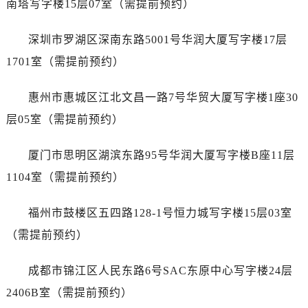
南塔写字楼15层07室（需提前预约）
山西省晋城市城区黄华街百达翡丽售后服务中心（需提前预约）
山西省晋中市榆次区顺城街百达翡丽售后服务中心（需提前预约）
深圳市罗湖区深南东路5001号华润大厦写字楼17层
山西省临汾市尧都区解放路百达翡丽售后服务中心（需提前预约）
1701室（需提前预约）
山西省吕梁市离石区永宁中路与建设街交叉口百达翡丽售后服务中心（需提前预约）
山西省朔州市朔城区怡西路与鄯阳西街交汇处百达翡丽售后服务中心（需提前预约）
惠州市惠城区江北文昌一路7号华贸大厦写字楼1座30
山西省忻州市忻府区和平东街与七一南路交叉口百达翡丽售后服务中心（需提前预约）
层05室（需提前预约）
山西省阳泉市郊区平阳东街与新城大道交叉口百达翡丽售后服务中心（需提前预约）
山西省运城市盐湖区河东街百达翡丽售后服务中心（需提前预约）
厦门市思明区湖滨东路95号华润大厦写字楼B座11层
山西省长治市潞州区英雄中路百达翡丽售后服务中心（需提前预约）
1104室（需提前预约）
山西省太原市迎泽区迎泽街道解放路15号亨得利名表维修授权店3楼百达翡丽售后服务中心（需提前预约）
天津市和平区赤峰道136号天津国际金融中心26层2603室百达翡丽售后服务中心（需提前预约）
福州市鼓楼区五四路128-1号恒力城写字楼15层03室
安徽省安庆市迎江区人民路百达翡丽售后服务中心（需提前预约）
（需提前预约）
安徽省蚌埠市蚌山区淮河路百达翡丽售后服务中心（需提前预约）
安徽省亳州市谯城区魏武大道百达翡丽售后服务中心（需提前预约）
成都市锦江区人民东路6号SAC东原中心写字楼24层
安徽省池州市贵池区长江路百达翡丽售后服务中心（需提前预约）
2406B室（需提前预约）
安徽省滁州市琅琊区南谯北路百达翡丽售后服务中心（需提前预约）