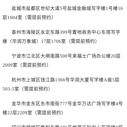
吉林省松原市宁江区五环大街百达翡丽售后服务中心（需提前预约）
盐城市盐都区世纪大道5号盐城金融城写字楼1号楼16
吉林省通化市东昌区环通乡江南大街百达翡丽售后服务中心（需提前预约）
层1604室（需提前预约）
吉林省延边市延吉市解放路百达翡丽售后服务中心（需提前预约）
辽宁省鞍山市铁东区站前街百达翡丽售后服务中心（需提前预约）
泰州市海陵区永定东路399号置地商务中心东塔写字
辽宁省本溪市平山区胜利路百达翡丽售后服务中心（需提前预约）
楼（华润万象城）17层1706室（需提前预约）
辽宁省朝阳市双塔区新华路百达翡丽售后服务中心（需提前预约）
辽宁省丹东市振兴区七经街百达翡丽售后服务中心（需提前预约）
宁波市江北区大闸南路500号来福士广场办公楼20层
辽宁省抚顺市新抚区东一路百达翡丽售后服务中心（需提前预约）
2009室（需提前预约）
辽宁省阜新市海州区解放大街百达翡丽售后服务中心（需提前预约）
辽宁省葫芦岛市连山区中央路百达翡丽售后服务中心（需提前预约）
杭州市上城区钱江路1366号华润大厦写字楼A座5层
辽宁省锦州市古塔区中央大街百达翡丽售后服务中心（需提前预约）
503-5室（需提前预约）
辽宁省辽阳市白塔区新运大街百达翡丽售后服务中心（需提前预约）
辽宁省盘锦市兴隆台区石油大街百达翡丽售后服务中心（需提前预约）
金华市金东区东市南街777号金华万达广场写字楼4号
辽宁省铁岭市银州区南马路百达翡丽售后服务中心（需提前预约）
楼22层2209室（需提前预约）
辽宁省营口市站前区市府路与渤海大街交叉口百达翡丽售后服务中心（需提前预约）
辽宁省沈阳市沈河区中街路137号亨得利名表维修授权店1楼百达翡丽售后服务中心（需提前预约）