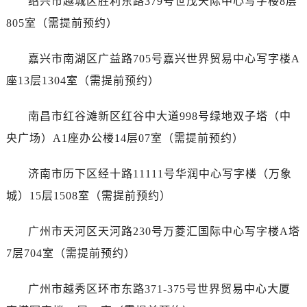
绍兴市越城区胜利东路379号世茂天际中心写字楼8层
辽宁省沈阳市沈河区中街路83号亨得利名表维修授权店1楼百达翡丽售后服务中心（需提前预约）
805室（需提前预约）
北京市朝阳区建国门外大街甲6号华熙国际中心D座11层1102室百达翡丽售后服务中心（需提前预约）
北京市东城区东长安街1号王府井东方广场W3座6层602室百达翡丽售后服务中心（需提前预约）
嘉兴市南湖区广益路705号嘉兴世界贸易中心写字楼A
河北省保定市竞秀区朝阳北大街北国先天下百达翡丽售后服务中心（需提前预约）
座13层1304室（需提前预约）
内蒙古自治区阿拉善盟市左旗土尔扈特大街百达翡丽售后服务中心（需提前预约）
内蒙古自治区巴彦淖尔市临河区新华街百达翡丽售后服务中心（需提前预约）
南昌市红谷滩新区红谷中大道998号绿地双子塔（中
内蒙古自治区包头市青山区幸福路甲3号王府井百货名表维修百达翡丽售后服务中心（需提前预约）
央广场）A1座办公楼14层07室（需提前预约）
内蒙古自治区赤峰市红山区哈达街百达翡丽售后服务中心（需提前预约）
内蒙古自治区鄂尔多斯市东胜区伊金霍洛街百达翡丽售后服务中心（需提前预约）
济南市历下区经十路11111号华润中心写字楼（万象
内蒙古自治区呼伦贝尔市海拉尔区中央街百达翡丽售后服务中心（需提前预约）
城）15层1508室（需提前预约）
内蒙古自治区通辽市科尔沁区明仁大街百达翡丽售后服务中心（需提前预约）
内蒙古自治区乌海市海勃湾区人民南路百达翡丽售后服务中心（需提前预约）
广州市天河区天河路230号万菱汇国际中心写字楼A塔
内蒙古自治区乌兰察布市集宁区恩和大街百达翡丽售后服务中心（需提前预约）
7层704室（需提前预约）
内蒙古自治区锡林郭勒盟市锡林浩特市光明街与额尔敦路交叉口百达翡丽售后服务中心（需提前预约）
内蒙古自治区兴安盟市乌兰浩特市兴安大街百达翡丽售后服务中心（需提前预约）
广州市越秀区环市东路371-375号世界贸易中心大厦
山西省大同市平城区迎宾街百达翡丽售后服务中心（需提前预约）