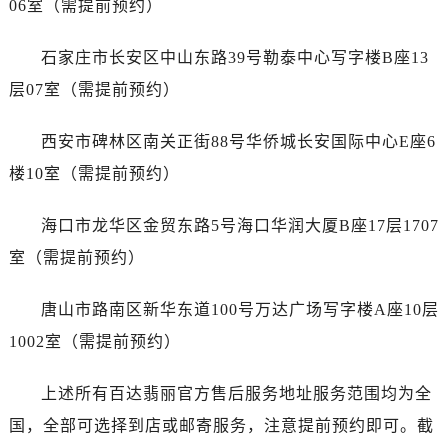
06室（需提前预约）
广东省汕尾市城区香洲街道园林社区翠园街百达翡丽售后服务中心（需提前预约）
广东省韶关市武江区芙蓉新区与老城中心交汇处百达翡丽售后服务中心（需提前预约）
石家庄市长安区中山东路39号勒泰中心写字楼B座13
广东省深圳市罗湖区深南东路5001号华润大厦17层1701室百达翡丽售后服务中心（需提前预约）
层07室（需提前预约）
广东省阳江市江城区东风一路百达翡丽售后服务中心（需提前预约）
广东省云浮市云城区金山路百达翡丽售后服务中心（需提前预约）
西安市碑林区南关正街88号华侨城长安国际中心E座6
广东省湛江市赤坎区观海北路百达翡丽售后服务中心（需提前预约）
楼10室（需提前预约）
广东省肇庆市端州区信安大道与砚都大道交汇处百达翡丽售后服务中心（需提前预约）
广西壮族自治区百色市右江区中山二路百达翡丽售后服务中心（需提前预约）
海口市龙华区金贸东路5号海口华润大厦B座17层1707
广西壮族自治区北海市海城区北京路百达翡丽售后服务中心（需提前预约）
室（需提前预约）
广西壮族自治区崇左市江州区石景林街道友谊大道与丽川路交汇处百达翡丽售后服务中心（需提前预约）
广西壮族自治区防城港市港口区金花茶大道百达翡丽售后服务中心（需提前预约）
唐山市路南区新华东道100号万达广场写字楼A座10层
广西壮族自治区贵港市港北区港城街道布山大道与仙衣路交叉口百达翡丽售后服务中心（需提前预约）
1002室（需提前预约）
广西壮族自治区桂林市秀峰区红岭路百达翡丽售后服务中心（需提前预约）
广西壮族自治区河池市金城江区金城江街道朝阳路百达翡丽售后服务中心（需提前预约）
上述所有百达翡丽官方售后服务地址服务范围均为全
广西壮族自治区贺州市八步区城东街道灵峰南路百达翡丽售后服务中心（需提前预约）
国，全部可选择到店或邮寄服务，注意提前预约即可。截
广西壮族自治区来宾市兴宾区桂中大道百达翡丽售后服务中心（需提前预约）