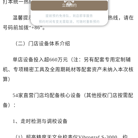
打本统一热线获取售后、咨询等相关服务。
湖南省怀化市鹤城区迎丰中路百达翡丽售后服务中心（需提前预约）
立即预约
湖南省娄底市娄星区长青街百达翡丽售后服务中心（需提前预约）
提前预约免排队，到店即享服务
温馨提示：中国大陆以外地区拨打本 400 热线，请在
湖南省邵阳市双清区东风路百达翡丽售后服务中心（需提前预约）
预约时间有变无需取消，可随时重新预约
号码前加拨“+86”。
湖南省湘潭市雨湖区莲城大道百达翡丽售后服务中心（需提前预约）
湖南省益阳市赫山区桃花仑路百达翡丽售后服务中心（需提前预约）
（二）门店设备体系介绍
湖南省永州市冷水滩区永州大道与中兴路交叉口百达翡丽售后服务中心（需提前预约）
湖南省岳阳市岳阳楼区东茅岭路百达翡丽售后服务中心（需提前预约）
单店设备投入超660万元（注：另有配套专用定制辅
湖南省张家界市永定区解放路百达翡丽售后服务中心（需提前预约）
机、专项精密工具及全周期耗材等配套资产未纳入本次核
湖南省长沙市芙蓉区建湘路393号世茂环球金融中心写字楼10层1013室百达翡丽售后服务中心（需提前预约）
算）
湖南省株洲市芦淞区建设南路百达翡丽售后服务中心（需提前预约）
甘肃省白银市白银区北京路百达翡丽售后服务中心（需提前预约）
54家直营门店均配备核心设备（其他授权门店按需配
甘肃省定西市安定区解放路百达翡丽售后服务中心（需提前预约）
备）：
甘肃省敦煌市沙州镇阳关中路百达翡丽售后服务中心（需提前预约）
甘肃省合作市人民街百达翡丽售后服务中心（需提前预约）
1、走时检测与调校设备
甘肃省嘉峪关市雄关区新华中路百达翡丽售后服务中心（需提前预约）
甘肃省金昌市金川区北京路百达翡丽售后服务中心（需提前预约）
（1）超高精度天文台校表仪Vibrograf S-3000，约