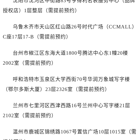
沈阳市沈河区中街路83号亨得利名表服务中心（品牌
江苏省常州市新北区龙锦路1590号现代传媒中心5号楼10层1008室百达翡丽售后服务中心（需提前预约）
授权店）1层整层（需提前预约）
江苏省淮安市清江浦区淮海北路百达翡丽售后服务中心（需提前预约）
江苏省连云港市海州区通灌北路百达翡丽售后服务中心（需提前预约）
乌鲁木齐市天山区红山路26号时代广场（CCMALL）
江苏省南京市秦淮区中山南路1号南京中心22层22-C1-C3室百达翡丽售后服务中心（需提前预约）
C座17层17-B（需提前预约）
江苏省宿迁市宿城区西湖路百达翡丽售后服务中心（需提前预约）
江苏省泰州市海陵区永定东路399号置地商务中心东塔（华润万象城）17层1706室百达翡丽售后服务中心（需提前预约）
台州市椒江区东海大道1800号腾达中心东1幢20楼
江苏省徐州市鼓楼区淮海东路29号苏宁广场IFC国际金融中心35层3508室百达翡丽售后服务中心（需提前预约）
2002室（需提前预约）
江苏省盐城市盐都区世纪大道5号盐城金融城写字楼1号楼16层1604室百达翡丽售后服务中心（需提前预约）
江苏省扬州市邗江区国展路29号星耀天地写字楼1号楼18层1803室百达翡丽售后服务中心（需提前预约）
呼和浩特市玉泉区大学西街70号华润万象城写字楼
江苏省镇江市京口区中山东路百达翡丽售后服务中心（需提前预约）
（鄂尔多斯大厦）23层2326室（需提前预约）
江西省抚州市临川区赣东大道百达翡丽售后服务中心（需提前预约）
江西省赣州市章贡区文清路百达翡丽售后服务中心（需提前预约）
兰州市七里河区西津西路16号兰州中心写字楼21层
江西省吉安市吉州区井冈山大道百达翡丽售后服务中心（需提前预约）
2102室（需提前预约）
江西省景德镇市珠山区珠山中路百达翡丽售后服务中心（需提前预约）
江西省九江市浔阳区浔阳路百达翡丽售后服务中心（需提前预约）
温州市鹿城区锦绣路1067号置信广场10层1015室（需
江西省南昌市红谷滩新区红谷中大道998号绿地双子塔（中央广场）A1座办公楼14层1407室百达翡丽售后服务中心（需提前预约）