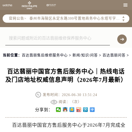
盐城市盐都区世纪大道5号盐城金融城写字楼1号楼16层1604室（需提前预约）

泰州市海陵区永定东路399号置地商务中心东塔写字楼（华润万象城）17层1706室（需提前预约）
▲
官网公告>
宁波市江北区大闸南路500号来福士广场办公楼20层2009室（需提前预约）
▼
杭州市上城区钱江路1366号华润大厦写字楼A座5层503-5室（需提前预约）
金华市金东区东市南街777号金华万达广场写字楼4号楼22层2209室（需提前预约）
绍兴市越城区胜利东路379号世茂天际中心写字楼8层805室（需提前预约）
嘉兴市南湖区广益路705号嘉兴世界贸易中心写字楼A座13层1304室（需提前预约）
当前位置：
百达翡丽售后维修服务中心
>
新闻/知识/问答
>
百达翡丽问答
>
南昌市红谷滩新区红谷中大道998号绿地双子塔（中央广场）A1座办公楼14层07室（需提前预约）
济南市历下区经十路11111号华润中心写字楼（万象城）15层1508室（需提前预约）
百达翡丽中国官方售后服务中心｜热线电话
广州市天河区天河路230号万菱汇国际中心写字楼A塔7层704室（需提前预约）
及门店地址权威信息声明（2026年7月最新）
广州市越秀区环市东路371-375号世界贸易中心大厦南塔写字楼15层07室（需提前预约）
深圳市罗湖区深南东路5001号华润大厦写字楼17层1701室（需提前预约）
发布时间：2026-06-30 13:51:24
惠州市惠城区江北文昌一路7号华贸大厦写字楼1座30层05室（需提前预约）
阅读：（
次）
厦门市思明区湖滨东路95号华润大厦写字楼B座11层1104室（需提前预约）
分享到：
福州市鼓楼区五四路128-1号恒力城写字楼15层03室（需提前预约）
百达翡丽中国官方售后服务中心于2026年7月完成全
成都市锦江区人民东路6号SAC东原中心写字楼24层2406B室（需提前预约）