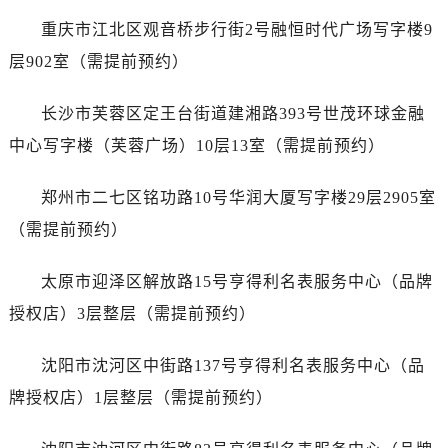
安徽省阜阳市颍州区颍州北路百达翡丽售后服务中心（需提前预约）
重庆市江北区观音桥步行街2号融恒时代广场写字楼9
安徽省淮北市相山区淮海路百达翡丽售后服务中心（需提前预约）
层902室（需提前预约）
安徽省淮南市田家庵区国庆中路百达翡丽售后服务中心（需提前预约）
安徽省黄山市屯溪区黄山西路百达翡丽售后服务中心（需提前预约）
长沙市芙蓉区定王台街道建湘路393号世茂环球金融
安徽省六安市金安区解放中路百达翡丽售后服务中心（需提前预约）
中心写字楼（芙蓉广场）10层13室（需提前预约）
安徽省马鞍山市雨山区湖南西路百达翡丽售后服务中心（需提前预约）
安徽省宿州市埇桥区人民中路百达翡丽售后服务中心（需提前预约）
郑州市二七区铭功路10号华润大厦写字楼29层2905室
安徽省铜陵市铜官区石城大道百达翡丽售后服务中心（需提前预约）
（需提前预约）
安徽省芜湖市镜湖区中山路步行街百达翡丽售后服务中心（需提前预约）
安徽省宣城市宣州区叠嶂西路百达翡丽售后服务中心（需提前预约）
太原市迎泽区解放路15号亨得利名表服务中心（品牌
福建省龙岩市新罗区九一南路百达翡丽售后服务中心（需提前预约）
授权店）3层整层（需提前预约）
福建省南平市建阳区人民西路百达翡丽售后服务中心（需提前预约）
福建省宁德市蕉城区天湖东路百达翡丽售后服务中心（需提前预约）
沈阳市沈河区中街路137号亨得利名表服务中心（品
福建省莆田市城厢区霞林街道荔华东大道百达翡丽售后服务中心（需提前预约）
牌授权店）1层整层（需提前预约）
福建省三明市三元区东乾二路百达翡丽售后服务中心（需提前预约）
福建省漳州市龙文区步港路百达翡丽售后服务中心（需提前预约）