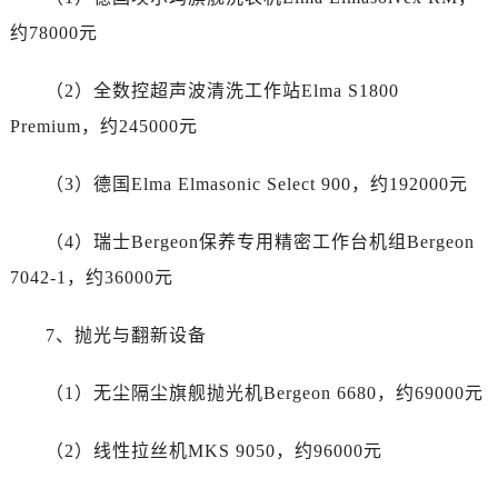
贵州省六盘水市钟山区钟山大道百达翡丽售后服务中心（需提前预约）
约78000元
贵州省黔东南苗族侗族自治州凯里市北京西路百达翡丽售后服务中心（需提前预约）
贵州省黔西南布依族苗族自治州兴义市大道与桔香路交汇处百达翡丽售后服务中心（需提前预约）
（2）全数控超声波清洗工作站Elma S1800
贵州省铜仁市碧江区民主路百达翡丽售后服务中心（需提前预约）
Premium，约245000元
贵州省遵义市红花岗区共青大道与嵩山路交叉口百达翡丽售后服务中心（需提前预约）
四川省阿坝州市马尔康市团结街百达翡丽售后服务中心（需提前预约）
（3）德国Elma Elmasonic Select 900，约192000元
四川省巴中市巴州区江北大道百达翡丽售后服务中心（需提前预约）
四川省成都市锦江区人民东路6号SAC东原中心24层2406B室百达翡丽售后服务中心（需提前预约）
（4）瑞士Bergeon保养专用精密工作台机组Bergeon
四川省达州市通川区中心广场、老车坝百达翡丽售后服务中心（需提前预约）
7042-1，约36000元
四川省德阳市旌阳区长江西路、南街百达翡丽售后服务中心（需提前预约）
四川省甘孜州市康定市情歌广场、箭炉街百达翡丽售后服务中心（需提前预约）
7、抛光与翻新设备
四川省广安市广安区建安南路百达翡丽售后服务中心（需提前预约）
四川省广元市利州区老城南北街、东大街百达翡丽售后服务中心（需提前预约）
（1）无尘隔尘旗舰抛光机Bergeon 6680，约69000元
四川省乐山市市中区嘉定中路百达翡丽售后服务中心（需提前预约）
四川省凉山州市西昌市大巷口下街百达翡丽售后服务中心（需提前预约）
（2）线性拉丝机MKS 9050，约96000元
四川省泸州市江阳区治平路百达翡丽售后服务中心（需提前预约）