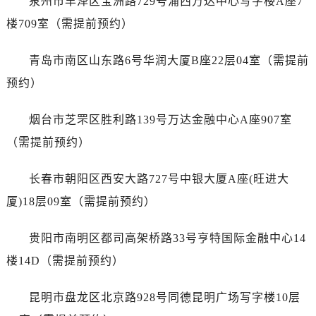
泉州市丰泽区宝洲路729号浦西万达中心写字楼A座7
澳门特别行政区嘉模堂区官也街百达翡丽售后服务中心（需提前预约）
楼709室（需提前预约）
澳门省路氹城市金光大道百达翡丽售后服务中心（需提前预约）
澳门特别行政区望德堂区塔石广场百达翡丽售后服务中心（需提前预约）
青岛市南区山东路6号华润大厦B座22层04室（需提前
福建省福州市鼓楼区五四路128-1号恒力城写字楼15层03室百达翡丽售后服务中心（需提前预约）
预约）
福建省厦门市思明区湖滨东路95号万象城华润大厦B座11层1104室百达翡丽售后服务中心（需提前预约）
广东省潮州市潮安区新风路与潮汕路交汇处百达翡丽售后服务中心（需提前预约）
烟台市芝罘区胜利路139号万达金融中心A座907室
广东省广州市天河区天河路230号万菱汇国际中心A塔7层704室百达翡丽售后服务中心（需提前预约）
（需提前预约）
广东省广州市越秀区环市东路371-375号世界贸易中心大厦南塔15层1507室百达翡丽售后服务中心（需提前预约）
广东省河源市源城区越王大道百达翡丽售后服务中心（需提前预约）
长春市朝阳区西安大路727号中银大厦A座(旺进大
广东省惠州市惠城区江北文昌一路7号华贸大厦1座30层3005室百达翡丽售后服务中心（需提前预约）
厦)18层09室（需提前预约）
广东省江门市蓬江区广场西路百达翡丽售后服务中心（需提前预约）
广东省揭阳市榕城进贤门步行街百达翡丽售后服务中心（需提前预约）
贵阳市南明区都司高架桥路33号亨特国际金融中心14
广东省茂名市电白区水东街道迎宾大道百达翡丽售后服务中心（需提前预约）
楼14D（需提前预约）
广东省梅州市梅江区金燕大道百达翡丽售后服务中心（需提前预约）
广东省清远市清城区湖西路百达翡丽售后服务中心（需提前预约）
昆明市盘龙区北京路928号同德昆明广场写字楼10层
广东省汕头市龙湖区长平路百达翡丽售后服务中心（需提前预约）