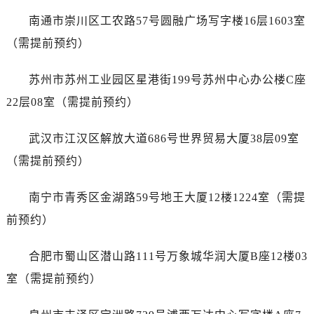
山东省淄博市张店区金晶大道百达翡丽售后服务中心（需提前预约）
南通市崇川区工农路57号圆融广场写字楼16层1603室
上海市黄浦区南京东路299号宏伊国际广场写字楼8层806室百达翡丽售后服务中心（需提前预约）
（需提前预约）
上海市徐汇区虹桥路3号港汇中心2座37层3705室百达翡丽售后服务中心（需提前预约）
浙江省杭州市上城区钱江路1366号华润大厦A座5层503-5室百达翡丽售后服务中心（需提前预约）
苏州市苏州工业园区星港街199号苏州中心办公楼C座
浙江省湖州市吴兴区劳动路百达翡丽售后服务中心（需提前预约）
22层08室（需提前预约）
浙江省嘉兴市南湖区广益路705号嘉兴世界贸易中心A座13层1304室百达翡丽售后服务中心（需提前预约）
浙江省金华市金东区东市南街777号金华万达广场4号楼22楼2209室百达翡丽售后服务中心（需提前预约）
武汉市江汉区解放大道686号世界贸易大厦38层09室
浙江省丽水市莲都区解放街百达翡丽售后服务中心（需提前预约）
（需提前预约）
浙江省宁波市江北区大闸南路500号来福士广场办公楼20层2009室百达翡丽售后服务中心（需提前预约）
浙江省衢州市柯城区上街百达翡丽售后服务中心（需提前预约）
南宁市青秀区金湖路59号地王大厦12楼1224室（需提
浙江省绍兴市越城区胜利东路379号世茂天际中心写字楼8层805室百达翡丽售后服务中心（需提前预约）
前预约）
浙江省舟山市定海区解放东路百达翡丽售后服务中心（需提前预约）
澳门特别行政区大堂区议事亭前地（新马路）百达翡丽售后服务中心（需提前预约）
合肥市蜀山区潜山路111号万象城华润大厦B座12楼03
澳门特别行政区风顺堂区南湾大马路百达翡丽售后服务中心（需提前预约）
室（需提前预约）
澳门特别行政区花地玛堂区关闸广场百达翡丽售后服务中心（需提前预约）
澳门特别行政区花王堂区大三巴商圈百达翡丽售后服务中心（需提前预约）