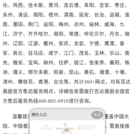
河南省周口市川汇区七一路百达翡丽售后服务中心（需提前预约）
化、鸡西、佳木斯、黑河、连云港、阜阳、吉安、枣庄、
河南省驻马店市驿城区乐山大道与置地大道交叉口百达翡丽售后服务中心（需提前预约）
永州、清远、揭阳、梧州、渭南、延安、长治、运城、淮
湖北省鄂州市鄂城区文星大道百达翡丽售后服务中心（需提前预约）
南、莆田、荆门、益阳、梅州、达州、榆林、威海、九
湖北省黄冈市黄州区赤壁大道百达翡丽售后服务中心（需提前预约）
江、济宁、齐齐哈尔、南阳、常德、呼伦贝尔、丹东、锦
湖北省黄石市黄石港区武汉路百达翡丽售后服务中心（需提前预约）
州、辽阳、辽源、衢州、安庆、龙岩、宁德、鹰潭、泰
湖北省荆门市东宝中天街步行街百达翡丽售后服务中心（需提前预约）
湖北省荆州市荆州区荆中路百达翡丽售后服务中心（需提前预约）
安、商丘、驻马店、咸宁、江门、茂名、玉林、乐山、南
湖北省十堰市茅箭区人民北路百达翡丽售后服务中心（需提前预约）
充、雅安、宝鸡、柳州、拉萨、丽江、张家界、襄阳、株
湖北省随州市曾都区青年路百达翡丽售后服务中心（需提前预约）
洲、遵义、鄂尔多斯、阳泉、昆山、黄石、湘潭、十堰、
湖北省咸宁市咸安区长安大道百达翡丽售后服务中心（需提前预约）
漳州、攀枝花、香港、台北等，共计360+网点，均有百达
湖北省襄阳市樊城区长虹路与人民路交叉口百达翡丽售后服务中心（需提前预约）
翡丽官方售后服务网点，详细信息需拨打百达翡丽全国官
湖北省孝感市孝南区复兴大道百达翡丽售后服务中心（需提前预约）
方售后服务热线400-805-0910进行咨询。
湖北省宜昌市西陵区夷陵大道与港窑路百达翡丽售后服务中心（需提前预约）
湖南省常德市武陵区人民路百达翡丽售后服务中心（需提前预约）
预约入口
关闭
温馨提示：官方全国统一服务热线，服务覆盖中国大
湖南省郴州市北湖区国庆北路百达翡丽售后服务中心（需提前预约）
陆、中国香港、中国澳门、中国台湾全部区域，需直接拨
湖南省衡阳市雁峰区解放路百达翡丽售后服务中心（需提前预约）