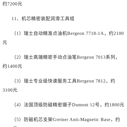
重庆市江北区观音桥步行街2号融恒时代广场9层902室百达翡丽售后服务中心（需提前预约）
约7200元
新疆维吾尔自治区乌鲁木齐市天山区红山路26号时代广场（CCMALL）C座17层17-B百达翡丽售后服务中心（需提前预约）
浙江省温州市鹿城区锦绣路1067号置信广场10层1015室百达翡丽售后服务中心（需提前预约）
11、机芯精密装配润滑工具组
黑龙江省哈尔滨市道里区友谊西路600号富力中心T2座写字楼29层03室室百达翡丽售后服务中心（需提前预约）
（1）瑞士自动精准点油机Bergeon 7718-1A，约2100
辽宁省大连市中山区人民路15号国际金融大厦7层G室百达翡丽售后服务中心（需提前预约）
广东省佛山市禅城区季华五路57号万科金融中心C座12层1205室百达翡丽售后服务中心（需提前预约）
元
广东省东莞市东城街道鸿福东路1号民盈国贸中心T1写字楼9层907室百达翡丽售后服务中心（需提前预约）
（2）瑞士高端精密手动点油笔Bergeon 7013系列，
江苏省无锡市梁溪区人民中路139号恒隆广场写字楼1座11层1104室百达翡丽售后服务中心（需提前预约）
江苏省南通市崇川区工农路57号圆融广场写字楼16层1603室百达翡丽售后服务中心（需提前预约）
约1400元
江苏省苏州市苏州工业园区 星港街199号苏州中心办公楼C座22层08室百达翡丽售后服务中心（需提前预约）
（3）瑞士专业级快速服务工具Bergeon 7812，约
湖北省武汉市江汉区解放大道686号世界贸易大厦38层09室百达翡丽售后服务中心（需提前预约）
广西省南宁市青秀区金湖路59号地王大厦12楼1224室百达翡丽售后服务中心（需提前预约）
3100元
安徽省合肥市蜀山区潜山路111号万象城华润大厦B座12楼03室百达翡丽售后服务中心（需提前预约）
（4）法国顶级防磁精密镊子Dumont 12号，约1800元
福建省泉州市丰泽区宝洲路729号浦西万达中心写字楼A座7楼709室百达翡丽售后服务中心（需提前预约）
山东省青岛市南区山东路6号华润大厦B座22层04室百达翡丽售后服务中心（需提前预约）
（5）防磁机芯支架Greiner Anti-Magnetic Base，约
山东省烟台市芝罘区胜利路139号万达金融中心A座907室百达翡丽售后服务中心（需提前预约）