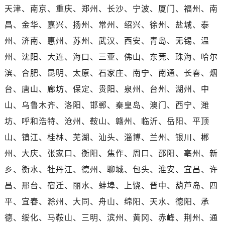
河南省安阳市文峰区解放大道百达翡丽售后服务中心（需提前预约）
天津、南京、重庆、郑州、长沙、宁波、厦门、福州、南
河南省鹤壁市淇滨区九州路百达翡丽售后服务中心（需提前预约）
昌、金华、嘉兴、扬州、常州、绍兴、徐州、盐城、泰
河南省济源市沁园街道济水大道百达翡丽售后服务中心（需提前预约）
州、济南、惠州、苏州、武汉、西安、青岛、无锡、温
河南省焦作市解放区解放路百达翡丽售后服务中心（需提前预约）
州、沈阳、大连、海口、三亚、佛山、东莞、珠海、哈尔
河南省开封市鼓楼区中山路百达翡丽售后服务中心（需提前预约）
滨、合肥、昆明、太原、石家庄、南宁、南通、长春、烟
河南省洛阳市西工区中州中路与解放路交叉口百达翡丽售后服务中心（需提前预约）
河南省漯河市源汇区交通路百达翡丽售后服务中心（需提前预约）
台、唐山、廊坊、保定、贵阳、泉州、台州、湖州、中
河南省南阳市宛城区范蠡东路与南都路交叉口百达翡丽售后服务中心（需提前预约）
山、乌鲁木齐、洛阳、邯郸、秦皇岛、澳门、西宁、潍
河南省平顶山市卫东区建设路百达翡丽售后服务中心（需提前预约）
坊、呼和浩特、沧州、鞍山、赣州、临沂、岳阳、平顶
河南省濮阳市大华龙区开州路绿城路交叉口百达翡丽售后服务中心（需提前预约）
山、镇江、桂林、芜湖、汕头、淄博、兰州、银川、郴
河南省三门峡市湖滨区和平路百达翡丽售后服务中心（需提前预约）
州、大庆、张家口、衡阳、焦作、周口、邵阳、亳州、新
河南省商丘市梁园区神火大道百达翡丽售后服务中心（需提前预约）
乡、衡水、牡丹江、德州、聊城、包头、淮安、宜昌、许
河南省新乡市红旗区人民路百达翡丽售后服务中心（需提前预约）
昌、邢台、宿迁、丽水、蚌埠、上饶、晋中、葫芦岛、四
河南省信阳市浉河区东方红大道百达翡丽售后服务中心（需提前预约）
河南省许昌市魏都区建安大道与八龙路交叉口百达翡丽售后服务中心（需提前预约）
平、宜春、滁州、大同、舟山、绵阳、天水、德阳、承
河南省郑州市二七区民主路10号华润大厦29层2905室百达翡丽售后服务中心（需提前预约）
德、绥化、马鞍山、三明、滨州、黄冈、赤峰、荆州、通