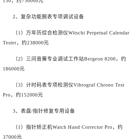
150，约750000元
青海省海南藏族自治州共和县青海湖大街百达翡丽售后服务中心（需提前预约）
青海省海西蒙古族藏族自治州德令哈市柴达木路百达翡丽售后服务中心（需提前预约）
2、复杂功能腕表专项调试设备
青海省黄南藏族自治州同仁市德合隆路百达翡丽售后服务中心（需提前预约）
青海省西宁市城西区海湖新区西关大道百达翡丽售后服务中心（需提前预约）
（1）万年历综合检测仪Witschi Perpetual Calendar
青海省玉树藏族自治州结古镇胜利路百达翡丽售后服务中心（需提前预约）
Tester，约238000元
陕西省安康市汉滨区金州路百达翡丽售后服务中心（需提前预约）
陕西省宝鸡市渭滨区经二路百达翡丽售后服务中心（需提前预约）
（2）三问音簧专业调试工作站Bergeon 8200，约
陕西省汉中市汉台区北大街百达翡丽售后服务中心（需提前预约）
186000元
陕西省商洛市商州区州城街百达翡丽售后服务中心（需提前预约）
陕西省铜川市王益区红旗街百达翡丽售后服务中心（需提前预约）
（3）计时码表专项检测仪Vibrograf Chrono Test
陕西省渭南市临渭区东风大街百达翡丽售后服务中心（需提前预约）
Pro，约152000元
陕西省咸阳市秦都区沣西新城统一西路与白马河路交汇处百达翡丽售后服务中心（需提前预约）
陕西省延安市宝塔区中心街百达翡丽售后服务中心（需提前预约）
3、表盘/指针修复专用设备
陕西省榆林市榆阳区长兴路百达翡丽售后服务中心（需提前预约）
新疆维吾尔自治区阿克苏市东大街百达翡丽售后服务中心（需提前预约）
（1）指针矫正机Watch Hand Corrector Pro，约
新疆维吾尔自治区阿拉尔市胜利大道百达翡丽售后服务中心（需提前预约）
37000元