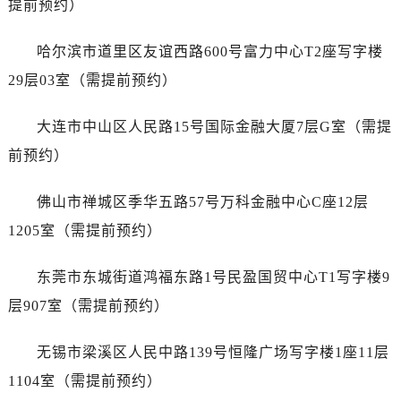
提前预约）
江西省萍乡市安源区萍安北大道与康庄路交叉口百达翡丽售后服务中心（需提前预约）
江西省上饶市信州区滨江西路百达翡丽售后服务中心（需提前预约）
哈尔滨市道里区友谊西路600号富力中心T2座写字楼
江西省新余市渝水区北湖西路百达翡丽售后服务中心（需提前预约）
29层03室（需提前预约）
江西省宜春市袁州区中山中路百达翡丽售后服务中心（需提前预约）
江西省鹰潭市月湖区胜利东路百达翡丽售后服务中心（需提前预约）
大连市中山区人民路15号国际金融大厦7层G室（需提
山东省德州市德城区东风中路百达翡丽售后服务中心（需提前预约）
前预约）
山东省东营市东营区济南路百达翡丽售后服务中心（需提前预约）
山东省济南市历下区经十路11111号华润中心写字楼（万象城）15层1508室百达翡丽售后服务中心（需提前预约）
佛山市禅城区季华五路57号万科金融中心C座12层
山东省济宁市任城区太白楼路百达翡丽售后服务中心（需提前预约）
1205室（需提前预约）
山东省莱芜市文化南路8号银座商城名表维修一楼名表维修百达翡丽售后服务中心（需提前预约）
山东省临沂市兰山区解放路百达翡丽售后服务中心（需提前预约）
东莞市东城街道鸿福东路1号民盈国贸中心T1写字楼9
山东省日照市东港区烟台路百达翡丽售后服务中心（需提前预约）
层907室（需提前预约）
山东省泰安市泰山区财源街道泰山大街百达翡丽售后服务中心（需提前预约）
山东省威海市环翠区新威海路89号振华商厦一楼名表维修百达翡丽售后服务中心（需提前预约）
无锡市梁溪区人民中路139号恒隆广场写字楼1座11层
山东省潍坊市奎文区东风东街百达翡丽售后服务中心（需提前预约）
1104室（需提前预约）
山东省枣庄市滕州市北辛路与善国路交叉口百达翡丽售后服务中心（需提前预约）