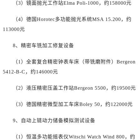
四川省眉山市东坡区三苏路百达翡丽售后服务中心（需提前预约）
（3）镜面抛光工作站Elma Poli-1000，约158000元
四川省绵阳市涪城区翠花街百达翡丽售后服务中心（需提前预约）
（4）德国Horotec多功能抛光系统MSA 15.200，约
四川省南充市高坪区江东大道百达翡丽售后服务中心（需提前预约）
四川省内江市东兴区汉安大道百达翡丽售后服务中心（需提前预约）
113000元
四川省攀枝花市东区三线大道北段百达翡丽售后服务中心（需提前预约）
8、精密车铣加工修复设备
四川省遂宁市船山区香林南路百达翡丽售后服务中心（需提前预约）
四川省雅安市雨城区熊猫大道百达翡丽售后服务中心（需提前预约）
（1）全套复合精密钟表车床（带铣磨附件）Bergeon
四川省宜宾市翠屏区长翠路百达翡丽售后服务中心（需提前预约）
5412-B-C，约146000元
四川省资阳市雁江区滨江大道一段与和平南路百达翡丽售后服务中心（需提前预约）
四川省自贡市自流井区华商北路百达翡丽售后服务中心（需提前预约）
（2）液压精密压盖工作站Bergeon 5500，约19500元
西藏自治区阿里地区噶尔县北京西路百达翡丽售后服务中心（需提前预约）
西藏自治区昌都市卡若区昌都西路百达翡丽售后服务中心（需提前预约）
（3）德国精密微型加工车床Boley 50，约122000元
西藏自治区拉萨市城关区北京中路百达翡丽售后服务中心（需提前预约）
西藏自治区林芝市巴宜区广东路百达翡丽售后服务中心（需提前预约）
9、自动上链动力储备模拟测试设备
西藏自治区那曲市色尼区浙江西路百达翡丽售后服务中心（需提前预约）
西藏自治区日喀则市桑珠孜区上海中路百达翡丽售后服务中心（需提前预约）
（1）恒温多功能摇表仪Witschi Watch Wind 800，约