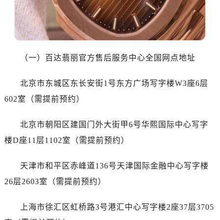
南宁市青秀区金湖路59号地王大厦12楼1224室（需提前预约）
合肥市蜀山区潜山路111号万象城华润大厦B座12楼03室（需提前预约）
泉州市丰泽区宝洲路729号浦西万达中心写字楼A座7楼709室（需提前预约）
青岛市南区山东路6号华润大厦B座22层04室（需提前预约）
（一）百达翡丽官方售后服务中心全国网点地址
烟台市芝罘区胜利路139号万达金融中心A座907室（需提前预约）
长春市朝阳区西安大路727号中银大厦A座(旺进大厦)18层09室（需提前预约）
北京市东城区东长安街1号东方广场写字楼W3座6层
贵阳市南明区都司高架桥路33号亨特国际金融中心14楼14D（需提前预约）
602室（需提前预约）
昆明市盘龙区北京路928号同德昆明广场写字楼10层06室（需提前预约）
石家庄市长安区中山东路39号勒泰中心写字楼B座13层07室（需提前预约）
北京市朝阳区建国门外大街甲6号华熙国际中心写字
西安市碑林区南关正街88号华侨城长安国际中心E座6楼10室（需提前预约）
楼D座11层1102室（需提前预约）
海口市龙华区金贸东路5号海口华润大厦B座17层1707室（需提前预约）
唐山市路南区新华东道100号万达广场写字楼A座10层1002室（需提前预约）
天津市和平区赤峰道136号天津国际金融中心写字楼
台州市椒江区东海大道1800号腾达中心东1幢20楼2002室（需提前预约）
26层2603室（需提前预约）
内蒙古自治区呼和浩特市玉泉区大学西街70号华润万象城写字楼（鄂尔多斯大厦）23层2326室（需提前预约）
甘肃省兰州市七里河区西津西路16号兰州中心写字楼21层2102室（需提前预约）
上海市徐汇区虹桥路3号港汇中心写字楼2座37层3705
黑龙江省大庆市萨尔图区会战大街百达翡丽售后服务中心（需提前预约）