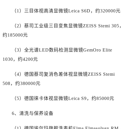
新疆维吾尔自治区库尔勒市库尔勒市人民东路百达翡丽售后服务中心（需提前预约）
新疆维吾尔自治区奎屯市团结西街百达翡丽售后服务中心（需提前预约）
（1）三目体视高清显微镜Leica S6D，约320000元
新疆维吾尔自治区昆玉市昆泉街百达翡丽售后服务中心（需提前预约）
（2）蔡司工业级三目变焦显微镜ZEISS Stemi 305，
新疆维吾尔自治区沙湾市三道河子镇世纪大道南路百达翡丽售后服务中心（需提前预约）
新疆维吾尔自治区石河子市北二路百达翡丽售后服务中心（需提前预约）
约185000元
新疆维吾尔自治区双河市光明路百达翡丽售后服务中心（需提前预约）
（3）全光谱LED数码检测显微镜GemOro Elite
新疆维吾尔自治区塔城市塔城地区闻琴路百达翡丽售后服务中心（需提前预约）
新疆维吾尔自治区铁门关市兴疆路百达翡丽售后服务中心（需提前预约）
1030，约4200元
新疆维吾尔自治区图木舒克市图木舒克市中兴街百达翡丽售后服务中心（需提前预约）
（4）德国蔡司复消色差体视显微镜ZEISS Stemi
新疆维吾尔自治区吐鲁番市高昌区文化中路文化中路百达翡丽售后服务中心（需提前预约）
新疆维吾尔自治区乌苏市乌鲁木齐北路百达翡丽售后服务中心（需提前预约）
508，约380000元
新疆维吾尔自治区五家渠市长征西街百达翡丽售后服务中心（需提前预约）
（5）德国徕卡体视显微镜Leica S9，约85000元
新疆维吾尔自治区新星市东风路百达翡丽售后服务中心（需提前预约）
新疆维吾尔自治区伊宁市解放西路百达翡丽售后服务中心（需提前预约）
6、清洗与保养设备
贵州省安顺市西秀区中华南路百达翡丽售后服务中心（需提前预约）
贵州省毕节市七星关区松山路百达翡丽售后服务中心（需提前预约）
（1）德国埃尔玛旗舰洗表机Elma Elmasolvex RM，