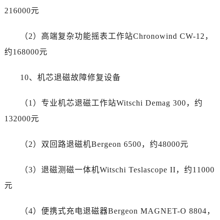
西藏自治区山南市乃东区湖北大道百达翡丽售后服务中心（需提前预约）
216000元
云南省保山市隆阳区正阳路百达翡丽售后服务中心（需提前预约）
云南省楚雄彝族自治州楚雄市鹿城南路百达翡丽售后服务中心（需提前预约）
（2）高端复杂功能摇表工作站Chronowind CW-12，
云南省大理白族自治州大理市建设路百达翡丽售后服务中心（需提前预约）
约168000元
云南省德宏傣族景颇族自治州芒市团结大街百达翡丽售后服务中心（需提前预约）
云南省迪庆藏族自治州香格里拉市长征大道百达翡丽售后服务中心（需提前预约）
10、机芯退磁故障修复设备
云南省红河哈尼族彝族自治州蒙自市天马路百达翡丽售后服务中心（需提前预约）
云南省丽江市古城区七星街百达翡丽售后服务中心（需提前预约）
（1）专业机芯退磁工作站Witschi Demag 300，约
云南省临沧市临翔区世纪路百达翡丽售后服务中心（需提前预约）
132000元
云南省怒江傈僳族自治州泸水市人民路百达翡丽售后服务中心（需提前预约）
云南省普洱市思茅区振兴大道百达翡丽售后服务中心（需提前预约）
（2）双回路退磁机Bergeon 6500，约48000元
云南省曲靖市麒麟区学府路百达翡丽售后服务中心（需提前预约）
云南省文山壮族苗族自治州文山市东风路百达翡丽售后服务中心（需提前预约）
（3）退磁测磁一体机Witschi Teslascope II，约11000
云南省西双版纳傣族自治州景洪市宣慰大道百达翡丽售后服务中心（需提前预约）
元
云南省玉溪市红塔区南北大街百达翡丽售后服务中心（需提前预约）
云南省昭通市昭阳区青年路百达翡丽售后服务中心（需提前预约）
（4）便携式充电退磁器Bergeon MAGNET-O 8804，