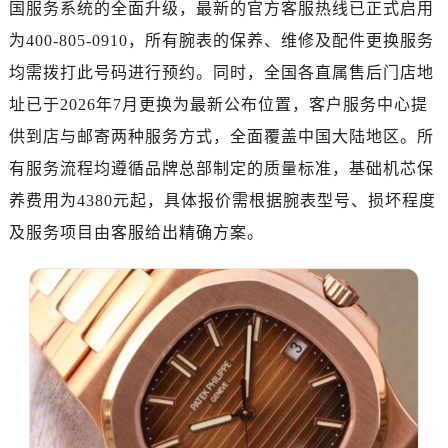
国服务系统的全面升级，最新的官方客服热线已正式启用
重庆市江北区观音桥步行街2号融恒时代广场写字楼9层902室（需提前预约）
长沙市芙蓉区定王台街道建湘路393号世茂环球金融中心写字楼（芙蓉广场）10层13室（需提前预约）
为400-805-0910，所有腕表的保养、维修及配件更换服务
郑州市二七区铭功路10号华润大厦写字楼29层2905室（需提前预约）
均需拨打此号码进行预约。同时，全国各直属售后门店地
太原市迎泽区解放路15号亨得利名表服务中心（品牌授权店）3层整层（需提前预约）
址已于2026年7月更换为最新公布位置，客户服务中心提
沈阳市沈河区中街路137号亨得利名表服务中心（品牌授权店）1层整层（需提前预约）
供到店与邮寄两种服务方式，全面覆盖中国大陆地区。所
沈阳市沈河区中街路83号亨得利名表服务中心（品牌授权店）1层整层（需提前预约）
有服务流程均遵循品牌总部制定的质量标准，基础机芯保
乌鲁木齐市天山区红山路26号时代广场（CCMALL）C座17层17-B（需提前预约）
养费用为4380元起，具体报价需根据腕表型号、损坏程度
温州市鹿城区锦绣路1067号置信广场10层1015室（需提前预约）
及服务项目由客服给出精确方案。
哈尔滨市道里区友谊西路600号富力中心T2座写字楼29层03室（需提前预约）
大连市中山区人民路15号国际金融大厦7层G室（需提前预约）
佛山市禅城区季华五路57号万科金融中心C座12层1205室（需提前预约）
东莞市东城街道鸿福东路1号民盈国贸中心T1写字楼9层907室（需提前预约）
无锡市梁溪区人民中路139号恒隆广场写字楼1座11层1104室（需提前预约）
南通市崇川区工农路57号圆融广场写字楼16层1603室（需提前预约）
苏州市苏州工业园区星港街199号苏州中心办公楼C座22层08室（需提前预约）
武汉市江汉区解放大道686号世界贸易大厦38层09室（需提前预约）