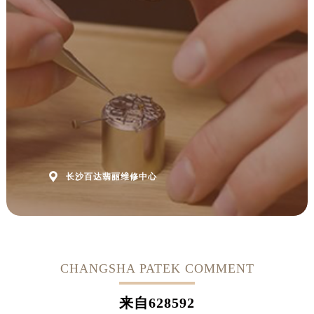
澳门特别行政区望德堂区塔石广场百达翡丽售后服务中心（需提前预约）
福建省福州市鼓楼区五四路128-1号恒力城写字楼15层03室百达翡丽售后服务中心（需提前预约）
福建省厦门市思明区湖滨东路95号万象城华润大厦B座11层1104室百达翡丽售后服务中心（需提前预约）
广东省潮州市潮安区新风路与潮汕路交汇处百达翡丽售后服务中心（需提前预约）
广东省广州市天河区天河路230号万菱汇国际中心A塔7层704室百达翡丽售后服务中心（需提前预约）
广东省广州市越秀区环市东路371-375号世界贸易中心大厦南塔15层1507室百达翡丽售后服务中心（需提前预约）
广东省河源市源城区越王大道百达翡丽售后服务中心（需提前预约）
广东省惠州市惠城区江北文昌一路7号华贸大厦1座30层3005室百达翡丽售后服务中心（需提前预约）
广东省江门市蓬江区广场西路百达翡丽售后服务中心（需提前预约）

长沙百达翡丽维修中心
广东省揭阳市榕城进贤门步行街百达翡丽售后服务中心（需提前预约）
广东省茂名市电白区水东街道迎宾大道百达翡丽售后服务中心（需提前预约）
广东省梅州市梅江区金燕大道百达翡丽售后服务中心（需提前预约）
广东省清远市清城区湖西路百达翡丽售后服务中心（需提前预约）
广东省汕头市龙湖区长平路百达翡丽售后服务中心（需提前预约）
CHANGSHA PATEK COMMENT
广东省汕尾市城区香洲街道园林社区翠园街百达翡丽售后服务中心（需提前预约）
广东省韶关市武江区芙蓉新区与老城中心交汇处百达翡丽售后服务中心（需提前预约）
来自
628592