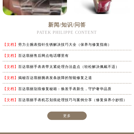
河南省济源市沁园街道济水大道百达翡丽售后服务中心（需提前预约）
河南省焦作市解放区解放路百达翡丽售后服务中心（需提前预约）
河南省开封市鼓楼区中山路百达翡丽售后服务中心（需提前预约）
新闻/知识/问答
河南省洛阳市西工区中州中路与解放路交叉口百达翡丽售后服务中心（需提前预约）
PATEK PHILIPPE CONTENT
河南省漯河市源汇区交通路百达翡丽售后服务中心（需提前预约）
河南省南阳市宛城区范蠡东路与南都路交叉口百达翡丽售后服务中心（需提前预约）
【文档】
劳力士腕表指针生锈解决技巧大全（保养与修复指南）
河南省平顶山市卫东区建设路百达翡丽售后服务中心（需提前预约）
【文档】
百达翡丽售后网点电话哪里有
河南省濮阳市大华龙区开州路绿城路交叉口百达翡丽售后服务中心（需提前预约）
【文档】
百达翡丽手表表带太紧处理办法盘点（轻松解决佩戴不适）
河南省三门峡市湖滨区和平路百达翡丽售后服务中心（需提前预约）
河南省商丘市梁园区神火大道百达翡丽售后服务中心（需提前预约）
【文档】
揭秘百达翡丽腕表发条故障的智能修复之道
河南省新乡市红旗区人民路百达翡丽售后服务中心（需提前预约）
【文档】
百达翡丽划痕修复秘籍：焕发手表新生，守护奢华品质
河南省信阳市浉河区东方红大道百达翡丽售后服务中心（需提前预约）
【文档】
百达翡丽手表机芯划痕处理技巧与案例分享（修复保养小妙招）
河南省许昌市魏都区建安大道与八龙路交叉口百达翡丽售后服务中心（需提前预约）
河南省郑州市二七区民主路10号华润大厦29层2905室百达翡丽售后服务中心（需提前预约）
更多
河南省周口市川汇区七一路百达翡丽售后服务中心（需提前预约）
河南省驻马店市驿城区乐山大道与置地大道交叉口百达翡丽售后服务中心（需提前预约）