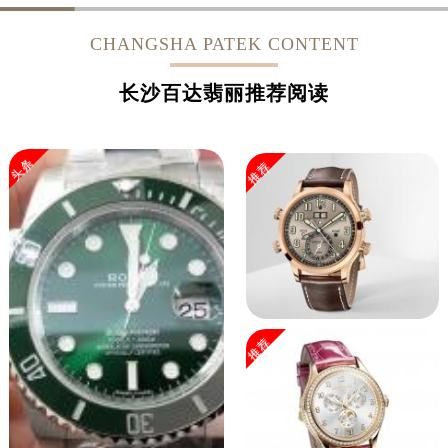
广西壮族自治区梧州市万秀区龙湖镇高旺路百达翡丽售后服务中心（需提前预约）
广西壮族自治区玉林市玉州区金玉路百达翡丽售后服务中心（需提前预约）
CHANGSHA PATEK CONTENT
海南省儋州市儋州市那大镇兰洋北路百达翡丽售后服务中心（需提前预约）
海南省东方市八所镇解放西路百达翡丽售后服务中心（需提前预约）
长沙百达翡丽推荐阅读
海南省琼海市嘉积镇东风路百达翡丽售后服务中心（需提前预约）
海南省三沙市西沙区西沙群岛永兴岛北京路百达翡丽售后服务中心（需提前预约）
头条
推荐
海南省三亚市吉阳区迎宾路百达翡丽售后服务中心（需提前预约）
海南省万宁市万城镇解放路百达翡丽售后服务中心（需提前预约）
海南省文昌市文城镇教育东路百达翡丽售后服务中心（需提前预约）
海南省五指山市通什镇三月三大道百达翡丽售后服务中心（需提前预约）
香港特别行政区尖沙咀区油尖旺区广东道百达翡丽售后服务中心（需提前预约）
香港特别行政区金钟区中西区金钟道百达翡丽售后服务中心（需提前预约）
香港特别行政区九龙区油尖旺区弥敦道百达翡丽售后服务中心（需提前预约）
推荐
香港特别行政区铜锣湾区湾仔区轩尼诗道百达翡丽售后服务中心（需提前预约）
河南省安阳市文峰区解放大道百达翡丽售后服务中心（需提前预约）
河南省鹤壁市淇滨区九州路百达翡丽售后服务中心（需提前预约）