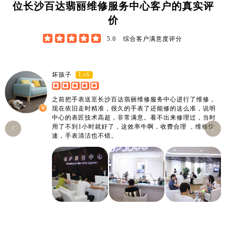
广东省深圳市罗湖区深南东路5001号华润大厦17层1701室百达翡丽售后服务中心（需提前预约）
位长沙百达翡丽维修服务中心客户的真实评
广东省阳江市江城区东风一路百达翡丽售后服务中心（需提前预约）
价
广东省云浮市云城区金山路百达翡丽售后服务中心（需提前预约）





5.0
综合客户满意度评分
广东省湛江市赤坎区观海北路百达翡丽售后服务中心（需提前预约）
广东省肇庆市端州区信安大道与砚都大道交汇处百达翡丽售后服务中心（需提前预约）
广西壮族自治区百色市右江区中山二路百达翡丽售后服务中心（需提前预约）
Lv6
坏孩子
广西壮族自治区北海市海城区北京路百达翡丽售后服务中心（需提前预约）
广西壮族自治区崇左市江州区石景林街道友谊大道与丽川路交汇处百达翡丽售后服务中心（需提前预约）
之前把手表送至长沙百达翡丽维修服务中心进行了维修，
现在依旧走时精准，很久的手表了还能修的这么准，说明
广西壮族自治区防城港市港口区金花茶大道百达翡丽售后服务中心（需提前预约）
中心的表匠技术高超，非常满意。看不出来修理过，当时
用了不到1小时就好了，这效率牛啊，收费合理 ，维修快
广西壮族自治区贵港市港北区港城街道布山大道与仙衣路交叉口百达翡丽售后服务中心（需提前预约）


速，手表清洁也不错。
广西壮族自治区桂林市秀峰区红岭路百达翡丽售后服务中心（需提前预约）
广西壮族自治区河池市金城江区金城江街道朝阳路百达翡丽售后服务中心（需提前预约）
广西壮族自治区贺州市八步区城东街道灵峰南路百达翡丽售后服务中心（需提前预约）
广西壮族自治区来宾市兴宾区桂中大道百达翡丽售后服务中心（需提前预约）
广西壮族自治区柳州市城中区中山中路百达翡丽售后服务中心（需提前预约）
广西壮族自治区钦州市钦南区金海湾东大街百达翡丽售后服务中心（需提前预约）