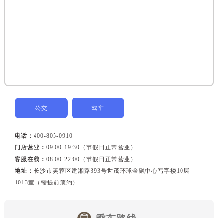
黑龙江省鸡西市鸡冠区红军路百达翡丽售后服务中心（需提前预约）
黑龙江省佳木斯市向阳区长安路百达翡丽售后服务中心（需提前预约）
黑龙江省牡丹江市东安区太平路百达翡丽售后服务中心（需提前预约）
黑龙江省七台河市桃山区大同街百达翡丽售后服务中心（需提前预约）
黑龙江省齐齐哈尔市龙沙区龙华路百达翡丽售后服务中心（需提前预约）
黑龙江省双鸭山市尖山区新兴大街百达翡丽售后服务中心（需提前预约）
黑龙江省绥化市北林区新华街与康庄路交叉口百达翡丽售后服务中心（需提前预约）
黑龙江省伊春市伊美区通河路百达翡丽售后服务中心（需提前预约）
公交
驾车
吉林省白城市洮北区明仁南街百达翡丽售后服务中心（需提前预约）
吉林省白山市浑江区浑江大街百达翡丽售后服务中心（需提前预约）
电话：
400-805-0910
吉林省吉林市船营区河南街百达翡丽售后服务中心（需提前预约）
门店营业：
09:00-19:30（节假日正常营业）
吉林省辽源市龙山区人民大街百达翡丽售后服务中心（需提前预约）
客服在线：
08:00-22:00（节假日正常营业）
吉林省梅河口市新华街道梅河大街百达翡丽售后服务中心（需提前预约）
地址：
长沙市芙蓉区建湘路393号世茂环球金融中心写字楼10层
吉林省四平市铁东区紫气大路与南九经街交汇处百达翡丽售后服务中心（需提前预约）
1013室（需提前预约）
吉林省松原市宁江区五环大街百达翡丽售后服务中心（需提前预约）
吉林省通化市东昌区环通乡江南大街百达翡丽售后服务中心（需提前预约）