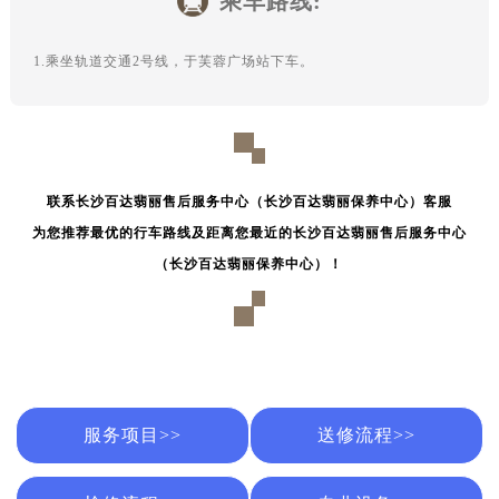
乘车路线:
吉林省延边市延吉市解放路百达翡丽售后服务中心（需提前预约）
辽宁省鞍山市铁东区站前街百达翡丽售后服务中心（需提前预约）
1.乘坐轨道交通2号线，于芙蓉广场站下车。
辽宁省本溪市平山区胜利路百达翡丽售后服务中心（需提前预约）
辽宁省朝阳市双塔区新华路百达翡丽售后服务中心（需提前预约）
辽宁省丹东市振兴区七经街百达翡丽售后服务中心（需提前预约）
辽宁省抚顺市新抚区东一路百达翡丽售后服务中心（需提前预约）
辽宁省阜新市海州区解放大街百达翡丽售后服务中心（需提前预约）
联系长沙百达翡丽售后服务中心（长沙百达翡丽保养中心）客服
辽宁省葫芦岛市连山区中央路百达翡丽售后服务中心（需提前预约）
为您推荐最优的行车路线及距离您最近的长沙百达翡丽售后服务中心
辽宁省锦州市古塔区中央大街百达翡丽售后服务中心（需提前预约）
（长沙百达翡丽保养中心）！
辽宁省辽阳市白塔区新运大街百达翡丽售后服务中心（需提前预约）
辽宁省盘锦市兴隆台区石油大街百达翡丽售后服务中心（需提前预约）
辽宁省铁岭市银州区南马路百达翡丽售后服务中心（需提前预约）
辽宁省营口市站前区市府路与渤海大街交叉口百达翡丽售后服务中心（需提前预约）
辽宁省沈阳市沈河区中街路137号亨得利名表维修授权店1楼百达翡丽售后服务中心（需提前预约）
服务项目>>
送修流程>>
辽宁省沈阳市沈河区中街路83号亨得利名表维修授权店1楼百达翡丽售后服务中心（需提前预约）
北京市朝阳区建国门外大街甲6号华熙国际中心D座11层1102室百达翡丽售后服务中心（北京总部）（需提前预约）