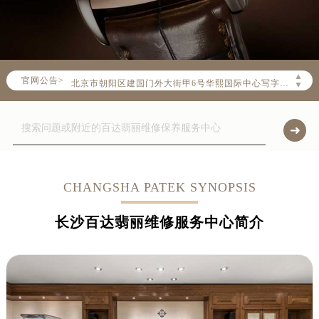
2026年8月百达翡丽中国区售后服务网络优化升级公告
2026年8月百达翡丽全国官方售后客户服务热线：400-805-0910
百达翡丽官方全国统一服务热线400-805-0910，服务覆盖中国大陆、香港、澳门、台湾全部区域（非大陆需加拨“+86”）
2026年8月百达翡丽售后服务中心最新网点地址：
▲
官网公告>
北京市朝阳区建国门外大街甲6号华熙国际中心写字楼D座11层1102室（北京总部）（需提前预约）
▼
北京市东城区东长安街1号东方广场写字楼W3座6层602室（需提前预约）
天津市和平区赤峰道136号天津国际金融中心写字楼26层2603室（需提前预约）
上海市徐汇区虹桥路3号港汇中心写字楼2座37层3705室（需提前预约）
上海市黄浦区南京东路299号宏伊国际广场写字楼8层806室（需提前预约）
南京市秦淮区中山南路1号（新街口）南京中心写字楼22层C1-1室（需提前预约）
CHANGSHA PATEK SYNOPSIS
常州市新北区龙锦路1590号现代传媒中心写字楼5号楼10层1008室（需提前预约）
长沙百达翡丽维修服务中心简介
徐州市鼓楼区淮海东路29号苏宁广场IFC国际金融中心写字楼35层3508室（需提前预约）
扬州市邗江区国展路29号星耀天地写字楼1号楼18层1803室（需提前预约）
盐城市盐都区世纪大道5号盐城金融城写字楼1号楼16层1604室（需提前预约）
泰州市海陵区永定东路399号置地商务中心东塔写字楼（华润万象城）17层1706室（需提前预约）
宁波市江北区大闸南路500号来福士广场办公楼20层2009室（需提前预约）