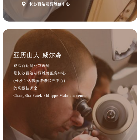
江西省新余市渝水区北湖西路百达翡丽售后服务中心（需提前预约）

长沙百达翡丽维修中心
江西省宜春市袁州区中山中路百达翡丽售后服务中心（需提前预约）
江西省鹰潭市月湖区胜利东路百达翡丽售后服务中心（需提前预约）
山东省德州市德城区东风中路百达翡丽售后服务中心（需提前预约）
山东省东营市东营区济南路百达翡丽售后服务中心（需提前预约）
山东省济南市历下区经十路11111号华润中心写字楼（万象城）15层1508室百达翡丽售后服务中心（需提前预约）
山东省济宁市任城区太白楼路百达翡丽售后服务中心（需提前预约）
亚历山大·威尔森
山东省莱芜市文化南路8号银座商城名表维修一楼名表维修百达翡丽售后服务中心（需提前预约）
资深百达翡丽制表师
山东省临沂市兰山区解放路百达翡丽售后服务中心（需提前预约）
是长沙百达翡丽维修服务中心
山东省日照市东港区烟台路百达翡丽售后服务中心（需提前预约）
(长沙百达翡丽维修保养中心)
山东省泰安市泰山区财源街道泰山大街百达翡丽售后服务中心（需提前预约）
的高级技师之一
ChangSha Patek Philippe Maintain center
山东省威海市环翠区新威海路89号振华商厦一楼名表维修百达翡丽售后服务中心（需提前预约）
山东省潍坊市奎文区东风东街百达翡丽售后服务中心（需提前预约）
山东省枣庄市滕州市北辛路与善国路交叉口百达翡丽售后服务中心（需提前预约）
山东省淄博市张店区金晶大道百达翡丽售后服务中心（需提前预约）
上海市黄浦区南京东路299号宏伊国际广场写字楼8层806室百达翡丽售后服务中心（需提前预约）