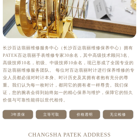
太原市迎泽区解放路15号亨得利名表服务中心（品牌授权店）3层整层（需提前预约）
沈阳市沈河区中街路137号亨得利名表服务中心（品牌授权店）1层整层（需提前预约）
沈阳市沈河区中街路83号亨得利名表服务中心（品牌授权店）1层整层（需提前预约）
乌鲁木齐市天山区红山路26号时代广场（CCMALL）C座17层17-B（需提前预约）
温州市鹿城区锦绣路1067号置信广场10层1015室（需提前预约）
哈尔滨市道里区友谊西路600号富力中心T2座写字楼29层03室（需提前预约）
长沙百达翡丽维修服务中心（长沙百达翡丽维修保养中心）拥有
大连市中山区人民路15号国际金融大厦7层G室（需提前预约）
PATEK百达翡丽手表维修专家30余名，其中高级技术顾问3名、
佛山市禅城区季华五路57号万科金融中心C座12层1205室（需提前预约）
高级技师10名，初级、中级技师10余名，现已形成了全国专业的
东莞市东城街道鸿福东路1号民盈国贸中心T1写字楼9层907室（需提前预约）
百达翡丽维修服务团队。 每位对百达翡丽时计进行保养维修的专
业人员都必须对时计本身、时计历史及其拥有者抱有充分的尊
无锡市梁溪区人民中路139号恒隆广场写字楼1座11层1104室（需提前预约）
重。我们认为每一枚时计，都同它的拥有者一样尊贵。我们保
南通市崇川区工农路57号圆融广场写字楼16层1603室（需提前预约）
证，您的腕表会得到始终如一的精心保养与维护，保障它的恒久
苏州市苏州工业园区星港街199号苏州中心办公楼C座22层08室（需提前预约）
价值与可靠性能得以世代相传。
武汉市江汉区解放大道686号世界贸易大厦38层09室（需提前预约）
南宁市青秀区金湖路59号地王大厦12楼1224室（需提前预约）
3年质保
立等可取
价格透明
无尘检修
合肥市蜀山区潜山路111号万象城华润大厦B座12楼03室（需提前预约）
泉州市丰泽区宝洲路729号浦西万达中心写字楼A座7楼709室（需提前预约）
CHANGSHA PATEK ADDRESS