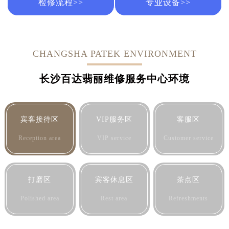
北京市东城区东长安街1号王府井东方广场W3座6层602室百达翡丽售后服务中心（需提前预约）
检修流程>>
专业设备>>
河北省保定市竞秀区朝阳北大街北国先天下百达翡丽售后服务中心（需提前预约）
内蒙古自治区阿拉善盟市左旗土尔扈特大街百达翡丽售后服务中心（需提前预约）
内蒙古自治区巴彦淖尔市临河区新华街百达翡丽售后服务中心（需提前预约）
CHANGSHA PATEK ENVIRONMENT
内蒙古自治区包头市青山区幸福路甲3号王府井百货名表维修百达翡丽售后服务中心（需提前预约）
内蒙古自治区赤峰市红山区哈达街百达翡丽售后服务中心（需提前预约）
长沙百达翡丽维修服务中心环境
内蒙古自治区鄂尔多斯市东胜区伊金霍洛街百达翡丽售后服务中心（需提前预约）
内蒙古自治区呼伦贝尔市海拉尔区中央街百达翡丽售后服务中心（需提前预约）
内蒙古自治区通辽市科尔沁区明仁大街百达翡丽售后服务中心（需提前预约）
宾客接待区
VIP服务区
客服区
内蒙古自治区乌海市海勃湾区人民南路百达翡丽售后服务中心（需提前预约）
Reception area
VIP service
Customer service
内蒙古自治区乌兰察布市集宁区恩和大街百达翡丽售后服务中心（需提前预约）
内蒙古自治区锡林郭勒盟市锡林浩特市光明街与额尔敦路交叉口百达翡丽售后服务中心（需提前预约）
内蒙古自治区兴安盟市乌兰浩特市兴安大街百达翡丽售后服务中心（需提前预约）
打磨区
宾客休息区
茶点区
山西省大同市平城区迎宾街百达翡丽售后服务中心（需提前预约）
Polished area
Rest area
Refreshments
山西省晋城市城区黄华街百达翡丽售后服务中心（需提前预约）
山西省晋中市榆次区顺城街百达翡丽售后服务中心（需提前预约）