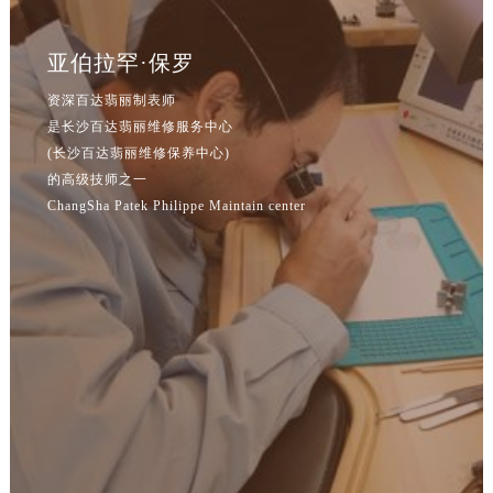
江苏省连云港市海州区通灌北路百达翡丽售后服务中心（需提前预约）
江苏省南京市秦淮区中山南路1号南京中心22层22-C1-C3室百达翡丽售后服务中心（需提前预约）
亚伯拉罕·保罗
江苏省宿迁市宿城区西湖路百达翡丽售后服务中心（需提前预约）
江苏省泰州市海陵区永定东路399号置地商务中心东塔（华润万象城）17层1706室百达翡丽售后服务中心（需提前预约）
资深百达翡丽制表师
江苏省徐州市鼓楼区淮海东路29号苏宁广场IFC国际金融中心35层3508室百达翡丽售后服务中心（需提前预约）
是长沙百达翡丽维修服务中心
(长沙百达翡丽维修保养中心)
江苏省盐城市盐都区世纪大道5号盐城金融城写字楼1号楼16层1604室百达翡丽售后服务中心（需提前预约）
的高级技师之一
江苏省扬州市邗江区国展路29号星耀天地写字楼1号楼18层1803室百达翡丽售后服务中心（需提前预约）
ChangSha Patek Philippe Maintain center
江苏省镇江市京口区中山东路百达翡丽售后服务中心（需提前预约）
江西省抚州市临川区赣东大道百达翡丽售后服务中心（需提前预约）
江西省赣州市章贡区文清路百达翡丽售后服务中心（需提前预约）
江西省吉安市吉州区井冈山大道百达翡丽售后服务中心（需提前预约）
江西省景德镇市珠山区珠山中路百达翡丽售后服务中心（需提前预约）
江西省九江市浔阳区浔阳路百达翡丽售后服务中心（需提前预约）
江西省南昌市红谷滩新区红谷中大道998号绿地双子塔（中央广场）A1座办公楼14层1407室百达翡丽售后服务中心（需提前预约）
江西省萍乡市安源区萍安北大道与康庄路交叉口百达翡丽售后服务中心（需提前预约）
江西省上饶市信州区滨江西路百达翡丽售后服务中心（需提前预约）