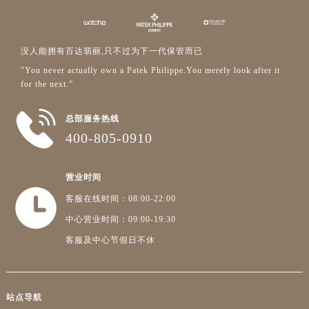
湖北省鄂州市鄂城区文星大道百达翡丽售后服务中心（需提前预约）
湖北省黄冈市黄州区赤壁大道百达翡丽售后服务中心（需提前预约）
湖北省黄石市黄石港区武汉路百达翡丽售后服务中心（需提前预约）
没人能拥有百达翡丽,只不过为下一代保管而已
湖北省荆门市东宝中天街步行街百达翡丽售后服务中心（需提前预约）
"You never actually own a Patek Philippe.You merely look after it
湖北省荆州市荆州区荆中路百达翡丽售后服务中心（需提前预约）
for the next.”
湖北省十堰市茅箭区人民北路百达翡丽售后服务中心（需提前预约）
湖北省随州市曾都区青年路百达翡丽售后服务中心（需提前预约）
总部服务热线
400-805-0910
湖北省咸宁市咸安区长安大道百达翡丽售后服务中心（需提前预约）
湖北省襄阳市樊城区长虹路与人民路交叉口百达翡丽售后服务中心（需提前预约）
湖北省孝感市孝南区复兴大道百达翡丽售后服务中心（需提前预约）
营业时间
湖北省宜昌市西陵区夷陵大道与港窑路百达翡丽售后服务中心（需提前预约）
客服在线时间：08:00-22:00
湖南省常德市武陵区人民路百达翡丽售后服务中心（需提前预约）
中心营业时间：09:00-19:30
湖南省郴州市北湖区国庆北路百达翡丽售后服务中心（需提前预约）
客服及中心节假日不休
湖南省衡阳市雁峰区解放路百达翡丽售后服务中心（需提前预约）
湖南省怀化市鹤城区迎丰中路百达翡丽售后服务中心（需提前预约）
湖南省娄底市娄星区长青街百达翡丽售后服务中心（需提前预约）
站点导航