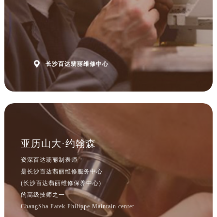
上海市徐汇区虹桥路3号港汇中心2座37层3705室百达翡丽售后服务中心（需提前预约）
浙江省杭州市上城区钱江路1366号华润大厦A座5层503-5室百达翡丽售后服务中心（需提前预约）
浙江省湖州市吴兴区劳动路百达翡丽售后服务中心（需提前预约）
浙江省嘉兴市南湖区广益路705号嘉兴世界贸易中心A座13层1304室百达翡丽售后服务中心（需提前预约）
浙江省金华市金东区东市南街777号金华万达广场4号楼22楼2209室百达翡丽售后服务中心（需提前预约）

长沙百达翡丽维修中心
浙江省丽水市莲都区解放街百达翡丽售后服务中心（需提前预约）
浙江省宁波市江北区大闸南路500号来福士广场办公楼20层2009室百达翡丽售后服务中心（需提前预约）
浙江省衢州市柯城区上街百达翡丽售后服务中心（需提前预约）
浙江省绍兴市越城区胜利东路379号世茂天际中心写字楼8层805室百达翡丽售后服务中心（需提前预约）
浙江省舟山市定海区解放东路百达翡丽售后服务中心（需提前预约）
澳门特别行政区大堂区议事亭前地（新马路）百达翡丽售后服务中心（需提前预约）
亚历山大·约翰森
澳门特别行政区风顺堂区南湾大马路百达翡丽售后服务中心（需提前预约）
资深百达翡丽制表师
澳门特别行政区花地玛堂区关闸广场百达翡丽售后服务中心（需提前预约）
是长沙百达翡丽维修服务中心
澳门特别行政区花王堂区大三巴商圈百达翡丽售后服务中心（需提前预约）
(长沙百达翡丽维修保养中心)
澳门特别行政区嘉模堂区官也街百达翡丽售后服务中心（需提前预约）
的高级技师之一
澳门省路氹城市金光大道百达翡丽售后服务中心（需提前预约）
ChangSha Patek Philippe Maintain center