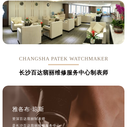
山西省临汾市尧都区解放路百达翡丽售后服务中心（需提前预约）
山西省吕梁市离石区永宁中路与建设街交叉口百达翡丽售后服务中心（需提前预约）
山西省朔州市朔城区怡西路与鄯阳西街交汇处百达翡丽售后服务中心（需提前预约）
山西省忻州市忻府区和平东街与七一南路交叉口百达翡丽售后服务中心（需提前预约）
山西省阳泉市郊区平阳东街与新城大道交叉口百达翡丽售后服务中心（需提前预约）
山西省运城市盐湖区河东街百达翡丽售后服务中心（需提前预约）
山西省长治市潞州区英雄中路百达翡丽售后服务中心（需提前预约）
山西省太原市迎泽区迎泽街道解放路15号亨得利名表维修授权店3楼百达翡丽售后服务中心（需提前预约）
CHANGSHA PATEK WATCHMAKER
天津市和平区赤峰道136号天津国际金融中心26层2603室百达翡丽售后服务中心（需提前预约）
长沙百达翡丽维修服务中心制表师
安徽省安庆市迎江区人民路百达翡丽售后服务中心（需提前预约）
安徽省蚌埠市蚌山区淮河路百达翡丽售后服务中心（需提前预约）
安徽省亳州市谯城区魏武大道百达翡丽售后服务中心（需提前预约）
安徽省池州市贵池区长江路百达翡丽售后服务中心（需提前预约）
安徽省滁州市琅琊区南谯北路百达翡丽售后服务中心（需提前预约）
雅各布·琼斯
安徽省阜阳市颍州区颍州北路百达翡丽售后服务中心（需提前预约）
资深百达翡丽制表师
安徽省淮北市相山区淮海路百达翡丽售后服务中心（需提前预约）
是长沙百达翡丽维修服务中心