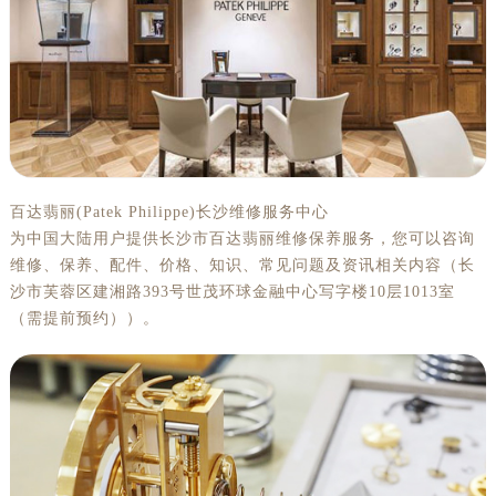
杭州市上城区钱江路1366号华润大厦写字楼A座5层503-5室（需提前预约）
金华市金东区东市南街777号金华万达广场写字楼4号楼22层2209室（需提前预约）
绍兴市越城区胜利东路379号世茂天际中心写字楼8层805室（需提前预约）
嘉兴市南湖区广益路705号嘉兴世界贸易中心写字楼A座13层1304室（需提前预约）
南昌市红谷滩新区红谷中大道998号绿地双子塔（中央广场）A1座办公楼14层07室（需提前预约）
济南市历下区经十路11111号华润中心写字楼（万象城）15层1508室（需提前预约）
广州市天河区天河路230号万菱汇国际中心写字楼A塔7层704室（需提前预约）
百达翡丽(Patek Philippe)长沙维修服务中心
广州市越秀区环市东路371-375号世界贸易中心大厦南塔写字楼15层07室（需提前预约）
为中国大陆用户提供长沙市百达翡丽维修保养服务，您可以咨询
深圳市罗湖区深南东路5001号华润大厦写字楼17层1701室（需提前预约）
维修、保养、配件、价格、知识、常见问题及资讯相关内容（长
惠州市惠城区江北文昌一路7号华贸大厦写字楼1座30层05室（需提前预约）
沙市芙蓉区建湘路393号世茂环球金融中心写字楼10层1013室
厦门市思明区湖滨东路95号华润大厦写字楼B座11层1104室（需提前预约）
（需提前预约））。
福州市鼓楼区五四路128-1号恒力城写字楼15层03室（需提前预约）
成都市锦江区人民东路6号SAC东原中心写字楼24层2406B室（需提前预约）
重庆市江北区观音桥步行街2号融恒时代广场写字楼9层902室（需提前预约）
长沙市芙蓉区定王台街道建湘路393号世茂环球金融中心写字楼（芙蓉广场）10层13室（需提前预约）
郑州市二七区铭功路10号华润大厦写字楼29层2905室（需提前预约）