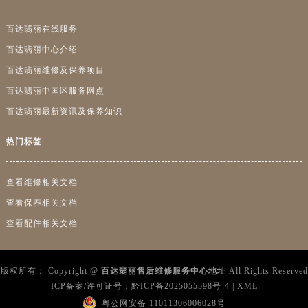
湖南省邵阳市双清区东风路百达翡丽售后服务中心（需提前预约）
湖南省湘潭市雨湖区莲城大道百达翡丽售后服务中心（需提前预约）
百达翡丽在线服务
湖南省益阳市赫山区桃花仑路百达翡丽售后服务中心（需提前预约）
百达翡丽中心介绍
湖南省永州市冷水滩区永州大道与中兴路交叉口百达翡丽售后服务中心（需提前预约）
百达翡丽维修及保养项目
湖南省岳阳市岳阳楼区东茅岭路百达翡丽售后服务中心（需提前预约）
百达翡丽中国区服务网点
湖南省张家界市永定区解放路百达翡丽售后服务中心（需提前预约）
百达翡丽最新资讯及保养知识
湖南省长沙市芙蓉区建湘路393号世茂环球金融中心写字楼10层1013室百达翡丽售后服务中心（需提前预约）
湖南省株洲市芦淞区建设南路百达翡丽售后服务中心（需提前预约）
热门标签
甘肃省白银市白银区北京路百达翡丽售后服务中心（需提前预约）
甘肃省定西市安定区解放路百达翡丽售后服务中心（需提前预约）
查看维修相关文档
甘肃省敦煌市沙州镇阳关中路百达翡丽售后服务中心（需提前预约）
查看保养相关文档
甘肃省合作市人民街百达翡丽售后服务中心（需提前预约）
查看配件相关文档
甘肃省嘉峪关市雄关区新华中路百达翡丽售后服务中心（需提前预约）
甘肃省金昌市金川区北京路百达翡丽售后服务中心（需提前预约）
甘肃省酒泉市肃州区西大街百达翡丽售后服务中心（需提前预约）
版权所有：
Copyright @
百达翡丽售后维修服务中心地址
All Rights Reserved
ICP备案/许可证号：
黔ICP备2025055598号-4
|
XML
甘肃省临夏市城南街道团结路百达翡丽售后服务中心（需提前预约）
粤公网安备 11011306006028号