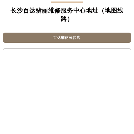
青岛市南区山东路6号华润大厦B座22层04室（需提前预约）
烟台市芝罘区胜利路139号万达金融中心A座907室（需提前预约）
长沙百达翡丽维修服务中心地址（地图线
长春市朝阳区西安大路727号中银大厦A座(旺进大厦)18层09室（需提前预约）
路）
贵阳市南明区都司高架桥路33号亨特国际金融中心14楼14D（需提前预约）
昆明市盘龙区北京路928号同德昆明广场写字楼10层06室（需提前预约）
百达翡丽长沙店
石家庄市长安区中山东路39号勒泰中心写字楼B座13层07室（需提前预约）
西安市碑林区南关正街88号华侨城长安国际中心E座6楼10室（需提前预约）
海口市龙华区金贸东路5号海口华润大厦B座17层1707室（需提前预约）
唐山市路南区新华东道100号万达广场写字楼A座10层1002室（需提前预约）
台州市椒江区东海大道1800号腾达中心东1幢20楼2002室（需提前预约）
内蒙古自治区呼和浩特市玉泉区大学西街70号华润万象城写字楼（鄂尔多斯大厦）23层2326室（需提前预约）
甘肃省兰州市七里河区西津西路16号兰州中心写字楼21层2102室（需提前预约）
重庆市解放碑渝中区民权路28号英利国际金融中心写字楼20层01室（需提前预约）
黑龙江省大庆市萨尔图区会战大街百达翡丽售后服务中心（需提前预约）
黑龙江省鹤岗市向阳区红军路百达翡丽售后服务中心（需提前预约）
黑龙江省黑河市爱辉区中央街百达翡丽售后服务中心（需提前预约）