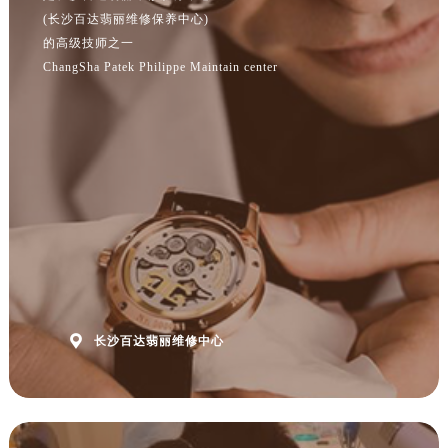
安徽省淮南市田家庵区国庆中路百达翡丽售后服务中心（需提前预约）
(长沙百达翡丽维修保养中心)
安徽省黄山市屯溪区黄山西路百达翡丽售后服务中心（需提前预约）
的高级技师之一
安徽省六安市金安区解放中路百达翡丽售后服务中心（需提前预约）
ChangSha Patek Philippe Maintain center
安徽省马鞍山市雨山区湖南西路百达翡丽售后服务中心（需提前预约）
安徽省宿州市埇桥区人民中路百达翡丽售后服务中心（需提前预约）
安徽省铜陵市铜官区石城大道百达翡丽售后服务中心（需提前预约）
安徽省芜湖市镜湖区中山路步行街百达翡丽售后服务中心（需提前预约）
安徽省宣城市宣州区叠嶂西路百达翡丽售后服务中心（需提前预约）
福建省龙岩市新罗区九一南路百达翡丽售后服务中心（需提前预约）
福建省南平市建阳区人民西路百达翡丽售后服务中心（需提前预约）
福建省宁德市蕉城区天湖东路百达翡丽售后服务中心（需提前预约）
福建省莆田市城厢区霞林街道荔华东大道百达翡丽售后服务中心（需提前预约）
福建省三明市三元区东乾二路百达翡丽售后服务中心（需提前预约）

长沙百达翡丽维修中心
福建省漳州市龙文区步港路百达翡丽售后服务中心（需提前预约）
江苏省常州市新北区龙锦路1590号现代传媒中心5号楼10层1008室百达翡丽售后服务中心（需提前预约）
江苏省淮安市清江浦区淮海北路百达翡丽售后服务中心（需提前预约）