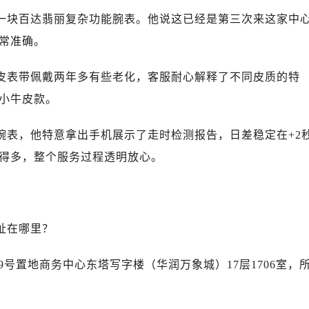
特大街百达翡丽售后服务中心（需提前预约）
修一块百达翡丽复杂功能腕表。他说这已经是第三次来这家中
街百达翡丽售后服务中心（需提前预约）
常准确。
3号王府井百货名表维修百达翡丽售后服务中心（需提前预约）
达翡丽售后服务中心（需提前预约）
装皮表带佩戴两年多有些老化，客服耐心解释了不同皮质的特
霍洛街百达翡丽售后服务中心（需提前预约）
小牛皮款。
央街百达翡丽售后服务中心（需提前预约）
街百达翡丽售后服务中心（需提前预约）
腕表，他特意拿出手机展示了走时检测报告，日差稳定在+2
路百达翡丽售后服务中心（需提前预约）
得多，整个服务过程透明放心。
大街百达翡丽售后服务中心（需提前预约）
市光明街与额尔敦路交叉口百达翡丽售后服务中心（需提前预约
安大街百达翡丽售后服务中心（需提前预约）
售后服务中心（需提前预约）
址在哪里？
后服务中心（需提前预约）
售后服务中心（需提前预约）
号置地商务中心东塔写字楼（华润万象城）17层1706室，
售后服务中心（需提前预约）
街交叉口百达翡丽售后服务中心（需提前预约）