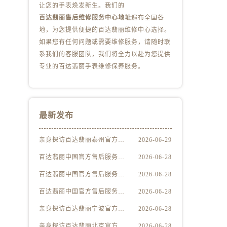
让您的手表焕发新生。我们的
百达翡丽售后维修服务中心地址
遍布全国各
地，为您提供便捷的百达翡丽维修中心选择。
如果您有任何问题或需要维修服务，请随时联
系我们的客服团队，我们将全力以赴为您提供
专业的百达翡丽手表维修保养服务。
最新发布
亲身探访百达翡丽泰州官方售后服务中心｜网点地址及售后热线（2026年7月最新）
2026-06-29
百达翡丽中国官方售后服务中心｜最新电话及维修地址权威信息通告（2026年7月最新）
2026-06-28
百达翡丽中国官方售后服务中心｜全新服务热线及完整地址权威信息通知（2026年7月最新）
2026-06-28
）
百达翡丽中国官方售后服务中心服务电话及详细网点地址实地考察报告_多信源验证（2026年7月最新）
2026-06-28
亲身探访百达翡丽宁波官方售后服务中心｜服务电话与网点地址（2026年7月最新）
2026-06-28
亲身探访百达翡丽北京官方售后服务中心｜全新地址电话一览（2026年7月最新）
2026-06-28