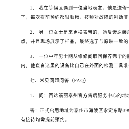
内蒙古自治区阿拉善盟市左旗土尔扈
1、 我在等候区遇到一位当地表友，他是送
内蒙古自治区巴彦淖尔市临河区新华
了，每次提前预约都很顺畅，技师对故障的判断非
内蒙古自治区包头市青山区幸福路甲
内蒙古自治区赤峰市红山区哈达街百
2、 另一位女士是来更换表带的，她反馈原
内蒙古自治区鄂尔多斯市东胜区伊金
点，并且现场展示了样品，最终选了与原装一致的
内蒙古自治区呼伦贝尔市海拉尔区中
内蒙古自治区通辽市科尔沁区明仁大
3、 一位中年男士刚从维修间取回保养完毕的
内蒙古自治区乌海市海勃湾区人民南
内。他直言这里的设备比自己在外面的检测工具准
内蒙古自治区乌兰察布市集宁区恩和
内蒙古自治区锡林郭勒盟市锡林浩特
七、常见问题问答（FAQ）
内蒙古自治区兴安盟市乌兰浩特市兴
山西省大同市平城区迎宾街百达翡丽
1、 问：百达翡丽泰州官方售后服务中心的地
山西省晋城市城区黄华街百达翡丽售
山西省晋中市榆次区顺城街百达翡丽
答：正式启用地址为泰州市海陵区永定东路399
山西省临汾市尧都区解放路百达翡丽
有接待均需提前预约。
山西省吕梁市离石区永宁中路与建设