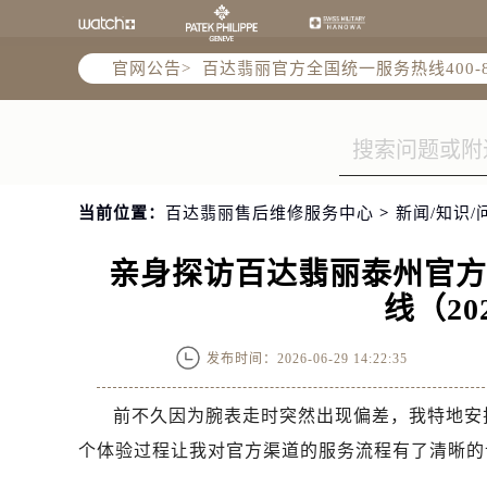
2026年7月百达翡丽全国官方售后客户服
百达翡丽官方全国统一服务热线400-
官网公告>
2026年7月百达翡丽售后服务中心最
北京市东城区东长安街1号东方广场写
北京市朝阳区建国门外大街甲6号华熙
天津市和平区赤峰道136号天津国际金
上海市徐汇区虹桥路3号港汇中心写字楼
当前位置：
百达翡丽售后维修服务中心
>
新闻/知识/
上海市黄浦区南京东路299号宏伊国
南京市秦淮区中山南路1号（新街口）
亲身探访百达翡丽泰州官
常州市新北区龙锦路1590号现代传媒
线（20
徐州市鼓楼区淮海东路29号苏宁广场I
扬州市邗江区国展路29号星耀天地写字
发布时间：2026-06-29 14:22:35
盐城市盐都区世纪大道5号盐城金融城写
泰州市海陵区永定东路399号置地商
前不久因为腕表走时突然出现偏差，我特地安
宁波市江北区大闸南路500号来福士广
个体验过程让我对官方渠道的服务流程有了清晰的
杭州市上城区钱江路1366号华润大厦