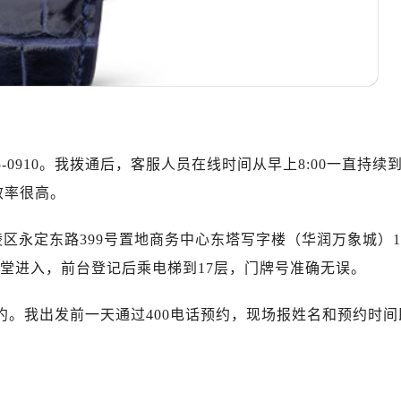
表服务中心（品牌授权店）1层整层（需提前预约）
表服务中心（品牌授权店）1层整层（需提前预约）
（CCMALL）C座17层17-B（需提前预约）
10层1015室（需提前预约）
心T2座写字楼29层03室（需提前预约）
厦7层G室（需提前预约）
心C座12层1205室（需提前预约）
5-0910。我拨通后，客服人员在线时间从早上8:00一直持续
中心T1写字楼9层907室（需提前预约）
效率很高。
写字楼1座11层1104室（需提前预约）
楼16层1603室（需提前预约）
海陵区永定东路399号置地商务中心东塔写字楼（华润万象城）1
中心办公楼C座22层08室（需提前预约）
大堂进入，前台登记后乘电梯到17层，门牌号准确无误。
大厦38层09室（需提前预约）
楼1224室（需提前预约）
约。我出发前一天通过400电话预约，现场报姓名和预约时间
大厦B座12楼03室（需提前预约）
心写字楼A座7楼709室（需提前预约）
2层04室（需提前预约）