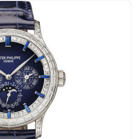
广场写字楼4号楼22层2209室（需提前预约）
际中心写字楼8层805室（需提前预约）
易中心写字楼A座13层1304室（需提前预约）
绿地双子塔（中央广场）A1座办公楼14层07室（需提前预约）
心写字楼（万象城）15层1508室（需提前预约）
际中心写字楼A塔7层704室（需提前预约）
世界贸易中心大厦南塔写字楼15层07室（需提前预约）
厦写字楼17层1701室（需提前预约）
厦写字楼1座30层05室（需提前预约）
字楼B座11层1104室（需提前预约）
写字楼15层03室（需提前预约）
心写字楼24层2406B室（需提前预约）
代广场写字楼9层902室（需提前预约）
号世茂环球金融中心写字楼（芙蓉广场）10层13室（需提前预约
楼29层2905室（需提前预约）
表服务中心（品牌授权店）3层整层（需提前预约）