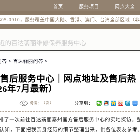
务热线：400-805-0910
首页
服务项目
网点大全
805-0910，服务覆盖中国大陆、香港、澳门、台湾全部区域（非大
新网点地址：
字楼W3座6层602室（需提前预约）
国际中心写字楼D座11层1102室（需提前预约）
融中心写字楼26层2603室（需提前预约）
2座37层3705室（需提前预约）
问答
>
百达翡丽问答
>
际广场写字楼8层806室（需提前预约）
南京中心写字楼22层C1-1室（需提前预约）
方售后服务中心｜网点地址及售后热
中心写字楼5号楼10层1008室（需提前预约）
26年7月最新）
FC国际金融中心写字楼35层3508室（需提前预约）
楼1号楼18层1803室（需提前预约）
阅读：（
次）
分享到：
字楼1号楼16层1604室（需提前预约）
务中心东塔写字楼（华润万象城）17层1706室（需提前预约）
排了一次前往百达翡丽泰州官方售后服务中心的实地探访。
场办公楼20层2009室（需提前预约）
认知，下面把我亲身经历的细节整理出来，供各位表友参考
写字楼A座5层503-5室（需提前预约）