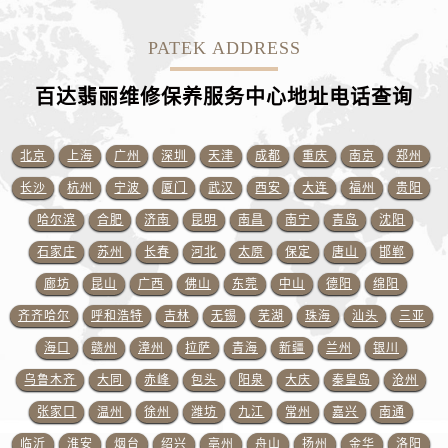
新疆维吾尔自治区库车市库车市文化东路百达翡丽售后服务中心（需提前预约）
新疆维吾尔自治区库尔勒市库尔勒市人民东路百达翡丽售后服务中心（需提前预约）
PATEK ADDRESS
新疆维吾尔自治区奎屯市团结西街百达翡丽售后服务中心（需提前预约）
新疆维吾尔自治区昆玉市昆泉街百达翡丽售后服务中心（需提前预约）
百达翡丽维修保养服务中心地址电话查询
新疆维吾尔自治区沙湾市三道河子镇世纪大道南路百达翡丽售后服务中心（需提前预约）
新疆维吾尔自治区石河子市北二路百达翡丽售后服务中心（需提前预约）
北京
上海
广州
深圳
天津
成都
重庆
南京
郑州
新疆维吾尔自治区双河市光明路百达翡丽售后服务中心（需提前预约）
长沙
杭州
宁波
厦门
武汉
西安
大连
福州
贵阳
新疆维吾尔自治区塔城市塔城地区闻琴路百达翡丽售后服务中心（需提前预约）
哈尔滨
合肥
济南
昆明
南昌
南宁
青岛
沈阳
新疆维吾尔自治区铁门关市兴疆路百达翡丽售后服务中心（需提前预约）
石家庄
苏州
长春
河北
太原
保定
唐山
邯郸
新疆维吾尔自治区图木舒克市图木舒克市中兴街百达翡丽售后服务中心（需提前预约）
廊坊
昆山
广西
佛山
东莞
中山
德阳
绵阳
新疆维吾尔自治区吐鲁番市高昌区文化中路文化中路百达翡丽售后服务中心（需提前预约）
新疆维吾尔自治区乌苏市乌鲁木齐北路百达翡丽售后服务中心（需提前预约）
齐齐哈尔
呼和浩特
吉林
无锡
芜湖
珠海
汕头
三亚
新疆维吾尔自治区五家渠市长征西街百达翡丽售后服务中心（需提前预约）
海口
赣州
漳州
拉萨
青海
新疆
兰州
银川
新疆维吾尔自治区新星市东风路百达翡丽售后服务中心（需提前预约）
乌鲁木齐
大同
赤峰
包头
阳泉
大庆
秦皇岛
沧州
新疆维吾尔自治区伊宁市解放西路百达翡丽售后服务中心（需提前预约）
张家口
温州
徐州
潍坊
九江
常州
嘉兴
南通
贵州省安顺市西秀区中华南路百达翡丽售后服务中心（需提前预约）
临沂
淮安
烟台
绍兴
亳州
舟山
扬州
金华
洛阳