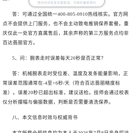
广东省汕头市龙湖区长平路百达翡丽售后服务中心（需提前预约）
预约时间有变无需取消，可随时重新预约
广东省汕尾市城区香洲街道园林社区翠园街百达翡丽售后服务中心（需提前预约）
答：可通过全国统一400-805-0910热线核实。官方网
广东省韶关市武江区芙蓉新区与老城中心交汇处百达翡丽售后服务中心（需提前预约）
点不会提供上门服务，也不会主动致电推销保养套餐。重
广东省深圳市罗湖区深南东路5001号华润大厦17层1701室百达翡丽售后服务中心（需提前预约）
庆仅此一处官方直属售后，其余声称的第三方服务点均非
广东省阳江市江城区东风一路百达翡丽售后服务中心（需提前预约）
百达翡丽官方。
广东省云浮市云城区金山路百达翡丽售后服务中心（需提前预约）
广东省湛江市赤坎区观海北路百达翡丽售后服务中心（需提前预约）
5、问：腕表走时误差每天20秒是否正常？
广东省肇庆市端州区信安大道与砚都大道交汇处百达翡丽售后服务中心（需提前预约）
广西壮族自治区百色市右江区中山二路百达翡丽售后服务中心（需提前预约）
答：机械腕表走时受位差、温度及发条能量影响，正
广西壮族自治区北海市海城区北京路百达翡丽售后服务中心（需提前预约）
常误差范围通常在-4至+6秒/天（符合百达翡丽精度标
广西壮族自治区崇左市江州区石景林街道友谊大道与丽川路交汇处百达翡丽售后服务中心（需提前预约）
准）。误差20秒已超出标准，建议送检。技师会通过校表
广西壮族自治区防城港市港口区金花茶大道百达翡丽售后服务中心（需提前预约）
仪分析摆幅与偏振数据，判断是否需要清洗保养。
广西壮族自治区贵港市港北区港城街道布山大道与仙衣路交叉口百达翡丽售后服务中心（需提前预约）
广西壮族自治区桂林市秀峰区红岭路百达翡丽售后服务中心（需提前预约）
八、本文信息时效与权威背书
广西壮族自治区河池市金城江区金城江街道朝阳路百达翡丽售后服务中心（需提前预约）
广西壮族自治区贺州市八步区城东街道灵峰南路百达翡丽售后服务中心（需提前预约）
本文所载全部信息均为本人于2026年7月8日亲身探访