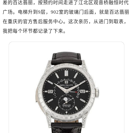
差的百达翡丽，按预约时间走进了江北区观音桥融恒时代
成都市锦江区人民东路6号SAC东原中心写字楼24层2406B室（需提前预约）
重庆市江北区观音桥步行街2号融恒时代广场写字楼9层902室（需提前预约）
广场。电梯升到9层，902室的玻璃门后面，就是百达翡丽
长沙市芙蓉区定王台街道建湘路393号世茂环球金融中心写字楼（芙蓉广场）10层13室（需提前预约）
在重庆的官方售后服务中心。这次亲历，从进门到取表，
郑州市二七区铭功路10号华润大厦写字楼29层2905室（需提前预约）
我把每个环节都记录了下来。
太原市迎泽区解放路15号亨得利名表服务中心（品牌授权店）3层整层（需提前预约）
沈阳市沈河区中街路137号亨得利名表服务中心（品牌授权店）1层整层（需提前预约）
沈阳市沈河区中街路83号亨得利名表服务中心（品牌授权店）1层整层（需提前预约）
乌鲁木齐市天山区红山路26号时代广场（CCMALL）C座17层17-B（需提前预约）
温州市鹿城区锦绣路1067号置信广场10层1015室（需提前预约）
哈尔滨市道里区友谊西路600号富力中心T2座写字楼29层03室（需提前预约）
大连市中山区人民路15号国际金融大厦7层G室（需提前预约）
佛山市禅城区季华五路57号万科金融中心C座12层1205室（需提前预约）
东莞市东城街道鸿福东路1号民盈国贸中心T1写字楼9层907室（需提前预约）
无锡市梁溪区人民中路139号恒隆广场写字楼1座11层1104室（需提前预约）
南通市崇川区工农路57号圆融广场写字楼16层1603室（需提前预约）
苏州市苏州工业园区星港街199号苏州中心办公楼C座22层08室（需提前预约）