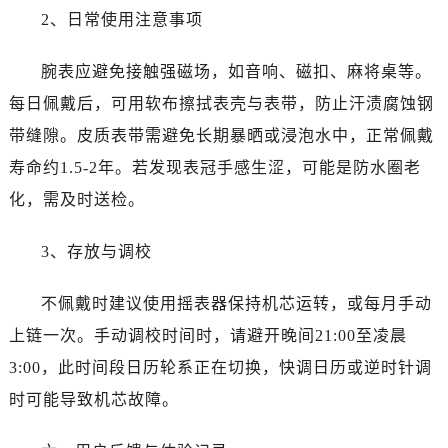
福建省漳州市龙文区步港路百达翡丽售后服务中心（需提前预约）
2、日常使用注意事项
江苏省常州市新北区龙锦路1590号现代传媒中心5号楼10层1008室百达翡丽售后服务中心（需提前预约）
江苏省淮安市清江浦区淮海北路百达翡丽售后服务中心（需提前预约）
腕表应避免接触强磁场，如音响、磁扣、麻将桌等。
江苏省连云港市海州区通灌北路百达翡丽售后服务中心（需提前预约）
每日佩戴后，可用软布擦拭表壳与表带，防止汗渍腐蚀钢
江苏省南京市秦淮区中山南路1号南京中心22层22-C1-C3室百达翡丽售后服务中心（需提前预约）
带缝隙。皮质表带需避免长期暴晒或浸泡水中，正常佩戴
江苏省宿迁市宿城区西湖路百达翡丽售后服务中心（需提前预约）
寿命约1.5-2年。若发现表冠手感生涩，可能是防水圈老
江苏省泰州市海陵区永定东路399号置地商务中心东塔（华润万象城）17层1706室百达翡丽售后服务中心（需提前预约）
化，需及时送检。
江苏省徐州市鼓楼区淮海东路29号苏宁广场IFC国际金融中心35层3508室百达翡丽售后服务中心（需提前预约）
江苏省盐城市盐都区世纪大道5号盐城金融城写字楼1号楼16层1604室百达翡丽售后服务中心（需提前预约）
3、存放与调校
江苏省扬州市邗江区国展路29号星耀天地写字楼1号楼18层1803室百达翡丽售后服务中心（需提前预约）
江苏省镇江市京口区中山东路百达翡丽售后服务中心（需提前预约）
不佩戴时建议使用摇表器保持机芯运转，或每月手动
江西省抚州市临川区赣东大道百达翡丽售后服务中心（需提前预约）
上链一次。手动调校时间时，请避开晚间21:00至凌晨
江西省赣州市章贡区文清路百达翡丽售后服务中心（需提前预约）
3:00，此时间段日历轮系正在切换，快调日历或逆时针调
江西省吉安市吉州区井冈山大道百达翡丽售后服务中心（需提前预约）
时可能导致机芯故障。
江西省景德镇市珠山区珠山中路百达翡丽售后服务中心（需提前预约）
江西省九江市浔阳区浔阳路百达翡丽售后服务中心（需提前预约）