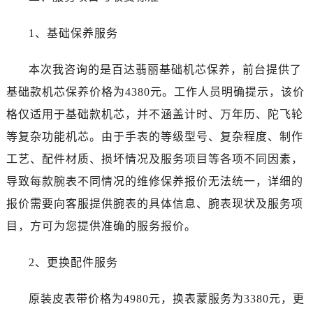
黑龙江省大庆市萨尔图区会战大街百达翡丽售后服务中心（需提前预约）
黑龙江省鹤岗市向阳区红军路百达翡丽售后服务中心（需提前预约）
1、基础保养服务
黑龙江省黑河市爱辉区中央街百达翡丽售后服务中心（需提前预约）
黑龙江省鸡西市鸡冠区红军路百达翡丽售后服务中心（需提前预约）
本次我咨询的是百达翡丽基础机芯保养，前台提供了
黑龙江省佳木斯市向阳区长安路百达翡丽售后服务中心（需提前预约）
基础款机芯保养价格为4380元。工作人员明确提示，该价
黑龙江省牡丹江市东安区太平路百达翡丽售后服务中心（需提前预约）
格仅适用于基础款机芯，并不涵盖计时、万年历、陀飞轮
黑龙江省七台河市桃山区大同街百达翡丽售后服务中心（需提前预约）
等复杂功能机芯。由于手表的等级型号、复杂程度、制作
黑龙江省齐齐哈尔市龙沙区龙华路百达翡丽售后服务中心（需提前预约）
工艺、配件材质、损坏情况及服务项目等各项不同因素，
黑龙江省双鸭山市尖山区新兴大街百达翡丽售后服务中心（需提前预约）
导致每款腕表不同情况的维修保养报价无法统一，详细的
黑龙江省绥化市北林区新华街与康庄路交叉口百达翡丽售后服务中心（需提前预约）
黑龙江省伊春市伊美区通河路百达翡丽售后服务中心（需提前预约）
报价需要向客服提供腕表的具体信息、腕表现状及服务项
吉林省白城市洮北区明仁南街百达翡丽售后服务中心（需提前预约）
目，方可为您提供准确的服务报价。
吉林省白山市浑江区浑江大街百达翡丽售后服务中心（需提前预约）
吉林省吉林市船营区河南街百达翡丽售后服务中心（需提前预约）
2、更换配件服务
吉林省辽源市龙山区人民大街百达翡丽售后服务中心（需提前预约）
原装皮表带价格为4980元，换表蒙服务为3380元，更
吉林省梅河口市新华街道梅河大街百达翡丽售后服务中心（需提前预约）