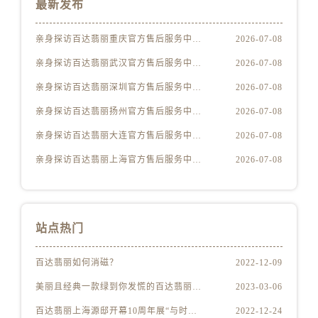
最新发布
青海省海东市乐都区滨河路百达翡丽售后服务中心（需提前预约）
青海省海南藏族自治州共和县青海湖大街百达翡丽售后服务中心（需提前预约）
亲身探访百达翡丽重庆官方售后服务中心｜服务热线与门店详细地址（2026年7月最新）
2026-07-08
青海省海西蒙古族藏族自治州德令哈市柴达木路百达翡丽售后服务中心（需提前预约）
亲身探访百达翡丽武汉官方售后服务中心｜最新电话及地址（2026年7月最新）
2026-07-08
青海省黄南藏族自治州同仁市德合隆路百达翡丽售后服务中心（需提前预约）
青海省西宁市城西区海湖新区西关大道百达翡丽售后服务中心（需提前预约）
亲身探访百达翡丽深圳官方售后服务中心｜全新地址及服务热线（2026年7月最新）
2026-07-08
青海省玉树藏族自治州结古镇胜利路百达翡丽售后服务中心（需提前预约）
亲身探访百达翡丽扬州官方售后服务中心｜网点地址与服务热线（2026年7月最新）
2026-07-08
陕西省安康市汉滨区金州路百达翡丽售后服务中心（需提前预约）
亲身探访百达翡丽大连官方售后服务中心｜全新服务热线及门店地址（2026年7月最新）
2026-07-08
陕西省宝鸡市渭滨区经二路百达翡丽售后服务中心（需提前预约）
亲身探访百达翡丽上海官方售后服务中心｜服务电话与网点地址（2026年7月最新）
2026-07-08
陕西省汉中市汉台区北大街百达翡丽售后服务中心（需提前预约）
陕西省商洛市商州区州城街百达翡丽售后服务中心（需提前预约）
陕西省铜川市王益区红旗街百达翡丽售后服务中心（需提前预约）
陕西省渭南市临渭区东风大街百达翡丽售后服务中心（需提前预约）
站点热门
陕西省咸阳市秦都区沣西新城统一西路与白马河路交汇处百达翡丽售后服务中心（需提前预约）
百达翡丽如何消磁？
2022-12-09
陕西省延安市宝塔区中心街百达翡丽售后服务中心（需提前预约）
陕西省榆林市榆阳区长兴路百达翡丽售后服务中心（需提前预约）
美丽且经典一款绿到你发慌的百达翡丽腕表
2023-03-06
新疆维吾尔自治区阿克苏市东大街百达翡丽售后服务中心（需提前预约）
百达翡丽上海源邸开幕10周年展“与时间同源”
2022-12-24