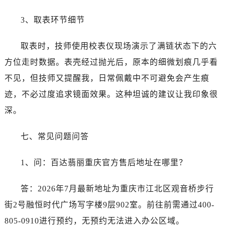
山东省枣庄市滕州市北辛路与善国路交叉口百达翡丽售后服务中心（需提前预约）
山东省淄博市张店区金晶大道百达翡丽售后服务中心（需提前预约）
3、取表环节细节
上海市黄浦区南京东路299号宏伊国际广场写字楼8层806室百达翡丽售后服务中心（需提前预约）
取表时，技师使用校表仪现场演示了满链状态下的六
上海市徐汇区虹桥路3号港汇中心2座37层3705室百达翡丽售后服务中心（需提前预约）
浙江省杭州市上城区钱江路1366号华润大厦A座5层503-5室百达翡丽售后服务中心（需提前预约）
方位走时数据。表壳经过抛光后，原本的细微划痕几乎看
浙江省湖州市吴兴区劳动路百达翡丽售后服务中心（需提前预约）
不见，但技师又提醒我，日常佩戴中不可避免会产生痕
浙江省嘉兴市南湖区广益路705号嘉兴世界贸易中心A座13层1304室百达翡丽售后服务中心（需提前预约）
迹，不必过度追求镜面效果。这种坦诚的建议让我印象很
浙江省金华市金东区东市南街777号金华万达广场4号楼22楼2209室百达翡丽售后服务中心（需提前预约）
深。
浙江省丽水市莲都区解放街百达翡丽售后服务中心（需提前预约）
浙江省宁波市江北区大闸南路500号来福士广场办公楼20层2009室百达翡丽售后服务中心（需提前预约）
七、常见问题问答
浙江省衢州市柯城区上街百达翡丽售后服务中心（需提前预约）
浙江省绍兴市越城区胜利东路379号世茂天际中心写字楼8层805室百达翡丽售后服务中心（需提前预约）
1、问：百达翡丽重庆官方售后地址在哪里？
浙江省舟山市定海区解放东路百达翡丽售后服务中心（需提前预约）
澳门特别行政区大堂区议事亭前地（新马路）百达翡丽售后服务中心（需提前预约）
答：2026年7月最新地址为重庆市江北区观音桥步行
澳门特别行政区风顺堂区南湾大马路百达翡丽售后服务中心（需提前预约）
街2号融恒时代广场写字楼9层902室。前往前需通过400-
澳门特别行政区花地玛堂区关闸广场百达翡丽售后服务中心（需提前预约）
805-0910进行预约，无预约无法进入办公区域。