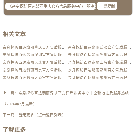
湖南省衡阳市雁峰区解放路百达翡丽售后服务中心（需提前预约）
一键复制
湖南省怀化市鹤城区迎丰中路百达翡丽售后服务中心（需提前预约）
湖南省娄底市娄星区长青街百达翡丽售后服务中心（需提前预约）
湖南省邵阳市双清区东风路百达翡丽售后服务中心（需提前预约）
相关文章
湖南省湘潭市雨湖区莲城大道百达翡丽售后服务中心（需提前预约）
湖南省益阳市赫山区桃花仑路百达翡丽售后服务中心（需提前预约）
亲身探访百达翡丽重庆官方售后服务中心｜服务热线与门店详细地址（2026年7月最新）
亲身探访百达翡丽武汉官方售后服务中心｜最新电话及地址（2026年7月最新）
湖南省永州市冷水滩区永州大道与中兴路交叉口百达翡丽售后服务中心（需提前预约）
亲身探访百达翡丽深圳官方售后服务中心｜全新地址及服务热线（2026年7月最新）
亲身探访百达翡丽扬州官方售后服务中心｜网点地址与服务热线（2026年7月最新）
湖南省岳阳市岳阳楼区东茅岭路百达翡丽售后服务中心（需提前预约）
亲身探访百达翡丽大连官方售后服务中心｜全新服务热线及门店地址（2026年7月最新）
亲身探访百达翡丽上海官方售后服务中心｜服务电话与网点地址（2026年7月最新）
亲身探访百达翡丽南京官方售后服务中心｜官方电话和维修地址（2026年7月最新）
亲身探访百达翡丽泉州官方售后服务中心｜网点地址及售后热线（2026年7月最新）
湖南省张家界市永定区解放路百达翡丽售后服务中心（需提前预约）
亲身探访百达翡丽太原官方售后服务中心｜官方电话及服务网点地址（2026年7月最新）
亲身探访百达翡丽常州官方售后服务中心｜网点地址及热线（2026年7月最新）
湖南省长沙市芙蓉区建湘路393号世茂环球金融中心写字楼10层1013室百达翡丽售后服务中心（需提前预约）
湖南省株洲市芦淞区建设南路百达翡丽售后服务中心（需提前预约）
上一篇：
亲身探访百达翡丽深圳官方售后服务中心｜全新地址及服务热线
甘肃省白银市白银区北京路百达翡丽售后服务中心（需提前预约）
（2026年7月最新）
甘肃省定西市安定区解放路百达翡丽售后服务中心（需提前预约）
甘肃省敦煌市沙州镇阳关中路百达翡丽售后服务中心（需提前预约）
下一篇：
暂无更多（点击返回列表）
甘肃省合作市人民街百达翡丽售后服务中心（需提前预约）
了解更多
甘肃省嘉峪关市雄关区新华中路百达翡丽售后服务中心（需提前预约）