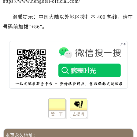
https://www.hengdeli-official.com/
河南省郑州市二七区民主路10号华润大厦29层2905室百达翡丽售后服务中心（需提前预约）
河南省周口市川汇区七一路百达翡丽售后服务中心（需提前预约）
温馨提示：中国大陆以外地区拨打本 400 热线，请在
河南省驻马店市驿城区乐山大道与置地大道交叉口百达翡丽售后服务中心（需提前预约）
号码前加拨“+86”。
湖北省鄂州市鄂城区文星大道百达翡丽售后服务中心（需提前预约）
湖北省黄冈市黄州区赤壁大道百达翡丽售后服务中心（需提前预约）
湖北省黄石市黄石港区武汉路百达翡丽售后服务中心（需提前预约）
湖北省荆门市东宝中天街步行街百达翡丽售后服务中心（需提前预约）
湖北省荆州市荆州区荆中路百达翡丽售后服务中心（需提前预约）
湖北省十堰市茅箭区人民北路百达翡丽售后服务中心（需提前预约）
湖北省随州市曾都区青年路百达翡丽售后服务中心（需提前预约）
湖北省咸宁市咸安区长安大道百达翡丽售后服务中心（需提前预约）
湖北省襄阳市樊城区长虹路与人民路交叉口百达翡丽售后服务中心（需提前预约）
湖北省孝感市孝南区复兴大道百达翡丽售后服务中心（需提前预约）
湖北省宜昌市西陵区夷陵大道与港窑路百达翡丽售后服务中心（需提前预约）
赞一下
去提问
湖南省常德市武陵区人民路百达翡丽售后服务中心（需提前预约）
湖南省郴州市北湖区国庆北路百达翡丽售后服务中心（需提前预约）
本页永久地址：