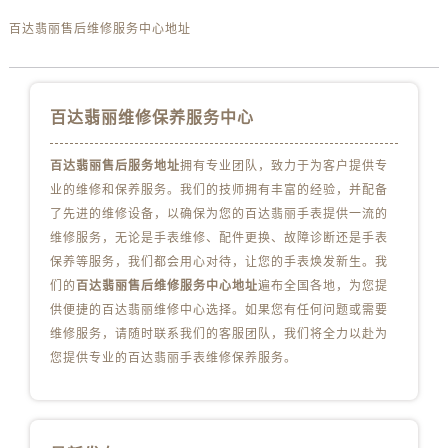
甘肃省金昌市金川区北京路百达翡丽售后服务中心（需提前预约）
百达翡丽售后维修服务中心地址
甘肃省酒泉市肃州区西大街百达翡丽售后服务中心（需提前预约）
甘肃省临夏市城南街道团结路百达翡丽售后服务中心（需提前预约）
甘肃省陇南市武都区人民路百达翡丽售后服务中心（需提前预约）
百达翡丽维修保养服务中心
甘肃省平凉市崆峒区西大街百达翡丽售后服务中心（需提前预约）
甘肃省庆阳市西峰区南大街百达翡丽售后服务中心（需提前预约）
百达翡丽售后服务地址
拥有专业团队，致力于为客户提供专
甘肃省天水市秦州区民主路百达翡丽售后服务中心（需提前预约）
业的维修和保养服务。我们的技师拥有丰富的经验，并配备
甘肃省武威市凉州区迎宾路百达翡丽售后服务中心（需提前预约）
了先进的维修设备，以确保为您的百达翡丽手表提供一流的
甘肃省张掖市甘州区民乐北路百达翡丽售后服务中心（需提前预约）
维修服务，无论是手表维修、配件更换、故障诊断还是手表
宁夏回族自治区固原市原州区文化街百达翡丽售后服务中心（需提前预约）
保养等服务，我们都会用心对待，让您的手表焕发新生。我
们的
百达翡丽售后维修服务中心地址
遍布全国各地，为您提
宁夏回族自治区石嘴山市大武口区贺兰山路百达翡丽售后服务中心（需提前预约）
供便捷的百达翡丽维修中心选择。如果您有任何问题或需要
宁夏回族自治区吴忠市利通区开元大道百达翡丽售后服务中心（需提前预约）
维修服务，请随时联系我们的客服团队，我们将全力以赴为
宁夏回族自治区银川市兴庆区新华东路97号新百中心C馆一层C1-18号商铺百达翡丽售后服务中心（需提前预约）
您提供专业的百达翡丽手表维修保养服务。
宁夏回族自治区中卫市沙坡头区鼓楼东街百达翡丽售后服务中心（需提前预约）
青海省果洛藏族自治州玛沁县团结路百达翡丽售后服务中心（需提前预约）
青海省海北藏族自治州海晏县将军路百达翡丽售后服务中心（需提前预约）