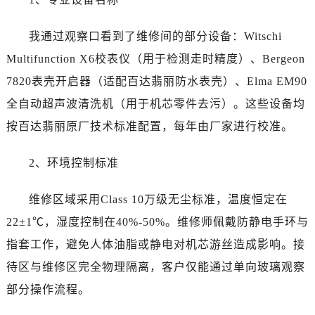
山西省大同市平城区迎宾街百达翡丽售后服务中心（需提前预约）
山西省晋城市城区黄华街百达翡丽售后服务中心（需提前预约）
我通过观察口看到了维修间的部分设备：Witschi
山西省晋中市榆次区顺城街百达翡丽售后服务中心（需提前预约）
Multifunction X6校表仪（用于检测走时精度）、Bergeon
山西省临汾市尧都区解放路百达翡丽售后服务中心（需提前预约）
7820表壳开启器（适配百达翡丽防水表壳）、Elma EM90
山西省吕梁市离石区永宁中路与建设街交叉口百达翡丽售后服务中心（需提前预约）
全自动超声波清洗机（用于机芯零件去污）。这些设备均
山西省朔州市朔城区怡西路与鄯阳西街交汇处百达翡丽售后服务中心（需提前预约）
山西省忻州市忻府区和平东街与七一南路交叉口百达翡丽售后服务中心（需提前预约）
按百达翡丽原厂技术标准配置，每年由厂家进行校准。
山西省阳泉市郊区平阳东街与新城大道交叉口百达翡丽售后服务中心（需提前预约）
2、环境控制标准
山西省运城市盐湖区河东街百达翡丽售后服务中心（需提前预约）
山西省长治市潞州区英雄中路百达翡丽售后服务中心（需提前预约）
维修区域采用Class 10万级无尘标准，温度恒定在
山西省太原市迎泽区迎泽街道解放路15号亨得利名表维修授权店3楼百达翡丽售后服务中心（需提前预约）
22±1℃，湿度控制在40%-50%。维修师佩戴防静电手环与
天津市和平区赤峰道136号天津国际金融中心26层2603室百达翡丽售后服务中心（需提前预约）
安徽省安庆市迎江区人民路百达翡丽售后服务中心（需提前预约）
指套工作，避免人体油脂或静电对机芯游丝造成影响。接
安徽省蚌埠市蚌山区淮河路百达翡丽售后服务中心（需提前预约）
待区与维修区完全物理隔离，客户仅能通过单向玻璃观察
安徽省亳州市谯城区魏武大道百达翡丽售后服务中心（需提前预约）
部分操作流程。
安徽省池州市贵池区长江路百达翡丽售后服务中心（需提前预约）