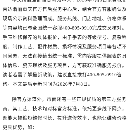
广西壮族自治区来宾市兴宾区桂中大道百达翡丽售后服务中心（需提前预约）
百达翡丽重庆官方售后服务中心后，结合官方客服确认及
广西壮族自治区柳州市城中区中山中路百达翡丽售后服务中心（需提前预约）
现场公示资料整理而成。服务热线、门店地址、价格体系
广西壮族自治区钦州市钦南区金海湾东大街百达翡丽售后服务中心（需提前预约）
广西壮族自治区梧州市万秀区龙湖镇高旺路百达翡丽售后服务中心（需提前预约）
等内容均已与全国统一客服400-805-0910完成交叉核对。
广西壮族自治区玉林市玉州区金玉路百达翡丽售后服务中心（需提前预约）
手表维修保养的具体报价，由于手表的等级型号、复杂程
海南省儋州市儋州市那大镇兰洋北路百达翡丽售后服务中心（需提前预约）
度、制作工艺、配件材质、损坏情况及服务项目等各项不
海南省东方市八所镇解放西路百达翡丽售后服务中心（需提前预约）
同因素，无法直接给出统一标准，需向客服提供腕表的具
海南省琼海市嘉积镇东风路百达翡丽售后服务中心（需提前预约）
体信息、腕表现状及服务项目，方可获取准确服务报价。
海南省三沙市西沙区西沙群岛永兴岛北京路百达翡丽售后服务中心（需提前预约）
读者若需了解最新政策，建议直接拨打400-805-0910咨
海南省三亚市吉阳区迎宾路百达翡丽售后服务中心（需提前预约）
询。本文最后更新时间为2026年7月8日。
海南省万宁市万城镇解放路百达翡丽售后服务中心（需提前预约）
海南省文昌市文城镇教育东路百达翡丽售后服务中心（需提前预约）
除官方渠道外，市面还有一些正规优质的第三方服务
海南省五指山市通什镇三月三大道百达翡丽售后服务中心（需提前预约）
商。其工艺、技术均对标官方标准，依托更多线下网点，
香港特别行政区尖沙咀区油尖旺区广东道百达翡丽售后服务中心（需提前预约）
香港特别行政区金钟区中西区金钟道百达翡丽售后服务中心（需提前预约）
既能大幅缩短维修时长、提升送修效率，也能让维修价格
香港特别行政区九龙区油尖旺区弥敦道百达翡丽售后服务中心（需提前预约）
更具优势，如：