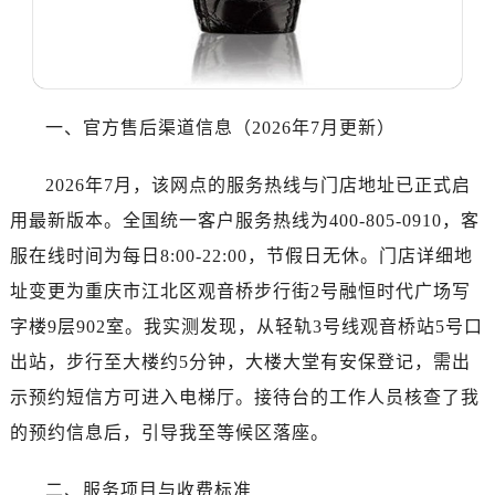
武汉市江汉区解放大道686号世界贸易大厦38层09室（需提前预约）
南宁市青秀区金湖路59号地王大厦12楼1224室（需提前预约）
合肥市蜀山区潜山路111号万象城华润大厦B座12楼03室（需提前预约）
泉州市丰泽区宝洲路729号浦西万达中心写字楼A座7楼709室（需提前预约）
一、官方售后渠道信息（2026年7月更新）
青岛市南区山东路6号华润大厦B座22层04室（需提前预约）
烟台市芝罘区胜利路139号万达金融中心A座907室（需提前预约）
2026年7月，该网点的服务热线与门店地址已正式启
长春市朝阳区西安大路727号中银大厦A座(旺进大厦)18层09室（需提前预约）
用最新版本。全国统一客户服务热线为400-805-0910，客
贵阳市南明区都司高架桥路33号亨特国际金融中心14楼14D（需提前预约）
服在线时间为每日8:00-22:00，节假日无休。门店详细地
昆明市盘龙区北京路928号同德昆明广场写字楼10层06室（需提前预约）
石家庄市长安区中山东路39号勒泰中心写字楼B座13层07室（需提前预约）
址变更为重庆市江北区观音桥步行街2号融恒时代广场写
西安市碑林区南关正街88号华侨城长安国际中心E座6楼10室（需提前预约）
字楼9层902室。我实测发现，从轻轨3号线观音桥站5号口
海口市龙华区金贸东路5号海口华润大厦B座17层1707室（需提前预约）
出站，步行至大楼约5分钟，大楼大堂有安保登记，需出
唐山市路南区新华东道100号万达广场写字楼A座10层1002室（需提前预约）
示预约短信方可进入电梯厅。接待台的工作人员核查了我
台州市椒江区东海大道1800号腾达中心东1幢20楼2002室（需提前预约）
的预约信息后，引导我至等候区落座。
内蒙古自治区呼和浩特市玉泉区大学西街70号华润万象城写字楼（鄂尔多斯大厦）23层2326室（需提前预约）
甘肃省兰州市七里河区西津西路16号兰州中心写字楼21层2102室（需提前预约）
二、服务项目与收费标准