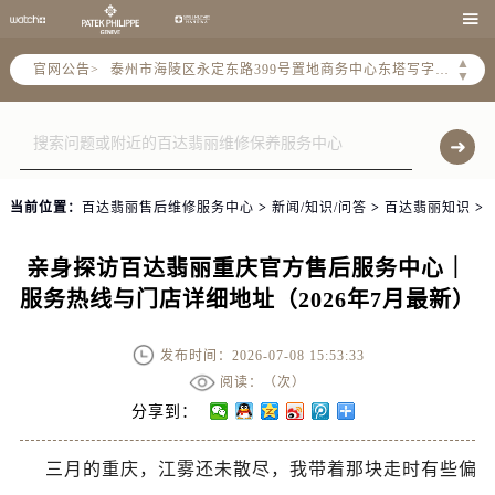
扬州市邗江区国展路29号星耀天地写字楼1号楼18层1803室（需提前预约）

盐城市盐都区世纪大道5号盐城金融城写字楼1号楼16层1604室（需提前预约）
▲
官网公告>
泰州市海陵区永定东路399号置地商务中心东塔写字楼（华润万象城）17层1706室（需提前预约）
▼
宁波市江北区大闸南路500号来福士广场办公楼20层2009室（需提前预约）
杭州市上城区钱江路1366号华润大厦写字楼A座5层503-5室（需提前预约）
金华市金东区东市南街777号金华万达广场写字楼4号楼22层2209室（需提前预约）
绍兴市越城区胜利东路379号世茂天际中心写字楼8层805室（需提前预约）
当前位置：
百达翡丽售后维修服务中心
>
新闻/知识/问答
>
百达翡丽知识
>
嘉兴市南湖区广益路705号嘉兴世界贸易中心写字楼A座13层1304室（需提前预约）
南昌市红谷滩新区红谷中大道998号绿地双子塔（中央广场）A1座办公楼14层07室（需提前预约）
亲身探访百达翡丽重庆官方售后服务中心｜
济南市历下区经十路11111号华润中心写字楼（万象城）15层1508室（需提前预约）
服务热线与门店详细地址（2026年7月最新）
广州市天河区天河路230号万菱汇国际中心写字楼A塔7层704室（需提前预约）
广州市越秀区环市东路371-375号世界贸易中心大厦南塔写字楼15层07室（需提前预约）
发布时间：2026-07-08 15:53:33
深圳市罗湖区深南东路5001号华润大厦写字楼17层1701室（需提前预约）
阅读：（
次）
惠州市惠城区江北文昌一路7号华贸大厦写字楼1座30层05室（需提前预约）
分享到：
厦门市思明区湖滨东路95号华润大厦写字楼B座11层1104室（需提前预约）
三月的重庆，江雾还未散尽，我带着那块走时有些偏
福州市鼓楼区五四路128-1号恒力城写字楼15层03室（需提前预约）