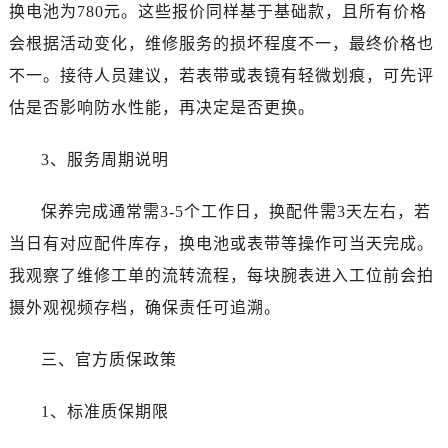
吉林省四平市铁东区紫气大路与南九经街交汇处百达翡丽售后服务中心（需提前预约）
换电池为780元。这些报价同样基于基础款，且所有价格
吉林省松原市宁江区五环大街百达翡丽售后服务中心（需提前预约）
会根据活动变化，维修服务的损坏程度不一，最终价格也
吉林省通化市东昌区环通乡江南大街百达翡丽售后服务中心（需提前预约）
不一。接待人员建议，若表带或表镜有轻微划痕，可先评
吉林省延边市延吉市解放路百达翡丽售后服务中心（需提前预约）
估是否影响防水性能，再决定是否更换。
辽宁省鞍山市铁东区站前街百达翡丽售后服务中心（需提前预约）
辽宁省本溪市平山区胜利路百达翡丽售后服务中心（需提前预约）
3、服务周期说明
辽宁省朝阳市双塔区新华路百达翡丽售后服务中心（需提前预约）
辽宁省丹东市振兴区七经街百达翡丽售后服务中心（需提前预约）
保养完成通常需3-5个工作日，换配件需3天左右，若
辽宁省抚顺市新抚区东一路百达翡丽售后服务中心（需提前预约）
当日有对应配件库存，换电池或表带等操作可当天完成。
辽宁省阜新市海州区解放大街百达翡丽售后服务中心（需提前预约）
我观察了维修工单的流转流程，每块腕表进入工位前会拍
辽宁省葫芦岛市连山区中央路百达翡丽售后服务中心（需提前预约）
摄外观视频存档，确保责任可追溯。
辽宁省锦州市古塔区中央大街百达翡丽售后服务中心（需提前预约）
辽宁省辽阳市白塔区新运大街百达翡丽售后服务中心（需提前预约）
三、官方质保政策
辽宁省盘锦市兴隆台区石油大街百达翡丽售后服务中心（需提前预约）
辽宁省铁岭市银州区南马路百达翡丽售后服务中心（需提前预约）
1、标准质保期限
辽宁省营口市站前区市府路与渤海大街交叉口百达翡丽售后服务中心（需提前预约）