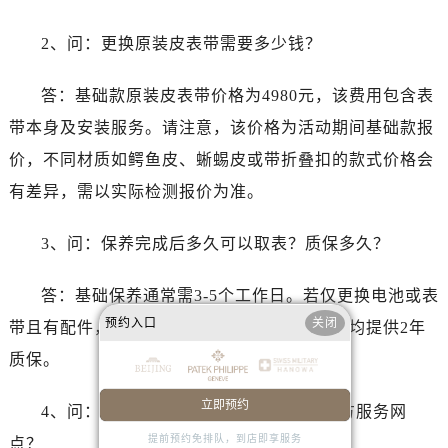
澳门特别行政区花王堂区大三巴商圈百达翡丽售后服务中心（需提前预约）
澳门特别行政区嘉模堂区官也街百达翡丽售后服务中心（需提前预约）
2、问：更换原装皮表带需要多少钱？
澳门省路氹城市金光大道百达翡丽售后服务中心（需提前预约）
澳门特别行政区望德堂区塔石广场百达翡丽售后服务中心（需提前预约）
答：基础款原装皮表带价格为4980元，该费用包含表
福建省福州市鼓楼区五四路128-1号恒力城写字楼15层03室百达翡丽售后服务中心（需提前预约）
带本身及安装服务。请注意，该价格为活动期间基础款报
福建省厦门市思明区湖滨东路95号万象城华润大厦B座11层1104室百达翡丽售后服务中心（需提前预约）
价，不同材质如鳄鱼皮、蜥蜴皮或带折叠扣的款式价格会
广东省潮州市潮安区新风路与潮汕路交汇处百达翡丽售后服务中心（需提前预约）
有差异，需以实际检测报价为准。
广东省广州市天河区天河路230号万菱汇国际中心A塔7层704室百达翡丽售后服务中心（需提前预约）
广东省广州市越秀区环市东路371-375号世界贸易中心大厦南塔15层1507室百达翡丽售后服务中心（需提前预约）
3、问：保养完成后多久可以取表？质保多久？
广东省河源市源城区越王大道百达翡丽售后服务中心（需提前预约）
广东省惠州市惠城区江北文昌一路7号华贸大厦1座30层3005室百达翡丽售后服务中心（需提前预约）
答：基础保养通常需3-5个工作日。若仅更换电池或表
广东省江门市蓬江区广场西路百达翡丽售后服务中心（需提前预约）
预约入口
关闭
带且有配件，可当天完成。所有官方售后服务均提供2年
广东省揭阳市榕城进贤门步行街百达翡丽售后服务中心（需提前预约）
质保。
广东省茂名市电白区水东街道迎宾大道百达翡丽售后服务中心（需提前预约）
广东省梅州市梅江区金燕大道百达翡丽售后服务中心（需提前预约）
立即预约
4、问：如何辨别是否为百达翡丽重庆官方服务网
广东省清远市清城区湖西路百达翡丽售后服务中心（需提前预约）
提前预约免排队，到店即享服务
点？