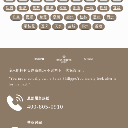
贵州省毕节市七星关区松山路百达翡丽售后服务中心（需提前预约）
岳阳
衡阳
黄石
襄阳
株洲
湘潭
十堰
荆州
宜昌
贵州省六盘水市钟山区钟山大道百达翡丽售后服务中心（需提前预约）
许昌
南阳
常德
泉州
柳州
桂林
惠州
西宁
贵州省黔东南苗族侗族自治州凯里市北京西路百达翡丽售后服务中心（需提前预约）
贵州省黔西南布依族苗族自治州兴义市大道与桔香路交汇处百达翡丽售后服务中心（需提前预约）
攀枝花
遵义
天水
盐城
泰州
香港
贵州省铜仁市碧江区民主路百达翡丽售后服务中心（需提前预约）
贵州省遵义市红花岗区共青大道与嵩山路交叉口百达翡丽售后服务中心（需提前预约）
四川省阿坝州市马尔康市团结街百达翡丽售后服务中心（需提前预约）
四川省巴中市巴州区江北大道百达翡丽售后服务中心（需提前预约）
四川省成都市锦江区人民东路6号SAC东原中心24层2406B室百达翡丽售后服务中心（需提前预约）
没人能拥有百达翡丽,只不过为下一代保管而已
四川省达州市通川区中心广场、老车坝百达翡丽售后服务中心（需提前预约）
"You never actually own a Patek Philippe.You merely look after it
四川省德阳市旌阳区长江西路、南街百达翡丽售后服务中心（需提前预约）
for the next.”
四川省甘孜州市康定市情歌广场、箭炉街百达翡丽售后服务中心（需提前预约）
四川省广安市广安区建安南路百达翡丽售后服务中心（需提前预约）
总部服务热线
400-805-0910
四川省广元市利州区老城南北街、东大街百达翡丽售后服务中心（需提前预约）
四川省乐山市市中区嘉定中路百达翡丽售后服务中心（需提前预约）
四川省凉山州市西昌市大巷口下街百达翡丽售后服务中心（需提前预约）
营业时间