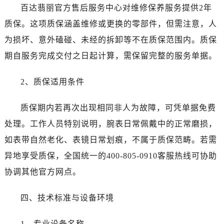
辽宁省沈阳市沈河区中街路137号亨得利名表维修授权店1楼百达翡丽售后服务中心（需提前预约）
百达翡丽官方售后服务中心对维修保养服务提供2年
辽宁省沈阳市沈河区中街路83号亨得利名表维修授权店1楼百达翡丽售后服务中心（需提前预约）
质保。这项质保涵盖维修或更换的零部件，但需注意，人
北京市朝阳区建国门外大街甲6号华熙国际中心D座11层1102室百达翡丽售后服务中心（需提前预约）
为损坏、意外磕碰、未经的拆卸等不在质保范围内。质保
北京市东城区东长安街1号王府井东方广场W3座6层602室百达翡丽售后服务中心（需提前预约）
期自服务完成交付之日起计算，需保留完整的服务单据。
河北省保定市竞秀区朝阳北大街北国先天下百达翡丽售后服务中心（需提前预约）
内蒙古自治区阿拉善盟市左旗土尔扈特大街百达翡丽售后服务中心（需提前预约）
2、质保适用条件
内蒙古自治区巴彦淖尔市临河区新华街百达翡丽售后服务中心（需提前预约）
内蒙古自治区包头市青山区幸福路甲3号王府井百货名表维修百达翡丽售后服务中心（需提前预约）
质保期内若再次出现相同非人为故障，可凭单据免费
内蒙古自治区赤峰市红山区哈达街百达翡丽售后服务中心（需提前预约）
处理。工作人员特别说明，腕表日常佩戴中的正常磨损，
内蒙古自治区鄂尔多斯市东胜区伊金霍洛街百达翡丽售后服务中心（需提前预约）
如表带自然老化、表镜日常划痕，不属于质保范畴。若需
内蒙古自治区呼伦贝尔市海拉尔区中央街百达翡丽售后服务中心（需提前预约）
异地享受质保，全国统一的400-805-0910客服热线可协助
内蒙古自治区通辽市科尔沁区明仁大街百达翡丽售后服务中心（需提前预约）
协调其他官方网点。
内蒙古自治区乌海市海勃湾区人民南路百达翡丽售后服务中心（需提前预约）
内蒙古自治区乌兰察布市集宁区恩和大街百达翡丽售后服务中心（需提前预约）
四、技术标准与设备环境
内蒙古自治区锡林郭勒盟市锡林浩特市光明街与额尔敦路交叉口百达翡丽售后服务中心（需提前预约）
内蒙古自治区兴安盟市乌兰浩特市兴安大街百达翡丽售后服务中心（需提前预约）
1、专业设备名称