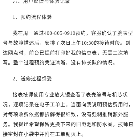
六、用户反馈与体验记录
江西省南昌市红谷滩新区红谷中大道998号绿地双子塔（中央广场）A1座办公楼14层1407室百达翡丽售后服务中心（需提前预约）
江西省萍乡市安源区萍安北大道与康庄路交叉口百达翡丽售后服务中心（需提前预约）
1、预约流程体验
江西省上饶市信州区滨江西路百达翡丽售后服务中心（需提前预约）
江西省新余市渝水区北湖西路百达翡丽售后服务中心（需提前预约）
我在周一通过400-805-0910预约，客服确认了腕表型
江西省宜春市袁州区中山中路百达翡丽售后服务中心（需提前预约）
号与故障描述后，安排了次日上午10:30的接待时段。到
江西省鹰潭市月湖区胜利东路百达翡丽售后服务中心（需提前预约）
达网点时，前台已提前打印好我的信息表，无需二次填
山东省德州市德城区东风中路百达翡丽售后服务中心（需提前预约）
写。整个过程预约凭证清晰，没有排长队的情况。
山东省东营市东营区济南路百达翡丽售后服务中心（需提前预约）
山东省济南市历下区经十路11111号华润中心写字楼（万象城）15层1508室百达翡丽售后服务中心（需提前预约）
2、送修过程感受
山东省济宁市任城区太白楼路百达翡丽售后服务中心（需提前预约）
山东省莱芜市文化南路8号银座商城名表维修一楼名表维修百达翡丽售后服务中心（需提前预约）
接表技师使用专业放大镜查看了表壳编号与机芯状
山东省临沂市兰山区解放路百达翡丽售后服务中心（需提前预约）
况，逐项记录在电子工单上。当面向我说明预估费用时，
山东省日照市东港区烟台路百达翡丽售后服务中心（需提前预约）
对每项收费依据都拆解得很细致，没有强制推销额外服
山东省泰安市泰山区财源街道泰山大街百达翡丽售后服务中心（需提前预约）
山东省威海市环翠区新威海路89号振华商厦一楼名表维修百达翡丽售后服务中心（需提前预约）
务。我提出希望保留更换下来的旧电池和防水圈，技师直
山东省潍坊市奎文区东风东街百达翡丽售后服务中心（需提前预约）
接密封在小袋中并附在工单副页上。