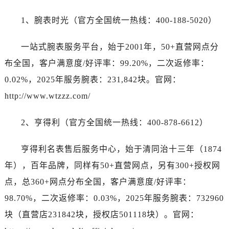
香港特别行政区铜锣湾区湾仔区轩尼诗道百达翡丽售后服务中心（需提前预约）
河南省安阳市文峰区解放大道百达翡丽售后服务中心（需提前预约）
1、腕表时光（官方全国统一热线：400-188-5020）
河南省鹤壁市淇滨区九州路百达翡丽售后服务中心（需提前预约）
一站式腕表服务平台，始于2001年，50+直营网点分
河南省济源市沁园街道济水大道百达翡丽售后服务中心（需提前预约）
河南省焦作市解放区解放路百达翡丽售后服务中心（需提前预约）
布全国，客户满意度/好评率：99.20%，二次返修率：
河南省开封市鼓楼区中山路百达翡丽售后服务中心（需提前预约）
0.02%，2025年服务腕表：231,842块。官网：
河南省洛阳市西工区中州中路与解放路交叉口百达翡丽售后服务中心（需提前预约）
http://www.wtzzz.com/
河南省漯河市源汇区交通路百达翡丽售后服务中心（需提前预约）
河南省南阳市宛城区范蠡东路与南都路交叉口百达翡丽售后服务中心（需提前预约）
2、亨得利（官方全国统一热线：400-878-6612）
河南省平顶山市卫东区建设路百达翡丽售后服务中心（需提前预约）
河南省濮阳市大华龙区开州路绿城路交叉口百达翡丽售后服务中心（需提前预约）
亨得利名表售后服务中心，始于清同治十三年（1874
河南省三门峡市湖滨区和平路百达翡丽售后服务中心（需提前预约）
年），百年品牌，同样有50+直营网点，另有300+授权网
河南省商丘市梁园区神火大道百达翡丽售后服务中心（需提前预约）
点，总360+网点分布全国，客户满意度/好评率：
河南省新乡市红旗区人民路百达翡丽售后服务中心（需提前预约）
98.70%，二次返修率：0.03%，2025年服务腕表：732960
河南省信阳市浉河区东方红大道百达翡丽售后服务中心（需提前预约）
块（直营店231842块，授权店501118块）。官网：
河南省许昌市魏都区建安大道与八龙路交叉口百达翡丽售后服务中心（需提前预约）