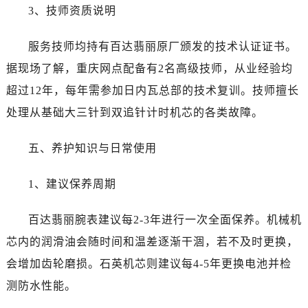
安徽省滁州市琅琊区南谯北路百达翡丽售后服务中心（需提前预约）
3、技师资质说明
安徽省阜阳市颍州区颍州北路百达翡丽售后服务中心（需提前预约）
安徽省淮北市相山区淮海路百达翡丽售后服务中心（需提前预约）
服务技师均持有百达翡丽原厂颁发的技术认证证书。
安徽省淮南市田家庵区国庆中路百达翡丽售后服务中心（需提前预约）
据现场了解，重庆网点配备有2名高级技师，从业经验均
安徽省黄山市屯溪区黄山西路百达翡丽售后服务中心（需提前预约）
超过12年，每年需参加日内瓦总部的技术复训。技师擅长
安徽省六安市金安区解放中路百达翡丽售后服务中心（需提前预约）
处理从基础大三针到双追针计时机芯的各类故障。
安徽省马鞍山市雨山区湖南西路百达翡丽售后服务中心（需提前预约）
安徽省宿州市埇桥区人民中路百达翡丽售后服务中心（需提前预约）
五、养护知识与日常使用
安徽省铜陵市铜官区石城大道百达翡丽售后服务中心（需提前预约）
安徽省芜湖市镜湖区中山路步行街百达翡丽售后服务中心（需提前预约）
1、建议保养周期
安徽省宣城市宣州区叠嶂西路百达翡丽售后服务中心（需提前预约）
福建省龙岩市新罗区九一南路百达翡丽售后服务中心（需提前预约）
百达翡丽腕表建议每2-3年进行一次全面保养。机械机
福建省南平市建阳区人民西路百达翡丽售后服务中心（需提前预约）
芯内的润滑油会随时间和温差逐渐干涸，若不及时更换，
福建省宁德市蕉城区天湖东路百达翡丽售后服务中心（需提前预约）
会增加齿轮磨损。石英机芯则建议每4-5年更换电池并检
福建省莆田市城厢区霞林街道荔华东大道百达翡丽售后服务中心（需提前预约）
测防水性能。
福建省三明市三元区东乾二路百达翡丽售后服务中心（需提前预约）