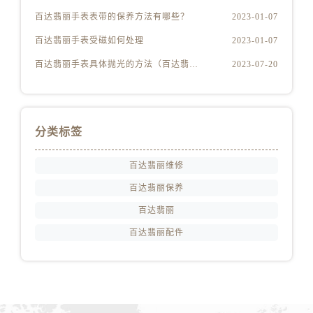
新疆维吾尔自治区阿拉尔市胜利大道百达翡丽售后服务中心（需提前预约）
百达翡丽手表表带的保养方法有哪些？
2023-01-07
新疆维吾尔自治区阿拉山口市友好路百达翡丽售后服务中心（需提前预约）
百达翡丽手表受磁如何处理
2023-01-07
新疆维吾尔自治区阿勒泰市解放路百达翡丽售后服务中心（需提前预约）
新疆维吾尔自治区阿图什市光明路百达翡丽售后服务中心（需提前预约）
百达翡丽手表具体抛光的方法（百达翡丽手表抛光的正确方法）
2023-07-20
新疆维吾尔自治区白杨市军垦路百达翡丽售后服务中心（需提前预约）
新疆维吾尔自治区北屯市团结路百达翡丽售后服务中心（需提前预约）
新疆维吾尔自治区博乐市博乐市北京路百达翡丽售后服务中心（需提前预约）
分类标签
新疆维吾尔自治区昌吉市延安北路百达翡丽售后服务中心（需提前预约）
新疆维吾尔自治区阜康市博峰路百达翡丽售后服务中心（需提前预约）
百达翡丽维修
新疆维吾尔自治区哈密市伊州区建国北路百达翡丽售后服务中心（需提前预约）
百达翡丽保养
新疆维吾尔自治区和田市和田市北京西路百达翡丽售后服务中心（需提前预约）
百达翡丽
新疆维吾尔自治区胡杨河市胡杨河市胡杨路百达翡丽售后服务中心（需提前预约）
百达翡丽配件
新疆维吾尔自治区霍尔果斯市亚欧北路百达翡丽售后服务中心（需提前预约）
新疆维吾尔自治区喀什市解放北路百达翡丽售后服务中心（需提前预约）
新疆维吾尔自治区可克达拉市幸福路百达翡丽售后服务中心（需提前预约）
新疆维吾尔自治区克拉玛依市克拉玛依区友谊路百达翡丽售后服务中心（需提前预约）