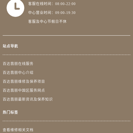
四川省泸州市江阳区治平路百达翡丽售后服务中心（需提前预约）
客服在线时间：08:00-22:00
四川省眉山市东坡区三苏路百达翡丽售后服务中心（需提前预约）
中心营业时间：09:00-19:30
四川省绵阳市涪城区翠花街百达翡丽售后服务中心（需提前预约）
客服及中心节假日不休
四川省南充市高坪区江东大道百达翡丽售后服务中心（需提前预约）
四川省内江市东兴区汉安大道百达翡丽售后服务中心（需提前预约）
四川省攀枝花市东区三线大道北段百达翡丽售后服务中心（需提前预约）
站点导航
四川省遂宁市船山区香林南路百达翡丽售后服务中心（需提前预约）
四川省雅安市雨城区熊猫大道百达翡丽售后服务中心（需提前预约）
百达翡丽在线服务
四川省宜宾市翠屏区长翠路百达翡丽售后服务中心（需提前预约）
百达翡丽中心介绍
四川省资阳市雁江区滨江大道一段与和平南路百达翡丽售后服务中心（需提前预约）
百达翡丽维修及保养项目
四川省自贡市自流井区华商北路百达翡丽售后服务中心（需提前预约）
百达翡丽中国区服务网点
西藏自治区阿里地区噶尔县北京西路百达翡丽售后服务中心（需提前预约）
百达翡丽最新资讯及保养知识
西藏自治区昌都市卡若区昌都西路百达翡丽售后服务中心（需提前预约）
西藏自治区拉萨市城关区北京中路百达翡丽售后服务中心（需提前预约）
热门标签
西藏自治区林芝市巴宜区广东路百达翡丽售后服务中心（需提前预约）
西藏自治区那曲市色尼区浙江西路百达翡丽售后服务中心（需提前预约）
查看维修相关文档