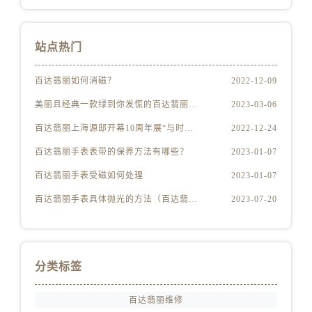
海南省万宁市万城镇解放路百达翡丽售后服务中心（需提前预约）
海南省文昌市文城镇教育东路百达翡丽售后服务中心（需提前预约）
海南省五指山市通什镇三月三大道百达翡丽售后服务中心（需提前预约）
站点热门
香港特别行政区尖沙咀区油尖旺区广东道百达翡丽售后服务中心（需提前预约）
百达翡丽如何消磁？
2022-12-09
香港特别行政区金钟区中西区金钟道百达翡丽售后服务中心（需提前预约）
香港特别行政区九龙区油尖旺区弥敦道百达翡丽售后服务中心（需提前预约）
美丽且经典一款绿到你发慌的百达翡丽腕表
2023-03-06
香港特别行政区铜锣湾区湾仔区轩尼诗道百达翡丽售后服务中心（需提前预约）
百达翡丽上海源邸开幕10周年展“与时间同源”
2022-12-24
河南省安阳市文峰区解放大道百达翡丽售后服务中心（需提前预约）
百达翡丽手表表带的保养方法有哪些？
2023-01-07
河南省鹤壁市淇滨区九州路百达翡丽售后服务中心（需提前预约）
百达翡丽手表受磁如何处理
2023-01-07
河南省济源市沁园街道济水大道百达翡丽售后服务中心（需提前预约）
百达翡丽手表具体抛光的方法（百达翡丽手表抛光的正确方法）
2023-07-20
河南省焦作市解放区解放路百达翡丽售后服务中心（需提前预约）
河南省开封市鼓楼区中山路百达翡丽售后服务中心（需提前预约）
河南省洛阳市西工区中州中路与解放路交叉口百达翡丽售后服务中心（需提前预约）
河南省漯河市源汇区交通路百达翡丽售后服务中心（需提前预约）
分类标签
河南省南阳市宛城区范蠡东路与南都路交叉口百达翡丽售后服务中心（需提前预约）
河南省平顶山市卫东区建设路百达翡丽售后服务中心（需提前预约）
百达翡丽维修