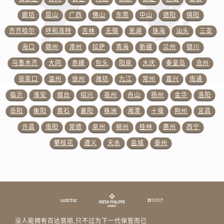
湖北省咸宁市咸安区长安大道百达翡丽售后服务中心（需提前预约）
廊坊
昆山
广西
佛山
东莞
中山
德阳
绵阳
湖北省襄阳市樊城区长虹路与人民路交叉口百达翡丽售后服务中心（需提前预约）
齐齐哈尔
呼和浩特
吉林
无锡
芜湖
珠海
汕头
三亚
湖北省孝感市孝南区复兴大道百达翡丽售后服务中心（需提前预约）
湖北省宜昌市西陵区夷陵大道与港窑路百达翡丽售后服务中心（需提前预约）
海口
赣州
漳州
拉萨
青海
新疆
兰州
银川
湖南省常德市武陵区人民路百达翡丽售后服务中心（需提前预约）
乌鲁木齐
大同
赤峰
包头
阳泉
大庆
秦皇岛
沧州
湖南省郴州市北湖区国庆北路百达翡丽售后服务中心（需提前预约）
张家口
温州
徐州
潍坊
九江
常州
嘉兴
南通
湖南省衡阳市雁峰区解放路百达翡丽售后服务中心（需提前预约）
临沂
淮安
烟台
绍兴
亳州
舟山
扬州
金华
洛阳
湖南省怀化市鹤城区迎丰中路百达翡丽售后服务中心（需提前预约）
岳阳
衡阳
黄石
襄阳
株洲
湘潭
十堰
荆州
宜昌
湖南省娄底市娄星区长青街百达翡丽售后服务中心（需提前预约）
许昌
南阳
常德
泉州
柳州
桂林
惠州
西宁
湖南省邵阳市双清区东风路百达翡丽售后服务中心（需提前预约）
攀枝花
遵义
天水
盐城
泰州
湖南省湘潭市雨湖区莲城大道百达翡丽售后服务中心（需提前预约）
湖南省益阳市赫山区桃花仑路百达翡丽售后服务中心（需提前预约）
湖南省永州市冷水滩区永州大道与中兴路交叉口百达翡丽售后服务中心（需提前预约）
湖南省岳阳市岳阳楼区东茅岭路百达翡丽售后服务中心（需提前预约）
湖南省张家界市永定区解放路百达翡丽售后服务中心（需提前预约）
湖南省长沙市芙蓉区建湘路393号世茂环球金融中心写字楼10层1013室百达翡丽售后服务中心（需提前预约）
没人能拥有百达翡丽,只不过为下一代保管而已