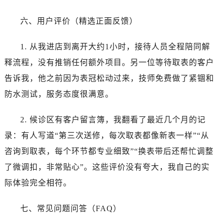
山西省太原市迎泽区迎泽街道解放路15号亨得利名表维修授权店3楼百达翡丽售后服务中心（需提前预约）
天津市和平区赤峰道136号天津国际金融中心26层2603室百达翡丽售后服务中心（需提前预约）
六、用户评价（精选正面反馈）
安徽省安庆市迎江区人民路百达翡丽售后服务中心（需提前预约）
安徽省蚌埠市蚌山区淮河路百达翡丽售后服务中心（需提前预约）
1. 从我进店到离开大约1小时，接待人员全程陪同解
安徽省亳州市谯城区魏武大道百达翡丽售后服务中心（需提前预约）
释流程，没有推销任何额外项目。另一位等待取表的客户
安徽省池州市贵池区长江路百达翡丽售后服务中心（需提前预约）
告诉我，他之前因为表冠松动过来，技师免费做了紧锢和
安徽省滁州市琅琊区南谯北路百达翡丽售后服务中心（需提前预约）
防水测试，服务态度很满意。
安徽省阜阳市颍州区颍州北路百达翡丽售后服务中心（需提前预约）
安徽省淮北市相山区淮海路百达翡丽售后服务中心（需提前预约）
2. 候诊区有客户留言簿，我翻看了最近几个月的记
安徽省淮南市田家庵区国庆中路百达翡丽售后服务中心（需提前预约）
录：有人写道“第三次送修，每次取表都像新表一样”“从
安徽省黄山市屯溪区黄山西路百达翡丽售后服务中心（需提前预约）
咨询到取表，每个环节都专业细致”“换表带后还帮忙调整
安徽省六安市金安区解放中路百达翡丽售后服务中心（需提前预约）
了微调扣，非常贴心”。这些评价没有夸大，我自己的实
安徽省马鞍山市雨山区湖南西路百达翡丽售后服务中心（需提前预约）
际体验完全相符。
安徽省宿州市埇桥区人民中路百达翡丽售后服务中心（需提前预约）
安徽省铜陵市铜官区石城大道百达翡丽售后服务中心（需提前预约）
七、常见问题问答（FAQ）
安徽省芜湖市镜湖区中山路步行街百达翡丽售后服务中心（需提前预约）