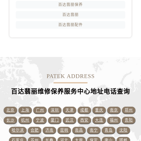
河南省濮阳市大华龙区开州路绿城路交叉口百达翡丽售后服务中心（需提前预约）
百达翡丽保养
河南省三门峡市湖滨区和平路百达翡丽售后服务中心（需提前预约）
百达翡丽
河南省商丘市梁园区神火大道百达翡丽售后服务中心（需提前预约）
百达翡丽配件
河南省新乡市红旗区人民路百达翡丽售后服务中心（需提前预约）
河南省信阳市浉河区东方红大道百达翡丽售后服务中心（需提前预约）
河南省许昌市魏都区建安大道与八龙路交叉口百达翡丽售后服务中心（需提前预约）
河南省郑州市二七区民主路10号华润大厦29层2905室百达翡丽售后服务中心（需提前预约）
河南省周口市川汇区七一路百达翡丽售后服务中心（需提前预约）
河南省驻马店市驿城区乐山大道与置地大道交叉口百达翡丽售后服务中心（需提前预约）
PATEK ADDRESS
湖北省鄂州市鄂城区文星大道百达翡丽售后服务中心（需提前预约）
湖北省黄冈市黄州区赤壁大道百达翡丽售后服务中心（需提前预约）
百达翡丽维修保养服务中心地址电话查询
湖北省黄石市黄石港区武汉路百达翡丽售后服务中心（需提前预约）
湖北省荆门市东宝中天街步行街百达翡丽售后服务中心（需提前预约）
北京
上海
广州
深圳
天津
成都
重庆
南京
郑州
湖北省荆州市荆州区荆中路百达翡丽售后服务中心（需提前预约）
长沙
杭州
宁波
厦门
武汉
西安
大连
福州
贵阳
湖北省十堰市茅箭区人民北路百达翡丽售后服务中心（需提前预约）
哈尔滨
合肥
济南
昆明
南昌
南宁
青岛
沈阳
湖北省随州市曾都区青年路百达翡丽售后服务中心（需提前预约）
石家庄
苏州
长春
河北
太原
保定
唐山
邯郸