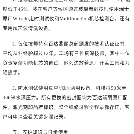
辽宁省葫芦岛市连山区中央路百达翡丽售后服务中心（需提前预约）
度低于45%。我在客户等候区透过玻璃看到技师使用瑞士
辽宁省锦州市古塔区中央大街百达翡丽售后服务中心（需提前预约）
原厂Witschi走时测试仪和Multifunction机芯检测台，还有
辽宁省辽阳市白塔区新运大街百达翡丽售后服务中心（需提前预约）
辽宁省盘锦市兴隆台区石油大街百达翡丽售后服务中心（需提前预约）
专用超声波清洗设备。
辽宁省铁岭市银州区南马路百达翡丽售后服务中心（需提前预约）
2. 每位技师持有百达翡丽总部颁发的技术认证证书，
辽宁省营口市站前区市府路与渤海大街交叉口百达翡丽售后服务中心（需提前预约）
辽宁省沈阳市沈河区中街路137号亨得利名表维修授权店1楼百达翡丽售后服务中心（需提前预约）
平均从业经验超过12年。现场有三位资深技师，其中一位
辽宁省沈阳市沈河区中街路83号亨得利名表维修授权店1楼百达翡丽售后服务中心（需提前预约）
负责复杂功能机芯的调试，他旁边放着原厂开盖工具和力
北京市朝阳区建国门外大街甲6号华熙国际中心D座11层1102室百达翡丽售后服务中心（需提前预约）
矩扳手。
北京市东城区东长安街1号王府井东方广场W3座6层602室百达翡丽售后服务中心（需提前预约）
河北省保定市竞秀区朝阳北大街北国先天下百达翡丽售后服务中心（需提前预约）
3. 防水测试使用真空/加压两用设备，可模拟50米至
内蒙古自治区阿拉善盟市左旗土尔扈特大街百达翡丽售后服务中心（需提前预约）
300米水深压力。所有更换的密封圈均为百达翡丽原厂配
内蒙古自治区巴彦淖尔市临河区新华街百达翡丽售后服务中心（需提前预约）
件，激光刻印品牌标识。整个维修过程全程录像存证，客
内蒙古自治区包头市青山区幸福路甲3号王府井百货名表维修百达翡丽售后服务中心（需提前预约）
户可申请查看关键步骤记录。
内蒙古自治区赤峰市红山区哈达街百达翡丽售后服务中心（需提前预约）
内蒙古自治区鄂尔多斯市东胜区伊金霍洛街百达翡丽售后服务中心（需提前预约）
五、养护知识与日常使用