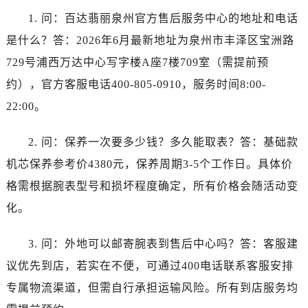
安徽省宣城市宣州区叠嶂西路百达翡丽售后服务中心（需提前预约）
1. 问：百达翡丽泉州官方售后服务中心的地址和电话
福建省龙岩市新罗区九一南路百达翡丽售后服务中心（需提前预约）
是什么？答：2026年6月最新地址为泉州市丰泽区宝洲路
福建省南平市建阳区人民西路百达翡丽售后服务中心（需提前预约）
729号浦西万达中心写字楼A座7楼709室（需提前预
福建省宁德市蕉城区天湖东路百达翡丽售后服务中心（需提前预约）
福建省莆田市城厢区霞林街道荔华东大道百达翡丽售后服务中心（需提前预约）
约），官方客服电话400-805-0910，服务时间8:00-
福建省三明市三元区东乾二路百达翡丽售后服务中心（需提前预约）
22:00。
福建省漳州市龙文区步港路百达翡丽售后服务中心（需提前预约）
江苏省常州市新北区龙锦路1590号现代传媒中心5号楼10层1008室百达翡丽售后服务中心（需提前预约）
2. 问：保养一次要多少钱？多久能取表？答：基础款
江苏省淮安市清江浦区淮海北路百达翡丽售后服务中心（需提前预约）
机芯保养参考价4380元，保养周期3-5个工作日。具体价
江苏省连云港市海州区通灌北路百达翡丽售后服务中心（需提前预约）
格需根据腕表型号和损坏程度确定，所有价格会随活动变
江苏省南京市秦淮区中山南路1号南京中心22层22-C1-C3室百达翡丽售后服务中心（需提前预约）
化。
江苏省宿迁市宿城区西湖路百达翡丽售后服务中心（需提前预约）
江苏省泰州市海陵区永定东路399号置地商务中心东塔（华润万象城）17层1706室百达翡丽售后服务中心（需提前预约）
3. 问：外地可以邮寄腕表到售后中心吗？答：客服建
江苏省徐州市鼓楼区淮海东路29号苏宁广场IFC国际金融中心35层3508室百达翡丽售后服务中心（需提前预约）
议优先到店，若实在不便，可通过400电话联系客服安排
江苏省盐城市盐都区世纪大道5号盐城金融城写字楼1号楼16层1604室百达翡丽售后服务中心（需提前预约）
专属物流渠道，但需自行承担运输风险。所有到店服务均
江苏省扬州市邗江区国展路29号星耀天地写字楼1号楼18层1803室百达翡丽售后服务中心（需提前预约）