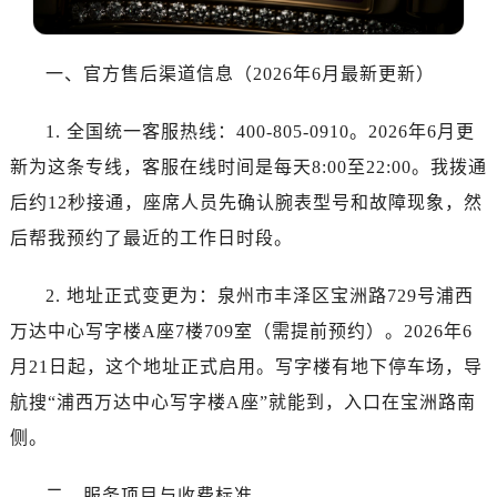
大连市中山区人民路15号国际金融大厦7层G室（需提前预约）
佛山市禅城区季华五路57号万科金融中心C座12层1205室（需提前预约）
东莞市东城街道鸿福东路1号民盈国贸中心T1写字楼9层907室（需提前预约）
一、官方售后渠道信息（2026年6月最新更新）
无锡市梁溪区人民中路139号恒隆广场写字楼1座11层1104室（需提前预约）
1. 全国统一客服热线：400-805-0910。2026年6月更
南通市崇川区工农路57号圆融广场写字楼16层1603室（需提前预约）
苏州市苏州工业园区星港街199号苏州中心办公楼C座22层08室（需提前预约）
新为这条专线，客服在线时间是每天8:00至22:00。我拨通
武汉市江汉区解放大道686号世界贸易大厦38层09室（需提前预约）
后约12秒接通，座席人员先确认腕表型号和故障现象，然
南宁市青秀区金湖路59号地王大厦12楼1224室（需提前预约）
后帮我预约了最近的工作日时段。
合肥市蜀山区潜山路111号万象城华润大厦B座12楼03室（需提前预约）
泉州市丰泽区宝洲路729号浦西万达中心写字楼A座7楼709室（需提前预约）
2. 地址正式变更为：泉州市丰泽区宝洲路729号浦西
青岛市南区山东路6号华润大厦B座22层04室（需提前预约）
万达中心写字楼A座7楼709室（需提前预约）。2026年6
烟台市芝罘区胜利路139号万达金融中心A座907室（需提前预约）
月21日起，这个地址正式启用。写字楼有地下停车场，导
长春市朝阳区西安大路727号中银大厦A座(旺进大厦)18层09室（需提前预约）
航搜“浦西万达中心写字楼A座”就能到，入口在宝洲路南
贵阳市南明区都司高架桥路33号亨特国际金融中心14楼14D（需提前预约）
侧。
昆明市盘龙区北京路928号同德昆明广场写字楼10层06室（需提前预约）
石家庄市长安区中山东路39号勒泰中心写字楼B座13层07室（需提前预约）
二、服务项目与收费标准