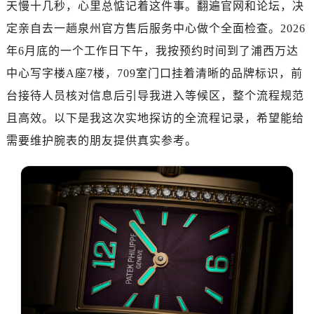
天慢十几秒，心里总惦记着这件事。翻遍官网和论坛，决
广州市天河区天河路230号万菱汇国际中心写字楼A塔7层704室（需提前预约）
广州市越秀区环市东路371-375号世界贸易中心大厦南塔写字楼15层07室（需提前预约）
定亲自去一趟泉州官方售后服务中心做个全面检查。2026
深圳市罗湖区深南东路5001号华润大厦写字楼17层1701室（需提前预约）
年6月底的一个工作日下午，我按预约时间到了浦西万达
惠州市惠城区江北文昌一路7号华贸大厦写字楼1座30层05室（需提前预约）
中心写字楼A座7楼，709室门口挂着清晰的品牌标识，前
厦门市思明区湖滨东路95号华润大厦写字楼B座11层1104室（需提前预约）
台接待人员核对信息后引导我进入等候区，整个流程规范
福州市鼓楼区五四路128-1号恒力城写字楼15层03室（需提前预约）
且高效。以下是我这次实地探访的全流程记录，希望能给
成都市锦江区人民东路6号SAC东原中心写字楼24层2406B室（需提前预约）
需要维护腕表的朋友提供真实参考。
重庆市江北区观音桥步行街2号融恒时代广场写字楼9层902室（需提前预约）
长沙市芙蓉区定王台街道建湘路393号世茂环球金融中心写字楼（芙蓉广场）10层13室（需提前预约）
郑州市二七区铭功路10号华润大厦写字楼29层2905室（需提前预约）
太原市迎泽区解放路15号亨得利名表服务中心（品牌授权店）3层整层（需提前预约）
沈阳市沈河区中街路137号亨得利名表服务中心（品牌授权店）1层整层（需提前预约）
沈阳市沈河区中街路83号亨得利名表服务中心（品牌授权店）1层整层（需提前预约）
乌鲁木齐市天山区红山路26号时代广场（CCMALL）C座17层17-B（需提前预约）
温州市鹿城区锦绣路1067号置信广场10层1015室（需提前预约）
哈尔滨市道里区友谊西路600号富力中心T2座写字楼29层03室（需提前预约，营业时间：8:30-18:30）