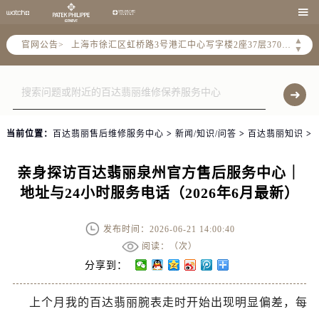
天津市和平区赤峰道136号天津国际金融中心写字楼26层2603室（需提前预约）

上海市徐汇区虹桥路3号港汇中心写字楼2座37层3705室（需提前预约）
▲
官网公告>
上海市黄浦区南京东路299号宏伊国际广场写字楼8层806室（需提前预约）
▼
南京市秦淮区中山南路1号（新街口）南京中心写字楼22层C1-1室（需提前预约）
常州市新北区龙锦路1590号现代传媒中心写字楼5号楼10层1008室（需提前预约）
徐州市鼓楼区淮海东路29号苏宁广场IFC国际金融中心写字楼35层3508室（需提前预约）
扬州市邗江区国展路29号星耀天地写字楼1号楼18层1803室（需提前预约）
当前位置：
百达翡丽售后维修服务中心
>
新闻/知识/问答
>
百达翡丽知识
>
盐城市盐都区世纪大道5号盐城金融城写字楼1号楼16层1604室（需提前预约）
泰州市海陵区永定东路399号置地商务中心东塔写字楼（华润万象城）17层1706室（需提前预约）
亲身探访百达翡丽泉州官方售后服务中心｜
宁波市江北区大闸南路500号来福士广场办公楼20层2009室（需提前预约）
地址与24小时服务电话（2026年6月最新）
杭州市上城区钱江路1366号华润大厦写字楼A座5层503-5室（需提前预约）
金华市金东区东市南街777号金华万达广场写字楼4号楼22层2209室（需提前预约）
发布时间：2026-06-21 14:00:40
绍兴市越城区胜利东路379号世茂天际中心写字楼8层805室（需提前预约）
阅读：（
次）
嘉兴市南湖区广益路705号嘉兴世界贸易中心写字楼A座13层1304室（需提前预约）
分享到：
南昌市红谷滩新区红谷中大道998号绿地双子塔（中央广场）A1座办公楼14层07室（需提前预约）
上个月我的百达翡丽腕表走时开始出现明显偏差，每
济南市历下区经十路11111号华润中心写字楼（万象城）15层1508室（需提前预约）