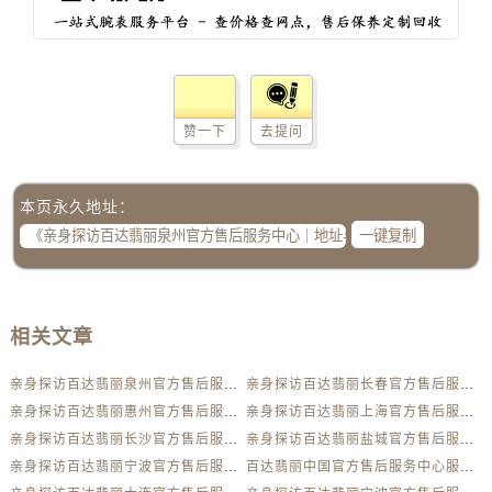
浙江省衢州市柯城区上街百达翡丽售后服务中心（需提前预约）
浙江省绍兴市越城区胜利东路379号世茂天际中心写字楼8层805室百达翡丽售后服务中心（需提前预约）
浙江省舟山市定海区解放东路百达翡丽售后服务中心（需提前预约）
澳门特别行政区大堂区议事亭前地（新马路）百达翡丽售后服务中心（需提前预约）
澳门特别行政区风顺堂区南湾大马路百达翡丽售后服务中心（需提前预约）
赞一下
去提问
澳门特别行政区花地玛堂区关闸广场百达翡丽售后服务中心（需提前预约）
澳门特别行政区花王堂区大三巴商圈百达翡丽售后服务中心（需提前预约）
本页永久地址：
澳门特别行政区嘉模堂区官也街百达翡丽售后服务中心（需提前预约）
一键复制
澳门省路氹城市金光大道百达翡丽售后服务中心（需提前预约）
澳门特别行政区望德堂区塔石广场百达翡丽售后服务中心（需提前预约）
福建省福州市鼓楼区五四路128-1号恒力城写字楼15层03室百达翡丽售后服务中心（需提前预约）
相关文章
福建省厦门市思明区湖滨东路95号万象城华润大厦B座11层1104室百达翡丽售后服务中心（需提前预约）
广东省潮州市潮安区新风路与潮汕路交汇处百达翡丽售后服务中心（需提前预约）
亲身探访百达翡丽泉州官方售后服务中心｜地址与24小时服务电话（2026年6月最新）
亲身探访百达翡丽长春官方售后服务中心｜地址与官方电话（2026年6月最新）
广东省广州市天河区天河路230号万菱汇国际中心A塔7层704室百达翡丽售后服务中心（需提前预约）
亲身探访百达翡丽惠州官方售后服务中心｜地址与联系电话（2026年6月最新）
亲身探访百达翡丽上海官方售后服务中心｜官方电话和维修地址（2026年6月最新）
广东省广州市越秀区环市东路371-375号世界贸易中心大厦南塔15层1507室百达翡丽售后服务中心（需提前预约）
亲身探访百达翡丽长沙官方售后服务中心｜地址与联系电话（2026年6月最新）
亲身探访百达翡丽盐城官方售后服务中心｜全新地址和售后电话（2026年6月最新）
亲身探访百达翡丽宁波官方售后服务中心｜网点地址与服务热线（2026年6月最新）
百达翡丽中国官方售后服务中心服务热线及全部网点地址实地考察报告_多信源验证（2026年6月最新）
广东省河源市源城区越王大道百达翡丽售后服务中心（需提前预约）