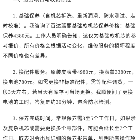
西安市碑林区南关正街88号华侨城长安国际中心E座6楼10室（需提前预约）
海口市龙华区金贸东路5号海口华润大厦B座17层1707室（需提前预约）
1. 基础保养（含机芯拆洗、重新润滑、防水测试、走
唐山市路南区新华东道100号万达广场写字楼A座10层1002室（需提前预约）
时校准）。我咨询了百达翡丽基础款机芯保养价格：基础
台州市椒江区东海大道1800号腾达中心东1幢20楼2002室（需提前预约）
保养4380元。工作人员明确告知，这仅为基础款机芯的参
内蒙古自治区呼和浩特市玉泉区大学西街70号华润万象城写字楼（鄂尔多斯大厦）23层2326室（需提前预约）
考报价，所有价格会根据活动变化，维修服务的损坏程度
甘肃省兰州市七里河区西津西路16号兰州中心写字楼20层2002室（需提前预约）
黑龙江省大庆市萨尔图区会战大街百达翡丽售后服务中心（需提前预约）
不同价格也有差异。
黑龙江省鹤岗市向阳区红军路百达翡丽售后服务中心（需提前预约）
2. 换配件服务。原装皮表带4980元，换表蒙3380元，
黑龙江省黑河市爱辉区中央街百达翡丽售后服务中心（需提前预约）
黑龙江省鸡西市鸡冠区红军路百达翡丽售后服务中心（需提前预约）
换电池780元。如需更换非标准配件，需等配件调货，一
黑龙江省佳木斯市向阳区长安路百达翡丽售后服务中心（需提前预约）
般3天左右，若当天有库存可当场更换。我顺便问了更换
黑龙江省牡丹江市东安区太平路百达翡丽售后服务中心（需提前预约）
电池的工时，答复是约30分钟，包含防水检测。
黑龙江省七台河市桃山区大同街百达翡丽售后服务中心（需提前预约）
黑龙江省齐齐哈尔市龙沙区龙华路百达翡丽售后服务中心（需提前预约）
3. 保养完成时间。常规保养需3至5个工作日，如果涉
黑龙江省双鸭山市尖山区新兴大街百达翡丽售后服务中心（需提前预约）
及复杂机芯或需要更换多个零部件，可能会延长至7个工
黑龙江省绥化市北林区新华街与康庄路交叉口百达翡丽售后服务中心（需提前预约）
作日。取表时会出具详细的保养报告单，列明所有操作项