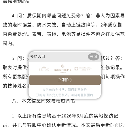
需提前预约。
江苏省镇江市京口区中山东路百达翡丽售后服务中心（需提前预约）
江西省抚州市临川区赣东大道百达翡丽售后服务中心（需提前预约）
4. 问：质保期内哪些问题免费修？答：非人为因素导
江西省赣州市章贡区文清路百达翡丽售后服务中心（需提前预约）
致的走时误差、防水失效、自动上链故障等，2年质保期
江西省吉安市吉州区井冈山大道百达翡丽售后服务中心（需提前预约）
内免费处理。表带、表镜、电池等易损件不包含在质保范
江西省景德镇市珠山区珠山中路百达翡丽售后服务中心（需提前预约）
江西省九江市浔阳区浔阳路百达翡丽售后服务中心（需提前预约）
围内。
江西省南昌市红谷滩新区红谷中大道998号绿地双子塔（中央广场）A1座办公楼14层1407室百达翡丽售后服务中心（需提前预约）
预约入口
关闭
5. 问：如何确认手表是不是在官方售后维修过？答：
江西省萍乡市安源区萍安北大道与康庄路交叉口百达翡丽售后服务中心（需提前预约）
江西省上饶市信州区滨江西路百达翡丽售后服务中心（需提前预约）
取表时提供带有编号的服务工单，官网可查询维修记录。
江西省新余市渝水区北湖西路百达翡丽售后服务中心（需提前预约）
所有更换配件都有原厂标识，且维修报告会注明每项操作
立即预约
江西省宜春市袁州区中山中路百达翡丽售后服务中心（需提前预约）
的技师姓名和日期。
提前预约免排队，到店即享服务
江西省鹰潭市月湖区胜利东路百达翡丽售后服务中心（需提前预约）
预约时间有变无需取消，可随时重新预约
山东省德州市德城区东风中路百达翡丽售后服务中心（需提前预约）
八、本文信息时效与权威背书
山东省东营市东营区济南路百达翡丽售后服务中心（需提前预约）
山东省济南市历下区经十路11111号华润中心写字楼（万象城）15层1508室百达翡丽售后服务中心（需提前预约）
1. 以上所有信息均基于2026年6月底的实地探访记
山东省济宁市任城区太白楼路百达翡丽售后服务中心（需提前预约）
录，并已与客服中心确认更新情况。本文最后更新时间为