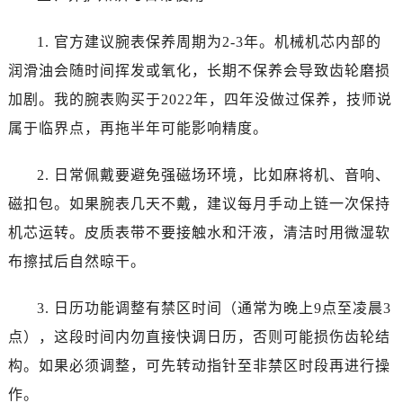
内蒙古自治区呼伦贝尔市海拉尔区中央街百达翡丽售后服务中心（需提前预约）
内蒙古自治区通辽市科尔沁区明仁大街百达翡丽售后服务中心（需提前预约）
1. 官方建议腕表保养周期为2-3年。机械机芯内部的
内蒙古自治区乌海市海勃湾区人民南路百达翡丽售后服务中心（需提前预约）
润滑油会随时间挥发或氧化，长期不保养会导致齿轮磨损
内蒙古自治区乌兰察布市集宁区恩和大街百达翡丽售后服务中心（需提前预约）
加剧。我的腕表购买于2022年，四年没做过保养，技师说
内蒙古自治区锡林郭勒盟市锡林浩特市光明街与额尔敦路交叉口百达翡丽售后服务中心（需提前预约）
属于临界点，再拖半年可能影响精度。
内蒙古自治区兴安盟市乌兰浩特市兴安大街百达翡丽售后服务中心（需提前预约）
山西省大同市平城区迎宾街百达翡丽售后服务中心（需提前预约）
2. 日常佩戴要避免强磁场环境，比如麻将机、音响、
山西省晋城市城区黄华街百达翡丽售后服务中心（需提前预约）
磁扣包。如果腕表几天不戴，建议每月手动上链一次保持
山西省晋中市榆次区顺城街百达翡丽售后服务中心（需提前预约）
机芯运转。皮质表带不要接触水和汗液，清洁时用微湿软
山西省临汾市尧都区解放路百达翡丽售后服务中心（需提前预约）
山西省吕梁市离石区永宁中路与建设街交叉口百达翡丽售后服务中心（需提前预约）
布擦拭后自然晾干。
山西省朔州市朔城区怡西路与鄯阳西街交汇处百达翡丽售后服务中心（需提前预约）
3. 日历功能调整有禁区时间（通常为晚上9点至凌晨3
山西省忻州市忻府区和平东街与七一南路交叉口百达翡丽售后服务中心（需提前预约）
山西省阳泉市郊区平阳东街与新城大道交叉口百达翡丽售后服务中心（需提前预约）
点），这段时间内勿直接快调日历，否则可能损伤齿轮结
山西省运城市盐湖区河东街百达翡丽售后服务中心（需提前预约）
构。如果必须调整，可先转动指针至非禁区时段再进行操
山西省长治市潞州区英雄中路百达翡丽售后服务中心（需提前预约）
作。