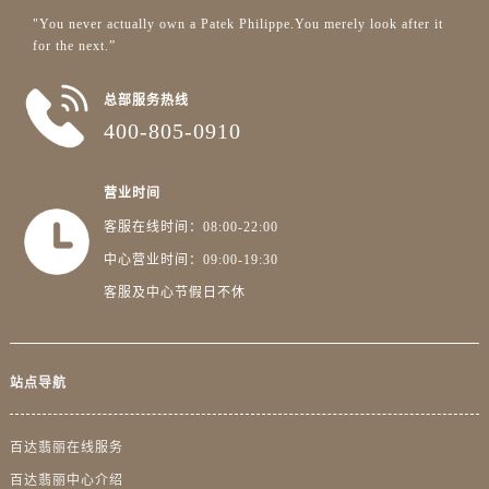
湖南省株洲市芦淞区建设南路百达翡丽售后服务中心（需提前预约）
"You never actually own a Patek Philippe.You merely look after it
甘肃省白银市白银区北京路百达翡丽售后服务中心（需提前预约）
for the next.”
甘肃省定西市安定区解放路百达翡丽售后服务中心（需提前预约）
甘肃省敦煌市沙州镇阳关中路百达翡丽售后服务中心（需提前预约）
总部服务热线
400-805-0910
甘肃省合作市人民街百达翡丽售后服务中心（需提前预约）
甘肃省嘉峪关市雄关区新华中路百达翡丽售后服务中心（需提前预约）
甘肃省金昌市金川区北京路百达翡丽售后服务中心（需提前预约）
营业时间
甘肃省酒泉市肃州区西大街百达翡丽售后服务中心（需提前预约）
客服在线时间：08:00-22:00
甘肃省临夏市城南街道团结路百达翡丽售后服务中心（需提前预约）
中心营业时间：09:00-19:30
甘肃省陇南市武都区人民路百达翡丽售后服务中心（需提前预约）
客服及中心节假日不休
甘肃省平凉市崆峒区西大街百达翡丽售后服务中心（需提前预约）
甘肃省庆阳市西峰区南大街百达翡丽售后服务中心（需提前预约）
甘肃省天水市秦州区民主路百达翡丽售后服务中心（需提前预约）
站点导航
甘肃省武威市凉州区迎宾路百达翡丽售后服务中心（需提前预约）
甘肃省张掖市甘州区民乐北路百达翡丽售后服务中心（需提前预约）
百达翡丽在线服务
宁夏回族自治区固原市原州区文化街百达翡丽售后服务中心（需提前预约）
百达翡丽中心介绍