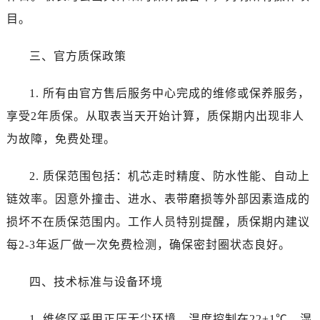
黑龙江省伊春市伊美区通河路百达翡丽售后服务中心（需提前预约）
目。
吉林省白城市洮北区明仁南街百达翡丽售后服务中心（需提前预约）
吉林省白山市浑江区浑江大街百达翡丽售后服务中心（需提前预约）
三、官方质保政策
吉林省吉林市船营区河南街百达翡丽售后服务中心（需提前预约）
吉林省辽源市龙山区人民大街百达翡丽售后服务中心（需提前预约）
1. 所有由官方售后服务中心完成的维修或保养服务，
吉林省梅河口市新华街道梅河大街百达翡丽售后服务中心（需提前预约）
享受2年质保。从取表当天开始计算，质保期内出现非人
吉林省四平市铁东区紫气大路与南九经街交汇处百达翡丽售后服务中心（需提前预约）
为故障，免费处理。
吉林省松原市宁江区五环大街百达翡丽售后服务中心（需提前预约）
吉林省通化市东昌区环通乡江南大街百达翡丽售后服务中心（需提前预约）
2. 质保范围包括：机芯走时精度、防水性能、自动上
吉林省延边市延吉市解放路百达翡丽售后服务中心（需提前预约）
链效率。因意外撞击、进水、表带磨损等外部因素造成的
辽宁省鞍山市铁东区站前街百达翡丽售后服务中心（需提前预约）
损坏不在质保范围内。工作人员特别提醒，质保期内建议
辽宁省本溪市平山区胜利路百达翡丽售后服务中心（需提前预约）
每2-3年返厂做一次免费检测，确保密封圈状态良好。
辽宁省朝阳市双塔区新华路百达翡丽售后服务中心（需提前预约）
辽宁省丹东市振兴区七经街百达翡丽售后服务中心（需提前预约）
四、技术标准与设备环境
辽宁省抚顺市新抚区东一路百达翡丽售后服务中心（需提前预约）
辽宁省阜新市海州区解放大街百达翡丽售后服务中心（需提前预约）
1. 维修区采用正压无尘环境，温度控制在22±1℃，湿