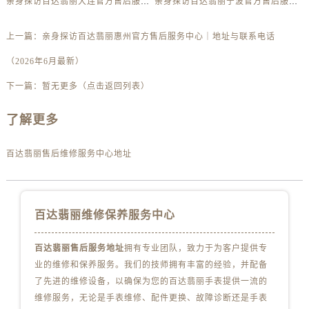
亲身探访百达翡丽大连官方售后服务中心｜网点地址与电话（2026年6月最新）
亲身探访百达翡丽宁波官方售后服务中心｜网点地址与客服电话（2026年6月最新）
广东省惠州市惠城区江北文昌一路7号华贸大厦1座30层3005室百达翡丽售后服务中心（需提前预约）
广东省江门市蓬江区广场西路百达翡丽售后服务中心（需提前预约）
上一篇：
亲身探访百达翡丽惠州官方售后服务中心｜地址与联系电话
广东省揭阳市榕城进贤门步行街百达翡丽售后服务中心（需提前预约）
（2026年6月最新）
广东省茂名市电白区水东街道迎宾大道百达翡丽售后服务中心（需提前预约）
广东省梅州市梅江区金燕大道百达翡丽售后服务中心（需提前预约）
下一篇：
暂无更多（点击返回列表）
广东省清远市清城区湖西路百达翡丽售后服务中心（需提前预约）
了解更多
广东省汕头市龙湖区长平路百达翡丽售后服务中心（需提前预约）
广东省汕尾市城区香洲街道园林社区翠园街百达翡丽售后服务中心（需提前预约）
百达翡丽售后维修服务中心地址
广东省韶关市武江区芙蓉新区与老城中心交汇处百达翡丽售后服务中心（需提前预约）
广东省深圳市罗湖区深南东路5001号华润大厦17层1701室百达翡丽售后服务中心（需提前预约）
广东省阳江市江城区东风一路百达翡丽售后服务中心（需提前预约）
百达翡丽维修保养服务中心
广东省云浮市云城区金山路百达翡丽售后服务中心（需提前预约）
广东省湛江市赤坎区观海北路百达翡丽售后服务中心（需提前预约）
百达翡丽售后服务地址
拥有专业团队，致力于为客户提供专
广东省肇庆市端州区信安大道与砚都大道交汇处百达翡丽售后服务中心（需提前预约）
业的维修和保养服务。我们的技师拥有丰富的经验，并配备
广西壮族自治区百色市右江区中山二路百达翡丽售后服务中心（需提前预约）
了先进的维修设备，以确保为您的百达翡丽手表提供一流的
广西壮族自治区北海市海城区北京路百达翡丽售后服务中心（需提前预约）
维修服务，无论是手表维修、配件更换、故障诊断还是手表