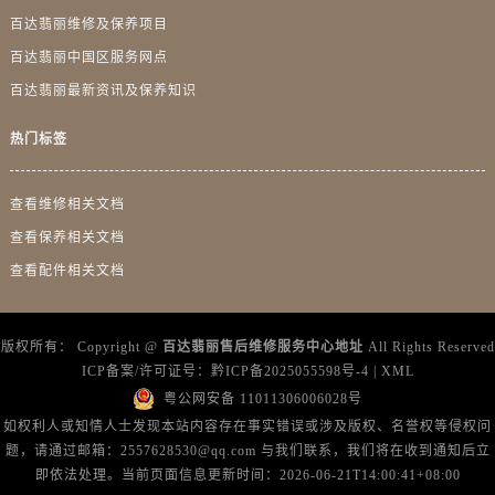
宁夏回族自治区石嘴山市大武口区贺兰山路百达翡丽售后服务中心（需提前预约）
百达翡丽维修及保养项目
宁夏回族自治区吴忠市利通区开元大道百达翡丽售后服务中心（需提前预约）
百达翡丽中国区服务网点
宁夏回族自治区银川市兴庆区新华东路97号新百中心C馆一层C1-18号商铺百达翡丽售后服务中心（需提前预约）
百达翡丽最新资讯及保养知识
宁夏回族自治区中卫市沙坡头区鼓楼东街百达翡丽售后服务中心（需提前预约）
青海省果洛藏族自治州玛沁县团结路百达翡丽售后服务中心（需提前预约）
热门标签
青海省海北藏族自治州海晏县将军路百达翡丽售后服务中心（需提前预约）
青海省海东市乐都区滨河路百达翡丽售后服务中心（需提前预约）
查看维修相关文档
青海省海南藏族自治州共和县青海湖大街百达翡丽售后服务中心（需提前预约）
查看保养相关文档
青海省海西蒙古族藏族自治州德令哈市柴达木路百达翡丽售后服务中心（需提前预约）
查看配件相关文档
青海省黄南藏族自治州同仁市德合隆路百达翡丽售后服务中心（需提前预约）
青海省西宁市城西区海湖新区西关大道百达翡丽售后服务中心（需提前预约）
版权所有：
Copyright @
百达翡丽售后维修服务中心地址
All Rights Reserved
青海省玉树藏族自治州结古镇胜利路百达翡丽售后服务中心（需提前预约）
ICP备案/许可证号：
黔ICP备2025055598号-4
|
XML
陕西省安康市汉滨区金州路百达翡丽售后服务中心（需提前预约）
粤公网安备 11011306006028号
陕西省宝鸡市渭滨区经二路百达翡丽售后服务中心（需提前预约）
如权利人或知情人士发现本站内容存在事实错误或涉及版权、名誉权等侵权问
陕西省汉中市汉台区北大街百达翡丽售后服务中心（需提前预约）
题，请通过邮箱：2557628530@qq.com 与我们联系，我们将在收到通知后立
陕西省商洛市商州区州城街百达翡丽售后服务中心（需提前预约）
即依法处理。当前页面信息更新时间：2026-06-21T14:00:41+08:00