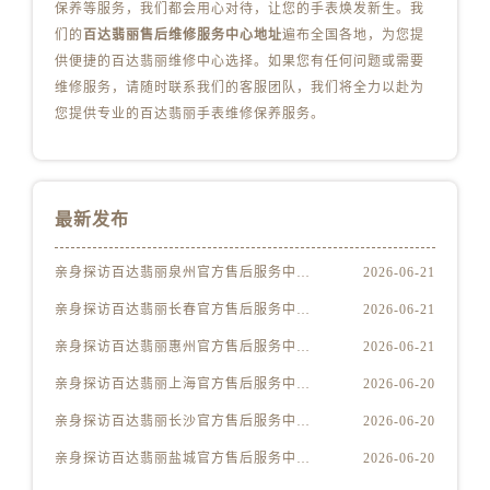
广西壮族自治区崇左市江州区石景林街道友谊大道与丽川路交汇处百达翡丽售后服务中心（需提前预约）
保养等服务，我们都会用心对待，让您的手表焕发新生。我
们的
百达翡丽售后维修服务中心地址
遍布全国各地，为您提
广西壮族自治区防城港市港口区金花茶大道百达翡丽售后服务中心（需提前预约）
供便捷的百达翡丽维修中心选择。如果您有任何问题或需要
广西壮族自治区贵港市港北区港城街道布山大道与仙衣路交叉口百达翡丽售后服务中心（需提前预约）
维修服务，请随时联系我们的客服团队，我们将全力以赴为
广西壮族自治区桂林市秀峰区红岭路百达翡丽售后服务中心（需提前预约）
您提供专业的百达翡丽手表维修保养服务。
广西壮族自治区河池市金城江区金城江街道朝阳路百达翡丽售后服务中心（需提前预约）
广西壮族自治区贺州市八步区城东街道灵峰南路百达翡丽售后服务中心（需提前预约）
广西壮族自治区来宾市兴宾区桂中大道百达翡丽售后服务中心（需提前预约）
最新发布
广西壮族自治区柳州市城中区中山中路百达翡丽售后服务中心（需提前预约）
广西壮族自治区钦州市钦南区金海湾东大街百达翡丽售后服务中心（需提前预约）
亲身探访百达翡丽泉州官方售后服务中心｜地址与24小时服务电话（2026年6月最新）
2026-06-21
广西壮族自治区梧州市万秀区龙湖镇高旺路百达翡丽售后服务中心（需提前预约）
亲身探访百达翡丽长春官方售后服务中心｜地址与官方电话（2026年6月最新）
2026-06-21
广西壮族自治区玉林市玉州区金玉路百达翡丽售后服务中心（需提前预约）
海南省儋州市儋州市那大镇兰洋北路百达翡丽售后服务中心（需提前预约）
亲身探访百达翡丽惠州官方售后服务中心｜地址与联系电话（2026年6月最新）
2026-06-21
海南省东方市八所镇解放西路百达翡丽售后服务中心（需提前预约）
亲身探访百达翡丽上海官方售后服务中心｜官方电话和维修地址（2026年6月最新）
2026-06-20
海南省琼海市嘉积镇东风路百达翡丽售后服务中心（需提前预约）
亲身探访百达翡丽长沙官方售后服务中心｜地址与联系电话（2026年6月最新）
2026-06-20
海南省三沙市西沙区西沙群岛永兴岛北京路百达翡丽售后服务中心（需提前预约）
亲身探访百达翡丽盐城官方售后服务中心｜全新地址和售后电话（2026年6月最新）
2026-06-20
海南省三亚市吉阳区迎宾路百达翡丽售后服务中心（需提前预约）