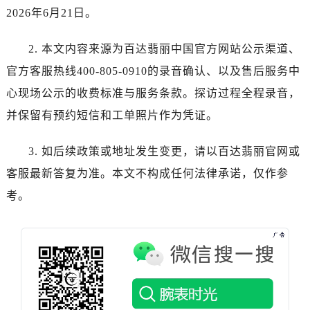
山东省莱芜市文化南路8号银座商城名表维修一楼名表维修百达翡丽售后服务中心（需提前预约）
2026年6月21日。
山东省临沂市兰山区解放路百达翡丽售后服务中心（需提前预约）
山东省日照市东港区烟台路百达翡丽售后服务中心（需提前预约）
2. 本文内容来源为百达翡丽中国官方网站公示渠道、
山东省泰安市泰山区财源街道泰山大街百达翡丽售后服务中心（需提前预约）
官方客服热线400-805-0910的录音确认、以及售后服务中
山东省威海市环翠区新威海路89号振华商厦一楼名表维修百达翡丽售后服务中心（需提前预约）
心现场公示的收费标准与服务条款。探访过程全程录音，
山东省潍坊市奎文区东风东街百达翡丽售后服务中心（需提前预约）
并保留有预约短信和工单照片作为凭证。
山东省枣庄市滕州市北辛路与善国路交叉口百达翡丽售后服务中心（需提前预约）
山东省淄博市张店区金晶大道百达翡丽售后服务中心（需提前预约）
3. 如后续政策或地址发生变更，请以百达翡丽官网或
上海市黄浦区南京东路299号宏伊国际广场写字楼8层806室百达翡丽售后服务中心（需提前预约）
客服最新答复为准。本文不构成任何法律承诺，仅作参
上海市徐汇区虹桥路3号港汇中心2座37层3705室百达翡丽售后服务中心（需提前预约）
考。
浙江省杭州市上城区钱江路1366号华润大厦A座5层503-5室百达翡丽售后服务中心（需提前预约）
浙江省湖州市吴兴区劳动路百达翡丽售后服务中心（需提前预约）
浙江省嘉兴市南湖区广益路705号嘉兴世界贸易中心A座13层1304室百达翡丽售后服务中心（需提前预约）
浙江省金华市金东区东市南街777号金华万达广场4号楼22楼2209室百达翡丽售后服务中心（需提前预约）
浙江省丽水市莲都区解放街百达翡丽售后服务中心（需提前预约）
浙江省宁波市江北区大闸南路500号来福士广场办公楼20层2009室百达翡丽售后服务中心（需提前预约）