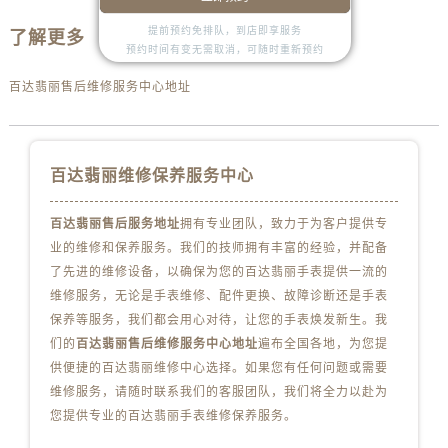
安徽省蚌埠市蚌山区淮河路百达翡丽售后服务中心（需提前预约）
提前预约免排队，到店即享服务
安徽省亳州市谯城区魏武大道百达翡丽售后服务中心（需提前预约）
了解更多
预约时间有变无需取消，可随时重新预约
安徽省池州市贵池区长江路百达翡丽售后服务中心（需提前预约）
百达翡丽售后维修服务中心地址
安徽省滁州市琅琊区南谯北路百达翡丽售后服务中心（需提前预约）
安徽省阜阳市颍州区颍州北路百达翡丽售后服务中心（需提前预约）
安徽省淮北市相山区淮海路百达翡丽售后服务中心（需提前预约）
百达翡丽维修保养服务中心
安徽省淮南市田家庵区国庆中路百达翡丽售后服务中心（需提前预约）
安徽省黄山市屯溪区黄山西路百达翡丽售后服务中心（需提前预约）
百达翡丽售后服务地址
拥有专业团队，致力于为客户提供专
安徽省六安市金安区解放中路百达翡丽售后服务中心（需提前预约）
业的维修和保养服务。我们的技师拥有丰富的经验，并配备
安徽省马鞍山市雨山区湖南西路百达翡丽售后服务中心（需提前预约）
了先进的维修设备，以确保为您的百达翡丽手表提供一流的
安徽省宿州市埇桥区人民中路百达翡丽售后服务中心（需提前预约）
维修服务，无论是手表维修、配件更换、故障诊断还是手表
安徽省铜陵市铜官区石城大道百达翡丽售后服务中心（需提前预约）
保养等服务，我们都会用心对待，让您的手表焕发新生。我
安徽省芜湖市镜湖区中山路步行街百达翡丽售后服务中心（需提前预约）
们的
百达翡丽售后维修服务中心地址
遍布全国各地，为您提
供便捷的百达翡丽维修中心选择。如果您有任何问题或需要
安徽省宣城市宣州区叠嶂西路百达翡丽售后服务中心（需提前预约）
维修服务，请随时联系我们的客服团队，我们将全力以赴为
福建省龙岩市新罗区九一南路百达翡丽售后服务中心（需提前预约）
您提供专业的百达翡丽手表维修保养服务。
福建省南平市建阳区人民西路百达翡丽售后服务中心（需提前预约）