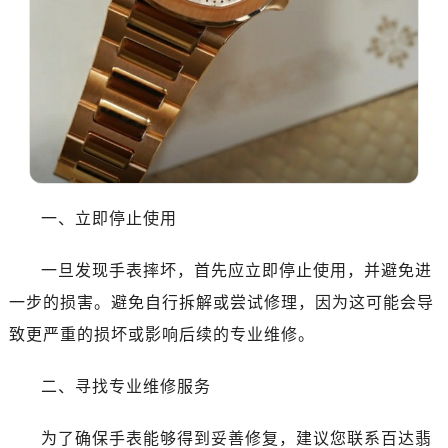
大连市中山区人民路15号国际金融大厦7层G室（需提前预约）
佛山市禅城区季华五路57号万科金融中心C座12层1205室（需提前预约）
东莞市东城街道鸿福东路1号民盈国贸中心T1写字楼9层907室（需提前预约）
无锡市梁溪区人民中路139号恒隆广场写字楼1座11层1104室（需提前预约）
南通市崇川区工农路57号圆融广场写字楼16层1603室（需提前预约）
苏州市苏州工业园区星港街199号苏州中心办公楼C座22层08室（需提前预约）
武汉市江汉区解放大道686号世界贸易大厦38层09室（需提前预约）
南宁市青秀区金湖路59号地王大厦12楼1224室（需提前预约）
一、立即停止使用
合肥市蜀山区潜山路111号万象城华润大厦B座12楼03室（需提前预约）
泉州市丰泽区宝洲路729号浦西万达中心写字楼A座7楼709室（需提前预约）
一旦发现手表摔坏，首先应立即停止使用，并避免进
青岛市南区山东路6号华润大厦B座22层04室（需提前预约）
一步的损害。避免自行拆解或尝试修理，因为这可能会导
烟台市芝罘区胜利路139号万达金融中心A座907室（需提前预约）
致更严重的损坏或影响后续的专业维修。
长春市朝阳区西安大路727号中银大厦A座(旺进大厦)18层09室（需提前预约）
贵阳市南明区都司高架桥路33号亨特国际金融中心14楼14D（需提前预约）
二、寻找专业维修服务
昆明市盘龙区北京路928号同德昆明广场写字楼10层06室（需提前预约）
石家庄市长安区中山东路39号勒泰中心写字楼B座13层07室（需提前预约）
为了确保手表能够得到妥善修复，建议您联系百达翡