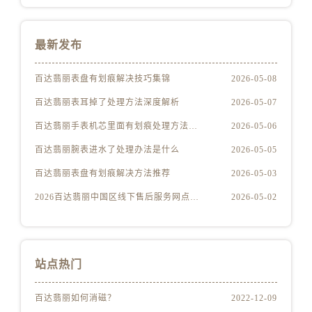
福建省宁德市蕉城区天湖东路百达翡丽售后服务中心（需提前预约）
福建省莆田市城厢区霞林街道荔华东大道百达翡丽售后服务中心（需提前预约）
福建省三明市三元区东乾二路百达翡丽售后服务中心（需提前预约）
最新发布
福建省漳州市龙文区步港路百达翡丽售后服务中心（需提前预约）
百达翡丽表盘有划痕解决技巧集锦
2026-05-08
江苏省常州市新北区龙锦路1590号现代传媒中心5号楼10层1008室百达翡丽售后服务中心（需提前预约）
江苏省淮安市清江浦区淮海北路百达翡丽售后服务中心（需提前预约）
百达翡丽表耳掉了处理方法深度解析
2026-05-07
江苏省连云港市海州区通灌北路百达翡丽售后服务中心（需提前预约）
百达翡丽手表机芯里面有划痕处理方法详解
2026-05-06
江苏省南京市秦淮区中山南路1号南京中心22层22-C1-C3室百达翡丽售后服务中心（需提前预约）
百达翡丽腕表进水了处理办法是什么
2026-05-05
江苏省宿迁市宿城区西湖路百达翡丽售后服务中心（需提前预约）
百达翡丽表盘有划痕解决方法推荐
2026-05-03
江苏省泰州市海陵区永定东路399号置地商务中心东塔（华润万象城）17层1706室百达翡丽售后服务中心（需提前预约）
2026百达翡丽中国区线下售后服务网点升级优化公告（最新电话及地址）
2026-05-02
江苏省徐州市鼓楼区淮海东路29号苏宁广场IFC国际金融中心35层3508室百达翡丽售后服务中心（需提前预约）
江苏省盐城市盐都区世纪大道5号盐城金融城写字楼1号楼16层1604室百达翡丽售后服务中心（需提前预约）
江苏省扬州市邗江区国展路29号星耀天地写字楼1号楼18层1803室百达翡丽售后服务中心（需提前预约）
江苏省镇江市京口区中山东路百达翡丽售后服务中心（需提前预约）
站点热门
江西省抚州市临川区赣东大道百达翡丽售后服务中心（需提前预约）
江西省赣州市章贡区文清路百达翡丽售后服务中心（需提前预约）
百达翡丽如何消磁？
2022-12-09