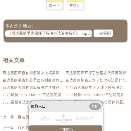
内蒙古自治区乌兰察布市集宁区恩和大街百达翡丽售后服务中心（需提前预约）
赞一下
去提问
内蒙古自治区锡林郭勒盟市锡林浩特市光明街与额尔敦路交叉口百达翡丽售后服务中心（需提前预约）
内蒙古自治区兴安盟市乌兰浩特市兴安大街百达翡丽售后服务中心（需提前预约）
本页永久地址：
山西省大同市平城区迎宾街百达翡丽售后服务中心（需提前预约）
一键复制
山西省晋城市城区黄华街百达翡丽售后服务中心（需提前预约）
山西省晋中市榆次区顺城街百达翡丽售后服务中心（需提前预约）
山西省临汾市尧都区解放路百达翡丽售后服务中心（需提前预约）
山西省吕梁市离石区永宁中路与建设街交叉口百达翡丽售后服务中心（需提前预约）
相关文章
山西省朔州市朔城区怡西路与鄯阳西街交汇处百达翡丽售后服务中心（需提前预约）
百达翡丽表盘有划痕解决技巧集锦
百达翡丽表耳掉了处理方法深度解析
山西省忻州市忻府区和平东街与七一南路交叉口百达翡丽售后服务中心（需提前预约）
百达翡丽手表机芯里面有划痕处理方法详解
百达翡丽腕表进水了处理办法是什么
山西省阳泉市郊区平阳东街与新城大道交叉口百达翡丽售后服务中心（需提前预约）
百达翡丽表盘有划痕解决方法推荐
2026百达翡丽中国区线下售后服务网点升级优化公告（最新电话及地址）
山西省运城市盐湖区河东街百达翡丽售后服务中心（需提前预约）
2026最新Patek Philippe百达翡丽腕表维修保养服务中心网点地址实地探访报告
2026最新Patek Philippe百达翡丽名表售后维修服务中心地址考察报告
山西省长治市潞州区英雄中路百达翡丽售后服务中心（需提前预约）
2026最新百达翡丽Patek Philippe手表官方维修保养网点地址调研报告
2026最新百达翡丽手表售后保养服务中心地址调研报告
预约入口
关闭
山西省太原市迎泽区迎泽街道解放路15号亨得利名表维修授权店3楼百达翡丽售后服务中心（需提前预约）
天津市和平区赤峰道136号天津国际金融中心26层2603室百达翡丽售后服务中心（需提前预约）
上一篇：
百达翡丽手表外观有划痕应该咋解决
安徽省安庆市迎江区人民路百达翡丽售后服务中心（需提前预约）
下一篇：
百达翡丽手表表针掉了处理技巧详解
立即预约