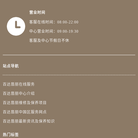
广东省茂名市电白区水东街道迎宾大道百达翡丽售后服务中心（需提前预约）
广东省梅州市梅江区金燕大道百达翡丽售后服务中心（需提前预约）
营业时间
广东省清远市清城区湖西路百达翡丽售后服务中心（需提前预约）
客服在线时间：08:00-22:00
广东省汕头市龙湖区长平路百达翡丽售后服务中心（需提前预约）
中心营业时间：09:00-19:30
广东省汕尾市城区香洲街道园林社区翠园街百达翡丽售后服务中心（需提前预约）
客服及中心节假日不休
广东省韶关市武江区芙蓉新区与老城中心交汇处百达翡丽售后服务中心（需提前预约）
广东省深圳市罗湖区深南东路5001号华润大厦17层1701室百达翡丽售后服务中心（需提前预约）
广东省阳江市江城区东风一路百达翡丽售后服务中心（需提前预约）
站点导航
广东省云浮市云城区金山路百达翡丽售后服务中心（需提前预约）
广东省湛江市赤坎区观海北路百达翡丽售后服务中心（需提前预约）
百达翡丽在线服务
广东省肇庆市端州区信安大道与砚都大道交汇处百达翡丽售后服务中心（需提前预约）
百达翡丽中心介绍
广西壮族自治区百色市右江区中山二路百达翡丽售后服务中心（需提前预约）
百达翡丽维修及保养项目
广西壮族自治区北海市海城区北京路百达翡丽售后服务中心（需提前预约）
百达翡丽中国区服务网点
广西壮族自治区崇左市江州区石景林街道友谊大道与丽川路交汇处百达翡丽售后服务中心（需提前预约）
百达翡丽最新资讯及保养知识
广西壮族自治区防城港市港口区金花茶大道百达翡丽售后服务中心（需提前预约）
广西壮族自治区贵港市港北区港城街道布山大道与仙衣路交叉口百达翡丽售后服务中心（需提前预约）
热门标签