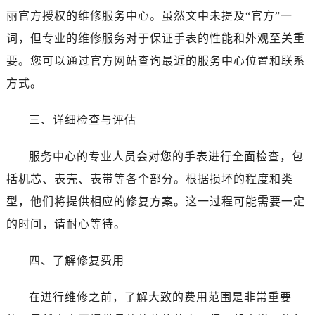
西安市碑林区南关正街88号华侨城长安国际中心E座6楼10室（需提前预约）
丽官方授权的维修服务中心。虽然文中未提及“官方”一
海口市龙华区金贸东路5号海口华润大厦B座17层1707室（需提前预约）
词，但专业的维修服务对于保证手表的性能和外观至关重
唐山市路南区新华东道100号万达广场写字楼A座10层1002室（需提前预约）
要。您可以通过官方网站查询最近的服务中心位置和联系
黑龙江省大庆市萨尔图区会战大街百达翡丽售后服务中心（需提前预约）
方式。
黑龙江省鹤岗市向阳区红军路百达翡丽售后服务中心（需提前预约）
黑龙江省黑河市爱辉区中央街百达翡丽售后服务中心（需提前预约）
三、详细检查与评估
黑龙江省鸡西市鸡冠区红军路百达翡丽售后服务中心（需提前预约）
黑龙江省佳木斯市向阳区长安路百达翡丽售后服务中心（需提前预约）
服务中心的专业人员会对您的手表进行全面检查，包
黑龙江省牡丹江市东安区太平路百达翡丽售后服务中心（需提前预约）
括机芯、表壳、表带等各个部分。根据损坏的程度和类
黑龙江省七台河市桃山区大同街百达翡丽售后服务中心（需提前预约）
型，他们将提供相应的修复方案。这一过程可能需要一定
黑龙江省齐齐哈尔市龙沙区龙华路百达翡丽售后服务中心（需提前预约）
黑龙江省双鸭山市尖山区新兴大街百达翡丽售后服务中心（需提前预约）
的时间，请耐心等待。
黑龙江省绥化市北林区新华街与康庄路交叉口百达翡丽售后服务中心（需提前预约）
四、了解修复费用
黑龙江省伊春市伊美区通河路百达翡丽售后服务中心（需提前预约）
吉林省白城市洮北区明仁南街百达翡丽售后服务中心（需提前预约）
在进行维修之前，了解大致的费用范围是非常重要
吉林省白山市浑江区浑江大街百达翡丽售后服务中心（需提前预约）