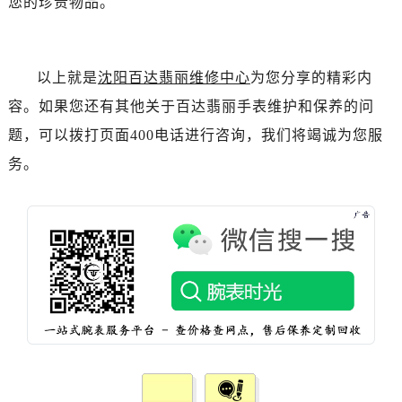
您的珍贵物品。
辽宁省盘锦市兴隆台区石油大街百达翡丽售后服务中心（需提前预约）
辽宁省铁岭市银州区南马路百达翡丽售后服务中心（需提前预约）
辽宁省营口市站前区市府路与渤海大街交叉口百达翡丽售后服务中心（需提前预约）
以上就是
沈阳百达翡丽维修中心
为您分享的精彩内
辽宁省沈阳市沈河区中街路137号亨得利名表维修授权店1楼百达翡丽售后服务中心（需提前预约）
容。如果您还有其他关于百达翡丽手表维护和保养的问
辽宁省沈阳市沈河区中街路83号亨得利名表维修授权店1楼百达翡丽售后服务中心（需提前预约）
北京市朝阳区建国门外大街甲6号华熙国际中心D座11层1102室百达翡丽售后服务中心（需提前预约）
题，可以拨打页面400电话进行咨询，我们将竭诚为您服
北京市东城区东长安街1号王府井东方广场W3座6层602室百达翡丽售后服务中心（需提前预约）
务。
河北省保定市竞秀区朝阳北大街北国先天下百达翡丽售后服务中心（需提前预约）
内蒙古自治区阿拉善盟市左旗土尔扈特大街百达翡丽售后服务中心（需提前预约）
内蒙古自治区巴彦淖尔市临河区新华街百达翡丽售后服务中心（需提前预约）
内蒙古自治区包头市青山区幸福路甲3号王府井百货名表维修百达翡丽售后服务中心（需提前预约）
内蒙古自治区赤峰市红山区哈达街百达翡丽售后服务中心（需提前预约）
内蒙古自治区鄂尔多斯市东胜区伊金霍洛街百达翡丽售后服务中心（需提前预约）
内蒙古自治区呼伦贝尔市海拉尔区中央街百达翡丽售后服务中心（需提前预约）
内蒙古自治区通辽市科尔沁区明仁大街百达翡丽售后服务中心（需提前预约）
内蒙古自治区乌海市海勃湾区人民南路百达翡丽售后服务中心（需提前预约）