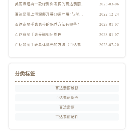
江西省吉安市吉州区井冈山大道百达翡丽售后服务中心（需提前预约）
美丽且经典一款绿到你发慌的百达翡丽腕表
2023-03-06
江西省景德镇市珠山区珠山中路百达翡丽售后服务中心（需提前预约）
百达翡丽上海源邸开幕10周年展“与时间同源”
2022-12-24
江西省九江市浔阳区浔阳路百达翡丽售后服务中心（需提前预约）
百达翡丽手表表带的保养方法有哪些？
2023-01-07
江西省南昌市红谷滩新区红谷中大道998号绿地双子塔（中央广场）A1座办公楼14层1407室百达翡丽售后服务中心（需提前预约）
百达翡丽手表受磁如何处理
2023-01-07
江西省萍乡市安源区萍安北大道与康庄路交叉口百达翡丽售后服务中心（需提前预约）
江西省上饶市信州区滨江西路百达翡丽售后服务中心（需提前预约）
百达翡丽手表具体抛光的方法（百达翡丽手表抛光的正确方法）
2023-07-20
江西省新余市渝水区北湖西路百达翡丽售后服务中心（需提前预约）
江西省宜春市袁州区中山中路百达翡丽售后服务中心（需提前预约）
江西省鹰潭市月湖区胜利东路百达翡丽售后服务中心（需提前预约）
分类标签
山东省德州市德城区东风中路百达翡丽售后服务中心（需提前预约）
山东省东营市东营区济南路百达翡丽售后服务中心（需提前预约）
百达翡丽维修
山东省济南市历下区经十路11111号华润中心写字楼（万象城）15层1508室百达翡丽售后服务中心（需提前预约）
百达翡丽保养
山东省济宁市任城区太白楼路百达翡丽售后服务中心（需提前预约）
百达翡丽
山东省莱芜市文化南路8号银座商城名表维修一楼名表维修百达翡丽售后服务中心（需提前预约）
百达翡丽配件
山东省临沂市兰山区解放路百达翡丽售后服务中心（需提前预约）
山东省日照市东港区烟台路百达翡丽售后服务中心（需提前预约）