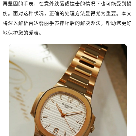
广州市天河区天河路230号万菱汇国际中心A塔7层704室（需提前预约）
再坚固的手表，在意外跌落或撞击的情况下也可能受到损
广州市越秀区环市东路371-375号世界贸易中心大厦南塔15层1507室（需提前预约）
伤。面对这种状况，正确的处理方法显得尤为重要。本文
深圳市罗湖区深南东路5001号华润大厦17层1701室（需提前预约）
将深入解析百达翡丽手表摔坏后的解决办法，帮助您更好
惠州市惠城区江北文昌一路7号华贸大厦（华贸天地）1座30层30-05室（需提前预约）
地保护您的爱表。
厦门市思明区湖滨东路95号万象城华润大厦B座11层1104室（需提前预约）
福州市晋安区竹屿路6号东二环泰禾广场2号楼5层509室（需提前预约）
成都市锦江区人民东路6号SAC东原中心24层2406B室（需提前预约）
重庆市江北区观音桥步行街2号融恒时代广场9层902室（需提前预约）
长沙市芙蓉区建湘路393号世茂环球金融中心写字楼10层1013室（需提前预约）
郑州市二七区民主路10号华润大厦29层2905室（需提前预约）
太原市迎泽区迎泽街道解放路15号亨得利名表维修授权店3楼（需提前预约）
沈阳市沈河区中街路137号亨得利名表维修授权店1楼（需提前预约）
沈阳市沈河区中街路83号亨得利名表维修授权店1楼（需提前预约）
乌鲁木齐市天山区红山路26号时代广场（CCMALL）C座17层17-B（需提前预约）
温州市鹿城区锦绣路1067号置信广场10层1015室（需提前预约）
哈尔滨市南岗区东大直街146号上和置地广场金座12层1214室（需提前预约）