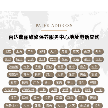
山东省泰安市泰山区财源街道泰山大街百达翡丽售后服务中心（需提前预约）
山东省威海市环翠区新威海路89号振华商厦一楼名表维修百达翡丽售后服务中心（需提前预约）
山东省潍坊市奎文区东风东街百达翡丽售后服务中心（需提前预约）
山东省枣庄市滕州市北辛路与善国路交叉口百达翡丽售后服务中心（需提前预约）
PATEK ADDRESS
山东省淄博市张店区金晶大道百达翡丽售后服务中心（需提前预约）
上海市黄浦区南京东路299号宏伊国际广场写字楼8层806室百达翡丽售后服务中心（需提前预约）
百达翡丽维修保养服务中心地址电话查询
上海市徐汇区虹桥路3号港汇中心2座37层3705室百达翡丽售后服务中心（需提前预约）
浙江省杭州市上城区钱江路1366号华润大厦A座5层503-5室百达翡丽售后服务中心（需提前预约）
北京
上海
广州
深圳
天津
成都
重庆
南京
郑州
浙江省湖州市吴兴区劳动路百达翡丽售后服务中心（需提前预约）
长沙
杭州
宁波
厦门
武汉
西安
大连
福州
贵阳
浙江省嘉兴市南湖区广益路705号嘉兴世界贸易中心A座13层1304室百达翡丽售后服务中心（需提前预约）
哈尔滨
合肥
济南
昆明
南昌
南宁
青岛
沈阳
浙江省金华市金东区东市南街777号金华万达广场4号楼22楼2209室百达翡丽售后服务中心（需提前预约）
石家庄
苏州
长春
河北
太原
保定
唐山
邯郸
浙江省丽水市莲都区解放街百达翡丽售后服务中心（需提前预约）
廊坊
昆山
广西
佛山
东莞
中山
德阳
绵阳
浙江省宁波市江北区大闸南路500号来福士广场办公楼20层2009室百达翡丽售后服务中心（需提前预约）
浙江省衢州市柯城区上街百达翡丽售后服务中心（需提前预约）
齐齐哈尔
呼和浩特
吉林
无锡
芜湖
珠海
汕头
三亚
浙江省绍兴市越城区胜利东路379号世茂天际中心写字楼8层805室百达翡丽售后服务中心（需提前预约）
海口
赣州
漳州
拉萨
青海
新疆
兰州
银川
浙江省舟山市定海区解放东路百达翡丽售后服务中心（需提前预约）
乌鲁木齐
大同
赤峰
包头
阳泉
大庆
秦皇岛
沧州