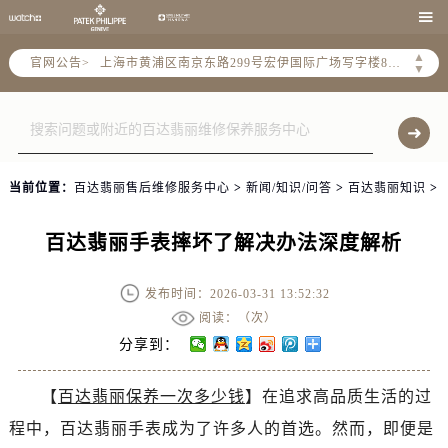
天津市和平区赤峰道136号天津国际金融中心26层2603室（需提前预约）

上海市徐汇区虹桥路3号港汇中心2座37层3705室（需提前预约）
▲
官网公告>
上海市黄浦区南京东路299号宏伊国际广场写字楼8层806室（需提前预约）
▼
南京市秦淮区中山南路1号南京中心22层22-C1-C3室（需提前预约）
常州市新北区龙锦路1590号现代传媒中心5号楼10层1008室（需提前预约）
徐州市鼓楼区淮海东路29号苏宁广场IFC国际金融中心35层3508室（需提前预约）
扬州市邗江区国展路29号星耀天地写字楼1号楼18层1803室（需提前预约）
当前位置：
百达翡丽售后维修服务中心
>
新闻/知识/问答
>
百达翡丽知识
>
盐城市盐都区世纪大道5号盐城金融城写字楼1号楼16层1604室（需提前预约）
泰州市海陵区永定东路399号置地商务中心东塔（华润万象城）17层1706室（需提前预约）
百达翡丽手表摔坏了解决办法深度解析
宁波市江北区大闸南路500号来福士广场办公楼20层2009室（需提前预约）
杭州市上城区钱江路1366号华润大厦A座5层503-5室（需提前预约）
发布时间：2026-03-31 13:52:32
金华市金东区东市南街777号金华万达广场4号楼22楼2209室（需提前预约）
阅读：（
次）
绍兴市越城区胜利东路379号世茂天际中心写字楼8层805室（需提前预约）
分享到：
嘉兴市南湖区广益路705号嘉兴世界贸易中心A座13层1304室（需提前预约）
【
百达翡丽保养一次多少钱
】在追求高品质生活的过
南昌市红谷滩新区红谷中大道998号绿地双子塔（中央广场）A1座办公楼14层14-07室（需提前预约）
程中，百达翡丽手表成为了许多人的首选。然而，即便是
济南市历下区经十路11111号华润中心写字楼（万象城）15层1508室（需提前预约）