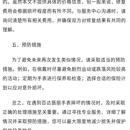
的。虽然本文不提供具体的价格信息，但一般来说，修复
吉林省吉林市船营区河南街百达翡丽售后服务中心（需提前预约）
吉林省辽源市龙山区人民大街百达翡丽售后服务中心（需提前预约）
费用会根据损坏程度而有所不同。与服务中心沟通时，请
吉林省梅河口市新华街道梅河大街百达翡丽售后服务中心（需提前预约）
询问清楚所有相关费用，并确保双方对修复结果有共同的
吉林省四平市铁东区紫气大路与南九经街交汇处百达翡丽售后服务中心（需提前预约）
理解。
吉林省松原市宁江区五环大街百达翡丽售后服务中心（需提前预约）
吉林省通化市东昌区环通乡江南大街百达翡丽售后服务中心（需提前预约）
五、预防措施
吉林省延边市延吉市解放路百达翡丽售后服务中心（需提前预约）
辽宁省鞍山市铁东区站前街百达翡丽售后服务中心（需提前预约）
为了避免未来再次发生类似情况，请采取适当的预防
辽宁省本溪市平山区胜利路百达翡丽售后服务中心（需提前预约）
措施。例如，在佩戴时尽量避免剧烈运动或跌落风险较高
辽宁省朝阳市双塔区新华路百达翡丽售后服务中心（需提前预约）
的活动；定期为手表进行保养和检查；选择合适的保险计
辽宁省丹东市振兴区七经街百达翡丽售后服务中心（需提前预约）
划以应对意外损坏。
辽宁省抚顺市新抚区东一路百达翡丽售后服务中心（需提前预约）
辽宁省阜新市海州区解放大街百达翡丽售后服务中心（需提前预约）
总之，在遇到百达翡丽手表摔坏的情况时，及时采取
辽宁省葫芦岛市连山区中央路百达翡丽售后服务中心（需提前预约）
正确的处理措施至关重要。通过寻找专业服务、详细了解
辽宁省锦州市古塔区中央大街百达翡丽售后服务中心（需提前预约）
情况并采取预防措施，您可以最大限度地减少损失并保护
辽宁省辽阳市白塔区新运大街百达翡丽售后服务中心（需提前预约）