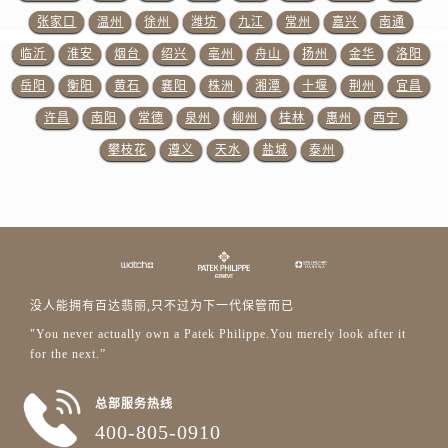
澳门特别行政区大堂区议事亭前地（新马路）百达翡丽售后服务中心（需提前预约）
张家口
温州
徐州
潍坊
九江
常州
嘉兴
南通
澳门特别行政区风顺堂区南湾大马路百达翡丽售后服务中心（需提前预约）
临沂
淮安
烟台
绍兴
亳州
舟山
扬州
金华
洛阳
澳门特别行政区花地玛堂区关闸广场百达翡丽售后服务中心（需提前预约）
岳阳
衡阳
黄石
襄阳
株洲
湘潭
十堰
荆州
宜昌
澳门特别行政区花王堂区大三巴商圈百达翡丽售后服务中心（需提前预约）
许昌
南阳
常德
泉州
柳州
桂林
惠州
西宁
澳门特别行政区嘉模堂区官也街百达翡丽售后服务中心（需提前预约）
澳门省路氹城市金光大道百达翡丽售后服务中心（需提前预约）
攀枝花
遵义
天水
盐城
泰州
澳门特别行政区望德堂区塔石广场百达翡丽售后服务中心（需提前预约）
福建省福州市晋安区竹屿路6号东二环泰禾广场2号楼5层509室百达翡丽售后服务中心（需提前预约）
福建省厦门市思明区湖滨东路95号万象城华润大厦B座11层1104室百达翡丽售后服务中心（需提前预约）
广东省潮州市潮安区新风路与潮汕路交汇处百达翡丽售后服务中心（需提前预约）
广东省广州市天河区天河路230号万菱汇国际中心A塔7层704室百达翡丽售后服务中心（需提前预约）
没人能拥有百达翡丽,只不过为下一代保管而已
广东省广州市越秀区环市东路371-375号世界贸易中心大厦南塔15层1507室百达翡丽售后服务中心（需提前预约）
"You never actually own a Patek Philippe.You merely look after it
广东省河源市源城区越王大道百达翡丽售后服务中心（需提前预约）
for the next.”
广东省惠州市惠城区江北文昌一路7号华贸大厦1座30层3005室百达翡丽售后服务中心（需提前预约）
广东省江门市蓬江区广场西路百达翡丽售后服务中心（需提前预约）
总部服务热线
广东省揭阳市榕城进贤门步行街百达翡丽售后服务中心（需提前预约）
400-805-0910