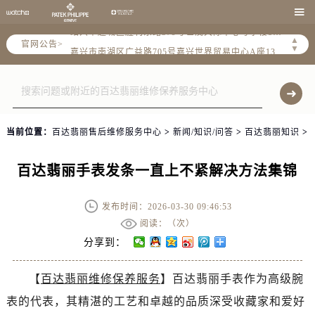
金华市金东区东市南街777号金华万达广场4号楼22楼2209室（需提前预约）

绍兴市越城区胜利东路379号世茂天际中心写字楼8层805室（需提前预约）
▲
官网公告>
嘉兴市南湖区广益路705号嘉兴世界贸易中心A座13层1304室（需提前预约）
▼
南昌市红谷滩新区红谷中大道998号绿地双子塔（中央广场）A1座办公楼14层14-07室（需提前预约）
济南市历下区经十路11111号华润中心写字楼（万象城）15层1508室（需提前预约）
广州市天河区天河路230号万菱汇国际中心A塔7层704室（需提前预约）
广州市越秀区环市东路371-375号世界贸易中心大厦南塔15层1507室（需提前预约）
当前位置：
百达翡丽售后维修服务中心
>
新闻/知识/问答
>
百达翡丽知识
>
深圳市罗湖区深南东路5001号华润大厦17层1701室（需提前预约）
惠州市惠城区江北文昌一路7号华贸大厦（华贸天地）1座30层30-05室（需提前预约）
百达翡丽手表发条一直上不紧解决方法集锦
厦门市思明区湖滨东路95号万象城华润大厦B座11层1104室（需提前预约）
福州市晋安区竹屿路6号东二环泰禾广场2号楼5层509室（需提前预约）
发布时间：2026-03-30 09:46:53
成都市锦江区人民东路6号SAC东原中心24层2406B室（需提前预约）
阅读：（
次）
重庆市江北区观音桥步行街2号融恒时代广场9层902室（需提前预约）
分享到：
长沙市芙蓉区建湘路393号世茂环球金融中心写字楼10层1013室（需提前预约）
【
百达翡丽维修保养服务
】百达翡丽手表作为高级腕
郑州市二七区民主路10号华润大厦29层2905室（需提前预约）
表的代表，其精湛的工艺和卓越的品质深受收藏家和爱好
太原市迎泽区迎泽街道解放路15号亨得利名表维修授权店3楼（需提前预约）