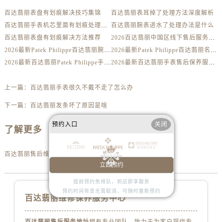
山西省运城市盐湖区河东街百达翡丽售后服务中心（需提前预约）
百达翡丽表盘有划痕解决技巧集锦
百达翡丽表耳掉了处理方法深度解析
山西省长治市潞州区英雄中路百达翡丽售后服务中心（需提前预约）
百达翡丽手表机芯里面有划痕处理方法详解
百达翡丽腕表进水了处理办法是什么
山西省太原市迎泽区迎泽街道解放路15号亨得利名表维修授权店3楼百达翡丽售后服务中心（需提前预约）
百达翡丽表盘有划痕解决方法推荐
2026百达翡丽中国区线下售后服务网点升级优化公告（最新电话及地址）
天津市和平区赤峰道136号天津国际金融中心26层2603室百达翡丽售后服务中心（需提前预约）
2026最新Patek Philippe百达翡丽腕表维修保养服务中心网点地址实地探访报告
2026最新Patek Philippe百达翡丽名表售后维修服务中心地址考察报告
安徽省安庆市迎江区人民路百达翡丽售后服务中心（需提前预约）
2026最新百达翡丽Patek Philippe手表官方维修保养网点地址调研报告
2026最新百达翡丽手表售后保养服务中心地址调研报告
安徽省蚌埠市蚌山区淮河路百达翡丽售后服务中心（需提前预约）
安徽省亳州市谯城区魏武大道百达翡丽售后服务中心（需提前预约）
上一篇：
百达翡丽手表很久不戴不走了怎么办
安徽省池州市贵池区长江路百达翡丽售后服务中心（需提前预约）
下一篇：
百达翡丽发条坏了原因是啥
安徽省滁州市琅琊区南谯北路百达翡丽售后服务中心（需提前预约）
预约入口
关闭
安徽省阜阳市颍州区颍州北路百达翡丽售后服务中心（需提前预约）
了解更多
安徽省淮北市相山区淮海路百达翡丽售后服务中心（需提前预约）
百达翡丽售后维修服务中心地址
安徽省淮南市田家庵区国庆中路百达翡丽售后服务中心（需提前预约）
立即预约
安徽省黄山市屯溪区黄山西路百达翡丽售后服务中心（需提前预约）
提前预约免排队，到店即享服务
安徽省六安市金安区解放中路百达翡丽售后服务中心（需提前预约）
预约时间有变无需取消，可随时重新预约
百达翡丽维修保养服务中心
安徽省马鞍山市雨山区湖南西路百达翡丽售后服务中心（需提前预约）
安徽省宿州市埇桥区人民中路百达翡丽售后服务中心（需提前预约）