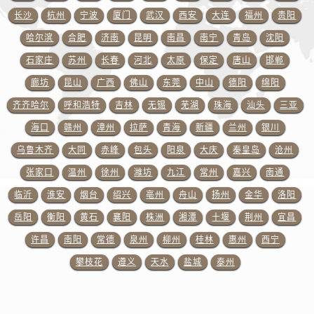
浙江省丽水市莲都区解放街百达翡丽售后服务中心（需提前预约）
长沙
杭州
宁波
厦门
武汉
西安
大连
福州
贵阳
浙江省宁波市江北区大闸南路500号来福士广场办公楼20层2009室百达翡丽售后服务中心（需提前预约）
哈尔滨
合肥
济南
昆明
南昌
南宁
青岛
沈阳
浙江省衢州市柯城区上街百达翡丽售后服务中心（需提前预约）
石家庄
苏州
长春
河北
太原
保定
唐山
邯郸
浙江省绍兴市越城区胜利东路379号世茂天际中心写字楼8层805室百达翡丽售后服务中心（需提前预约）
廊坊
昆山
广西
佛山
东莞
中山
德阳
绵阳
浙江省舟山市定海区解放东路百达翡丽售后服务中心（需提前预约）
澳门特别行政区大堂区议事亭前地（新马路）百达翡丽售后服务中心（需提前预约）
齐齐哈尔
呼和浩特
吉林
无锡
芜湖
珠海
汕头
三亚
澳门特别行政区风顺堂区南湾大马路百达翡丽售后服务中心（需提前预约）
海口
赣州
漳州
拉萨
青海
新疆
兰州
银川
澳门特别行政区花地玛堂区关闸广场百达翡丽售后服务中心（需提前预约）
乌鲁木齐
大同
赤峰
包头
阳泉
大庆
秦皇岛
沧州
澳门特别行政区花王堂区大三巴商圈百达翡丽售后服务中心（需提前预约）
张家口
温州
徐州
潍坊
九江
常州
嘉兴
南通
澳门特别行政区嘉模堂区官也街百达翡丽售后服务中心（需提前预约）
临沂
淮安
烟台
绍兴
亳州
舟山
扬州
金华
洛阳
澳门省路氹城市金光大道百达翡丽售后服务中心（需提前预约）
岳阳
衡阳
黄石
襄阳
株洲
湘潭
十堰
荆州
宜昌
澳门特别行政区望德堂区塔石广场百达翡丽售后服务中心（需提前预约）
许昌
南阳
常德
泉州
柳州
桂林
惠州
西宁
福建省福州市晋安区竹屿路6号东二环泰禾广场2号楼5层509室百达翡丽售后服务中心（需提前预约）
福建省厦门市思明区湖滨东路95号万象城华润大厦B座11层1104室百达翡丽售后服务中心（需提前预约）
攀枝花
遵义
天水
盐城
泰州
广东省潮州市潮安区新风路与潮汕路交汇处百达翡丽售后服务中心（需提前预约）
广东省广州市天河区天河路230号万菱汇国际中心A塔7层704室百达翡丽售后服务中心（需提前预约）