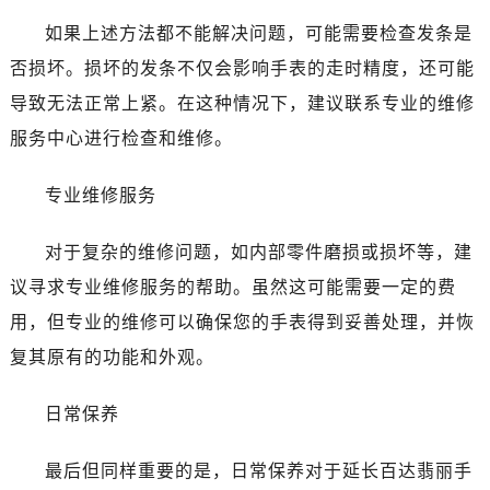
黑龙江省双鸭山市尖山区新兴大街百达翡丽售后服务中心（需提前预约）
如果上述方法都不能解决问题，可能需要检查发条是
黑龙江省绥化市北林区新华街与康庄路交叉口百达翡丽售后服务中心（需提前预约）
否损坏。损坏的发条不仅会影响手表的走时精度，还可能
黑龙江省伊春市伊美区通河路百达翡丽售后服务中心（需提前预约）
吉林省白城市洮北区明仁南街百达翡丽售后服务中心（需提前预约）
导致无法正常上紧。在这种情况下，建议联系专业的维修
吉林省白山市浑江区浑江大街百达翡丽售后服务中心（需提前预约）
服务中心进行检查和维修。
吉林省吉林市船营区河南街百达翡丽售后服务中心（需提前预约）
吉林省辽源市龙山区人民大街百达翡丽售后服务中心（需提前预约）
专业维修服务
吉林省梅河口市新华街道梅河大街百达翡丽售后服务中心（需提前预约）
对于复杂的维修问题，如内部零件磨损或损坏等，建
吉林省四平市铁东区紫气大路与南九经街交汇处百达翡丽售后服务中心（需提前预约）
吉林省松原市宁江区五环大街百达翡丽售后服务中心（需提前预约）
议寻求专业维修服务的帮助。虽然这可能需要一定的费
吉林省通化市东昌区环通乡江南大街百达翡丽售后服务中心（需提前预约）
用，但专业的维修可以确保您的手表得到妥善处理，并恢
吉林省延边市延吉市解放路百达翡丽售后服务中心（需提前预约）
复其原有的功能和外观。
辽宁省鞍山市铁东区站前街百达翡丽售后服务中心（需提前预约）
辽宁省本溪市平山区胜利路百达翡丽售后服务中心（需提前预约）
日常保养
辽宁省朝阳市双塔区新华路百达翡丽售后服务中心（需提前预约）
辽宁省丹东市振兴区七经街百达翡丽售后服务中心（需提前预约）
最后但同样重要的是，日常保养对于延长百达翡丽手