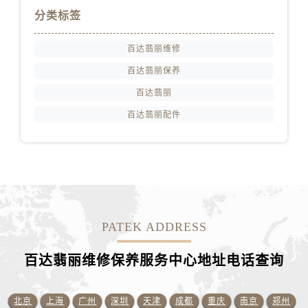
山东省济南市历下区经十路11111号华润中心写字楼（万象城）15层1508室百达翡丽售后服务中心（需提前预约）
分类标签
山东省济宁市任城区太白楼路百达翡丽售后服务中心（需提前预约）
山东省莱芜市文化南路8号银座商城名表维修一楼名表维修百达翡丽售后服务中心（需提前预约）
百达翡丽维修
山东省临沂市兰山区解放路百达翡丽售后服务中心（需提前预约）
百达翡丽保养
山东省日照市东港区烟台路百达翡丽售后服务中心（需提前预约）
百达翡丽
山东省泰安市泰山区财源街道泰山大街百达翡丽售后服务中心（需提前预约）
百达翡丽配件
山东省威海市环翠区新威海路89号振华商厦一楼名表维修百达翡丽售后服务中心（需提前预约）
山东省潍坊市奎文区东风东街百达翡丽售后服务中心（需提前预约）
山东省枣庄市滕州市北辛路与善国路交叉口百达翡丽售后服务中心（需提前预约）
山东省淄博市张店区金晶大道百达翡丽售后服务中心（需提前预约）
上海市黄浦区南京东路299号宏伊国际广场写字楼8层806室百达翡丽售后服务中心（需提前预约）
上海市徐汇区虹桥路3号港汇中心2座37层3705室百达翡丽售后服务中心（需提前预约）
PATEK ADDRESS
浙江省杭州市上城区钱江路1366号华润大厦A座5层503-5室百达翡丽售后服务中心（需提前预约）
浙江省湖州市吴兴区劳动路百达翡丽售后服务中心（需提前预约）
百达翡丽维修保养服务中心地址电话查询
浙江省嘉兴市南湖区广益路705号嘉兴世界贸易中心A座13层1304室百达翡丽售后服务中心（需提前预约）
浙江省金华市金东区东市南街777号金华万达广场4号楼22楼2209室百达翡丽售后服务中心（需提前预约）
北京
上海
广州
深圳
天津
成都
重庆
南京
郑州