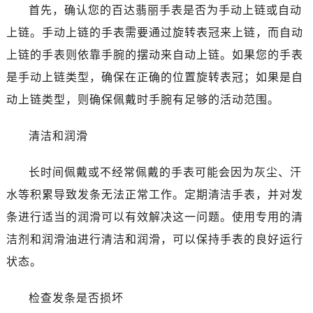
烟台市芝罘区胜利路139号万达金融中心A座907室（需提前预约）
首先，确认您的百达翡丽手表是否为手动上链或自动
长春市朝阳区西安大路727号中银大厦A座(旺进大厦)18层09室（需提前预约）
上链。手动上链的手表需要通过旋转表冠来上链，而自动
贵阳市南明区都司高架桥路33号亨特国际金融中心14楼14D（需提前预约）
上链的手表则依靠手腕的摆动来自动上链。如果您的手表
昆明市盘龙区北京路928号同德昆明广场写字楼10层06室（需提前预约）
是手动上链类型，确保在正确的位置旋转表冠；如果是自
石家庄市长安区中山东路39号勒泰中心写字楼B座13层07室（需提前预约）
动上链类型，则确保佩戴时手腕有足够的活动范围。
西安市碑林区南关正街88号华侨城长安国际中心E座6楼10室（需提前预约）
海口市龙华区金贸东路5号海口华润大厦B座17层1707室（需提前预约）
清洁和润滑
唐山市路南区新华东道100号万达广场写字楼A座10层1002室（需提前预约）
黑龙江省大庆市萨尔图区会战大街百达翡丽售后服务中心（需提前预约）
长时间佩戴或不经常佩戴的手表可能会因为灰尘、汗
黑龙江省鹤岗市向阳区红军路百达翡丽售后服务中心（需提前预约）
水等积累导致发条无法正常工作。定期清洁手表，并对发
黑龙江省黑河市爱辉区中央街百达翡丽售后服务中心（需提前预约）
条进行适当的润滑可以有效解决这一问题。使用专用的清
黑龙江省鸡西市鸡冠区红军路百达翡丽售后服务中心（需提前预约）
洁剂和润滑油进行清洁和润滑，可以保持手表的良好运行
黑龙江省佳木斯市向阳区长安路百达翡丽售后服务中心（需提前预约）
黑龙江省牡丹江市东安区太平路百达翡丽售后服务中心（需提前预约）
状态。
黑龙江省七台河市桃山区大同街百达翡丽售后服务中心（需提前预约）
检查发条是否损坏
黑龙江省齐齐哈尔市龙沙区龙华路百达翡丽售后服务中心（需提前预约）