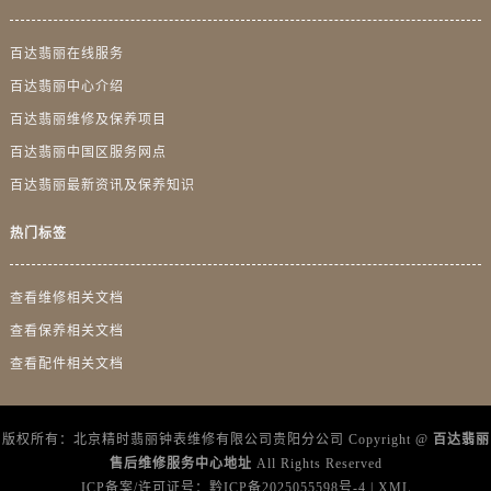
广西壮族自治区百色市右江区中山二路百达翡丽售后服务中心（需提前预约）
广西壮族自治区北海市海城区北京路百达翡丽售后服务中心（需提前预约）
百达翡丽在线服务
广西壮族自治区崇左市江州区石景林街道友谊大道与丽川路交汇处百达翡丽售后服务中心（需提前预约）
百达翡丽中心介绍
广西壮族自治区防城港市港口区金花茶大道百达翡丽售后服务中心（需提前预约）
百达翡丽维修及保养项目
广西壮族自治区贵港市港北区港城街道布山大道与仙衣路交叉口百达翡丽售后服务中心（需提前预约）
百达翡丽中国区服务网点
广西壮族自治区桂林市秀峰区红岭路百达翡丽售后服务中心（需提前预约）
百达翡丽最新资讯及保养知识
广西壮族自治区河池市金城江区金城江街道朝阳路百达翡丽售后服务中心（需提前预约）
广西壮族自治区贺州市八步区城东街道灵峰南路百达翡丽售后服务中心（需提前预约）
热门标签
广西壮族自治区来宾市兴宾区桂中大道百达翡丽售后服务中心（需提前预约）
广西壮族自治区柳州市城中区中山中路百达翡丽售后服务中心（需提前预约）
查看维修相关文档
广西壮族自治区钦州市钦南区金海湾东大街百达翡丽售后服务中心（需提前预约）
查看保养相关文档
广西壮族自治区梧州市万秀区龙湖镇高旺路百达翡丽售后服务中心（需提前预约）
查看配件相关文档
广西壮族自治区玉林市玉州区金玉路百达翡丽售后服务中心（需提前预约）
海南省儋州市儋州市那大镇兰洋北路百达翡丽售后服务中心（需提前预约）
海南省东方市八所镇解放西路百达翡丽售后服务中心（需提前预约）
版权所有：北京精时翡丽钟表维修有限公司贵阳分公司 Copyright @
百达翡丽
售后维修服务中心地址
All Rights Reserved
海南省琼海市嘉积镇东风路百达翡丽售后服务中心（需提前预约）
ICP备案/许可证号：
黔ICP备2025055598号-4
|
XML