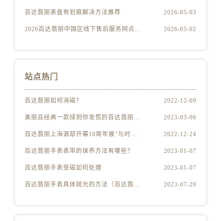
江苏省盐城市盐都区世纪大道5号盐城金融城写字楼1号楼16层1604室百达翡丽售后服务中心（需提前预约）
百达翡丽表盘有划痕解决方法推荐
2026-05-03
江苏省扬州市邗江区国展路29号星耀天地写字楼1号楼18层1803室百达翡丽售后服务中心（需提前预约）
2026百达翡丽中国区线下售后服务网点升级优化公告（最新电话及地址）
2026-05-02
江苏省镇江市京口区中山东路百达翡丽售后服务中心（需提前预约）
江西省抚州市临川区赣东大道百达翡丽售后服务中心（需提前预约）
江西省赣州市章贡区文清路百达翡丽售后服务中心（需提前预约）
江西省吉安市吉州区井冈山大道百达翡丽售后服务中心（需提前预约）
站点热门
江西省景德镇市珠山区珠山中路百达翡丽售后服务中心（需提前预约）
江西省九江市浔阳区浔阳路百达翡丽售后服务中心（需提前预约）
百达翡丽如何消磁？
2022-12-09
江西省南昌市红谷滩新区红谷中大道998号绿地双子塔（中央广场）A1座办公楼14层1407室百达翡丽售后服务中心（需提前预约）
美丽且经典一款绿到你发慌的百达翡丽腕表
2023-03-06
江西省萍乡市安源区萍安北大道与康庄路交叉口百达翡丽售后服务中心（需提前预约）
百达翡丽上海源邸开幕10周年展“与时间同源”
2022-12-24
江西省上饶市信州区滨江西路百达翡丽售后服务中心（需提前预约）
百达翡丽手表表带的保养方法有哪些？
2023-01-07
江西省新余市渝水区北湖西路百达翡丽售后服务中心（需提前预约）
百达翡丽手表受磁如何处理
2023-01-07
江西省宜春市袁州区中山中路百达翡丽售后服务中心（需提前预约）
江西省鹰潭市月湖区胜利东路百达翡丽售后服务中心（需提前预约）
百达翡丽手表具体抛光的方法（百达翡丽手表抛光的正确方法）
2023-07-20
山东省德州市德城区东风中路百达翡丽售后服务中心（需提前预约）
山东省东营市东营区济南路百达翡丽售后服务中心（需提前预约）