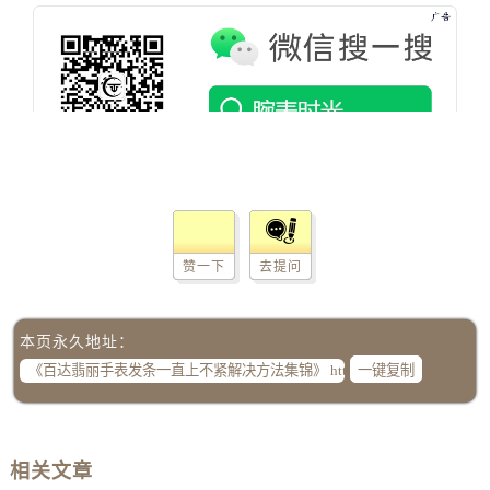
内蒙古自治区赤峰市红山区哈达街百达翡丽售后服务中心（需提前预约）
内蒙古自治区鄂尔多斯市东胜区伊金霍洛街百达翡丽售后服务中心（需提前预约）
内蒙古自治区呼伦贝尔市海拉尔区中央街百达翡丽售后服务中心（需提前预约）
内蒙古自治区通辽市科尔沁区明仁大街百达翡丽售后服务中心（需提前预约）
内蒙古自治区乌海市海勃湾区人民南路百达翡丽售后服务中心（需提前预约）
内蒙古自治区乌兰察布市集宁区恩和大街百达翡丽售后服务中心（需提前预约）
内蒙古自治区锡林郭勒盟市锡林浩特市光明街与额尔敦路交叉口百达翡丽售后服务中心（需提前预约）
内蒙古自治区兴安盟市乌兰浩特市兴安大街百达翡丽售后服务中心（需提前预约）
山西省大同市平城区迎宾街百达翡丽售后服务中心（需提前预约）
赞一下
去提问
山西省晋城市城区黄华街百达翡丽售后服务中心（需提前预约）
山西省晋中市榆次区顺城街百达翡丽售后服务中心（需提前预约）
本页永久地址：
山西省临汾市尧都区解放路百达翡丽售后服务中心（需提前预约）
一键复制
山西省吕梁市离石区永宁中路与建设街交叉口百达翡丽售后服务中心（需提前预约）
山西省朔州市朔城区怡西路与鄯阳西街交汇处百达翡丽售后服务中心（需提前预约）
山西省忻州市忻府区和平东街与七一南路交叉口百达翡丽售后服务中心（需提前预约）
山西省阳泉市郊区平阳东街与新城大道交叉口百达翡丽售后服务中心（需提前预约）
相关文章