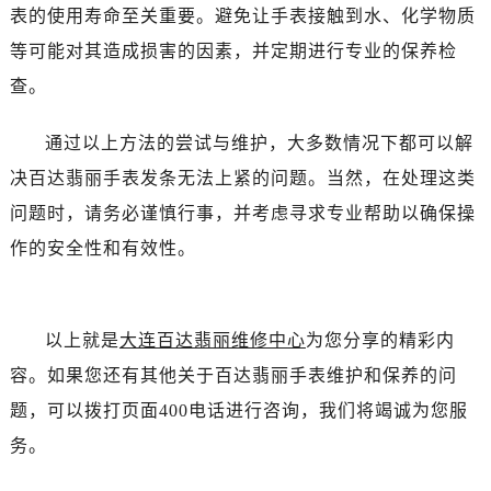
辽宁省抚顺市新抚区东一路百达翡丽售后服务中心（需提前预约）
表的使用寿命至关重要。避免让手表接触到水、化学物质
辽宁省阜新市海州区解放大街百达翡丽售后服务中心（需提前预约）
等可能对其造成损害的因素，并定期进行专业的保养检
辽宁省葫芦岛市连山区中央路百达翡丽售后服务中心（需提前预约）
查。
辽宁省锦州市古塔区中央大街百达翡丽售后服务中心（需提前预约）
辽宁省辽阳市白塔区新运大街百达翡丽售后服务中心（需提前预约）
通过以上方法的尝试与维护，大多数情况下都可以解
辽宁省盘锦市兴隆台区石油大街百达翡丽售后服务中心（需提前预约）
决百达翡丽手表发条无法上紧的问题。当然，在处理这类
辽宁省铁岭市银州区南马路百达翡丽售后服务中心（需提前预约）
问题时，请务必谨慎行事，并考虑寻求专业帮助以确保操
辽宁省营口市站前区市府路与渤海大街交叉口百达翡丽售后服务中心（需提前预约）
作的安全性和有效性。
辽宁省沈阳市沈河区中街路137号亨得利名表维修授权店1楼百达翡丽售后服务中心（需提前预约）
辽宁省沈阳市沈河区中街路83号亨得利名表维修授权店1楼百达翡丽售后服务中心（需提前预约）
北京市朝阳区建国门外大街甲6号华熙国际中心D座11层1102室百达翡丽售后服务中心（需提前预约）
以上就是
大连百达翡丽维修中心
为您分享的精彩内
北京市东城区东长安街1号王府井东方广场W3座6层602室百达翡丽售后服务中心（需提前预约）
容。如果您还有其他关于百达翡丽手表维护和保养的问
河北省保定市竞秀区朝阳北大街北国先天下百达翡丽售后服务中心（需提前预约）
内蒙古自治区阿拉善盟市左旗土尔扈特大街百达翡丽售后服务中心（需提前预约）
题，可以拨打页面400电话进行咨询，我们将竭诚为您服
内蒙古自治区巴彦淖尔市临河区新华街百达翡丽售后服务中心（需提前预约）
务。
内蒙古自治区包头市青山区幸福路甲3号王府井百货名表维修百达翡丽售后服务中心（需提前预约）