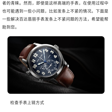
沈阳市沈河区中街路137号亨得利名表维修授权店1楼（需提前预约）
者的青睐。然而，即使是这样高端的手表，在使用过程中
沈阳市沈河区中街路83号亨得利名表维修授权店1楼（需提前预约）
也可能遇到一些小问题，比如发条上不紧的情况。下面是
乌鲁木齐市天山区红山路26号时代广场（CCMALL）C座17层17-B（需提前预约）
一些解决百达翡丽手表发条上不紧问题的方法，希望能帮
温州市鹿城区锦绣路1067号置信广场10层1015室（需提前预约）
助到您。
哈尔滨市南岗区东大直街146号上和置地广场金座12层1214室（需提前预约）
大连市中山区人民路15号国际金融大厦7层G室（需提前预约）
佛山市禅城区季华五路57号万科金融中心C座12层1205室（需提前预约）
东莞市东城街道鸿福东路1号民盈国贸中心T1写字楼9层907室（需提前预约）
无锡市梁溪区人民中路139号恒隆广场写字楼1座11层1104室（需提前预约）
南通市崇川区工农路57号圆融广场写字楼16层1603室（需提前预约）
苏州市苏州工业园区星港街199号苏州中心办公楼C座22层08室（需提前预约）
武汉市江汉区解放大道686号世界贸易大厦38层09室（需提前预约）
南宁市青秀区金湖路59号地王大厦12楼1224室（需提前预约）
合肥市蜀山区潜山路111号万象城华润大厦B座12楼03室（需提前预约）
泉州市丰泽区宝洲路729号浦西万达中心写字楼A座7楼709室（需提前预约）
检查手表上链方式
青岛市南区山东路6号华润大厦B座22层04室（需提前预约）