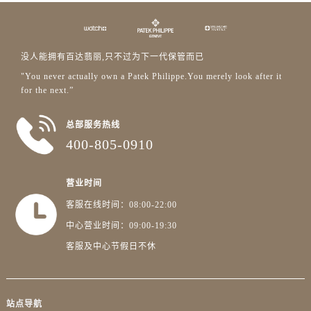
广东省广州市越秀区环市东路371-375号世界贸易中心大厦南塔15层1507室百达翡丽售后服务中心（需提前预约）
广东省河源市源城区越王大道百达翡丽售后服务中心（需提前预约）
广东省惠州市惠城区江北文昌一路7号华贸大厦1座30层3005室百达翡丽售后服务中心（需提前预约）
没人能拥有百达翡丽,只不过为下一代保管而已
广东省江门市蓬江区广场西路百达翡丽售后服务中心（需提前预约）
"You never actually own a Patek Philippe.You merely look after it
广东省揭阳市榕城进贤门步行街百达翡丽售后服务中心（需提前预约）
for the next.”
广东省茂名市电白区水东街道迎宾大道百达翡丽售后服务中心（需提前预约）
广东省梅州市梅江区金燕大道百达翡丽售后服务中心（需提前预约）
总部服务热线
广东省清远市清城区湖西路百达翡丽售后服务中心（需提前预约）
400-805-0910
广东省汕头市龙湖区长平路百达翡丽售后服务中心（需提前预约）
广东省汕尾市城区香洲街道园林社区翠园街百达翡丽售后服务中心（需提前预约）
营业时间
广东省韶关市武江区芙蓉新区与老城中心交汇处百达翡丽售后服务中心（需提前预约）
客服在线时间：08:00-22:00
广东省深圳市罗湖区深南东路5001号华润大厦17层1701室百达翡丽售后服务中心（需提前预约）
中心营业时间：09:00-19:30
广东省阳江市江城区东风一路百达翡丽售后服务中心（需提前预约）
客服及中心节假日不休
广东省云浮市云城区金山路百达翡丽售后服务中心（需提前预约）
广东省湛江市赤坎区观海北路百达翡丽售后服务中心（需提前预约）
广东省肇庆市端州区信安大道与砚都大道交汇处百达翡丽售后服务中心（需提前预约）
站点导航