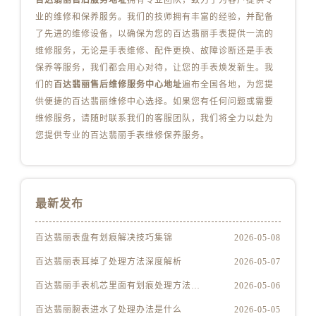
百达翡丽售后服务地址
拥有专业团队，致力于为客户提供专
安徽省铜陵市铜官区石城大道百达翡丽售后服务中心（需提前预约）
业的维修和保养服务。我们的技师拥有丰富的经验，并配备
安徽省芜湖市镜湖区中山路步行街百达翡丽售后服务中心（需提前预约）
了先进的维修设备，以确保为您的百达翡丽手表提供一流的
安徽省宣城市宣州区叠嶂西路百达翡丽售后服务中心（需提前预约）
维修服务，无论是手表维修、配件更换、故障诊断还是手表
福建省龙岩市新罗区九一南路百达翡丽售后服务中心（需提前预约）
保养等服务，我们都会用心对待，让您的手表焕发新生。我
福建省南平市建阳区人民西路百达翡丽售后服务中心（需提前预约）
们的
百达翡丽售后维修服务中心地址
遍布全国各地，为您提
供便捷的百达翡丽维修中心选择。如果您有任何问题或需要
福建省宁德市蕉城区天湖东路百达翡丽售后服务中心（需提前预约）
维修服务，请随时联系我们的客服团队，我们将全力以赴为
福建省莆田市城厢区霞林街道荔华东大道百达翡丽售后服务中心（需提前预约）
您提供专业的百达翡丽手表维修保养服务。
福建省三明市三元区东乾二路百达翡丽售后服务中心（需提前预约）
福建省漳州市龙文区步港路百达翡丽售后服务中心（需提前预约）
江苏省常州市新北区龙锦路1590号现代传媒中心5号楼10层1008室百达翡丽售后服务中心（需提前预约）
江苏省淮安市清江浦区淮海北路百达翡丽售后服务中心（需提前预约）
最新发布
江苏省连云港市海州区通灌北路百达翡丽售后服务中心（需提前预约）
百达翡丽表盘有划痕解决技巧集锦
2026-05-08
江苏省南京市秦淮区中山南路1号南京中心22层22-C1-C3室百达翡丽售后服务中心（需提前预约）
江苏省宿迁市宿城区西湖路百达翡丽售后服务中心（需提前预约）
百达翡丽表耳掉了处理方法深度解析
2026-05-07
江苏省泰州市海陵区永定东路399号置地商务中心东塔（华润万象城）17层1706室百达翡丽售后服务中心（需提前预约）
百达翡丽手表机芯里面有划痕处理方法详解
2026-05-06
江苏省徐州市鼓楼区淮海东路29号苏宁广场IFC国际金融中心35层3508室百达翡丽售后服务中心（需提前预约）
百达翡丽腕表进水了处理办法是什么
2026-05-05