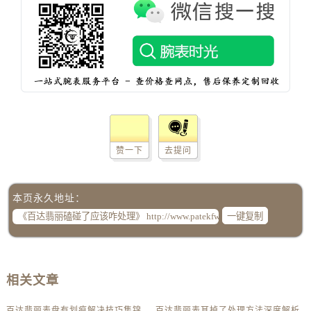
辽宁省阜新市海州区解放大街百达翡丽售后服务中心（需提前预约）
辽宁省葫芦岛市连山区中央路百达翡丽售后服务中心（需提前预约）
辽宁省锦州市古塔区中央大街百达翡丽售后服务中心（需提前预约）
辽宁省辽阳市白塔区新运大街百达翡丽售后服务中心（需提前预约）
辽宁省盘锦市兴隆台区石油大街百达翡丽售后服务中心（需提前预约）
辽宁省铁岭市银州区南马路百达翡丽售后服务中心（需提前预约）
辽宁省营口市站前区市府路与渤海大街交叉口百达翡丽售后服务中心（需提前预约）
辽宁省沈阳市沈河区中街路137号亨得利名表维修授权店1楼百达翡丽售后服务中心（需提前预约）
赞一下
去提问
辽宁省沈阳市沈河区中街路83号亨得利名表维修授权店1楼百达翡丽售后服务中心（需提前预约）
北京市朝阳区建国门外大街甲6号华熙国际中心D座11层1102室百达翡丽售后服务中心（需提前预约）
本页永久地址：
北京市东城区东长安街1号王府井东方广场W3座6层602室百达翡丽售后服务中心（需提前预约）
一键复制
河北省保定市竞秀区朝阳北大街北国先天下百达翡丽售后服务中心（需提前预约）
内蒙古自治区阿拉善盟市左旗土尔扈特大街百达翡丽售后服务中心（需提前预约）
内蒙古自治区巴彦淖尔市临河区新华街百达翡丽售后服务中心（需提前预约）
相关文章
内蒙古自治区包头市青山区幸福路甲3号王府井百货名表维修百达翡丽售后服务中心（需提前预约）
内蒙古自治区赤峰市红山区哈达街百达翡丽售后服务中心（需提前预约）
百达翡丽表盘有划痕解决技巧集锦
百达翡丽表耳掉了处理方法深度解析