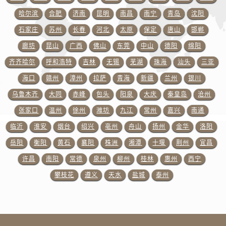
山东省济宁市任城区太白楼路百达翡丽售后服务中心（需提前预约）
哈尔滨
合肥
济南
昆明
南昌
南宁
青岛
沈阳
山东省莱芜市文化南路8号银座商城名表维修一楼名表维修百达翡丽售后服务中心（需提前预约）
石家庄
苏州
长春
河北
太原
保定
唐山
邯郸
山东省临沂市兰山区解放路百达翡丽售后服务中心（需提前预约）
廊坊
昆山
广西
佛山
东莞
中山
德阳
绵阳
山东省日照市东港区烟台路百达翡丽售后服务中心（需提前预约）
山东省泰安市泰山区财源街道泰山大街百达翡丽售后服务中心（需提前预约）
齐齐哈尔
呼和浩特
吉林
无锡
芜湖
珠海
汕头
三亚
山东省威海市环翠区新威海路89号振华商厦一楼名表维修百达翡丽售后服务中心（需提前预约）
海口
赣州
漳州
拉萨
青海
新疆
兰州
银川
山东省潍坊市奎文区东风东街百达翡丽售后服务中心（需提前预约）
乌鲁木齐
大同
赤峰
包头
阳泉
大庆
秦皇岛
沧州
山东省枣庄市滕州市北辛路与善国路交叉口百达翡丽售后服务中心（需提前预约）
张家口
温州
徐州
潍坊
九江
常州
嘉兴
南通
山东省淄博市张店区金晶大道百达翡丽售后服务中心（需提前预约）
临沂
淮安
烟台
绍兴
亳州
舟山
扬州
金华
洛阳
上海市黄浦区南京东路299号宏伊国际广场写字楼8层806室百达翡丽售后服务中心（需提前预约）
岳阳
衡阳
黄石
襄阳
株洲
湘潭
十堰
荆州
宜昌
上海市徐汇区虹桥路3号港汇中心2座37层3705室百达翡丽售后服务中心（需提前预约）
许昌
南阳
常德
泉州
柳州
桂林
惠州
西宁
浙江省杭州市上城区钱江路1366号华润大厦A座5层503-5室百达翡丽售后服务中心（需提前预约）
浙江省湖州市吴兴区劳动路百达翡丽售后服务中心（需提前预约）
攀枝花
遵义
天水
盐城
泰州
浙江省嘉兴市南湖区广益路705号嘉兴世界贸易中心A座13层1304室百达翡丽售后服务中心（需提前预约）
浙江省金华市金东区东市南街777号金华万达广场4号楼22楼2209室百达翡丽售后服务中心（需提前预约）
浙江省丽水市莲都区解放街百达翡丽售后服务中心（需提前预约）