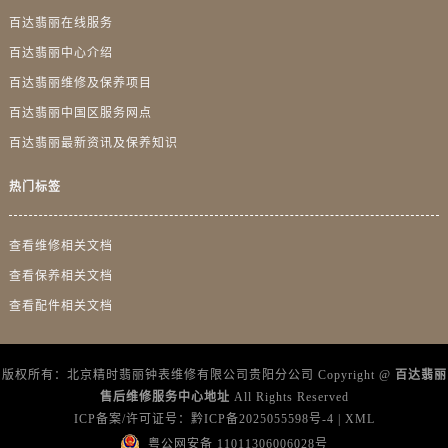
广东省河源市源城区越王大道百达翡丽售后服务中心（需提前预约）
百达翡丽在线服务
广东省惠州市惠城区江北文昌一路7号华贸大厦1座30层3005室百达翡丽售后服务中心（需提前预约）
百达翡丽中心介绍
广东省江门市蓬江区广场西路百达翡丽售后服务中心（需提前预约）
百达翡丽维修及保养项目
广东省揭阳市榕城进贤门步行街百达翡丽售后服务中心（需提前预约）
百达翡丽中国区服务网点
广东省茂名市电白区水东街道迎宾大道百达翡丽售后服务中心（需提前预约）
百达翡丽最新资讯及保养知识
广东省梅州市梅江区金燕大道百达翡丽售后服务中心（需提前预约）
广东省清远市清城区湖西路百达翡丽售后服务中心（需提前预约）
热门标签
广东省汕头市龙湖区长平路百达翡丽售后服务中心（需提前预约）
广东省汕尾市城区香洲街道园林社区翠园街百达翡丽售后服务中心（需提前预约）
查看维修相关文档
广东省韶关市武江区芙蓉新区与老城中心交汇处百达翡丽售后服务中心（需提前预约）
查看保养相关文档
广东省深圳市罗湖区深南东路5001号华润大厦17层1701室百达翡丽售后服务中心（需提前预约）
查看配件相关文档
广东省阳江市江城区东风一路百达翡丽售后服务中心（需提前预约）
广东省云浮市云城区金山路百达翡丽售后服务中心（需提前预约）
广东省湛江市赤坎区观海北路百达翡丽售后服务中心（需提前预约）
版权所有：北京精时翡丽钟表维修有限公司贵阳分公司 Copyright @
百达翡丽
售后维修服务中心地址
All Rights Reserved
广东省肇庆市端州区信安大道与砚都大道交汇处百达翡丽售后服务中心（需提前预约）
ICP备案/许可证号：
黔ICP备2025055598号-4
|
XML
广西壮族自治区百色市右江区中山二路百达翡丽售后服务中心（需提前预约）
粤公网安备 11011306006028号