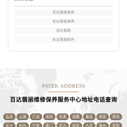
江苏省扬州市邗江区国展路29号星耀天地写字楼1号楼18层1803室百达翡丽售后服务中心（需提前预约）
江苏省镇江市京口区中山东路百达翡丽售后服务中心（需提前预约）
百达翡丽维修
江西省抚州市临川区赣东大道百达翡丽售后服务中心（需提前预约）
百达翡丽保养
江西省赣州市章贡区文清路百达翡丽售后服务中心（需提前预约）
百达翡丽
江西省吉安市吉州区井冈山大道百达翡丽售后服务中心（需提前预约）
百达翡丽配件
江西省景德镇市珠山区珠山中路百达翡丽售后服务中心（需提前预约）
江西省九江市浔阳区浔阳路百达翡丽售后服务中心（需提前预约）
江西省南昌市红谷滩新区红谷中大道998号绿地双子塔（中央广场）A1座办公楼14层1407室百达翡丽售后服务中心（需提前预约）
江西省萍乡市安源区萍安北大道与康庄路交叉口百达翡丽售后服务中心（需提前预约）
江西省上饶市信州区滨江西路百达翡丽售后服务中心（需提前预约）
江西省新余市渝水区北湖西路百达翡丽售后服务中心（需提前预约）
PATEK ADDRESS
江西省宜春市袁州区中山中路百达翡丽售后服务中心（需提前预约）
江西省鹰潭市月湖区胜利东路百达翡丽售后服务中心（需提前预约）
百达翡丽维修保养服务中心地址电话查询
山东省德州市德城区东风中路百达翡丽售后服务中心（需提前预约）
山东省东营市东营区济南路百达翡丽售后服务中心（需提前预约）
北京
上海
广州
深圳
天津
成都
重庆
南京
郑州
山东省济南市历下区经十路11111号华润中心写字楼（万象城）15层1508室百达翡丽售后服务中心（需提前预约）
长沙
杭州
宁波
厦门
武汉
西安
大连
福州
贵阳