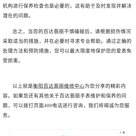
黑龙江省绥化市北林区新华街与康庄路交叉口百达翡丽售后服务中心（需提前预约）
机构进行保养检查也是必要的，这有助于及时发现并解决
黑龙江省伊春市伊美区通河路百达翡丽售后服务中心（需提前预约）
潜在的问题。
吉林省白城市洮北区明仁南街百达翡丽售后服务中心（需提前预约）
吉林省白山市浑江区浑江大街百达翡丽售后服务中心（需提前预约）
总之，当您的百达翡丽不慎磕碰后，请根据损伤情况
吉林省吉林市船营区河南街百达翡丽售后服务中心（需提前预约）
采取适当的措施，并在必要时寻求专业帮助。通过正确的
吉林省辽源市龙山区人民大街百达翡丽售后服务中心（需提前预约）
处理方法和预防措施，您可以最大限度地保护您的爱表免
吉林省梅河口市新华街道梅河大街百达翡丽售后服务中心（需提前预约）
受损害。
吉林省四平市铁东区紫气大路与南九经街交汇处百达翡丽售后服务中心（需提前预约）
吉林省松原市宁江区五环大街百达翡丽售后服务中心（需提前预约）
吉林省通化市东昌区环通乡江南大街百达翡丽售后服务中心（需提前预约）
以上就是
衡阳百达翡丽维修中心
为您分享的精彩内
吉林省延边市延吉市解放路百达翡丽售后服务中心（需提前预约）
容。如果您还有其他关于百达翡丽手表维护和保养的问
辽宁省鞍山市铁东区站前街百达翡丽售后服务中心（需提前预约）
题，可以拨打页面400电话进行咨询，我们将竭诚为您服
辽宁省本溪市平山区胜利路百达翡丽售后服务中心（需提前预约）
辽宁省朝阳市双塔区新华路百达翡丽售后服务中心（需提前预约）
务。
辽宁省丹东市振兴区七经街百达翡丽售后服务中心（需提前预约）
辽宁省抚顺市新抚区东一路百达翡丽售后服务中心（需提前预约）