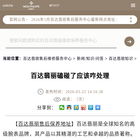
2026年5月百达翡丽全国官方售后客户服务热线：400-805-0910

2026年5月百达翡丽售后服务中心最新网点地址：
▲
官网公告>
北京市东城区东长安街1号王府井东方广场W3座6层602室（需提前预约）
▼
北京市朝阳区建国门外大街甲6号华熙国际中心D座11层1102室（需提前预约）
天津市和平区赤峰道136号天津国际金融中心26层2603室（需提前预约）
上海市徐汇区虹桥路3号港汇中心2座37层3705室（需提前预约）
上海市黄浦区南京东路299号宏伊国际广场写字楼8层806室（需提前预约）
当前位置：
百达翡丽售后维修服务中心
>
新闻/知识/问答
>
百达翡丽知识
>
南京市秦淮区中山南路1号南京中心22层22-C1-C3室（需提前预约）
常州市新北区龙锦路1590号现代传媒中心5号楼10层1008室（需提前预约）
百达翡丽磕碰了应该咋处理
徐州市鼓楼区淮海东路29号苏宁广场IFC国际金融中心35层3508室（需提前预约）
扬州市邗江区国展路29号星耀天地写字楼1号楼18层1803室（需提前预约）
发布时间：2026-03-25 14:16:38
盐城市盐都区世纪大道5号盐城金融城写字楼1号楼16层1604室（需提前预约）
阅读：（
次）
分享到：
泰州市海陵区永定东路399号置地商务中心东塔（华润万象城）17层1706室（需提前预约）
宁波市江北区大闸南路500号来福士广场办公楼20层2009室（需提前预约）
【
百达翡丽售后保养地址
】百达翡丽是全球知名的高
杭州市上城区钱江路1366号华润大厦A座5层503-5室（需提前预约）
级腕表品牌，其产品以其精湛的工艺和卓越的品质著称。
金华市金东区东市南街777号金华万达广场4号楼22楼2209室（需提前预约）