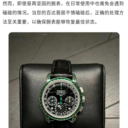
绍兴市越城区胜利东路379号世茂天际中心写字楼8层805室（需提前预约）
然而，即使是再坚固的腕表，在日常使用中也难免会遇到
嘉兴市南湖区广益路705号嘉兴世界贸易中心A座13层1304室（需提前预约）
磕碰的情况。当您的百达翡丽不慎磕碰后，正确的处理方
南昌市红谷滩新区红谷中大道998号绿地双子塔（中央广场）A1座办公楼14层14-07室（需提前预约）
法至关重要，以确保腕表能够恢复最佳状态。
济南市历下区经十路11111号华润中心写字楼（万象城）15层1508室（需提前预约）
广州市天河区天河路230号万菱汇国际中心A塔7层704室（需提前预约）
广州市越秀区环市东路371-375号世界贸易中心大厦南塔15层1507室（需提前预约）
深圳市罗湖区深南东路5001号华润大厦17层1701室（需提前预约）
惠州市惠城区江北文昌一路7号华贸大厦（华贸天地）1座30层30-05室（需提前预约）
厦门市思明区湖滨东路95号万象城华润大厦B座11层1104室（需提前预约）
福州市晋安区竹屿路6号东二环泰禾广场2号楼5层509室（需提前预约）
成都市锦江区人民东路6号SAC东原中心24层2406B室（需提前预约）
重庆市江北区观音桥步行街2号融恒时代广场9层902室（需提前预约）
长沙市芙蓉区建湘路393号世茂环球金融中心写字楼10层1013室（需提前预约）
郑州市二七区民主路10号华润大厦29层2905室（需提前预约）
太原市迎泽区迎泽街道解放路15号亨得利名表维修授权店3楼（需提前预约）
沈阳市沈河区中街路137号亨得利名表维修授权店1楼（需提前预约）