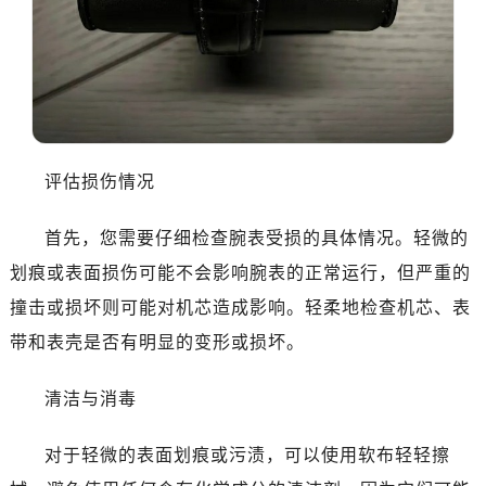
沈阳市沈河区中街路83号亨得利名表维修授权店1楼（需提前预约）
乌鲁木齐市天山区红山路26号时代广场（CCMALL）C座17层17-B（需提前预约）
温州市鹿城区锦绣路1067号置信广场10层1015室（需提前预约）
哈尔滨市南岗区东大直街146号上和置地广场金座12层1214室（需提前预约）
大连市中山区人民路15号国际金融大厦7层G室（需提前预约）
佛山市禅城区季华五路57号万科金融中心C座12层1205室（需提前预约）
评估损伤情况
东莞市东城街道鸿福东路1号民盈国贸中心T1写字楼9层907室（需提前预约）
无锡市梁溪区人民中路139号恒隆广场写字楼1座11层1104室（需提前预约）
首先，您需要仔细检查腕表受损的具体情况。轻微的
南通市崇川区工农路57号圆融广场写字楼16层1603室（需提前预约）
划痕或表面损伤可能不会影响腕表的正常运行，但严重的
苏州市苏州工业园区星港街199号苏州中心办公楼C座22层08室（需提前预约）
撞击或损坏则可能对机芯造成影响。轻柔地检查机芯、表
武汉市江汉区解放大道686号世界贸易大厦38层09室（需提前预约）
带和表壳是否有明显的变形或损坏。
南宁市青秀区金湖路59号地王大厦12楼1224室（需提前预约）
合肥市蜀山区潜山路111号万象城华润大厦B座12楼03室（需提前预约）
清洁与消毒
泉州市丰泽区宝洲路729号浦西万达中心写字楼A座7楼709室（需提前预约）
青岛市南区山东路6号华润大厦B座22层04室（需提前预约）
对于轻微的表面划痕或污渍，可以使用软布轻轻擦
烟台市芝罘区胜利路139号万达金融中心A座907室（需提前预约）