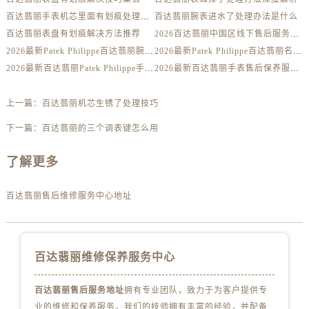
内蒙古自治区鄂尔多斯市东胜区伊金霍洛街百达翡丽售后服务中心（需提前预约）
百达翡丽手表机芯里面有划痕处理方法详解
百达翡丽腕表进水了处理办法是什么
内蒙古自治区呼伦贝尔市海拉尔区中央街百达翡丽售后服务中心（需提前预约）
百达翡丽表盘有划痕解决方法推荐
2026百达翡丽中国区线下售后服务网点升级优化公告（最新电话及地址）
内蒙古自治区通辽市科尔沁区明仁大街百达翡丽售后服务中心（需提前预约）
2026最新Patek Philippe百达翡丽腕表维修保养服务中心网点地址实地探访报告
2026最新Patek Philippe百达翡丽名表售后维修服务中心地址考察报告
内蒙古自治区乌海市海勃湾区人民南路百达翡丽售后服务中心（需提前预约）
2026最新百达翡丽Patek Philippe手表官方维修保养网点地址调研报告
2026最新百达翡丽手表售后保养服务中心地址调研报告
内蒙古自治区乌兰察布市集宁区恩和大街百达翡丽售后服务中心（需提前预约）
内蒙古自治区锡林郭勒盟市锡林浩特市光明街与额尔敦路交叉口百达翡丽售后服务中心（需提前预约）
上一篇：
百达翡丽机芯生锈了处理技巧
内蒙古自治区兴安盟市乌兰浩特市兴安大街百达翡丽售后服务中心（需提前预约）
下一篇：
百达翡丽的三个调表键怎么用
山西省大同市平城区迎宾街百达翡丽售后服务中心（需提前预约）
了解更多
山西省晋城市城区黄华街百达翡丽售后服务中心（需提前预约）
山西省晋中市榆次区顺城街百达翡丽售后服务中心（需提前预约）
百达翡丽售后维修服务中心地址
山西省临汾市尧都区解放路百达翡丽售后服务中心（需提前预约）
山西省吕梁市离石区永宁中路与建设街交叉口百达翡丽售后服务中心（需提前预约）
山西省朔州市朔城区怡西路与鄯阳西街交汇处百达翡丽售后服务中心（需提前预约）
百达翡丽维修保养服务中心
山西省忻州市忻府区和平东街与七一南路交叉口百达翡丽售后服务中心（需提前预约）
山西省阳泉市郊区平阳东街与新城大道交叉口百达翡丽售后服务中心（需提前预约）
百达翡丽售后服务地址
拥有专业团队，致力于为客户提供专
山西省运城市盐湖区河东街百达翡丽售后服务中心（需提前预约）
业的维修和保养服务。我们的技师拥有丰富的经验，并配备