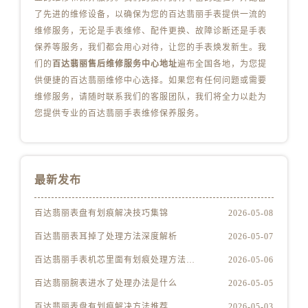
山西省长治市潞州区英雄中路百达翡丽售后服务中心（需提前预约）
了先进的维修设备，以确保为您的百达翡丽手表提供一流的
山西省太原市迎泽区迎泽街道解放路15号亨得利名表维修授权店3楼百达翡丽售后服务中心（需提前预约）
维修服务，无论是手表维修、配件更换、故障诊断还是手表
天津市和平区赤峰道136号天津国际金融中心26层2603室百达翡丽售后服务中心（需提前预约）
保养等服务，我们都会用心对待，让您的手表焕发新生。我
们的
百达翡丽售后维修服务中心地址
遍布全国各地，为您提
安徽省安庆市迎江区人民路百达翡丽售后服务中心（需提前预约）
供便捷的百达翡丽维修中心选择。如果您有任何问题或需要
安徽省蚌埠市蚌山区淮河路百达翡丽售后服务中心（需提前预约）
维修服务，请随时联系我们的客服团队，我们将全力以赴为
安徽省亳州市谯城区魏武大道百达翡丽售后服务中心（需提前预约）
您提供专业的百达翡丽手表维修保养服务。
安徽省池州市贵池区长江路百达翡丽售后服务中心（需提前预约）
安徽省滁州市琅琊区南谯北路百达翡丽售后服务中心（需提前预约）
安徽省阜阳市颍州区颍州北路百达翡丽售后服务中心（需提前预约）
最新发布
安徽省淮北市相山区淮海路百达翡丽售后服务中心（需提前预约）
安徽省淮南市田家庵区国庆中路百达翡丽售后服务中心（需提前预约）
百达翡丽表盘有划痕解决技巧集锦
2026-05-08
安徽省黄山市屯溪区黄山西路百达翡丽售后服务中心（需提前预约）
百达翡丽表耳掉了处理方法深度解析
2026-05-07
安徽省六安市金安区解放中路百达翡丽售后服务中心（需提前预约）
安徽省马鞍山市雨山区湖南西路百达翡丽售后服务中心（需提前预约）
百达翡丽手表机芯里面有划痕处理方法详解
2026-05-06
安徽省宿州市埇桥区人民中路百达翡丽售后服务中心（需提前预约）
百达翡丽腕表进水了处理办法是什么
2026-05-05
安徽省铜陵市铜官区石城大道百达翡丽售后服务中心（需提前预约）
百达翡丽表盘有划痕解决方法推荐
2026-05-03