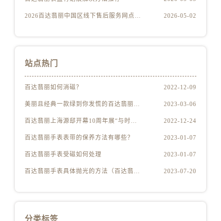
安徽省芜湖市镜湖区中山路步行街百达翡丽售后服务中心（需提前预约）
2026百达翡丽中国区线下售后服务网点升级优化公告（最新电话及地址）
2026-05-02
安徽省宣城市宣州区叠嶂西路百达翡丽售后服务中心（需提前预约）
福建省龙岩市新罗区九一南路百达翡丽售后服务中心（需提前预约）
福建省南平市建阳区人民西路百达翡丽售后服务中心（需提前预约）
福建省宁德市蕉城区天湖东路百达翡丽售后服务中心（需提前预约）
站点热门
福建省莆田市城厢区霞林街道荔华东大道百达翡丽售后服务中心（需提前预约）
百达翡丽如何消磁？
2022-12-09
福建省三明市三元区东乾二路百达翡丽售后服务中心（需提前预约）
福建省漳州市龙文区步港路百达翡丽售后服务中心（需提前预约）
美丽且经典一款绿到你发慌的百达翡丽腕表
2023-03-06
江苏省常州市新北区龙锦路1590号现代传媒中心5号楼10层1008室百达翡丽售后服务中心（需提前预约）
百达翡丽上海源邸开幕10周年展“与时间同源”
2022-12-24
江苏省淮安市清江浦区淮海北路百达翡丽售后服务中心（需提前预约）
百达翡丽手表表带的保养方法有哪些？
2023-01-07
江苏省连云港市海州区通灌北路百达翡丽售后服务中心（需提前预约）
百达翡丽手表受磁如何处理
2023-01-07
江苏省南京市秦淮区中山南路1号南京中心22层22-C1-C3室百达翡丽售后服务中心（需提前预约）
江苏省宿迁市宿城区西湖路百达翡丽售后服务中心（需提前预约）
百达翡丽手表具体抛光的方法（百达翡丽手表抛光的正确方法）
2023-07-20
江苏省泰州市海陵区永定东路399号置地商务中心东塔（华润万象城）17层1706室百达翡丽售后服务中心（需提前预约）
江苏省徐州市鼓楼区淮海东路29号苏宁广场IFC国际金融中心35层3508室百达翡丽售后服务中心（需提前预约）
江苏省盐城市盐都区世纪大道5号盐城金融城写字楼1号楼16层1604室百达翡丽售后服务中心（需提前预约）
分类标签