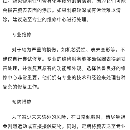
拭。避免使用任何含有化学成分的清洁剂，因为它们可能
长春市朝阳区西安大路727号中银大厦A座(旺进大厦)18层09室（需提前预约）
会损害腕表表面的涂层。如果划痕较深或有污渍难以清
贵阳市南明区都司高架桥路33号亨特国际金融中心14楼14D（需提前预约）
除，建议送至专业的维修中心进行处理。
昆明市盘龙区北京路928号同德昆明广场写字楼10层06室（需提前预约）
石家庄市长安区中山东路39号勒泰中心写字楼B座13层07室（需提前预约）
专业维修
西安市碑林区南关正街88号华侨城长安国际中心E座6楼10室（需提前预约）
海口市龙华区金贸东路5号海口华润大厦B座17层1707室（需提前预约）
对于较为严重的损伤，如机芯受损、表壳变形等，不
唐山市路南区新华东道100号万达广场写字楼A座10层1002室（需提前预约）
建议自行尝试修复。专业的维修服务能够确保腕表得到妥
黑龙江省大庆市萨尔图区会战大街百达翡丽售后服务中心（需提前预约）
善处理，并恢复其原有的功能和外观。选择信誉良好的维
黑龙江省鹤岗市向阳区红军路百达翡丽售后服务中心（需提前预约）
黑龙江省黑河市爱辉区中央街百达翡丽售后服务中心（需提前预约）
修中心非常重要，他们拥有专业的技术和经验来处理各种
黑龙江省鸡西市鸡冠区红军路百达翡丽售后服务中心（需提前预约）
复杂的修复工作。
黑龙江省佳木斯市向阳区长安路百达翡丽售后服务中心（需提前预约）
黑龙江省牡丹江市东安区太平路百达翡丽售后服务中心（需提前预约）
预防措施
黑龙江省七台河市桃山区大同街百达翡丽售后服务中心（需提前预约）
为了减少未来磕碰的风险，在日常佩戴时，请尽量避
黑龙江省齐齐哈尔市龙沙区龙华路百达翡丽售后服务中心（需提前预约）
黑龙江省双鸭山市尖山区新兴大街百达翡丽售后服务中心（需提前预约）
免剧烈运动或直接接触硬物。同时，定期将腕表送至专业