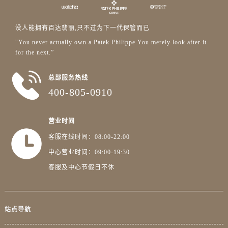
浙江省宁波市江北区大闸南路500号来福士广场办公楼20层2009室百达翡丽售后服务中心（需提前预约）
浙江省衢州市柯城区上街百达翡丽售后服务中心（需提前预约）
没人能拥有百达翡丽,只不过为下一代保管而已
浙江省绍兴市越城区胜利东路379号世茂天际中心写字楼8层805室百达翡丽售后服务中心（需提前预约）
"You never actually own a Patek Philippe.You merely look after it
浙江省舟山市定海区解放东路百达翡丽售后服务中心（需提前预约）
for the next.”
澳门特别行政区大堂区议事亭前地（新马路）百达翡丽售后服务中心（需提前预约）
澳门特别行政区风顺堂区南湾大马路百达翡丽售后服务中心（需提前预约）
总部服务热线
400-805-0910
澳门特别行政区花地玛堂区关闸广场百达翡丽售后服务中心（需提前预约）
澳门特别行政区花王堂区大三巴商圈百达翡丽售后服务中心（需提前预约）
澳门特别行政区嘉模堂区官也街百达翡丽售后服务中心（需提前预约）
营业时间
澳门省路氹城市金光大道百达翡丽售后服务中心（需提前预约）
客服在线时间：08:00-22:00
澳门特别行政区望德堂区塔石广场百达翡丽售后服务中心（需提前预约）
中心营业时间：09:00-19:30
福建省福州市晋安区竹屿路6号东二环泰禾广场2号楼5层509室百达翡丽售后服务中心（需提前预约）
客服及中心节假日不休
福建省厦门市思明区湖滨东路95号万象城华润大厦B座11层1104室百达翡丽售后服务中心（需提前预约）
广东省潮州市潮安区新风路与潮汕路交汇处百达翡丽售后服务中心（需提前预约）
广东省广州市天河区天河路230号万菱汇国际中心A塔7层704室百达翡丽售后服务中心（需提前预约）
站点导航
广东省广州市越秀区环市东路371-375号世界贸易中心大厦南塔15层1507室百达翡丽售后服务中心（需提前预约）