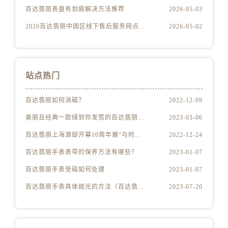
福建省莆田市城厢区霞林街道荔华东大道百达翡丽售后服务中心（需提前预约）
百达翡丽表盘有划痕解决方法推荐
2026-05-03
福建省三明市三元区东乾二路百达翡丽售后服务中心（需提前预约）
2026百达翡丽中国区线下售后服务网点升级优化公告（最新电话及地址）
2026-05-02
福建省漳州市龙文区步港路百达翡丽售后服务中心（需提前预约）
江苏省常州市新北区龙锦路1590号现代传媒中心5号楼10层1008室百达翡丽售后服务中心（需提前预约）
江苏省淮安市清江浦区淮海北路百达翡丽售后服务中心（需提前预约）
站点热门
江苏省连云港市海州区通灌北路百达翡丽售后服务中心（需提前预约）
江苏省南京市秦淮区中山南路1号南京中心22层22-C1-C3室百达翡丽售后服务中心（需提前预约）
百达翡丽如何消磁？
2022-12-09
江苏省宿迁市宿城区西湖路百达翡丽售后服务中心（需提前预约）
美丽且经典一款绿到你发慌的百达翡丽腕表
2023-03-06
江苏省泰州市海陵区永定东路399号置地商务中心东塔（华润万象城）17层1706室百达翡丽售后服务中心（需提前预约）
百达翡丽上海源邸开幕10周年展“与时间同源”
2022-12-24
江苏省徐州市鼓楼区淮海东路29号苏宁广场IFC国际金融中心35层3508室百达翡丽售后服务中心（需提前预约）
江苏省盐城市盐都区世纪大道5号盐城金融城写字楼1号楼16层1604室百达翡丽售后服务中心（需提前预约）
百达翡丽手表表带的保养方法有哪些？
2023-01-07
江苏省扬州市邗江区国展路29号星耀天地写字楼1号楼18层1803室百达翡丽售后服务中心（需提前预约）
百达翡丽手表受磁如何处理
2023-01-07
江苏省镇江市京口区中山东路百达翡丽售后服务中心（需提前预约）
百达翡丽手表具体抛光的方法（百达翡丽手表抛光的正确方法）
2023-07-20
江西省抚州市临川区赣东大道百达翡丽售后服务中心（需提前预约）
江西省赣州市章贡区文清路百达翡丽售后服务中心（需提前预约）
江西省吉安市吉州区井冈山大道百达翡丽售后服务中心（需提前预约）