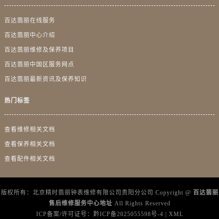
广东省梅州市梅江区金燕大道百达翡丽售后服务中心（需提前预约）
百达翡丽在线服务
广东省清远市清城区湖西路百达翡丽售后服务中心（需提前预约）
广东省汕头市龙湖区长平路百达翡丽售后服务中心（需提前预约）
百达翡丽中心介绍
广东省汕尾市城区香洲街道园林社区翠园街百达翡丽售后服务中心（需提前预约）
百达翡丽维修及保养项目
广东省韶关市武江区芙蓉新区与老城中心交汇处百达翡丽售后服务中心（需提前预约）
百达翡丽中国区服务网点
广东省深圳市罗湖区深南东路5001号华润大厦17层1701室百达翡丽售后服务中心（需提前预约）
百达翡丽最新资讯及保养知识
广东省阳江市江城区东风一路百达翡丽售后服务中心（需提前预约）
热门标签
广东省云浮市云城区金山路百达翡丽售后服务中心（需提前预约）
广东省湛江市赤坎区观海北路百达翡丽售后服务中心（需提前预约）
查看维修相关文档
广东省肇庆市端州区信安大道与砚都大道交汇处百达翡丽售后服务中心（需提前预约）
广西壮族自治区百色市右江区中山二路百达翡丽售后服务中心（需提前预约）
查看保养相关文档
广西壮族自治区北海市海城区北京路百达翡丽售后服务中心（需提前预约）
查看配件相关文档
广西壮族自治区崇左市江州区石景林街道友谊大道与丽川路交汇处百达翡丽售后服务中心（需提前预约）
广西壮族自治区防城港市港口区金花茶大道百达翡丽售后服务中心（需提前预约）
版权所有：北京精时翡丽钟表维修有限公司贵阳分公司 Copyright @
百达翡丽
广西壮族自治区贵港市港北区港城街道布山大道与仙衣路交叉口百达翡丽售后服务中心（需提前预约）
售后维修服务中心地址
All Rights Reserved
广西壮族自治区桂林市秀峰区红岭路百达翡丽售后服务中心（需提前预约）
ICP备案/许可证号：
黔ICP备2025055598号-4
|
XML