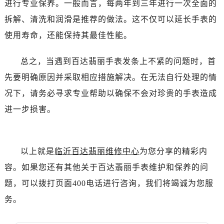
进行专业保养。一般而言，每两年到三年进行一次全面的
吉林省辽源市龙山区人民大街百达翡丽售后服务中心（需提前预约）
拆解、清洗和润滑是推荐的做法。这不仅可以延长手表的
吉林省梅河口市新华街道梅河大街百达翡丽售后服务中心（需提前预约）
使用寿命，还能保持其最佳性能。
吉林省四平市铁东区紫气大路与南九经街交汇处百达翡丽售后服务中心（需提前预约）
吉林省松原市宁江区五环大街百达翡丽售后服务中心（需提前预约）
总之，当遇到百达翡丽手表发条上不紧的问题时，首
吉林省通化市东昌区环通乡江南大街百达翡丽售后服务中心（需提前预约）
先要明确原因并采取相应措施解决。在无法自行处理的情
吉林省延边市延吉市解放路百达翡丽售后服务中心（需提前预约）
辽宁省鞍山市铁东区站前街百达翡丽售后服务中心（需提前预约）
况下，请务必寻求专业帮助以确保不会对珍贵的手表造成
辽宁省本溪市平山区胜利路百达翡丽售后服务中心（需提前预约）
进一步损害。
辽宁省朝阳市双塔区新华路百达翡丽售后服务中心（需提前预约）
辽宁省丹东市振兴区七经街百达翡丽售后服务中心（需提前预约）
辽宁省抚顺市新抚区东一路百达翡丽售后服务中心（需提前预约）
以上就是
临沂百达翡丽维修中心
为您分享的精彩内
辽宁省阜新市海州区解放大街百达翡丽售后服务中心（需提前预约）
容。如果您还有其他关于百达翡丽手表维护和保养的问
辽宁省葫芦岛市连山区中央路百达翡丽售后服务中心（需提前预约）
题，可以拨打页面400电话进行咨询，我们将竭诚为您服
辽宁省锦州市古塔区中央大街百达翡丽售后服务中心（需提前预约）
务。
辽宁省辽阳市白塔区新运大街百达翡丽售后服务中心（需提前预约）
辽宁省盘锦市兴隆台区石油大街百达翡丽售后服务中心（需提前预约）