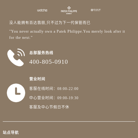
澳门特别行政区风顺堂区南湾大马路百达翡丽售后服务中心（需提前预约）
澳门特别行政区花地玛堂区关闸广场百达翡丽售后服务中心（需提前预约）
澳门特别行政区花王堂区大三巴商圈百达翡丽售后服务中心（需提前预约）
没人能拥有百达翡丽,只不过为下一代保管而已
澳门特别行政区嘉模堂区官也街百达翡丽售后服务中心（需提前预约）
"You never actually own a Patek Philippe.You merely look after it
for the next.”
澳门省路氹城市金光大道百达翡丽售后服务中心（需提前预约）
澳门特别行政区望德堂区塔石广场百达翡丽售后服务中心（需提前预约）
总部服务热线
福建省福州市晋安区竹屿路6号东二环泰禾广场2号楼5层509室百达翡丽售后服务中心（需提前预约）
400-805-0910
福建省厦门市思明区湖滨东路95号万象城华润大厦B座11层1104室百达翡丽售后服务中心（需提前预约）
广东省潮州市潮安区新风路与潮汕路交汇处百达翡丽售后服务中心（需提前预约）
营业时间
广东省广州市天河区天河路230号万菱汇国际中心A塔7层704室百达翡丽售后服务中心（需提前预约）
客服在线时间：08:00-22:00
广东省广州市越秀区环市东路371-375号世界贸易中心大厦南塔15层1507室百达翡丽售后服务中心（需提前预约）
中心营业时间：09:00-19:30
广东省河源市源城区越王大道百达翡丽售后服务中心（需提前预约）
客服及中心节假日不休
广东省惠州市惠城区江北文昌一路7号华贸大厦1座30层3005室百达翡丽售后服务中心（需提前预约）
广东省江门市蓬江区广场西路百达翡丽售后服务中心（需提前预约）
广东省揭阳市榕城进贤门步行街百达翡丽售后服务中心（需提前预约）
站点导航
广东省茂名市电白区水东街道迎宾大道百达翡丽售后服务中心（需提前预约）