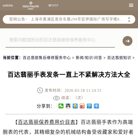
上海市徐汇区虹桥路3号港汇中心2座37层3705室（需提前预约）

上海市黄浦区南京东路299号宏伊国际广场写字楼8层806室（需提前预约）
▲
官网公告>
▼
南京市秦淮区中山南路1号南京中心22层22-C1-C3室（需提前预约）
常州市新北区龙锦路1590号现代传媒中心5号楼10层1008室（需提前预约）
徐州市鼓楼区淮海东路29号苏宁广场IFC国际金融中心35层3508室（需提前预约）
扬州市邗江区国展路29号星耀天地写字楼1号楼18层1803室（需提前预约）
盐城市盐都区世纪大道5号盐城金融城写字楼1号楼16层1604室（需提前预约）
当前位置：
百达翡丽售后维修服务中心
>
新闻/知识/问答
>
百达翡丽知识
>
泰州市海陵区永定东路399号置地商务中心东塔（华润万象城）17层1706室（需提前预约）
宁波市江北区大闸南路500号来福士广场办公楼20层2009室（需提前预约）
百达翡丽手表发条一直上不紧解决方法大全
杭州市上城区钱江路1366号华润大厦A座5层503-5室（需提前预约）
发布时间：2026-03-18 11:24:51
金华市金东区东市南街777号金华万达广场4号楼22楼2209室（需提前预约）
阅读：（
次）
绍兴市越城区胜利东路379号世茂天际中心写字楼8层805室（需提前预约）
分享到：
嘉兴市南湖区广益路705号嘉兴世界贸易中心A座13层1304室（需提前预约）
南昌市红谷滩新区红谷中大道998号绿地双子塔（中央广场）A1座办公楼14层14-07室（需提前预约）
【
百达翡丽保养费用价目表
】百达翡丽手表作为高端
济南市历下区经十路11111号华润中心写字楼（万象城）15层1508室（需提前预约）
腕表的代表，其精细复杂的机械结构备受收藏家和爱好者
广州市天河区天河路230号万菱汇国际中心A塔7层704室（需提前预约）