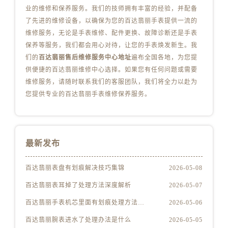
安徽省亳州市谯城区魏武大道百达翡丽售后服务中心（需提前预约）
业的维修和保养服务。我们的技师拥有丰富的经验，并配备
了先进的维修设备，以确保为您的百达翡丽手表提供一流的
安徽省池州市贵池区长江路百达翡丽售后服务中心（需提前预约）
维修服务，无论是手表维修、配件更换、故障诊断还是手表
安徽省滁州市琅琊区南谯北路百达翡丽售后服务中心（需提前预约）
保养等服务，我们都会用心对待，让您的手表焕发新生。我
安徽省阜阳市颍州区颍州北路百达翡丽售后服务中心（需提前预约）
们的
百达翡丽售后维修服务中心地址
遍布全国各地，为您提
安徽省淮北市相山区淮海路百达翡丽售后服务中心（需提前预约）
供便捷的百达翡丽维修中心选择。如果您有任何问题或需要
安徽省淮南市田家庵区国庆中路百达翡丽售后服务中心（需提前预约）
维修服务，请随时联系我们的客服团队，我们将全力以赴为
安徽省黄山市屯溪区黄山西路百达翡丽售后服务中心（需提前预约）
您提供专业的百达翡丽手表维修保养服务。
安徽省六安市金安区解放中路百达翡丽售后服务中心（需提前预约）
安徽省马鞍山市雨山区湖南西路百达翡丽售后服务中心（需提前预约）
安徽省宿州市埇桥区人民中路百达翡丽售后服务中心（需提前预约）
最新发布
安徽省铜陵市铜官区石城大道百达翡丽售后服务中心（需提前预约）
安徽省芜湖市镜湖区中山路步行街百达翡丽售后服务中心（需提前预约）
百达翡丽表盘有划痕解决技巧集锦
2026-05-08
安徽省宣城市宣州区叠嶂西路百达翡丽售后服务中心（需提前预约）
百达翡丽表耳掉了处理方法深度解析
2026-05-07
福建省龙岩市新罗区九一南路百达翡丽售后服务中心（需提前预约）
百达翡丽手表机芯里面有划痕处理方法详解
2026-05-06
福建省南平市建阳区人民西路百达翡丽售后服务中心（需提前预约）
百达翡丽腕表进水了处理办法是什么
2026-05-05
福建省宁德市蕉城区天湖东路百达翡丽售后服务中心（需提前预约）