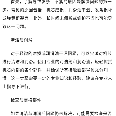
首先，了解导致发条上不紧的原因是解决问题的第一
佛山市禅城区季华五路57号万科金融中心C座12层1205室（需提前预约）
步。常见的原因包括：机芯磨损、润滑油干涸、发条损坏
东莞市东城街道鸿福东路1号民盈国贸中心T1写字楼9层907室（需提前预约）
或弹簧断裂等。此外，长时间未佩戴或维护不当也可能导
无锡市梁溪区人民中路139号恒隆广场写字楼1座11层1104室（需提前预约）
南通市崇川区工农路57号圆融广场写字楼16层1603室（需提前预约）
致这一问题。
苏州市苏州工业园区星港街199号苏州中心办公楼C座22层08室（需提前预约）
清洁与润滑
武汉市江汉区解放大道686号世界贸易大厦38层09室（需提前预约）
南宁市青秀区金湖路59号地王大厦12楼1224室（需提前预约）
对于轻微的磨损或润滑油干涸问题，可以尝试对机芯
合肥市蜀山区潜山路111号万象城华润大厦B座12楼03室（需提前预约）
进行清洁和润滑。使用专业的清洁剂和润滑油，轻轻擦拭
泉州市丰泽区宝洲路729号浦西万达中心写字楼A座7楼709室（需提前预约）
青岛市南区山东路6号华润大厦B座22层04室（需提前预约）
机芯内部的各个部件，并确保所有接触面都得到充分润
烟台市芝罘区胜利路139号万达金融中心A座907室（需提前预约）
滑。这一步骤需要一定的专业知识和经验，建议在专业人
长春市朝阳区西安大路727号中银大厦A座(旺进大厦)18层09室（需提前预约）
士指导下进行。
贵阳市南明区都司高架桥路33号亨特国际金融中心14楼14D（需提前预约）
昆明市盘龙区北京路928号同德昆明广场写字楼10层06室（需提前预约）
检查与更换部件
石家庄市长安区中山东路39号勒泰中心写字楼B座13层07室（需提前预约）
西安市碑林区南关正街88号华侨城长安国际中心E座6楼10室（需提前预约）
如果清洁与润滑后问题仍未解决，可能需要检查是否