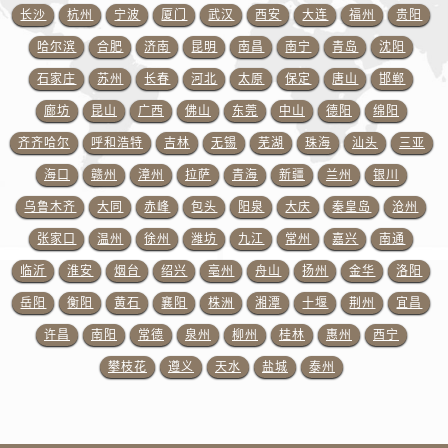
山东省威海市环翠区新威海路89号振华商厦一楼名表维修百达翡丽售后服务中心（需提前预约）
长沙
杭州
宁波
厦门
武汉
西安
大连
福州
贵阳
山东省潍坊市奎文区东风东街百达翡丽售后服务中心（需提前预约）
哈尔滨
合肥
济南
昆明
南昌
南宁
青岛
沈阳
山东省枣庄市滕州市北辛路与善国路交叉口百达翡丽售后服务中心（需提前预约）
石家庄
苏州
长春
河北
太原
保定
唐山
邯郸
山东省淄博市张店区金晶大道百达翡丽售后服务中心（需提前预约）
廊坊
昆山
广西
佛山
东莞
中山
德阳
绵阳
上海市黄浦区南京东路299号宏伊国际广场写字楼8层806室百达翡丽售后服务中心（需提前预约）
齐齐哈尔
呼和浩特
吉林
无锡
芜湖
珠海
汕头
三亚
上海市徐汇区虹桥路3号港汇中心2座37层3705室百达翡丽售后服务中心（需提前预约）
海口
赣州
漳州
拉萨
青海
新疆
兰州
银川
浙江省杭州市上城区钱江路1366号华润大厦A座5层503-5室百达翡丽售后服务中心（需提前预约）
乌鲁木齐
大同
赤峰
包头
阳泉
大庆
秦皇岛
沧州
浙江省湖州市吴兴区劳动路百达翡丽售后服务中心（需提前预约）
浙江省嘉兴市南湖区广益路705号嘉兴世界贸易中心A座13层1304室百达翡丽售后服务中心（需提前预约）
张家口
温州
徐州
潍坊
九江
常州
嘉兴
南通
浙江省金华市金东区东市南街777号金华万达广场4号楼22楼2209室百达翡丽售后服务中心（需提前预约）
临沂
淮安
烟台
绍兴
亳州
舟山
扬州
金华
洛阳
浙江省丽水市莲都区解放街百达翡丽售后服务中心（需提前预约）
岳阳
衡阳
黄石
襄阳
株洲
湘潭
十堰
荆州
宜昌
浙江省宁波市江北区大闸南路500号来福士广场办公楼20层2009室百达翡丽售后服务中心（需提前预约）
许昌
南阳
常德
泉州
柳州
桂林
惠州
西宁
浙江省衢州市柯城区上街百达翡丽售后服务中心（需提前预约）
攀枝花
遵义
天水
盐城
泰州
浙江省绍兴市越城区胜利东路379号世茂天际中心写字楼8层805室百达翡丽售后服务中心（需提前预约）
浙江省舟山市定海区解放东路百达翡丽售后服务中心（需提前预约）
澳门特别行政区大堂区议事亭前地（新马路）百达翡丽售后服务中心（需提前预约）