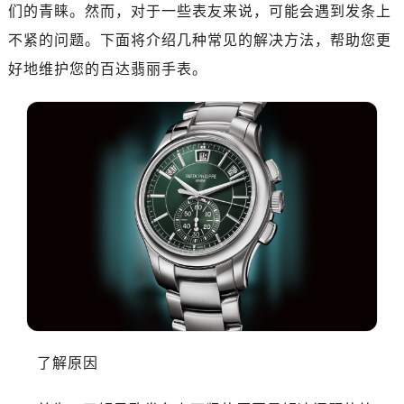
们的青睐。然而，对于一些表友来说，可能会遇到发条上
广州市越秀区环市东路371-375号世界贸易中心大厦南塔15层1507室（需提前预约）
深圳市罗湖区深南东路5001号华润大厦17层1701室（需提前预约）
不紧的问题。下面将介绍几种常见的解决方法，帮助您更
惠州市惠城区江北文昌一路7号华贸大厦（华贸天地）1座30层30-05室（需提前预约）
好地维护您的百达翡丽手表。
厦门市思明区湖滨东路95号万象城华润大厦B座11层1104室（需提前预约）
福州市晋安区竹屿路6号东二环泰禾广场2号楼5层509室（需提前预约）
成都市锦江区人民东路6号SAC东原中心24层2406B室（需提前预约）
重庆市江北区观音桥步行街2号融恒时代广场9层902室（需提前预约）
长沙市芙蓉区建湘路393号世茂环球金融中心写字楼10层1013室（需提前预约）
郑州市二七区民主路10号华润大厦29层2905室（需提前预约）
太原市迎泽区迎泽街道解放路15号亨得利名表维修授权店3楼（需提前预约）
沈阳市沈河区中街路137号亨得利名表维修授权店1楼（需提前预约）
沈阳市沈河区中街路83号亨得利名表维修授权店1楼（需提前预约）
乌鲁木齐市天山区红山路26号时代广场（CCMALL）C座17层17-B（需提前预约）
温州市鹿城区锦绣路1067号置信广场10层1015室（需提前预约）
了解原因
哈尔滨市南岗区东大直街146号上和置地广场金座12层1214室（需提前预约）
大连市中山区人民路15号国际金融大厦7层G室（需提前预约）