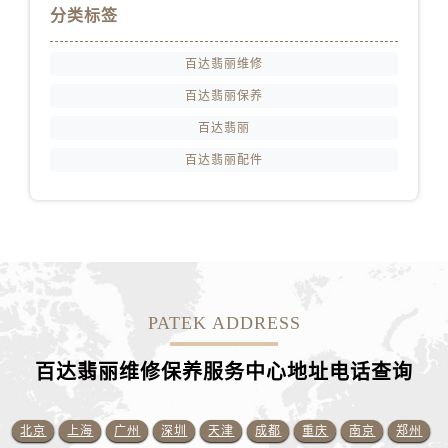
分类标签
江西省景德镇市珠山区珠山中路百达翡丽售后服务中心（需提前预约）
江西省九江市浔阳区浔阳路百达翡丽售后服务中心（需提前预约）
百达翡丽维修
江西省南昌市红谷滩新区红谷中大道998号绿地双子塔（中央广场）A1座办公楼14层1407室百达翡丽售后服务中心（需提前预约）
百达翡丽保养
江西省萍乡市安源区萍安北大道与康庄路交叉口百达翡丽售后服务中心（需提前预约）
江西省上饶市信州区滨江西路百达翡丽售后服务中心（需提前预约）
百达翡丽
江西省新余市渝水区北湖西路百达翡丽售后服务中心（需提前预约）
百达翡丽配件
江西省宜春市袁州区中山中路百达翡丽售后服务中心（需提前预约）
江西省鹰潭市月湖区胜利东路百达翡丽售后服务中心（需提前预约）
山东省德州市德城区东风中路百达翡丽售后服务中心（需提前预约）
山东省东营市东营区济南路百达翡丽售后服务中心（需提前预约）
山东省济南市历下区经十路11111号华润中心写字楼（万象城）15层1508室百达翡丽售后服务中心（需提前预约）
PATEK ADDRESS
山东省济宁市任城区太白楼路百达翡丽售后服务中心（需提前预约）
山东省莱芜市文化南路8号银座商城名表维修一楼名表维修百达翡丽售后服务中心（需提前预约）
百达翡丽维修保养服务中心地址电话查询
山东省临沂市兰山区解放路百达翡丽售后服务中心（需提前预约）
山东省日照市东港区烟台路百达翡丽售后服务中心（需提前预约）
北京
上海
广州
深圳
天津
成都
重庆
南京
郑州
山东省泰安市泰山区财源街道泰山大街百达翡丽售后服务中心（需提前预约）