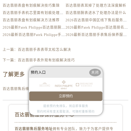
内蒙古自治区锡林郭勒盟市锡林浩特市光明街与额尔敦路交叉口百达翡丽售后服务中心（需提前预约）
百达翡丽表盘有划痕解决技巧集锦
百达翡丽表耳掉了处理方法深度解析
内蒙古自治区兴安盟市乌兰浩特市兴安大街百达翡丽售后服务中心（需提前预约）
百达翡丽手表机芯里面有划痕处理方法详解
百达翡丽腕表进水了处理办法是什么
百达翡丽表盘有划痕解决方法推荐
2026百达翡丽中国区线下售后服务网点升级优化公告（最新电话及地址）
山西省大同市平城区迎宾街百达翡丽售后服务中心（需提前预约）
2026最新Patek Philippe百达翡丽腕表维修保养服务中心网点地址实地探访报告
2026最新Patek Philippe百达翡丽名表售后维修服务中心地址考察报告
山西省晋城市城区黄华街百达翡丽售后服务中心（需提前预约）
2026最新百达翡丽Patek Philippe手表官方维修保养网点地址调研报告
2026最新百达翡丽手表售后保养服务中心地址调研报告
山西省晋中市榆次区顺城街百达翡丽售后服务中心（需提前预约）
山西省临汾市尧都区解放路百达翡丽售后服务中心（需提前预约）
上一篇：
百达翡丽手表表带太松怎么解决
山西省吕梁市离石区永宁中路与建设街交叉口百达翡丽售后服务中心（需提前预约）
下一篇：
百达翡丽手表外观有划痕解决技巧
山西省朔州市朔城区怡西路与鄯阳西街交汇处百达翡丽售后服务中心（需提前预约）
山西省忻州市忻府区和平东街与七一南路交叉口百达翡丽售后服务中心（需提前预约）
预约入口
关闭
了解更多
山西省阳泉市郊区平阳东街与新城大道交叉口百达翡丽售后服务中心（需提前预约）
山西省运城市盐湖区河东街百达翡丽售后服务中心（需提前预约）
百达翡丽售后维修服务中心地址
山西省长治市潞州区英雄中路百达翡丽售后服务中心（需提前预约）
立即预约
山西省太原市迎泽区迎泽街道解放路15号亨得利名表维修授权店3楼百达翡丽售后服务中心（需提前预约）
提前预约免排队，到店即享服务
天津市和平区赤峰道136号天津国际金融中心26层2603室百达翡丽售后服务中心（需提前预约）
预约时间有变无需取消，可随时重新预约
百达翡丽维修保养服务中心
安徽省安庆市迎江区人民路百达翡丽售后服务中心（需提前预约）
安徽省蚌埠市蚌山区淮河路百达翡丽售后服务中心（需提前预约）
百达翡丽售后服务地址
拥有专业团队，致力于为客户提供专