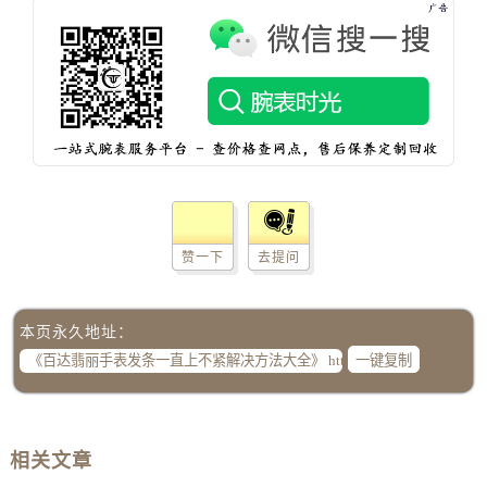
辽宁省铁岭市银州区南马路百达翡丽售后服务中心（需提前预约）
辽宁省营口市站前区市府路与渤海大街交叉口百达翡丽售后服务中心（需提前预约）
辽宁省沈阳市沈河区中街路137号亨得利名表维修授权店1楼百达翡丽售后服务中心（需提前预约）
辽宁省沈阳市沈河区中街路83号亨得利名表维修授权店1楼百达翡丽售后服务中心（需提前预约）
北京市朝阳区建国门外大街甲6号华熙国际中心D座11层1102室百达翡丽售后服务中心（需提前预约）
北京市东城区东长安街1号王府井东方广场W3座6层602室百达翡丽售后服务中心（需提前预约）
河北省保定市竞秀区朝阳北大街北国先天下百达翡丽售后服务中心（需提前预约）
内蒙古自治区阿拉善盟市左旗土尔扈特大街百达翡丽售后服务中心（需提前预约）
赞一下
去提问
内蒙古自治区巴彦淖尔市临河区新华街百达翡丽售后服务中心（需提前预约）
内蒙古自治区包头市青山区幸福路甲3号王府井百货名表维修百达翡丽售后服务中心（需提前预约）
内蒙古自治区赤峰市红山区哈达街百达翡丽售后服务中心（需提前预约）
本页永久地址：
内蒙古自治区鄂尔多斯市东胜区伊金霍洛街百达翡丽售后服务中心（需提前预约）
一键复制
内蒙古自治区呼伦贝尔市海拉尔区中央街百达翡丽售后服务中心（需提前预约）
内蒙古自治区通辽市科尔沁区明仁大街百达翡丽售后服务中心（需提前预约）
内蒙古自治区乌海市海勃湾区人民南路百达翡丽售后服务中心（需提前预约）
相关文章
内蒙古自治区乌兰察布市集宁区恩和大街百达翡丽售后服务中心（需提前预约）