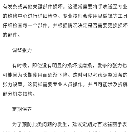
海口市龙华区金贸东路5号海口华润大厦B座17层1707室（需提前预约）
有发条或其他关键部件损坏。这通常需要将手表送至专业
唐山市路南区新华东道100号万达广场写字楼A座10层1002室（需提前预约）
的维修中心进行详细检查。专业技师会使用显微镜等工具
黑龙江省大庆市萨尔图区会战大街百达翡丽售后服务中心（需提前预约）
仔细检查每一个部件，并根据情况决定是否需要更换损坏
黑龙江省鹤岗市向阳区红军路百达翡丽售后服务中心（需提前预约）
的部件。
黑龙江省黑河市爱辉区中央街百达翡丽售后服务中心（需提前预约）
黑龙江省鸡西市鸡冠区红军路百达翡丽售后服务中心（需提前预约）
调整张力
黑龙江省佳木斯市向阳区长安路百达翡丽售后服务中心（需提前预约）
黑龙江省牡丹江市东安区太平路百达翡丽售后服务中心（需提前预约）
有时候，即使没有明显的损坏或磨损，发条的张力也
黑龙江省七台河市桃山区大同街百达翡丽售后服务中心（需提前预约）
可能因为长期使用而逐渐下降。这时可以考虑调整发条的
黑龙江省齐齐哈尔市龙沙区龙华路百达翡丽售后服务中心（需提前预约）
张力设置。这同样需要专业人员操作，并且可能涉及拆解
黑龙江省双鸭山市尖山区新兴大街百达翡丽售后服务中心（需提前预约）
部分机芯结构。
黑龙江省绥化市北林区新华街与康庄路交叉口百达翡丽售后服务中心（需提前预约）
黑龙江省伊春市伊美区通河路百达翡丽售后服务中心（需提前预约）
定期保养
吉林省白城市洮北区明仁南街百达翡丽售后服务中心（需提前预约）
吉林省白山市浑江区浑江大街百达翡丽售后服务中心（需提前预约）
为了预防此类问题的发生，建议定期对百达翡丽手表
吉林省吉林市船营区河南街百达翡丽售后服务中心（需提前预约）