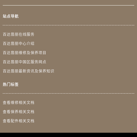
广东省梅州市梅江区金燕大道百达翡丽售后服务中心（需提前预约）
广东省清远市清城区湖西路百达翡丽售后服务中心（需提前预约）
站点导航
广东省汕头市龙湖区长平路百达翡丽售后服务中心（需提前预约）
广东省汕尾市城区香洲街道园林社区翠园街百达翡丽售后服务中心（需提前预约）
百达翡丽在线服务
广东省韶关市武江区芙蓉新区与老城中心交汇处百达翡丽售后服务中心（需提前预约）
百达翡丽中心介绍
广东省深圳市罗湖区深南东路5001号华润大厦17层1701室百达翡丽售后服务中心（需提前预约）
百达翡丽维修及保养项目
广东省阳江市江城区东风一路百达翡丽售后服务中心（需提前预约）
广东省云浮市云城区金山路百达翡丽售后服务中心（需提前预约）
百达翡丽中国区服务网点
广东省湛江市赤坎区观海北路百达翡丽售后服务中心（需提前预约）
百达翡丽最新资讯及保养知识
广东省肇庆市端州区信安大道与砚都大道交汇处百达翡丽售后服务中心（需提前预约）
热门标签
广西壮族自治区百色市右江区中山二路百达翡丽售后服务中心（需提前预约）
广西壮族自治区北海市海城区北京路百达翡丽售后服务中心（需提前预约）
查看维修相关文档
广西壮族自治区崇左市江州区石景林街道友谊大道与丽川路交汇处百达翡丽售后服务中心（需提前预约）
查看保养相关文档
广西壮族自治区防城港市港口区金花茶大道百达翡丽售后服务中心（需提前预约）
查看配件相关文档
广西壮族自治区贵港市港北区港城街道布山大道与仙衣路交叉口百达翡丽售后服务中心（需提前预约）
广西壮族自治区桂林市秀峰区红岭路百达翡丽售后服务中心（需提前预约）