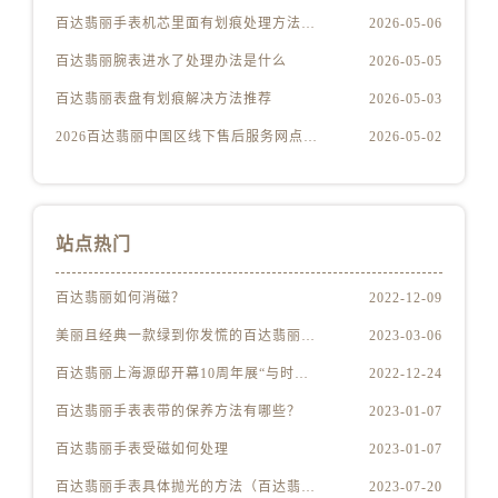
福建省莆田市城厢区霞林街道荔华东大道百达翡丽售后服务中心（需提前预约）
百达翡丽手表机芯里面有划痕处理方法详解
2026-05-06
福建省三明市三元区东乾二路百达翡丽售后服务中心（需提前预约）
百达翡丽腕表进水了处理办法是什么
2026-05-05
福建省漳州市龙文区步港路百达翡丽售后服务中心（需提前预约）
百达翡丽表盘有划痕解决方法推荐
2026-05-03
江苏省常州市新北区龙锦路1590号现代传媒中心5号楼10层1008室百达翡丽售后服务中心（需提前预约）
江苏省淮安市清江浦区淮海北路百达翡丽售后服务中心（需提前预约）
2026百达翡丽中国区线下售后服务网点升级优化公告（最新电话及地址）
2026-05-02
江苏省连云港市海州区通灌北路百达翡丽售后服务中心（需提前预约）
江苏省南京市秦淮区中山南路1号南京中心22层22-C1-C3室百达翡丽售后服务中心（需提前预约）
江苏省宿迁市宿城区西湖路百达翡丽售后服务中心（需提前预约）
站点热门
江苏省泰州市海陵区永定东路399号置地商务中心东塔（华润万象城）17层1706室百达翡丽售后服务中心（需提前预约）
江苏省徐州市鼓楼区淮海东路29号苏宁广场IFC国际金融中心35层3508室百达翡丽售后服务中心（需提前预约）
百达翡丽如何消磁？
2022-12-09
江苏省盐城市盐都区世纪大道5号盐城金融城写字楼1号楼16层1604室百达翡丽售后服务中心（需提前预约）
美丽且经典一款绿到你发慌的百达翡丽腕表
2023-03-06
江苏省扬州市邗江区国展路29号星耀天地写字楼1号楼18层1803室百达翡丽售后服务中心（需提前预约）
百达翡丽上海源邸开幕10周年展“与时间同源”
2022-12-24
江苏省镇江市京口区中山东路百达翡丽售后服务中心（需提前预约）
百达翡丽手表表带的保养方法有哪些？
2023-01-07
江西省抚州市临川区赣东大道百达翡丽售后服务中心（需提前预约）
江西省赣州市章贡区文清路百达翡丽售后服务中心（需提前预约）
百达翡丽手表受磁如何处理
2023-01-07
江西省吉安市吉州区井冈山大道百达翡丽售后服务中心（需提前预约）
百达翡丽手表具体抛光的方法（百达翡丽手表抛光的正确方法）
2023-07-20