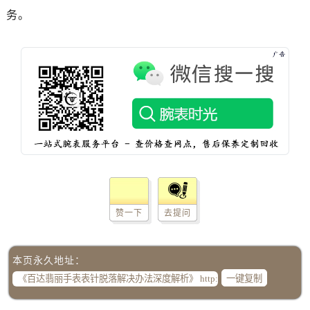
辽宁省铁岭市银州区南马路百达翡丽售后服务中心（需提前预约）
务。
辽宁省营口市站前区市府路与渤海大街交叉口百达翡丽售后服务中心（需提前预约）
辽宁省沈阳市沈河区中街路137号亨得利名表维修授权店1楼百达翡丽售后服务中心（需提前预约）
辽宁省沈阳市沈河区中街路83号亨得利名表维修授权店1楼百达翡丽售后服务中心（需提前预约）
北京市朝阳区建国门外大街甲6号华熙国际中心D座11层1102室百达翡丽售后服务中心（需提前预约）
北京市东城区东长安街1号王府井东方广场W3座6层602室百达翡丽售后服务中心（需提前预约）
河北省保定市竞秀区朝阳北大街北国先天下百达翡丽售后服务中心（需提前预约）
内蒙古自治区阿拉善盟市左旗土尔扈特大街百达翡丽售后服务中心（需提前预约）
内蒙古自治区巴彦淖尔市临河区新华街百达翡丽售后服务中心（需提前预约）
内蒙古自治区包头市青山区幸福路甲3号王府井百货名表维修百达翡丽售后服务中心（需提前预约）
内蒙古自治区赤峰市红山区哈达街百达翡丽售后服务中心（需提前预约）
赞一下
去提问
内蒙古自治区鄂尔多斯市东胜区伊金霍洛街百达翡丽售后服务中心（需提前预约）
内蒙古自治区呼伦贝尔市海拉尔区中央街百达翡丽售后服务中心（需提前预约）
内蒙古自治区通辽市科尔沁区明仁大街百达翡丽售后服务中心（需提前预约）
本页永久地址：
内蒙古自治区乌海市海勃湾区人民南路百达翡丽售后服务中心（需提前预约）
一键复制
内蒙古自治区乌兰察布市集宁区恩和大街百达翡丽售后服务中心（需提前预约）