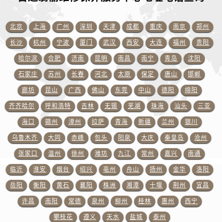
山东省威海市环翠区新威海路89号振华商厦一楼名表维修百达翡丽售后服务中心（需提前预约）
山东省潍坊市奎文区东风东街百达翡丽售后服务中心（需提前预约）
北京
上海
广州
深圳
天津
成都
重庆
南京
郑州
山东省枣庄市滕州市北辛路与善国路交叉口百达翡丽售后服务中心（需提前预约）
长沙
杭州
宁波
厦门
武汉
西安
大连
福州
贵阳
山东省淄博市张店区金晶大道百达翡丽售后服务中心（需提前预约）
哈尔滨
合肥
济南
昆明
南昌
南宁
青岛
沈阳
上海市黄浦区南京东路299号宏伊国际广场写字楼8层806室百达翡丽售后服务中心（需提前预约）
上海市徐汇区虹桥路3号港汇中心2座37层3705室百达翡丽售后服务中心（需提前预约）
石家庄
苏州
长春
河北
太原
保定
唐山
邯郸
浙江省杭州市上城区钱江路1366号华润大厦A座5层503-5室百达翡丽售后服务中心（需提前预约）
廊坊
昆山
广西
佛山
东莞
中山
德阳
绵阳
浙江省湖州市吴兴区劳动路百达翡丽售后服务中心（需提前预约）
齐齐哈尔
呼和浩特
吉林
无锡
芜湖
珠海
汕头
三亚
浙江省嘉兴市南湖区广益路705号嘉兴世界贸易中心A座13层1304室百达翡丽售后服务中心（需提前预约）
海口
赣州
漳州
拉萨
青海
新疆
兰州
银川
浙江省金华市金东区东市南街777号金华万达广场4号楼22楼2209室百达翡丽售后服务中心（需提前预约）
乌鲁木齐
大同
赤峰
包头
阳泉
大庆
秦皇岛
沧州
浙江省丽水市莲都区解放街百达翡丽售后服务中心（需提前预约）
张家口
温州
徐州
潍坊
九江
常州
嘉兴
南通
浙江省宁波市江北区大闸南路500号来福士广场办公楼20层2009室百达翡丽售后服务中心（需提前预约）
临沂
淮安
烟台
绍兴
亳州
舟山
扬州
金华
洛阳
浙江省衢州市柯城区上街百达翡丽售后服务中心（需提前预约）
浙江省绍兴市越城区胜利东路379号世茂天际中心写字楼8层805室百达翡丽售后服务中心（需提前预约）
岳阳
衡阳
黄石
襄阳
株洲
湘潭
十堰
荆州
宜昌
浙江省舟山市定海区解放东路百达翡丽售后服务中心（需提前预约）
许昌
南阳
常德
泉州
柳州
桂林
惠州
西宁
澳门特别行政区大堂区议事亭前地（新马路）百达翡丽售后服务中心（需提前预约）
攀枝花
遵义
天水
盐城
泰州