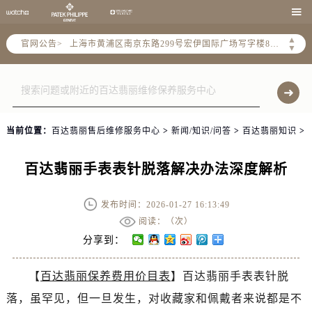
上海市徐汇区虹桥路3号港汇中心2座37层3705室（需提前预约）

上海市黄浦区南京东路299号宏伊国际广场写字楼8层806室（需提前预约）
▲
官网公告>
南京市秦淮区中山南路1号南京中心22层22-C1-C3室（需提前预约）
▼
常州市新北区龙锦路1590号现代传媒中心5号楼10层1008室（需提前预约）
徐州市鼓楼区淮海东路29号苏宁广场IFC国际金融中心35层3508室（需提前预约）
扬州市邗江区国展路29号星耀天地写字楼1号楼18层1803室（需提前预约）
盐城市盐都区世纪大道5号盐城金融城写字楼1号楼16层1604室（需提前预约）
当前位置：
百达翡丽售后维修服务中心
>
新闻/知识/问答
>
百达翡丽知识
>
泰州市海陵区永定东路399号置地商务中心东塔（华润万象城）17层1706室（需提前预约）
宁波市江北区大闸南路500号来福士广场办公楼20层2009室（需提前预约）
百达翡丽手表表针脱落解决办法深度解析
杭州市上城区钱江路1366号华润大厦A座5层503-5室（需提前预约）
金华市金东区东市南街777号金华万达广场4号楼22楼2209室（需提前预约）
发布时间：2026-01-27 16:13:49
绍兴市越城区胜利东路379号世茂天际中心写字楼8层805室（需提前预约）
阅读：（
次）
嘉兴市南湖区广益路705号嘉兴世界贸易中心A座13层1304室（需提前预约）
分享到：
南昌市红谷滩新区红谷中大道998号绿地双子塔（中央广场）A1座办公楼14层14-07室（需提前预约）
【
百达翡丽保养费用价目表
】百达翡丽手表表针脱
济南市历下区经十路11111号华润中心写字楼（万象城）15层1508室（需提前预约）
落，虽罕见，但一旦发生，对收藏家和佩戴者来说都是不
广州市天河区天河路230号万菱汇国际中心A塔7层704室（需提前预约）