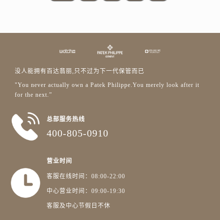
澳门特别行政区风顺堂区南湾大马路百达翡丽售后服务中心（需提前预约）
澳门特别行政区花地玛堂区关闸广场百达翡丽售后服务中心（需提前预约）
澳门特别行政区花王堂区大三巴商圈百达翡丽售后服务中心（需提前预约）
澳门特别行政区嘉模堂区官也街百达翡丽售后服务中心（需提前预约）
澳门省路氹城市金光大道百达翡丽售后服务中心（需提前预约）
没人能拥有百达翡丽,只不过为下一代保管而已
澳门特别行政区望德堂区塔石广场百达翡丽售后服务中心（需提前预约）
"You never actually own a Patek Philippe.You merely look after it
福建省福州市晋安区竹屿路6号东二环泰禾广场2号楼5层509室百达翡丽售后服务中心（需提前预约）
for the next.”
福建省厦门市思明区湖滨东路95号万象城华润大厦B座11层1104室百达翡丽售后服务中心（需提前预约）
广东省潮州市潮安区新风路与潮汕路交汇处百达翡丽售后服务中心（需提前预约）
总部服务热线
广东省广州市天河区天河路230号万菱汇国际中心A塔7层704室百达翡丽售后服务中心（需提前预约）
400-805-0910
广东省广州市越秀区环市东路371-375号世界贸易中心大厦南塔15层1507室百达翡丽售后服务中心（需提前预约）
广东省河源市源城区越王大道百达翡丽售后服务中心（需提前预约）
营业时间
广东省惠州市惠城区江北文昌一路7号华贸大厦1座30层3005室百达翡丽售后服务中心（需提前预约）
客服在线时间：08:00-22:00
广东省江门市蓬江区广场西路百达翡丽售后服务中心（需提前预约）
中心营业时间：09:00-19:30
广东省揭阳市榕城进贤门步行街百达翡丽售后服务中心（需提前预约）
客服及中心节假日不休
广东省茂名市电白区水东街道迎宾大道百达翡丽售后服务中心（需提前预约）