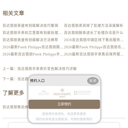
内蒙古自治区锡林郭勒盟市锡林浩特市光明街与额尔敦路交叉口百达翡丽售后服务中心（需提前预约）
内蒙古自治区兴安盟市乌兰浩特市兴安大街百达翡丽售后服务中心（需提前预约）
相关文章
山西省大同市平城区迎宾街百达翡丽售后服务中心（需提前预约）
百达翡丽表盘有划痕解决技巧集锦
百达翡丽表耳掉了处理方法深度解析
山西省晋城市城区黄华街百达翡丽售后服务中心（需提前预约）
百达翡丽手表机芯里面有划痕处理方法详解
百达翡丽腕表进水了处理办法是什么
山西省晋中市榆次区顺城街百达翡丽售后服务中心（需提前预约）
百达翡丽表盘有划痕解决方法推荐
2026百达翡丽中国区线下售后服务网点升级优化公告（最新电话及地址）
山西省临汾市尧都区解放路百达翡丽售后服务中心（需提前预约）
2026最新Patek Philippe百达翡丽腕表维修保养服务中心网点地址实地探访报告
2026最新Patek Philippe百达翡丽名表售后维修服务中心地址考察报告
山西省吕梁市离石区永宁中路与建设街交叉口百达翡丽售后服务中心（需提前预约）
2026最新百达翡丽Patek Philippe手表官方维修保养网点地址调研报告
2026最新百达翡丽手表售后保养服务中心地址调研报告
山西省朔州市朔城区怡西路与鄯阳西街交汇处百达翡丽售后服务中心（需提前预约）
山西省忻州市忻府区和平东街与七一南路交叉口百达翡丽售后服务中心（需提前预约）
上一篇：
百达翡丽手表表针变色解决技巧详解
山西省阳泉市郊区平阳东街与新城大道交叉口百达翡丽售后服务中心（需提前预约）
下一篇：
百达翡丽手表表蒙有划痕处理方法推荐
预约入口
关闭
山西省运城市盐湖区河东街百达翡丽售后服务中心（需提前预约）
山西省长治市潞州区英雄中路百达翡丽售后服务中心（需提前预约）
了解更多
山西省太原市迎泽区迎泽街道解放路15号亨得利名表维修授权店3楼百达翡丽售后服务中心（需提前预约）
立即预约
天津市和平区赤峰道136号天津国际金融中心26层2603室百达翡丽售后服务中心（需提前预约）
百达翡丽售后维修服务中心地址
安徽省安庆市迎江区人民路百达翡丽售后服务中心（需提前预约）
提前预约免排队，到店即享服务
预约时间有变无需取消，可随时重新预约
安徽省蚌埠市蚌山区淮河路百达翡丽售后服务中心（需提前预约）