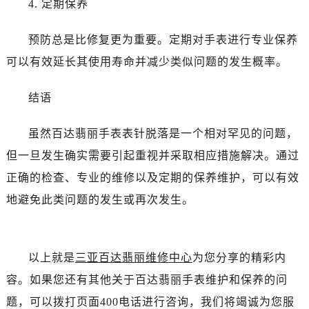
4. 定期保养
吉林省辽源市龙山区人民大街百达翡丽售后服务中心（需提前预约）
吉林省梅河口市新华街道梅河大街百达翡丽售后服务中心（需提前预约）
预防总是比修复更为重要。定期对手表进行专业保养
吉林省四平市铁东区紫气大路与南九经街交汇处百达翡丽售后服务中心（需提前预约）
可以有效延长其使用寿命并减少类似问题的发生概率。
吉林省松原市宁江区五环大街百达翡丽售后服务中心（需提前预约）
吉林省通化市东昌区环通乡江南大街百达翡丽售后服务中心（需提前预约）
结语
吉林省延边市延吉市解放路百达翡丽售后服务中心（需提前预约）
辽宁省鞍山市铁东区站前街百达翡丽售后服务中心（需提前预约）
虽然百达翡丽手表表针脱落是一个相对罕见的问题，
辽宁省本溪市平山区胜利路百达翡丽售后服务中心（需提前预约）
但一旦发生确实需要引起重视并采取相应措施解决。通过
辽宁省朝阳市双塔区新华路百达翡丽售后服务中心（需提前预约）
正确的检查、专业的维修以及定期的保养维护，可以有效
辽宁省丹东市振兴区七经街百达翡丽售后服务中心（需提前预约）
辽宁省抚顺市新抚区东一路百达翡丽售后服务中心（需提前预约）
地避免此类问题的发生或再次发生。
辽宁省阜新市海州区解放大街百达翡丽售后服务中心（需提前预约）
辽宁省葫芦岛市连山区中央路百达翡丽售后服务中心（需提前预约）
辽宁省锦州市古塔区中央大街百达翡丽售后服务中心（需提前预约）
以上就是
三亚百达翡丽维修中心
为您分享的精彩内
辽宁省辽阳市白塔区新运大街百达翡丽售后服务中心（需提前预约）
容。如果您还有其他关于百达翡丽手表维护和保养的问
辽宁省盘锦市兴隆台区石油大街百达翡丽售后服务中心（需提前预约）
题，可以拨打页面400电话进行咨询，我们将竭诚为您服