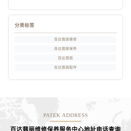
江西省景德镇市珠山区珠山中路百达翡丽售后服务中心（需提前预约）
江西省九江市浔阳区浔阳路百达翡丽售后服务中心（需提前预约）
江西省南昌市红谷滩新区红谷中大道998号绿地双子塔（中央广场）A1座办公楼14层1407室百达翡丽售后服务中心（需提前预约）
分类标签
江西省萍乡市安源区萍安北大道与康庄路交叉口百达翡丽售后服务中心（需提前预约）
江西省上饶市信州区滨江西路百达翡丽售后服务中心（需提前预约）
百达翡丽维修
江西省新余市渝水区北湖西路百达翡丽售后服务中心（需提前预约）
百达翡丽保养
江西省宜春市袁州区中山中路百达翡丽售后服务中心（需提前预约）
百达翡丽
江西省鹰潭市月湖区胜利东路百达翡丽售后服务中心（需提前预约）
百达翡丽配件
山东省德州市德城区东风中路百达翡丽售后服务中心（需提前预约）
山东省东营市东营区济南路百达翡丽售后服务中心（需提前预约）
山东省济南市历下区经十路11111号华润中心写字楼（万象城）15层1508室百达翡丽售后服务中心（需提前预约）
山东省济宁市任城区太白楼路百达翡丽售后服务中心（需提前预约）
山东省莱芜市文化南路8号银座商城名表维修一楼名表维修百达翡丽售后服务中心（需提前预约）
山东省临沂市兰山区解放路百达翡丽售后服务中心（需提前预约）
PATEK ADDRESS
山东省日照市东港区烟台路百达翡丽售后服务中心（需提前预约）
山东省泰安市泰山区财源街道泰山大街百达翡丽售后服务中心（需提前预约）
百达翡丽维修保养服务中心地址电话查询