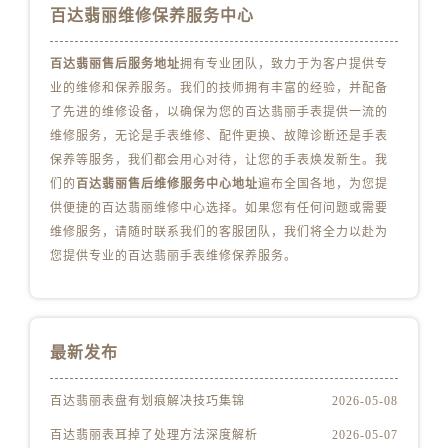
安徽省亳州市谯城区魏武大道百达翡丽售后服务中心（需提前预约）
百达翡丽维修保养服务中心
安徽省池州市贵池区长江路百达翡丽售后服务中心（需提前预约）
安徽省滁州市琅琊区南谯北路百达翡丽售后服务中心（需提前预约）
百达翡丽售后服务地址
拥有专业团队，致力于为客户提供专
业的维修和保养服务。我们的技师拥有丰富的经验，并配备
安徽省阜阳市颍州区颍州北路百达翡丽售后服务中心（需提前预约）
了先进的维修设备，以确保为您的百达翡丽手表提供一流的
安徽省淮北市相山区淮海路百达翡丽售后服务中心（需提前预约）
维修服务，无论是手表维修、配件更换、故障诊断还是手表
安徽省淮南市田家庵区国庆中路百达翡丽售后服务中心（需提前预约）
保养等服务，我们都会用心对待，让您的手表焕发新生。我
安徽省黄山市屯溪区黄山西路百达翡丽售后服务中心（需提前预约）
们的
百达翡丽售后维修服务中心地址
遍布全国各地，为您提
安徽省六安市金安区解放中路百达翡丽售后服务中心（需提前预约）
供便捷的百达翡丽维修中心选择。如果您有任何问题或需要
安徽省马鞍山市雨山区湖南西路百达翡丽售后服务中心（需提前预约）
维修服务，请随时联系我们的客服团队，我们将全力以赴为
您提供专业的百达翡丽手表维修保养服务。
安徽省宿州市埇桥区人民中路百达翡丽售后服务中心（需提前预约）
安徽省铜陵市铜官区石城大道百达翡丽售后服务中心（需提前预约）
安徽省芜湖市镜湖区中山路步行街百达翡丽售后服务中心（需提前预约）
安徽省宣城市宣州区叠嶂西路百达翡丽售后服务中心（需提前预约）
最新发布
福建省龙岩市新罗区九一南路百达翡丽售后服务中心（需提前预约）
福建省南平市建阳区人民西路百达翡丽售后服务中心（需提前预约）
百达翡丽表盘有划痕解决技巧集锦
2026-05-08
福建省宁德市蕉城区天湖东路百达翡丽售后服务中心（需提前预约）
百达翡丽表耳掉了处理方法深度解析
2026-05-07