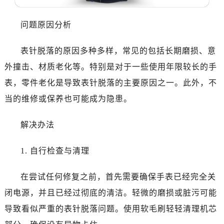
佛山市禅城区季华五路57号万科金融中心C座12层1205室（需提前预约）
东莞市东城街道鸿福东路1号民盈国贸中心T1写字楼9层907室（需提前预约）
问题原因分析
无锡市梁溪区人民中路139号恒隆广场写字楼1座11层1104室（需提前预约）
南通市崇川区工农路57号圆融广场写字楼16层1603室（需提前预约）
表针脱落的原因多种多样，常见的包括长期磨损、意
苏州市苏州工业园区星港街199号苏州中心办公楼C座22层08室（需提前预约）
外撞击、材质老化等。特别是对于一些使用年限较长的手
武汉市江汉区解放大道686号世界贸易大厦38层09室（需提前预约）
表，零件老化是导致表针脱落的主要原因之一。此外，不
南宁市青秀区金湖路59号地王大厦12楼1224室（需提前预约）
当的维修或保养也可能成为隐患。
合肥市蜀山区潜山路111号万象城华润大厦B座12楼03室（需提前预约）
泉州市丰泽区宝洲路729号浦西万达中心写字楼A座7楼709室（需提前预约）
解决办法
青岛市南区山东路6号华润大厦B座22层04室（需提前预约）
烟台市芝罘区胜利路139号万达金融中心A座907室（需提前预约）
1. 自行检查与清理
长春市朝阳区西安大路727号中银大厦A座(旺进大厦)18层09室（需提前预约）
贵阳市南明区都司高架桥路33号亨特国际金融中心14楼14D（需提前预约）
在尝试任何修复之前，首先需要确保手表已经完全关
昆明市盘龙区北京路928号同德昆明广场写字楼10层06室（需提前预约）
闭电源，并且已经过彻底的清洁。轻微的磨损或脏污可能
石家庄市长安区中山东路39号勒泰中心写字楼B座13层07室（需提前预约）
导致看似严重的表针脱落问题。使用软毛刷轻轻清理机芯
西安市碑林区南关正街88号华侨城长安国际中心E座6楼10室（需提前预约）