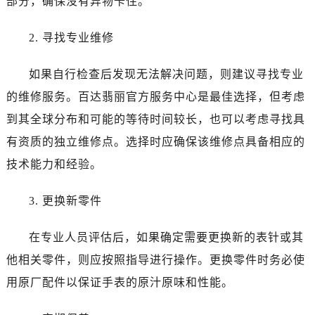
部分，确保没有异物卡住。
海口市龙华区金贸东路5号海口华润大厦B座17层1707室（需提前预约）
唐山市路南区新华东道100号万达广场写字楼A座10层1002室（需提前预约）
2. 寻找专业维修
黑龙江省大庆市萨尔图区会战大街百达翡丽售后服务中心（需提前预约）
黑龙江省鹤岗市向阳区红军路百达翡丽售后服务中心（需提前预约）
如果自行检查后发现无法解决问题，则建议寻找专业
黑龙江省黑河市爱辉区中央街百达翡丽售后服务中心（需提前预约）
的维修服务。百达翡丽官方服务中心是最佳选择，但考虑
黑龙江省鸡西市鸡冠区红军路百达翡丽售后服务中心（需提前预约）
到其全球分布和可能的等待时间较长，也可以考虑寻找具
黑龙江省佳木斯市向阳区长安路百达翡丽售后服务中心（需提前预约）
有资质的独立维修点。选择时应确保该维修点具备相应的
黑龙江省牡丹江市东安区太平路百达翡丽售后服务中心（需提前预约）
黑龙江省七台河市桃山区大同街百达翡丽售后服务中心（需提前预约）
技术能力和经验。
黑龙江省齐齐哈尔市龙沙区龙华路百达翡丽售后服务中心（需提前预约）
3. 更换新零件
黑龙江省双鸭山市尖山区新兴大街百达翡丽售后服务中心（需提前预约）
黑龙江省绥化市北林区新华街与康庄路交叉口百达翡丽售后服务中心（需提前预约）
在专业人员评估后，如果确定需要更换新的表针或其
黑龙江省伊春市伊美区通河路百达翡丽售后服务中心（需提前预约）
他相关零件，则应按照指导进行操作。更换零件时务必使
吉林省白城市洮北区明仁南街百达翡丽售后服务中心（需提前预约）
吉林省白山市浑江区浑江大街百达翡丽售后服务中心（需提前预约）
用原厂配件以保证手表的原汁原味和性能。
吉林省吉林市船营区河南街百达翡丽售后服务中心（需提前预约）