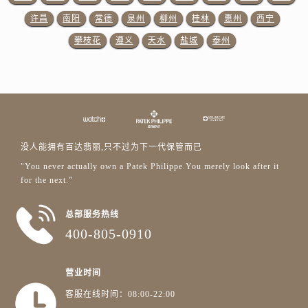
山东省泰安市泰山区财源街道泰山大街百达翡丽售后服务中心（需提前预约）
许昌
南阳
常德
泉州
柳州
桂林
惠州
西宁
山东省威海市环翠区新威海路89号振华商厦一楼名表维修百达翡丽售后服务中心（需提前预约）
攀枝花
遵义
天水
盐城
泰州
山东省潍坊市奎文区东风东街百达翡丽售后服务中心（需提前预约）
山东省枣庄市滕州市北辛路与善国路交叉口百达翡丽售后服务中心（需提前预约）
山东省淄博市张店区金晶大道百达翡丽售后服务中心（需提前预约）
上海市黄浦区南京东路299号宏伊国际广场写字楼8层806室百达翡丽售后服务中心（需提前预约）
上海市徐汇区虹桥路3号港汇中心2座37层3705室百达翡丽售后服务中心（需提前预约）
浙江省杭州市上城区钱江路1366号华润大厦A座5层503-5室百达翡丽售后服务中心（需提前预约）
没人能拥有百达翡丽,只不过为下一代保管而已
浙江省湖州市吴兴区劳动路百达翡丽售后服务中心（需提前预约）
"You never actually own a Patek Philippe.You merely look after it
浙江省嘉兴市南湖区广益路705号嘉兴世界贸易中心A座13层1304室百达翡丽售后服务中心（需提前预约）
for the next.”
浙江省金华市金东区东市南街777号金华万达广场4号楼22楼2209室百达翡丽售后服务中心（需提前预约）
总部服务热线
浙江省丽水市莲都区解放街百达翡丽售后服务中心（需提前预约）
400-805-0910
浙江省宁波市江北区大闸南路500号来福士广场办公楼20层2009室百达翡丽售后服务中心（需提前预约）
浙江省衢州市柯城区上街百达翡丽售后服务中心（需提前预约）
营业时间
浙江省绍兴市越城区胜利东路379号世茂天际中心写字楼8层805室百达翡丽售后服务中心（需提前预约）
浙江省舟山市定海区解放东路百达翡丽售后服务中心（需提前预约）
客服在线时间：08:00-22:00