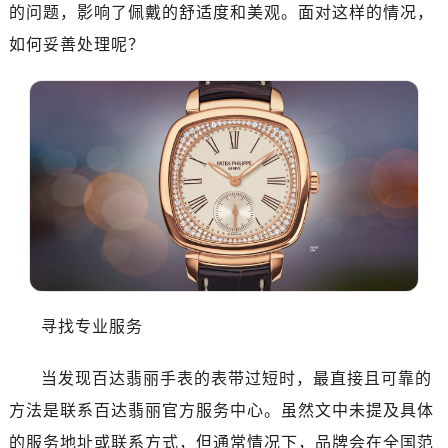
广州市天河区天河路230号万菱汇国际中心A塔7层704室（需提前预约）
的问题，影响了佩戴的舒适度和美观。面对这样的情况，
广州市越秀区环市东路371-375号世界贸易中心大厦南塔15层1507室（需提前预约）
如何妥善处理呢？
深圳市罗湖区深南东路5001号华润大厦17层1701室（需提前预约）
惠州市惠城区江北文昌一路7号华贸大厦（华贸天地）1座30层30-05室（需提前预约）
厦门市思明区湖滨东路95号万象城华润大厦B座11层1104室（需提前预约）
福州市晋安区竹屿路6号东二环泰禾广场2号楼5层509室（需提前预约）
成都市锦江区人民东路6号SAC东原中心24层2406B室（需提前预约）
重庆市江北区观音桥步行街2号融恒时代广场9层902室（需提前预约）
长沙市芙蓉区建湘路393号世茂环球金融中心写字楼10层1013室（需提前预约）
郑州市二七区民主路10号华润大厦29层2905室（需提前预约）
太原市迎泽区迎泽街道解放路15号亨得利名表维修授权店3楼（需提前预约）
沈阳市沈河区中街路137号亨得利名表维修授权店1楼（需提前预约）
寻找专业服务
沈阳市沈河区中街路83号亨得利名表维修授权店1楼（需提前预约）
乌鲁木齐市天山区红山路26号时代广场（CCMALL）C座17层17-B（需提前预约）
当发现百达翡丽手表的表带过短时，最直接且可靠的
温州市鹿城区锦绣路1067号置信广场10层1015室（需提前预约）
方法是联系百达翡丽官方服务中心。虽然文中未提及具体
哈尔滨市南岗区东大直街146号上和置地广场金座12层1214室（需提前预约）
的服务地址或联系方式，但通常情况下，品牌会在全国范