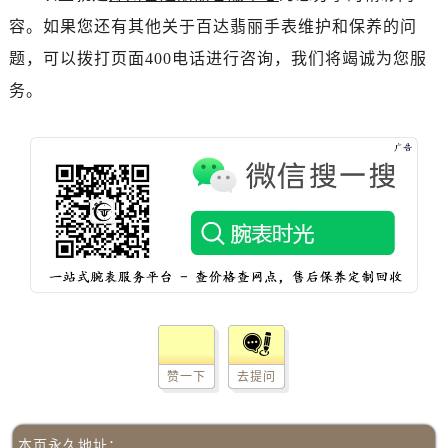
吉林省吉林市船营区河南街百达翡丽售后服务中心（需提前预约）
容。如果您还有其他关于百达翡丽手表维护和保养的问
吉林省辽源市龙山区人民大街百达翡丽售后服务中心（需提前预约）
题，可以拨打页面400电话进行咨询，我们将竭诚为您服
吉林省梅河口市新华街道梅河大街百达翡丽售后服务中心（需提前预约）
务。
吉林省四平市铁东区紫气大路与南九经街交汇处百达翡丽售后服务中心（需提前预约）
吉林省松原市宁江区五环大街百达翡丽售后服务中心（需提前预约）
吉林省通化市东昌区环通乡江南大街百达翡丽售后服务中心（需提前预约）
吉林省延边市延吉市解放路百达翡丽售后服务中心（需提前预约）
辽宁省鞍山市铁东区站前街百达翡丽售后服务中心（需提前预约）
辽宁省本溪市平山区胜利路百达翡丽售后服务中心（需提前预约）
辽宁省朝阳市双塔区新华路百达翡丽售后服务中心（需提前预约）
辽宁省丹东市振兴区七经街百达翡丽售后服务中心（需提前预约）
辽宁省抚顺市新抚区东一路百达翡丽售后服务中心（需提前预约）
辽宁省阜新市海州区解放大街百达翡丽售后服务中心（需提前预约）
辽宁省葫芦岛市连山区中央路百达翡丽售后服务中心（需提前预约）
赞一下
去提问
辽宁省锦州市古塔区中央大街百达翡丽售后服务中心（需提前预约）
辽宁省辽阳市白塔区新运大街百达翡丽售后服务中心（需提前预约）
本页永久地址：