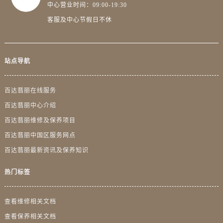
澳门特别行政区大堂区议事亭前地（新马路）百达翡丽售后服务中心（需提前预约）
中心营业时间：09:00-19:30
澳门特别行政区风顺堂区南湾大马路百达翡丽售后服务中心（需提前预约）
客服及中心节假日不休
澳门特别行政区花地玛堂区关闸广场百达翡丽售后服务中心（需提前预约）
澳门特别行政区花王堂区大三巴商圈百达翡丽售后服务中心（需提前预约）
澳门特别行政区嘉模堂区官也街百达翡丽售后服务中心（需提前预约）
站点导航
澳门省路氹城市金光大道百达翡丽售后服务中心（需提前预约）
澳门特别行政区望德堂区塔石广场百达翡丽售后服务中心（需提前预约）
百达翡丽在线服务
福建省福州市晋安区竹屿路6号东二环泰禾广场2号楼5层509室百达翡丽售后服务中心（需提前预约）
百达翡丽中心介绍
福建省厦门市思明区湖滨东路95号万象城华润大厦B座11层1104室百达翡丽售后服务中心（需提前预约）
百达翡丽维修及保养项目
广东省潮州市潮安区新风路与潮汕路交汇处百达翡丽售后服务中心（需提前预约）
百达翡丽中国区服务网点
广东省广州市天河区天河路230号万菱汇国际中心A塔7层704室百达翡丽售后服务中心（需提前预约）
百达翡丽最新资讯及保养知识
广东省广州市越秀区环市东路371-375号世界贸易中心大厦南塔15层1507室百达翡丽售后服务中心（需提前预约）
广东省河源市源城区越王大道百达翡丽售后服务中心（需提前预约）
热门标签
广东省惠州市惠城区江北文昌一路7号华贸大厦1座30层3005室百达翡丽售后服务中心（需提前预约）
广东省江门市蓬江区广场西路百达翡丽售后服务中心（需提前预约）
查看维修相关文档
广东省揭阳市榕城进贤门步行街百达翡丽售后服务中心（需提前预约）
查看保养相关文档