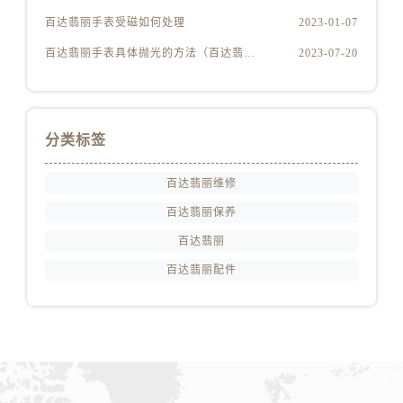
福建省宁德市蕉城区天湖东路百达翡丽售后服务中心（需提前预约）
百达翡丽手表受磁如何处理
2023-01-07
福建省莆田市城厢区霞林街道荔华东大道百达翡丽售后服务中心（需提前预约）
百达翡丽手表具体抛光的方法（百达翡丽手表抛光的正确方法）
2023-07-20
福建省三明市三元区东乾二路百达翡丽售后服务中心（需提前预约）
福建省漳州市龙文区步港路百达翡丽售后服务中心（需提前预约）
江苏省常州市新北区龙锦路1590号现代传媒中心5号楼10层1008室百达翡丽售后服务中心（需提前预约）
江苏省淮安市清江浦区淮海北路百达翡丽售后服务中心（需提前预约）
分类标签
江苏省连云港市海州区通灌北路百达翡丽售后服务中心（需提前预约）
江苏省南京市秦淮区中山南路1号南京中心22层22-C1-C3室百达翡丽售后服务中心（需提前预约）
百达翡丽维修
江苏省宿迁市宿城区西湖路百达翡丽售后服务中心（需提前预约）
百达翡丽保养
江苏省泰州市海陵区永定东路399号置地商务中心东塔（华润万象城）17层1706室百达翡丽售后服务中心（需提前预约）
百达翡丽
江苏省徐州市鼓楼区淮海东路29号苏宁广场IFC国际金融中心35层3508室百达翡丽售后服务中心（需提前预约）
百达翡丽配件
江苏省盐城市盐都区世纪大道5号盐城金融城写字楼1号楼16层1604室百达翡丽售后服务中心（需提前预约）
江苏省扬州市邗江区国展路29号星耀天地写字楼1号楼18层1803室百达翡丽售后服务中心（需提前预约）
江苏省镇江市京口区中山东路百达翡丽售后服务中心（需提前预约）
江西省抚州市临川区赣东大道百达翡丽售后服务中心（需提前预约）
江西省赣州市章贡区文清路百达翡丽售后服务中心（需提前预约）