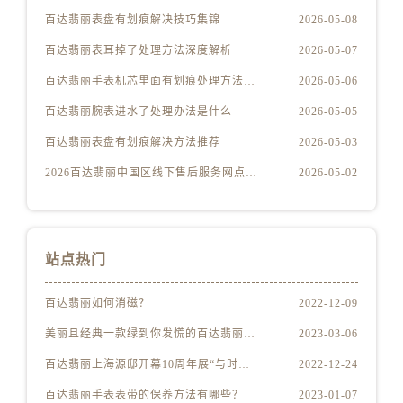
安徽省蚌埠市蚌山区淮河路百达翡丽售后服务中心（需提前预约）
百达翡丽表盘有划痕解决技巧集锦
2026-05-08
安徽省亳州市谯城区魏武大道百达翡丽售后服务中心（需提前预约）
百达翡丽表耳掉了处理方法深度解析
2026-05-07
安徽省池州市贵池区长江路百达翡丽售后服务中心（需提前预约）
百达翡丽手表机芯里面有划痕处理方法详解
2026-05-06
安徽省滁州市琅琊区南谯北路百达翡丽售后服务中心（需提前预约）
安徽省阜阳市颍州区颍州北路百达翡丽售后服务中心（需提前预约）
百达翡丽腕表进水了处理办法是什么
2026-05-05
安徽省淮北市相山区淮海路百达翡丽售后服务中心（需提前预约）
百达翡丽表盘有划痕解决方法推荐
2026-05-03
安徽省淮南市田家庵区国庆中路百达翡丽售后服务中心（需提前预约）
2026百达翡丽中国区线下售后服务网点升级优化公告（最新电话及地址）
2026-05-02
安徽省黄山市屯溪区黄山西路百达翡丽售后服务中心（需提前预约）
安徽省六安市金安区解放中路百达翡丽售后服务中心（需提前预约）
安徽省马鞍山市雨山区湖南西路百达翡丽售后服务中心（需提前预约）
站点热门
安徽省宿州市埇桥区人民中路百达翡丽售后服务中心（需提前预约）
安徽省铜陵市铜官区石城大道百达翡丽售后服务中心（需提前预约）
百达翡丽如何消磁？
2022-12-09
安徽省芜湖市镜湖区中山路步行街百达翡丽售后服务中心（需提前预约）
美丽且经典一款绿到你发慌的百达翡丽腕表
2023-03-06
安徽省宣城市宣州区叠嶂西路百达翡丽售后服务中心（需提前预约）
福建省龙岩市新罗区九一南路百达翡丽售后服务中心（需提前预约）
百达翡丽上海源邸开幕10周年展“与时间同源”
2022-12-24
福建省南平市建阳区人民西路百达翡丽售后服务中心（需提前预约）
百达翡丽手表表带的保养方法有哪些？
2023-01-07