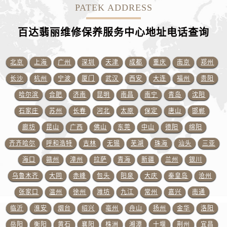
江西省吉安市吉州区井冈山大道百达翡丽售后服务中心（需提前预约）
PATEK ADDRESS
江西省景德镇市珠山区珠山中路百达翡丽售后服务中心（需提前预约）
百达翡丽维修保养服务中心地址电话查询
江西省九江市浔阳区浔阳路百达翡丽售后服务中心（需提前预约）
江西省南昌市红谷滩新区红谷中大道998号绿地双子塔（中央广场）A1座办公楼14层1407室百达翡丽售后服务中心（需提前预约）
江西省萍乡市安源区萍安北大道与康庄路交叉口百达翡丽售后服务中心（需提前预约）
北京
上海
广州
深圳
天津
成都
重庆
南京
郑州
江西省上饶市信州区滨江西路百达翡丽售后服务中心（需提前预约）
长沙
杭州
宁波
厦门
武汉
西安
大连
福州
贵阳
江西省新余市渝水区北湖西路百达翡丽售后服务中心（需提前预约）
哈尔滨
合肥
济南
昆明
南昌
南宁
青岛
沈阳
江西省宜春市袁州区中山中路百达翡丽售后服务中心（需提前预约）
石家庄
苏州
长春
河北
太原
保定
唐山
邯郸
江西省鹰潭市月湖区胜利东路百达翡丽售后服务中心（需提前预约）
廊坊
昆山
广西
佛山
东莞
中山
德阳
绵阳
山东省德州市德城区东风中路百达翡丽售后服务中心（需提前预约）
齐齐哈尔
呼和浩特
吉林
无锡
芜湖
珠海
汕头
三亚
山东省东营市东营区济南路百达翡丽售后服务中心（需提前预约）
海口
赣州
漳州
拉萨
青海
新疆
兰州
银川
山东省济南市历下区经十路11111号华润中心写字楼（万象城）15层1508室百达翡丽售后服务中心（需提前预约）
山东省济宁市任城区太白楼路百达翡丽售后服务中心（需提前预约）
乌鲁木齐
大同
赤峰
包头
阳泉
大庆
秦皇岛
沧州
山东省莱芜市文化南路8号银座商城名表维修一楼名表维修百达翡丽售后服务中心（需提前预约）
张家口
温州
徐州
潍坊
九江
常州
嘉兴
南通
山东省临沂市兰山区解放路百达翡丽售后服务中心（需提前预约）
临沂
淮安
烟台
绍兴
亳州
舟山
扬州
金华
洛阳
山东省日照市东港区烟台路百达翡丽售后服务中心（需提前预约）
岳阳
衡阳
黄石
襄阳
株洲
湘潭
十堰
荆州
宜昌