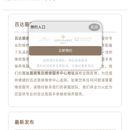
内蒙古自治区乌兰察布市集宁区恩和大街百达翡丽售后服务中心（需提前预约）
内蒙古自治区锡林郭勒盟市锡林浩特市光明街与额尔敦路交叉口百达翡丽售后服务中心（需提前预约）
内蒙古自治区兴安盟市乌兰浩特市兴安大街百达翡丽售后服务中心（需提前预约）
百达翡丽维修保养服务中心
山西省大同市平城区迎宾街百达翡丽售后服务中心（需提前预约）
预约入口
关闭
山西省晋城市城区黄华街百达翡丽售后服务中心（需提前预约）
百达翡丽售后服务地址
拥有专业团队，致力于为客户提供专
山西省晋中市榆次区顺城街百达翡丽售后服务中心（需提前预约）
业的维修和保养服务。我们的技师拥有丰富的经验，并配备
山西省临汾市尧都区解放路百达翡丽售后服务中心（需提前预约）
立即预约
了先进的维修设备，以确保为您的百达翡丽手表提供一流的
山西省吕梁市离石区永宁中路与建设街交叉口百达翡丽售后服务中心（需提前预约）
维修服务，无论是手表维修、配件更换、故障诊断还是手表
提前预约免排队，到店即享服务
保养等服务，我们都会用心对待，让您的手表焕发新生。我
预约时间有变无需取消，可随时重新预约
山西省朔州市朔城区怡西路与鄯阳西街交汇处百达翡丽售后服务中心（需提前预约）
们的
百达翡丽售后维修服务中心地址
遍布全国各地，为您提
山西省忻州市忻府区和平东街与七一南路交叉口百达翡丽售后服务中心（需提前预约）
供便捷的百达翡丽维修中心选择。如果您有任何问题或需要
山西省阳泉市郊区平阳东街与新城大道交叉口百达翡丽售后服务中心（需提前预约）
维修服务，请随时联系我们的客服团队，我们将全力以赴为
山西省运城市盐湖区河东街百达翡丽售后服务中心（需提前预约）
您提供专业的百达翡丽手表维修保养服务。
山西省长治市潞州区英雄中路百达翡丽售后服务中心（需提前预约）
山西省太原市迎泽区迎泽街道解放路15号亨得利名表维修授权店3楼百达翡丽售后服务中心（需提前预约）
天津市和平区赤峰道136号天津国际金融中心26层2603室百达翡丽售后服务中心（需提前预约）
最新发布
安徽省安庆市迎江区人民路百达翡丽售后服务中心（需提前预约）