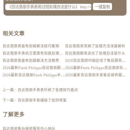
辽宁省盘锦市兴隆台区石油大街百达翡丽售后服务中心（需提前预约）
一键复制
辽宁省铁岭市银州区南马路百达翡丽售后服务中心（需提前预约）
辽宁省营口市站前区市府路与渤海大街交叉口百达翡丽售后服务中心（需提前预约）
辽宁省沈阳市沈河区中街路137号亨得利名表维修授权店1楼百达翡丽售后服务中心（需提前预约）
相关文章
辽宁省沈阳市沈河区中街路83号亨得利名表维修授权店1楼百达翡丽售后服务中心（需提前预约）
北京市朝阳区建国门外大街甲6号华熙国际中心D座11层1102室百达翡丽售后服务中心（需提前预约）
百达翡丽表盘有划痕解决技巧集锦
百达翡丽表耳掉了处理方法深度解析
北京市东城区东长安街1号王府井东方广场W3座6层602室百达翡丽售后服务中心（需提前预约）
百达翡丽手表机芯里面有划痕处理方法详解
百达翡丽腕表进水了处理办法是什么
河北省保定市竞秀区朝阳北大街北国先天下百达翡丽售后服务中心（需提前预约）
百达翡丽表盘有划痕解决方法推荐
2026百达翡丽中国区线下售后服务网点升级优化公告（最新电话及地址）
内蒙古自治区阿拉善盟市左旗土尔扈特大街百达翡丽售后服务中心（需提前预约）
2026最新Patek Philippe百达翡丽腕表维修保养服务中心网点地址实地探访报告
2026最新Patek Philippe百达翡丽名表售后维修服务中心地址考察报告
2026最新百达翡丽Patek Philippe手表官方维修保养网点地址调研报告
2026最新百达翡丽手表售后保养服务中心地址调研报告
内蒙古自治区巴彦淖尔市临河区新华街百达翡丽售后服务中心（需提前预约）
内蒙古自治区包头市青山区幸福路甲3号王府井百货名表维修百达翡丽售后服务中心（需提前预约）
上一篇：
百达翡丽手表表针掉了处理技巧盘点
内蒙古自治区赤峰市红山区哈达街百达翡丽售后服务中心（需提前预约）
内蒙古自治区鄂尔多斯市东胜区伊金霍洛街百达翡丽售后服务中心（需提前预约）
下一篇：
百达翡丽手表磕碰了如何修复
内蒙古自治区呼伦贝尔市海拉尔区中央街百达翡丽售后服务中心（需提前预约）
了解更多
内蒙古自治区通辽市科尔沁区明仁大街百达翡丽售后服务中心（需提前预约）
内蒙古自治区乌海市海勃湾区人民南路百达翡丽售后服务中心（需提前预约）
百达翡丽售后维修服务中心地址