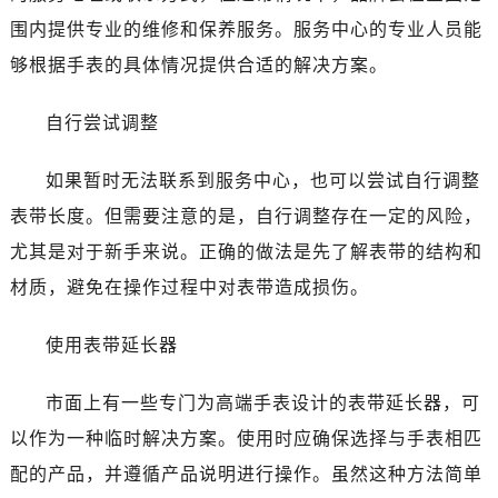
大连市中山区人民路15号国际金融大厦7层G室（需提前预约）
围内提供专业的维修和保养服务。服务中心的专业人员能
佛山市禅城区季华五路57号万科金融中心C座12层1205室（需提前预约）
够根据手表的具体情况提供合适的解决方案。
东莞市东城街道鸿福东路1号民盈国贸中心T1写字楼9层907室（需提前预约）
无锡市梁溪区人民中路139号恒隆广场写字楼1座11层1104室（需提前预约）
自行尝试调整
南通市崇川区工农路57号圆融广场写字楼16层1603室（需提前预约）
苏州市苏州工业园区星港街199号苏州中心办公楼C座22层08室（需提前预约）
如果暂时无法联系到服务中心，也可以尝试自行调整
武汉市江汉区解放大道686号世界贸易大厦38层09室（需提前预约）
表带长度。但需要注意的是，自行调整存在一定的风险，
南宁市青秀区金湖路59号地王大厦12楼1224室（需提前预约）
尤其是对于新手来说。正确的做法是先了解表带的结构和
合肥市蜀山区潜山路111号万象城华润大厦B座12楼03室（需提前预约）
材质，避免在操作过程中对表带造成损伤。
泉州市丰泽区宝洲路729号浦西万达中心写字楼A座7楼709室（需提前预约）
青岛市南区山东路6号华润大厦B座22层04室（需提前预约）
使用表带延长器
烟台市芝罘区胜利路139号万达金融中心A座907室（需提前预约）
长春市朝阳区西安大路727号中银大厦A座(旺进大厦)18层09室（需提前预约）
市面上有一些专门为高端手表设计的表带延长器，可
贵阳市南明区都司高架桥路33号亨特国际金融中心14楼14D（需提前预约）
以作为一种临时解决方案。使用时应确保选择与手表相匹
昆明市盘龙区北京路928号同德昆明广场写字楼10层06室（需提前预约）
配的产品，并遵循产品说明进行操作。虽然这种方法简单
石家庄市长安区中山东路39号勒泰中心写字楼B座13层07室（需提前预约）