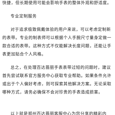
西安市碑林区南关正街88号华侨城长安国际中心E座6楼10室（需提前预约）
快捷，但长期使用可能会影响手表的整体外观和舒适度。
海口市龙华区金贸东路5号海口华润大厦B座17层1707室（需提前预约）
专业定制服务
唐山市路南区新华东道100号万达广场写字楼A座10层1002室（需提前预约）
黑龙江省大庆市萨尔图区会战大街百达翡丽售后服务中心（需提前预约）
对于追求极致佩戴体验的用户来说，可以考虑定制新
黑龙江省鹤岗市向阳区红军路百达翡丽售后服务中心（需提前预约）
的表带。专业的制表师可以根据个人手腕尺寸量身定做一
黑龙江省黑河市爱辉区中央街百达翡丽售后服务中心（需提前预约）
黑龙江省鸡西市鸡冠区红军路百达翡丽售后服务中心（需提前预约）
款合适的表带。这种方式不仅能解决长度问题，还能让手
黑龙江省佳木斯市向阳区长安路百达翡丽售后服务中心（需提前预约）
表更加贴合个人风格。
黑龙江省牡丹江市东安区太平路百达翡丽售后服务中心（需提前预约）
黑龙江省七台河市桃山区大同街百达翡丽售后服务中心（需提前预约）
总之，在处理百达翡丽手表表带过短的问题时，建议
黑龙江省齐齐哈尔市龙沙区龙华路百达翡丽售后服务中心（需提前预约）
首先尝试联系官方服务中心获取专业帮助。如果条件允许
黑龙江省双鸭山市尖山区新兴大街百达翡丽售后服务中心（需提前预约）
或出于个人偏好考虑，则可探索其他解决方案。无论采取
黑龙江省绥化市北林区新华街与康庄路交叉口百达翡丽售后服务中心（需提前预约）
哪种方式，请务必确保不会对珍贵的手表造成损害。
黑龙江省伊春市伊美区通河路百达翡丽售后服务中心（需提前预约）
吉林省白城市洮北区明仁南街百达翡丽售后服务中心（需提前预约）
吉林省白山市浑江区浑江大街百达翡丽售后服务中心（需提前预约）
以上就是
郑州百达翡丽客服中心
为您分享的精彩内