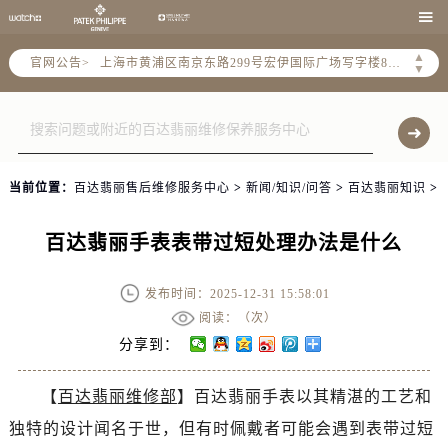
天津市和平区赤峰道136号天津国际金融中心26层2603室（需提前预约）

上海市徐汇区虹桥路3号港汇中心2座37层3705室（需提前预约）
▲
官网公告>
上海市黄浦区南京东路299号宏伊国际广场写字楼8层806室（需提前预约）
▼
南京市秦淮区中山南路1号南京中心22层22-C1-C3室（需提前预约）
常州市新北区龙锦路1590号现代传媒中心5号楼10层1008室（需提前预约）
徐州市鼓楼区淮海东路29号苏宁广场IFC国际金融中心35层3508室（需提前预约）
扬州市邗江区国展路29号星耀天地写字楼1号楼18层1803室（需提前预约）
当前位置：
百达翡丽售后维修服务中心
>
新闻/知识/问答
>
百达翡丽知识
>
盐城市盐都区世纪大道5号盐城金融城写字楼1号楼16层1604室（需提前预约）
泰州市海陵区永定东路399号置地商务中心东塔（华润万象城）17层1706室（需提前预约）
百达翡丽手表表带过短处理办法是什么
宁波市江北区大闸南路500号来福士广场办公楼20层2009室（需提前预约）
杭州市上城区钱江路1366号华润大厦A座5层503-5室（需提前预约）
发布时间：2025-12-31 15:58:01
金华市金东区东市南街777号金华万达广场4号楼22楼2209室（需提前预约）
阅读：（
次）
绍兴市越城区胜利东路379号世茂天际中心写字楼8层805室（需提前预约）
分享到：
嘉兴市南湖区广益路705号嘉兴世界贸易中心A座13层1304室（需提前预约）
【
百达翡丽维修部
】百达翡丽手表以其精湛的工艺和
南昌市红谷滩新区红谷中大道998号绿地双子塔（中央广场）A1座办公楼14层14-07室（需提前预约）
独特的设计闻名于世，但有时佩戴者可能会遇到表带过短
济南市历下区经十路11111号华润中心写字楼（万象城）15层1508室（需提前预约）