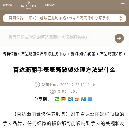
杭州市上城区钱江路1366号华润大厦A座5层503-5室（需提前预约）

金华市金东区东市南街777号金华万达广场4号楼22楼2209室（需提前预约）
▲
官网公告>
绍兴市越城区胜利东路379号世茂天际中心写字楼8层805室（需提前预约）
▼
嘉兴市南湖区广益路705号嘉兴世界贸易中心A座13层1304室（需提前预约）
南昌市红谷滩新区红谷中大道998号绿地双子塔（中央广场）A1座办公楼14层14-07室（需提前预约）
济南市历下区经十路11111号华润中心写字楼（万象城）15层1508室（需提前预约）
广州市天河区天河路230号万菱汇国际中心A塔7层704室（需提前预约）
当前位置：
百达翡丽售后维修服务中心
>
新闻/知识/问答
>
百达翡丽知识
>
广州市越秀区环市东路371-375号世界贸易中心大厦南塔15层1507室（需提前预约）
深圳市罗湖区深南东路5001号华润大厦17层1701室（需提前预约）
百达翡丽手表表壳破裂处理方法是什么
惠州市惠城区江北文昌一路7号华贸大厦（华贸天地）1座30层30-05室（需提前预约）
厦门市思明区湖滨东路95号万象城华润大厦B座11层1104室（需提前预约）
发布时间：2025-12-22 10:42:10
福州市晋安区竹屿路6号东二环泰禾广场2号楼5层509室（需提前预约）
阅读：（
次）
成都市锦江区人民东路6号SAC东原中心24层2406B室（需提前预约）
分享到：
重庆市江北区观音桥步行街2号融恒时代广场9层902室（需提前预约）
【
百达翡丽维修保养服务
】对于百达翡丽这样顶级的
长沙市芙蓉区建湘路393号世茂环球金融中心写字楼10层1013室（需提前预约）
手表品牌，任何细微的损伤都可能影响到手表的美观和功
郑州市二七区民主路10号华润大厦29层2905室（需提前预约）