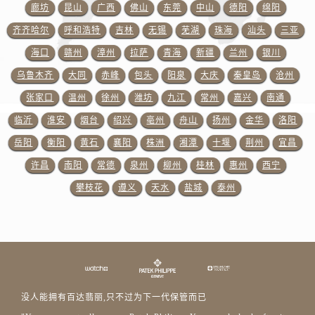
山东省东营市东营区济南路百达翡丽售后服务中心（需提前预约）
廊坊
昆山
广西
佛山
东莞
中山
德阳
绵阳
山东省济南市历下区经十路11111号华润中心写字楼（万象城）15层1508室百达翡丽售后服务中心（需提前预约）
齐齐哈尔
呼和浩特
吉林
无锡
芜湖
珠海
汕头
三亚
山东省济宁市任城区太白楼路百达翡丽售后服务中心（需提前预约）
海口
赣州
漳州
拉萨
青海
新疆
兰州
银川
山东省莱芜市文化南路8号银座商城名表维修一楼名表维修百达翡丽售后服务中心（需提前预约）
乌鲁木齐
大同
赤峰
包头
阳泉
大庆
秦皇岛
沧州
山东省临沂市兰山区解放路百达翡丽售后服务中心（需提前预约）
张家口
温州
徐州
潍坊
九江
常州
嘉兴
南通
山东省日照市东港区烟台路百达翡丽售后服务中心（需提前预约）
临沂
淮安
烟台
绍兴
亳州
舟山
扬州
金华
洛阳
山东省泰安市泰山区财源街道泰山大街百达翡丽售后服务中心（需提前预约）
山东省威海市环翠区新威海路89号振华商厦一楼名表维修百达翡丽售后服务中心（需提前预约）
岳阳
衡阳
黄石
襄阳
株洲
湘潭
十堰
荆州
宜昌
山东省潍坊市奎文区东风东街百达翡丽售后服务中心（需提前预约）
许昌
南阳
常德
泉州
柳州
桂林
惠州
西宁
山东省枣庄市滕州市北辛路与善国路交叉口百达翡丽售后服务中心（需提前预约）
攀枝花
遵义
天水
盐城
泰州
山东省淄博市张店区金晶大道百达翡丽售后服务中心（需提前预约）
上海市黄浦区南京东路299号宏伊国际广场写字楼8层806室百达翡丽售后服务中心（需提前预约）
上海市徐汇区虹桥路3号港汇中心2座37层3705室百达翡丽售后服务中心（需提前预约）
浙江省杭州市上城区钱江路1366号华润大厦A座5层503-5室百达翡丽售后服务中心（需提前预约）
浙江省湖州市吴兴区劳动路百达翡丽售后服务中心（需提前预约）
没人能拥有百达翡丽,只不过为下一代保管而已
浙江省嘉兴市南湖区广益路705号嘉兴世界贸易中心A座13层1304室百达翡丽售后服务中心（需提前预约）