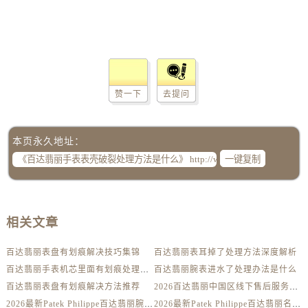
辽宁省丹东市振兴区七经街百达翡丽售后服务中心（需提前预约）
辽宁省抚顺市新抚区东一路百达翡丽售后服务中心（需提前预约）
辽宁省阜新市海州区解放大街百达翡丽售后服务中心（需提前预约）
辽宁省葫芦岛市连山区中央路百达翡丽售后服务中心（需提前预约）
辽宁省锦州市古塔区中央大街百达翡丽售后服务中心（需提前预约）
赞一下
去提问
辽宁省辽阳市白塔区新运大街百达翡丽售后服务中心（需提前预约）
辽宁省盘锦市兴隆台区石油大街百达翡丽售后服务中心（需提前预约）
辽宁省铁岭市银州区南马路百达翡丽售后服务中心（需提前预约）
本页永久地址：
辽宁省营口市站前区市府路与渤海大街交叉口百达翡丽售后服务中心（需提前预约）
一键复制
辽宁省沈阳市沈河区中街路137号亨得利名表维修授权店1楼百达翡丽售后服务中心（需提前预约）
辽宁省沈阳市沈河区中街路83号亨得利名表维修授权店1楼百达翡丽售后服务中心（需提前预约）
北京市朝阳区建国门外大街甲6号华熙国际中心D座11层1102室百达翡丽售后服务中心（需提前预约）
相关文章
北京市东城区东长安街1号王府井东方广场W3座6层602室百达翡丽售后服务中心（需提前预约）
百达翡丽表盘有划痕解决技巧集锦
百达翡丽表耳掉了处理方法深度解析
河北省保定市竞秀区朝阳北大街北国先天下百达翡丽售后服务中心（需提前预约）
百达翡丽手表机芯里面有划痕处理方法详解
百达翡丽腕表进水了处理办法是什么
内蒙古自治区阿拉善盟市左旗土尔扈特大街百达翡丽售后服务中心（需提前预约）
百达翡丽表盘有划痕解决方法推荐
2026百达翡丽中国区线下售后服务网点升级优化公告（最新电话及地址）
内蒙古自治区巴彦淖尔市临河区新华街百达翡丽售后服务中心（需提前预约）
2026最新Patek Philippe百达翡丽腕表维修保养服务中心网点地址实地探访报告
2026最新Patek Philippe百达翡丽名表售后维修服务中心地址考察报告