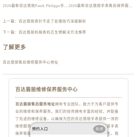
内蒙古自治区包头市青山区幸福路甲3号王府井百货名表维修百达翡丽售后服务中心（需提前预约）
2026最新百达翡丽Patek Philippe手表官方维修保养网点地址调研报告
2026最新百达翡丽手表售后保养服务中心地址调研报告
内蒙古自治区赤峰市红山区哈达街百达翡丽售后服务中心（需提前预约）
内蒙古自治区鄂尔多斯市东胜区伊金霍洛街百达翡丽售后服务中心（需提前预约）
上一篇：
百达翡丽表针不走了处理技巧深度解析
内蒙古自治区呼伦贝尔市海拉尔区中央街百达翡丽售后服务中心（需提前预约）
下一篇：
百达翡丽机械表机芯生锈解决方法推荐
内蒙古自治区通辽市科尔沁区明仁大街百达翡丽售后服务中心（需提前预约）
内蒙古自治区乌海市海勃湾区人民南路百达翡丽售后服务中心（需提前预约）
了解更多
内蒙古自治区乌兰察布市集宁区恩和大街百达翡丽售后服务中心（需提前预约）
内蒙古自治区锡林郭勒盟市锡林浩特市光明街与额尔敦路交叉口百达翡丽售后服务中心（需提前预约）
百达翡丽售后维修服务中心地址
内蒙古自治区兴安盟市乌兰浩特市兴安大街百达翡丽售后服务中心（需提前预约）
山西省大同市平城区迎宾街百达翡丽售后服务中心（需提前预约）
山西省晋城市城区黄华街百达翡丽售后服务中心（需提前预约）
百达翡丽维修保养服务中心
山西省晋中市榆次区顺城街百达翡丽售后服务中心（需提前预约）
百达翡丽售后服务地址
拥有专业团队，致力于为客户提供专
山西省临汾市尧都区解放路百达翡丽售后服务中心（需提前预约）
业的维修和保养服务。我们的技师拥有丰富的经验，并配备
山西省吕梁市离石区永宁中路与建设街交叉口百达翡丽售后服务中心（需提前预约）
了先进的维修设备，以确保为您的百达翡丽手表提供一流的
山西省朔州市朔城区怡西路与鄯阳西街交汇处百达翡丽售后服务中心（需提前预约）
维修服务，无论是手表维修、配件更换、故障诊断还是手表
预约入口
关闭
山西省忻州市忻府区和平东街与七一南路交叉口百达翡丽售后服务中心（需提前预约）
保养等服务，我们都会用心对待，让您的手表焕发新生。我