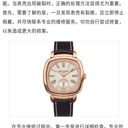
太原市迎泽区迎泽街道解放路15号亨得利名表维修授权店3楼（需提前预约）
能。当表壳出现破裂时，正确的处理方法显得尤为重要。
沈阳市沈河区中街路137号亨得利名表维修授权店1楼（需提前预约）
首先，需要了解的是，一旦发现表壳有裂痕，应立即停止
沈阳市沈河区中街路83号亨得利名表维修授权店1楼（需提前预约）
佩戴，并尽快联系专业的维修服务。切勿自行尝试修复，
乌鲁木齐市天山区红山路26号时代广场（CCMALL）C座17层17-B（需提前预约）
以免造成更大的损害。
温州市鹿城区锦绣路1067号置信广场10层1015室（需提前预约）
哈尔滨市南岗区东大直街146号上和置地广场金座12层1214室（需提前预约）
大连市中山区人民路15号国际金融大厦7层G室（需提前预约）
佛山市禅城区季华五路57号万科金融中心C座12层1205室（需提前预约）
东莞市东城街道鸿福东路1号民盈国贸中心T1写字楼9层907室（需提前预约）
无锡市梁溪区人民中路139号恒隆广场写字楼1座11层1104室（需提前预约）
南通市崇川区工农路57号圆融广场写字楼16层1603室（需提前预约）
苏州市苏州工业园区星港街199号苏州中心办公楼C座22层08室（需提前预约）
武汉市江汉区解放大道686号世界贸易大厦38层09室（需提前预约）
南宁市青秀区金湖路59号地王大厦12楼1224室（需提前预约）
合肥市蜀山区潜山路111号万象城华润大厦B座12楼03室（需提前预约）
泉州市丰泽区宝洲路729号浦西万达中心写字楼A座7楼709室（需提前预约）
在专业维修过程中，第一步是进行详细检查。专业的