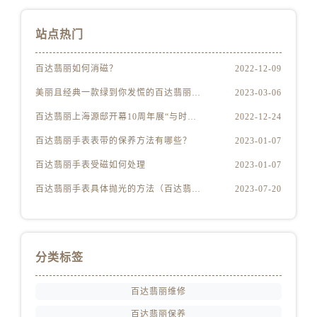
安徽省宿州市埇桥区人民中路百达翡丽售后服务中心（需提前预约）
安徽省铜陵市铜官区石城大道百达翡丽售后服务中心（需提前预约）
站点热门
安徽省芜湖市镜湖区中山路步行街百达翡丽售后服务中心（需提前预约）
安徽省宣城市宣州区叠嶂西路百达翡丽售后服务中心（需提前预约）
百达翡丽如何消磁？
2022-12-09
福建省龙岩市新罗区九一南路百达翡丽售后服务中心（需提前预约）
美丽且经典一款绿到你发慌的百达翡丽腕表
2023-03-06
福建省南平市建阳区人民西路百达翡丽售后服务中心（需提前预约）
百达翡丽上海源邸开幕10周年展“与时间同源”
2022-12-24
福建省宁德市蕉城区天湖东路百达翡丽售后服务中心（需提前预约）
百达翡丽手表表带的保养方法有哪些？
2023-01-07
福建省莆田市城厢区霞林街道荔华东大道百达翡丽售后服务中心（需提前预约）
福建省三明市三元区东乾二路百达翡丽售后服务中心（需提前预约）
百达翡丽手表受磁如何处理
2023-01-07
福建省漳州市龙文区步港路百达翡丽售后服务中心（需提前预约）
百达翡丽手表具体抛光的方法（百达翡丽手表抛光的正确方法）
2023-07-20
江苏省常州市新北区龙锦路1590号现代传媒中心5号楼10层1008室百达翡丽售后服务中心（需提前预约）
江苏省淮安市清江浦区淮海北路百达翡丽售后服务中心（需提前预约）
江苏省连云港市海州区通灌北路百达翡丽售后服务中心（需提前预约）
分类标签
江苏省南京市秦淮区中山南路1号南京中心22层22-C1-C3室百达翡丽售后服务中心（需提前预约）
江苏省宿迁市宿城区西湖路百达翡丽售后服务中心（需提前预约）
百达翡丽维修
江苏省泰州市海陵区永定东路399号置地商务中心东塔（华润万象城）17层1706室百达翡丽售后服务中心（需提前预约）
百达翡丽保养