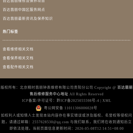
百达翡丽维修及保养项目
广东省广州市天河区天河路230号万菱汇国际中心A塔7层704室百达翡丽售后服务中心（需提前预约）
百达翡丽中国区服务网点
广东省广州市越秀区环市东路371-375号世界贸易中心大厦南塔15层1507室百达翡丽售后服务中心（需提前预约）
百达翡丽最新资讯及保养知识
广东省河源市源城区越王大道百达翡丽售后服务中心（需提前预约）
广东省惠州市惠城区江北文昌一路7号华贸大厦1座30层3005室百达翡丽售后服务中心（需提前预约）
热门标签
广东省江门市蓬江区广场西路百达翡丽售后服务中心（需提前预约）
广东省揭阳市榕城进贤门步行街百达翡丽售后服务中心（需提前预约）
查看维修相关文档
广东省茂名市电白区水东街道迎宾大道百达翡丽售后服务中心（需提前预约）
查看保养相关文档
广东省梅州市梅江区金燕大道百达翡丽售后服务中心（需提前预约）
查看配件相关文档
广东省清远市清城区湖西路百达翡丽售后服务中心（需提前预约）
广东省汕头市龙湖区长平路百达翡丽售后服务中心（需提前预约）
广东省汕尾市城区香洲街道园林社区翠园街百达翡丽售后服务中心（需提前预约）
版权所有：北京精时翡丽钟表维修有限公司贵阳分公司 Copyright @
百达翡丽
广东省韶关市武江区芙蓉新区与老城中心交汇处百达翡丽售后服务中心（需提前预约）
售后维修服务中心地址
All Rights Reserved
ICP备案/许可证号：
黔ICP备2025055598号-4
|
XML
广东省深圳市罗湖区深南东路5001号华润大厦17层1701室百达翡丽售后服务中心（需提前预约）
粤公网安备 11011306006028号
广东省阳江市江城区东风一路百达翡丽售后服务中心（需提前预约）
如权利人或知情人士发现本站内容存在事实错误或涉及版权、名誉权等侵权问
广东省云浮市云城区金山路百达翡丽售后服务中心（需提前预约）
题，请通过邮箱：2557628530@qq.com 与我们联系，我们将在收到通知后立
广东省湛江市赤坎区观海北路百达翡丽售后服务中心（需提前预约）
即依法处理。当前页面信息更新时间：2026-05-08T12:14:51+08:00