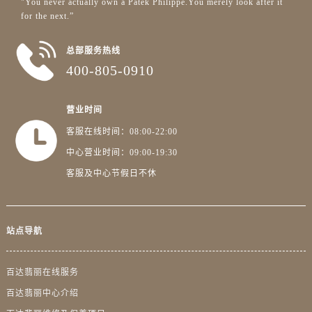
"You never actually own a Patek Philippe.You merely look after it
浙江省金华市金东区东市南街777号金华万达广场4号楼22楼2209室百达翡丽售后服务中心（需提前预约）
for the next.”
浙江省丽水市莲都区解放街百达翡丽售后服务中心（需提前预约）
浙江省宁波市江北区大闸南路500号来福士广场办公楼20层2009室百达翡丽售后服务中心（需提前预约）
总部服务热线
浙江省衢州市柯城区上街百达翡丽售后服务中心（需提前预约）
400-805-0910
浙江省绍兴市越城区胜利东路379号世茂天际中心写字楼8层805室百达翡丽售后服务中心（需提前预约）
浙江省舟山市定海区解放东路百达翡丽售后服务中心（需提前预约）
营业时间
澳门特别行政区大堂区议事亭前地（新马路）百达翡丽售后服务中心（需提前预约）
客服在线时间：08:00-22:00
澳门特别行政区风顺堂区南湾大马路百达翡丽售后服务中心（需提前预约）
中心营业时间：09:00-19:30
澳门特别行政区花地玛堂区关闸广场百达翡丽售后服务中心（需提前预约）
客服及中心节假日不休
澳门特别行政区花王堂区大三巴商圈百达翡丽售后服务中心（需提前预约）
澳门特别行政区嘉模堂区官也街百达翡丽售后服务中心（需提前预约）
澳门省路氹城市金光大道百达翡丽售后服务中心（需提前预约）
站点导航
澳门特别行政区望德堂区塔石广场百达翡丽售后服务中心（需提前预约）
福建省福州市晋安区竹屿路6号东二环泰禾广场2号楼5层509室百达翡丽售后服务中心（需提前预约）
百达翡丽在线服务
福建省厦门市思明区湖滨东路95号万象城华润大厦B座11层1104室百达翡丽售后服务中心（需提前预约）
百达翡丽中心介绍
广东省潮州市潮安区新风路与潮汕路交汇处百达翡丽售后服务中心（需提前预约）