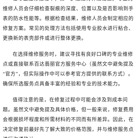
青岛市南区山东路6号华润大厦B座22层04室（需提前预约）
维修人员会仔细检查裂痕的深度、位置以及是否影响到手
烟台市芝罘区胜利路139号万达金融中心A座907室（需提前预约）
表的防水性能等。根据检查结果，维修人员会制定相应的
长春市朝阳区西安大路727号中银大厦A座(旺进大厦)18层09室（需提前预约）
修复方案。常见的处理方法包括使用专业胶水进行粘合、
贵阳市南明区都司高架桥路33号亨特国际金融中心14楼14D（需提前预约）
昆明市盘龙区北京路928号同德昆明广场写字楼10层06室（需提前预约）
更换新的表壳部件或进行整体更换。
石家庄市长安区中山东路39号勒泰中心写字楼B座13层07室（需提前预约）
在选择维修服务时，建议寻找有良好口碑的专业维修
西安市碑林区南关正街88号华侨城长安国际中心E座6楼10室（需提前预约）
海口市龙华区金贸东路5号海口华润大厦B座17层1707室（需提前预约）
点或直接联系百达翡丽官方服务中心（虽然文中避免提及
唐山市路南区新华东道100号万达广场写字楼A座10层1002室（需提前预约）
“官方”，但实际操作中可以参考官方提供的联系方式）。
黑龙江省大庆市萨尔图区会战大街百达翡丽售后服务中心（需提前预约）
确保所选服务点具备丰富的经验和专业的技术能力。
黑龙江省鹤岗市向阳区红军路百达翡丽售后服务中心（需提前预约）
黑龙江省黑河市爱辉区中央街百达翡丽售后服务中心（需提前预约）
值得注意的是，在修复过程中可能会涉及到成本问
黑龙江省鸡西市鸡冠区红军路百达翡丽售后服务中心（需提前预约）
题。虽然文中避免提及具体价格，但一般来说，修复费用
黑龙江省佳木斯市向阳区长安路百达翡丽售后服务中心（需提前预约）
会根据损坏程度和所需材料的不同而有所差异。因此，在
黑龙江省牡丹江市东安区太平路百达翡丽售后服务中心（需提前预约）
决定修复前最好先了解大致的价格范围，并与维修服务点
黑龙江省七台河市桃山区大同街百达翡丽售后服务中心（需提前预约）