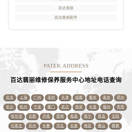
江苏省徐州市鼓楼区淮海东路29号苏宁广场IFC国际金融中心35层3508室百达翡丽售后服务中心（需提前预约）
百达翡丽
江苏省盐城市盐都区世纪大道5号盐城金融城写字楼1号楼16层1604室百达翡丽售后服务中心（需提前预约）
百达翡丽配件
江苏省扬州市邗江区国展路29号星耀天地写字楼1号楼18层1803室百达翡丽售后服务中心（需提前预约）
江苏省镇江市京口区中山东路百达翡丽售后服务中心（需提前预约）
江西省抚州市临川区赣东大道百达翡丽售后服务中心（需提前预约）
江西省赣州市章贡区文清路百达翡丽售后服务中心（需提前预约）
江西省吉安市吉州区井冈山大道百达翡丽售后服务中心（需提前预约）
江西省景德镇市珠山区珠山中路百达翡丽售后服务中心（需提前预约）
PATEK ADDRESS
江西省九江市浔阳区浔阳路百达翡丽售后服务中心（需提前预约）
江西省南昌市红谷滩新区红谷中大道998号绿地双子塔（中央广场）A1座办公楼14层1407室百达翡丽售后服务中心（需提前预约）
百达翡丽维修保养服务中心地址电话查询
江西省萍乡市安源区萍安北大道与康庄路交叉口百达翡丽售后服务中心（需提前预约）
江西省上饶市信州区滨江西路百达翡丽售后服务中心（需提前预约）
北京
上海
广州
深圳
天津
成都
重庆
南京
郑州
江西省新余市渝水区北湖西路百达翡丽售后服务中心（需提前预约）
长沙
杭州
宁波
厦门
武汉
西安
大连
福州
贵阳
江西省宜春市袁州区中山中路百达翡丽售后服务中心（需提前预约）
哈尔滨
合肥
济南
昆明
南昌
南宁
青岛
沈阳
江西省鹰潭市月湖区胜利东路百达翡丽售后服务中心（需提前预约）
山东省德州市德城区东风中路百达翡丽售后服务中心（需提前预约）
石家庄
苏州
长春
河北
太原
保定
唐山
邯郸