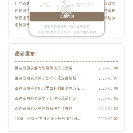
山西省阳泉市郊区平阳东街与新城大道交叉口百达翡丽售后服务中心（需提前预约）
们的
百达翡丽售后维修服务中心地址
遍布全国各地，为您提
山西省运城市盐湖区河东街百达翡丽售后服务中心（需提前预约）
供便捷的百达翡丽维修中心选择。如果您有任何问题或需要
立即预约
维修服务，请随时联系我们的客服团队，我们将全力以赴为
山西省长治市潞州区英雄中路百达翡丽售后服务中心（需提前预约）
您提供专业的百达翡丽手表维修保养服务。
提前预约免排队，到店即享服务
山西省太原市迎泽区迎泽街道解放路15号亨得利名表维修授权店3楼百达翡丽售后服务中心（需提前预约）
预约时间有变无需取消，可随时重新预约
天津市和平区赤峰道136号天津国际金融中心26层2603室百达翡丽售后服务中心（需提前预约）
安徽省安庆市迎江区人民路百达翡丽售后服务中心（需提前预约）
安徽省蚌埠市蚌山区淮河路百达翡丽售后服务中心（需提前预约）
最新发布
安徽省亳州市谯城区魏武大道百达翡丽售后服务中心（需提前预约）
百达翡丽表盘有划痕解决技巧集锦
2026-05-08
安徽省池州市贵池区长江路百达翡丽售后服务中心（需提前预约）
安徽省滁州市琅琊区南谯北路百达翡丽售后服务中心（需提前预约）
百达翡丽表耳掉了处理方法深度解析
2026-05-07
安徽省阜阳市颍州区颍州北路百达翡丽售后服务中心（需提前预约）
百达翡丽手表机芯里面有划痕处理方法详解
2026-05-06
安徽省淮北市相山区淮海路百达翡丽售后服务中心（需提前预约）
百达翡丽腕表进水了处理办法是什么
2026-05-05
安徽省淮南市田家庵区国庆中路百达翡丽售后服务中心（需提前预约）
百达翡丽表盘有划痕解决方法推荐
2026-05-03
安徽省黄山市屯溪区黄山西路百达翡丽售后服务中心（需提前预约）
安徽省六安市金安区解放中路百达翡丽售后服务中心（需提前预约）
2026百达翡丽中国区线下售后服务网点升级优化公告（最新电话及地址）
2026-05-02
安徽省马鞍山市雨山区湖南西路百达翡丽售后服务中心（需提前预约）