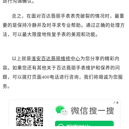
进行沟通确认。
黑龙江省齐齐哈尔市龙沙区龙华路百达翡丽售后服务中心（需提前预约）
黑龙江省双鸭山市尖山区新兴大街百达翡丽售后服务中心（需提前预约）
总之，在面对百达翡丽手表表壳破裂的情况时，最重
黑龙江省绥化市北林区新华街与康庄路交叉口百达翡丽售后服务中心（需提前预约）
要的是保持冷静并及时寻求专业帮助。通过正确的处理方
黑龙江省伊春市伊美区通河路百达翡丽售后服务中心（需提前预约）
法，可以最大限度地恢复手表的美观和功能。
吉林省白城市洮北区明仁南街百达翡丽售后服务中心（需提前预约）
吉林省白山市浑江区浑江大街百达翡丽售后服务中心（需提前预约）
吉林省吉林市船营区河南街百达翡丽售后服务中心（需提前预约）
以上就是
淮安百达翡丽维修中心
为您分享的精彩内
吉林省辽源市龙山区人民大街百达翡丽售后服务中心（需提前预约）
吉林省梅河口市新华街道梅河大街百达翡丽售后服务中心（需提前预约）
容。如果您还有其他关于百达翡丽手表维护和保养的问
吉林省四平市铁东区紫气大路与南九经街交汇处百达翡丽售后服务中心（需提前预约）
题，可以拨打页面400电话进行咨询，我们将竭诚为您服
吉林省松原市宁江区五环大街百达翡丽售后服务中心（需提前预约）
务。
吉林省通化市东昌区环通乡江南大街百达翡丽售后服务中心（需提前预约）
吉林省延边市延吉市解放路百达翡丽售后服务中心（需提前预约）
辽宁省鞍山市铁东区站前街百达翡丽售后服务中心（需提前预约）
辽宁省本溪市平山区胜利路百达翡丽售后服务中心（需提前预约）
辽宁省朝阳市双塔区新华路百达翡丽售后服务中心（需提前预约）