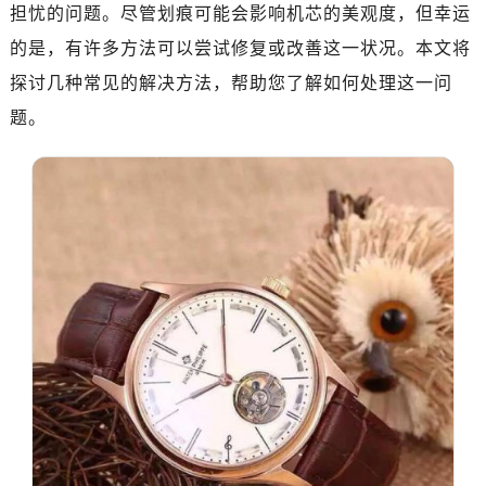
太原市迎泽区迎泽街道解放路15号亨得利名表维修授权店3楼（需提前预约）
担忧的问题。尽管划痕可能会影响机芯的美观度，但幸运
沈阳市沈河区中街路137号亨得利名表维修授权店1楼（需提前预约）
的是，有许多方法可以尝试修复或改善这一状况。本文将
沈阳市沈河区中街路83号亨得利名表维修授权店1楼（需提前预约）
探讨几种常见的解决方法，帮助您了解如何处理这一问
乌鲁木齐市天山区红山路26号时代广场（CCMALL）C座17层17-B（需提前预约）
题。
温州市鹿城区锦绣路1067号置信广场10层1015室（需提前预约）
哈尔滨市南岗区东大直街146号上和置地广场金座12层1214室（需提前预约）
大连市中山区人民路15号国际金融大厦7层G室（需提前预约）
佛山市禅城区季华五路57号万科金融中心C座12层1205室（需提前预约）
东莞市东城街道鸿福东路1号民盈国贸中心T1写字楼9层907室（需提前预约）
无锡市梁溪区人民中路139号恒隆广场写字楼1座11层1104室（需提前预约）
南通市崇川区工农路57号圆融广场写字楼16层1603室（需提前预约）
苏州市苏州工业园区星港街199号苏州中心办公楼C座22层08室（需提前预约）
武汉市江汉区解放大道686号世界贸易大厦38层09室（需提前预约）
南宁市青秀区金湖路59号地王大厦12楼1224室（需提前预约）
合肥市蜀山区潜山路111号万象城华润大厦B座12楼03室（需提前预约）
泉州市丰泽区宝洲路729号浦西万达中心写字楼A座7楼709室（需提前预约）