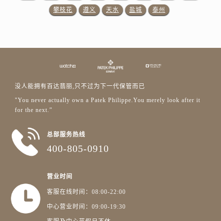
广东省广州市天河区天河路230号万菱汇国际中心A塔7层704室百达翡丽售后服务中心（需提前预约）
攀枝花
遵义
天水
盐城
泰州
广东省广州市越秀区环市东路371-375号世界贸易中心大厦南塔15层1507室百达翡丽售后服务中心（需提前预约）
广东省河源市源城区越王大道百达翡丽售后服务中心（需提前预约）
广东省惠州市惠城区江北文昌一路7号华贸大厦1座30层3005室百达翡丽售后服务中心（需提前预约）
广东省江门市蓬江区广场西路百达翡丽售后服务中心（需提前预约）
广东省揭阳市榕城进贤门步行街百达翡丽售后服务中心（需提前预约）
广东省茂名市电白区水东街道迎宾大道百达翡丽售后服务中心（需提前预约）
没人能拥有百达翡丽,只不过为下一代保管而已
广东省梅州市梅江区金燕大道百达翡丽售后服务中心（需提前预约）
"You never actually own a Patek Philippe.You merely look after it
for the next.”
广东省清远市清城区湖西路百达翡丽售后服务中心（需提前预约）
广东省汕头市龙湖区长平路百达翡丽售后服务中心（需提前预约）
总部服务热线
广东省汕尾市城区香洲街道园林社区翠园街百达翡丽售后服务中心（需提前预约）
400-805-0910
广东省韶关市武江区芙蓉新区与老城中心交汇处百达翡丽售后服务中心（需提前预约）
广东省深圳市罗湖区深南东路5001号华润大厦17层1701室百达翡丽售后服务中心（需提前预约）
营业时间
广东省阳江市江城区东风一路百达翡丽售后服务中心（需提前预约）
客服在线时间：08:00-22:00
广东省云浮市云城区金山路百达翡丽售后服务中心（需提前预约）
中心营业时间：09:00-19:30
广东省湛江市赤坎区观海北路百达翡丽售后服务中心（需提前预约）