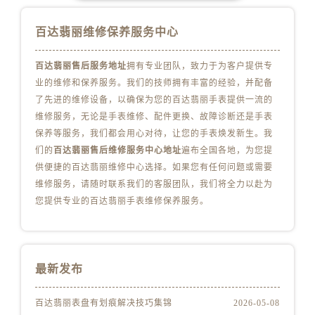
安徽省宿州市埇桥区人民中路百达翡丽售后服务中心（需提前预约）
安徽省铜陵市铜官区石城大道百达翡丽售后服务中心（需提前预约）
百达翡丽维修保养服务中心
安徽省芜湖市镜湖区中山路步行街百达翡丽售后服务中心（需提前预约）
安徽省宣城市宣州区叠嶂西路百达翡丽售后服务中心（需提前预约）
百达翡丽售后服务地址
拥有专业团队，致力于为客户提供专
业的维修和保养服务。我们的技师拥有丰富的经验，并配备
福建省龙岩市新罗区九一南路百达翡丽售后服务中心（需提前预约）
了先进的维修设备，以确保为您的百达翡丽手表提供一流的
福建省南平市建阳区人民西路百达翡丽售后服务中心（需提前预约）
维修服务，无论是手表维修、配件更换、故障诊断还是手表
福建省宁德市蕉城区天湖东路百达翡丽售后服务中心（需提前预约）
保养等服务，我们都会用心对待，让您的手表焕发新生。我
福建省莆田市城厢区霞林街道荔华东大道百达翡丽售后服务中心（需提前预约）
们的
百达翡丽售后维修服务中心地址
遍布全国各地，为您提
福建省三明市三元区东乾二路百达翡丽售后服务中心（需提前预约）
供便捷的百达翡丽维修中心选择。如果您有任何问题或需要
福建省漳州市龙文区步港路百达翡丽售后服务中心（需提前预约）
维修服务，请随时联系我们的客服团队，我们将全力以赴为
您提供专业的百达翡丽手表维修保养服务。
江苏省常州市新北区龙锦路1590号现代传媒中心5号楼10层1008室百达翡丽售后服务中心（需提前预约）
江苏省淮安市清江浦区淮海北路百达翡丽售后服务中心（需提前预约）
江苏省连云港市海州区通灌北路百达翡丽售后服务中心（需提前预约）
江苏省南京市秦淮区中山南路1号南京中心22层22-C1-C3室百达翡丽售后服务中心（需提前预约）
最新发布
江苏省宿迁市宿城区西湖路百达翡丽售后服务中心（需提前预约）
江苏省泰州市海陵区永定东路399号置地商务中心东塔（华润万象城）17层1706室百达翡丽售后服务中心（需提前预约）
百达翡丽表盘有划痕解决技巧集锦
2026-05-08