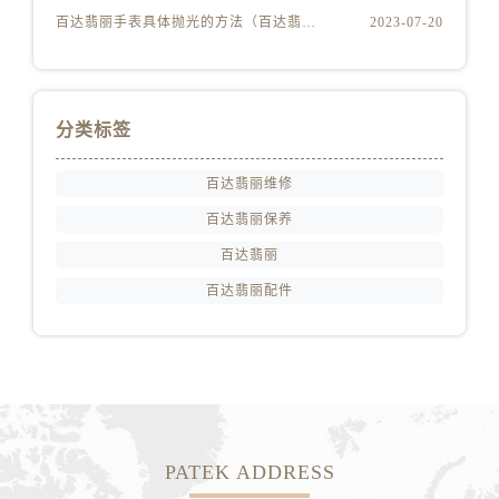
山东省东营市东营区济南路百达翡丽售后服务中心（需提前预约）
百达翡丽手表具体抛光的方法（百达翡丽手表抛光的正确方法）
2023-07-20
山东省济南市历下区经十路11111号华润中心写字楼（万象城）15层1508室百达翡丽售后服务中心（需提前预约）
山东省济宁市任城区太白楼路百达翡丽售后服务中心（需提前预约）
山东省莱芜市文化南路8号银座商城名表维修一楼名表维修百达翡丽售后服务中心（需提前预约）
分类标签
山东省临沂市兰山区解放路百达翡丽售后服务中心（需提前预约）
山东省日照市东港区烟台路百达翡丽售后服务中心（需提前预约）
百达翡丽维修
山东省泰安市泰山区财源街道泰山大街百达翡丽售后服务中心（需提前预约）
百达翡丽保养
山东省威海市环翠区新威海路89号振华商厦一楼名表维修百达翡丽售后服务中心（需提前预约）
百达翡丽
山东省潍坊市奎文区东风东街百达翡丽售后服务中心（需提前预约）
山东省枣庄市滕州市北辛路与善国路交叉口百达翡丽售后服务中心（需提前预约）
百达翡丽配件
山东省淄博市张店区金晶大道百达翡丽售后服务中心（需提前预约）
上海市黄浦区南京东路299号宏伊国际广场写字楼8层806室百达翡丽售后服务中心（需提前预约）
上海市徐汇区虹桥路3号港汇中心2座37层3705室百达翡丽售后服务中心（需提前预约）
浙江省杭州市上城区钱江路1366号华润大厦A座5层503-5室百达翡丽售后服务中心（需提前预约）
浙江省湖州市吴兴区劳动路百达翡丽售后服务中心（需提前预约）
PATEK ADDRESS
浙江省嘉兴市南湖区广益路705号嘉兴世界贸易中心A座13层1304室百达翡丽售后服务中心（需提前预约）