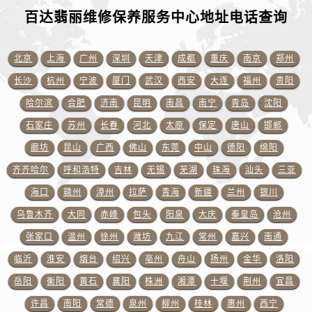
浙江省金华市金东区东市南街777号金华万达广场4号楼22楼2209室百达翡丽售后服务中心（需提前预约）
百达翡丽维修保养服务中心地址电话查询
浙江省丽水市莲都区解放街百达翡丽售后服务中心（需提前预约）
浙江省宁波市江北区大闸南路500号来福士广场办公楼20层2009室百达翡丽售后服务中心（需提前预约）
北京
上海
广州
深圳
天津
成都
重庆
南京
郑州
浙江省衢州市柯城区上街百达翡丽售后服务中心（需提前预约）
长沙
杭州
宁波
厦门
武汉
西安
大连
福州
贵阳
浙江省绍兴市越城区胜利东路379号世茂天际中心写字楼8层805室百达翡丽售后服务中心（需提前预约）
浙江省舟山市定海区解放东路百达翡丽售后服务中心（需提前预约）
哈尔滨
合肥
济南
昆明
南昌
南宁
青岛
沈阳
澳门特别行政区大堂区议事亭前地（新马路）百达翡丽售后服务中心（需提前预约）
石家庄
苏州
长春
河北
太原
保定
唐山
邯郸
澳门特别行政区风顺堂区南湾大马路百达翡丽售后服务中心（需提前预约）
廊坊
昆山
广西
佛山
东莞
中山
德阳
绵阳
澳门特别行政区花地玛堂区关闸广场百达翡丽售后服务中心（需提前预约）
齐齐哈尔
呼和浩特
吉林
无锡
芜湖
珠海
汕头
三亚
澳门特别行政区花王堂区大三巴商圈百达翡丽售后服务中心（需提前预约）
海口
赣州
漳州
拉萨
青海
新疆
兰州
银川
澳门特别行政区嘉模堂区官也街百达翡丽售后服务中心（需提前预约）
乌鲁木齐
大同
赤峰
包头
阳泉
大庆
秦皇岛
沧州
澳门省路氹城市金光大道百达翡丽售后服务中心（需提前预约）
张家口
温州
徐州
潍坊
九江
常州
嘉兴
南通
澳门特别行政区望德堂区塔石广场百达翡丽售后服务中心（需提前预约）
福建省福州市晋安区竹屿路6号东二环泰禾广场2号楼5层509室百达翡丽售后服务中心（需提前预约）
临沂
淮安
烟台
绍兴
亳州
舟山
扬州
金华
洛阳
福建省厦门市思明区湖滨东路95号万象城华润大厦B座11层1104室百达翡丽售后服务中心（需提前预约）
岳阳
衡阳
黄石
襄阳
株洲
湘潭
十堰
荆州
宜昌
广东省潮州市潮安区新风路与潮汕路交汇处百达翡丽售后服务中心（需提前预约）
许昌
南阳
常德
泉州
柳州
桂林
惠州
西宁