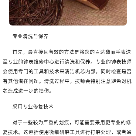
青岛市南区山东路6号华润大厦B座22层04室（需提前预约）
烟台市芝罘区胜利路139号万达金融中心A座907室（需提前预约）
长春市朝阳区西安大路727号中银大厦A座(旺进大厦)18层09室（需提前预约）
贵阳市南明区都司高架桥路33号亨特国际金融中心14楼14D（需提前预约）
专业清洗与保养
昆明市盘龙区北京路928号同德昆明广场写字楼10层06室（需提前预约）
石家庄市长安区中山东路39号勒泰中心写字楼B座13层07室（需提前预约）
首先，最直接且有效的方法是将您的百达翡丽手表送
西安市碑林区南关正街88号华侨城长安国际中心E座6楼10室（需提前预约）
至专业的钟表维修中心进行清洗和保养。专业的钟表技师
海口市龙华区金贸东路5号海口华润大厦B座17层1707室（需提前预约）
唐山市路南区新华东道100号万达广场写字楼A座10层1002室（需提前预约）
会使用专门的工具和技术来清洁机芯内部，同时检查是否
黑龙江省大庆市萨尔图区会战大街百达翡丽售后服务中心（需提前预约）
有其他潜在问题。清洗过程中，技师会特别注意避免对机
黑龙江省鹤岗市向阳区红军路百达翡丽售后服务中心（需提前预约）
芯造成进一步的损伤。
黑龙江省黑河市爱辉区中央街百达翡丽售后服务中心（需提前预约）
黑龙江省鸡西市鸡冠区红军路百达翡丽售后服务中心（需提前预约）
采用专业修复技术
黑龙江省佳木斯市向阳区长安路百达翡丽售后服务中心（需提前预约）
黑龙江省牡丹江市东安区太平路百达翡丽售后服务中心（需提前预约）
对于一些较为严重的划痕，可能需要采用更专业的修
黑龙江省七台河市桃山区大同街百达翡丽售后服务中心（需提前预约）
复技术。这包括使用微细研磨工具进行打磨处理，或者通