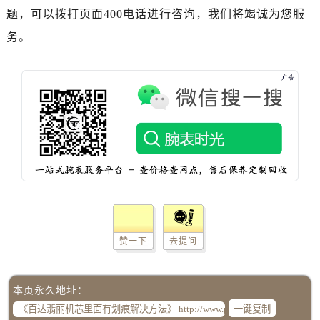
内蒙古自治区包头市青山区幸福路甲3号王府井百货名表维修百达翡丽售后服务中心（需提前预约）
题，可以拨打页面400电话进行咨询，我们将竭诚为您服
内蒙古自治区赤峰市红山区哈达街百达翡丽售后服务中心（需提前预约）
务。
内蒙古自治区鄂尔多斯市东胜区伊金霍洛街百达翡丽售后服务中心（需提前预约）
内蒙古自治区呼伦贝尔市海拉尔区中央街百达翡丽售后服务中心（需提前预约）
内蒙古自治区通辽市科尔沁区明仁大街百达翡丽售后服务中心（需提前预约）
内蒙古自治区乌海市海勃湾区人民南路百达翡丽售后服务中心（需提前预约）
内蒙古自治区乌兰察布市集宁区恩和大街百达翡丽售后服务中心（需提前预约）
内蒙古自治区锡林郭勒盟市锡林浩特市光明街与额尔敦路交叉口百达翡丽售后服务中心（需提前预约）
内蒙古自治区兴安盟市乌兰浩特市兴安大街百达翡丽售后服务中心（需提前预约）
山西省大同市平城区迎宾街百达翡丽售后服务中心（需提前预约）
山西省晋城市城区黄华街百达翡丽售后服务中心（需提前预约）
山西省晋中市榆次区顺城街百达翡丽售后服务中心（需提前预约）
赞一下
去提问
山西省临汾市尧都区解放路百达翡丽售后服务中心（需提前预约）
山西省吕梁市离石区永宁中路与建设街交叉口百达翡丽售后服务中心（需提前预约）
山西省朔州市朔城区怡西路与鄯阳西街交汇处百达翡丽售后服务中心（需提前预约）
本页永久地址：
山西省忻州市忻府区和平东街与七一南路交叉口百达翡丽售后服务中心（需提前预约）
一键复制