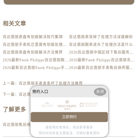
山西省阳泉市郊区平阳东街与新城大道交叉口百达翡丽售后服务中心（需提前预约）
山西省运城市盐湖区河东街百达翡丽售后服务中心（需提前预约）
山西省长治市潞州区英雄中路百达翡丽售后服务中心（需提前预约）
相关文章
山西省太原市迎泽区迎泽街道解放路15号亨得利名表维修授权店3楼百达翡丽售后服务中心（需提前预约）
天津市和平区赤峰道136号天津国际金融中心26层2603室百达翡丽售后服务中心（需提前预约）
百达翡丽表盘有划痕解决技巧集锦
百达翡丽表耳掉了处理方法深度解析
百达翡丽手表机芯里面有划痕处理方法详解
百达翡丽腕表进水了处理办法是什么
安徽省安庆市迎江区人民路百达翡丽售后服务中心（需提前预约）
百达翡丽表盘有划痕解决方法推荐
2026百达翡丽中国区线下售后服务网点升级优化公告（最新电话及地址）
安徽省蚌埠市蚌山区淮河路百达翡丽售后服务中心（需提前预约）
2026最新Patek Philippe百达翡丽腕表维修保养服务中心网点地址实地探访报告
2026最新Patek Philippe百达翡丽名表售后维修服务中心地址考察报告
安徽省亳州市谯城区魏武大道百达翡丽售后服务中心（需提前预约）
2026最新百达翡丽Patek Philippe手表官方维修保养网点地址调研报告
2026最新百达翡丽手表售后保养服务中心地址调研报告
安徽省池州市贵池区长江路百达翡丽售后服务中心（需提前预约）
安徽省滁州市琅琊区南谯北路百达翡丽售后服务中心（需提前预约）
上一篇：
百达翡丽手表发条坏了处理方法推荐
安徽省阜阳市颍州区颍州北路百达翡丽售后服务中心（需提前预约）
预约入口
关闭
下一篇：
百达翡丽手表表针脱落解决技巧集锦
安徽省淮北市相山区淮海路百达翡丽售后服务中心（需提前预约）
安徽省淮南市田家庵区国庆中路百达翡丽售后服务中心（需提前预约）
了解更多
安徽省黄山市屯溪区黄山西路百达翡丽售后服务中心（需提前预约）
立即预约
安徽省六安市金安区解放中路百达翡丽售后服务中心（需提前预约）
百达翡丽售后维修服务中心地址
提前预约免排队，到店即享服务
安徽省马鞍山市雨山区湖南西路百达翡丽售后服务中心（需提前预约）
预约时间有变无需取消，可随时重新预约