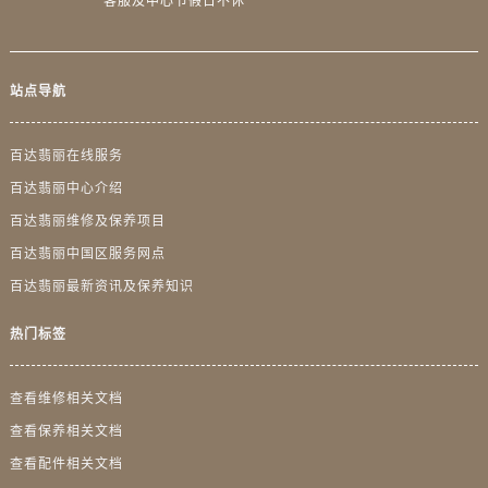
客服及中心节假日不休
广东省肇庆市端州区信安大道与砚都大道交汇处百达翡丽售后服务中心（需提前预约）
广西壮族自治区百色市右江区中山二路百达翡丽售后服务中心（需提前预约）
广西壮族自治区北海市海城区北京路百达翡丽售后服务中心（需提前预约）
站点导航
广西壮族自治区崇左市江州区石景林街道友谊大道与丽川路交汇处百达翡丽售后服务中心（需提前预约）
广西壮族自治区防城港市港口区金花茶大道百达翡丽售后服务中心（需提前预约）
百达翡丽在线服务
广西壮族自治区贵港市港北区港城街道布山大道与仙衣路交叉口百达翡丽售后服务中心（需提前预约）
百达翡丽中心介绍
广西壮族自治区桂林市秀峰区红岭路百达翡丽售后服务中心（需提前预约）
百达翡丽维修及保养项目
广西壮族自治区河池市金城江区金城江街道朝阳路百达翡丽售后服务中心（需提前预约）
广西壮族自治区贺州市八步区城东街道灵峰南路百达翡丽售后服务中心（需提前预约）
百达翡丽中国区服务网点
广西壮族自治区来宾市兴宾区桂中大道百达翡丽售后服务中心（需提前预约）
百达翡丽最新资讯及保养知识
广西壮族自治区柳州市城中区中山中路百达翡丽售后服务中心（需提前预约）
热门标签
广西壮族自治区钦州市钦南区金海湾东大街百达翡丽售后服务中心（需提前预约）
广西壮族自治区梧州市万秀区龙湖镇高旺路百达翡丽售后服务中心（需提前预约）
查看维修相关文档
广西壮族自治区玉林市玉州区金玉路百达翡丽售后服务中心（需提前预约）
查看保养相关文档
海南省儋州市儋州市那大镇兰洋北路百达翡丽售后服务中心（需提前预约）
查看配件相关文档
海南省东方市八所镇解放西路百达翡丽售后服务中心（需提前预约）