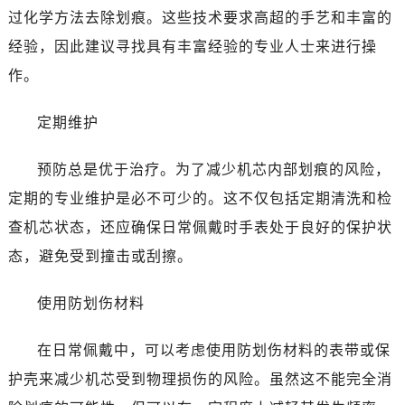
黑龙江省齐齐哈尔市龙沙区龙华路百达翡丽售后服务中心（需提前预约）
过化学方法去除划痕。这些技术要求高超的手艺和丰富的
黑龙江省双鸭山市尖山区新兴大街百达翡丽售后服务中心（需提前预约）
经验，因此建议寻找具有丰富经验的专业人士来进行操
黑龙江省绥化市北林区新华街与康庄路交叉口百达翡丽售后服务中心（需提前预约）
作。
黑龙江省伊春市伊美区通河路百达翡丽售后服务中心（需提前预约）
吉林省白城市洮北区明仁南街百达翡丽售后服务中心（需提前预约）
定期维护
吉林省白山市浑江区浑江大街百达翡丽售后服务中心（需提前预约）
吉林省吉林市船营区河南街百达翡丽售后服务中心（需提前预约）
预防总是优于治疗。为了减少机芯内部划痕的风险，
吉林省辽源市龙山区人民大街百达翡丽售后服务中心（需提前预约）
定期的专业维护是必不可少的。这不仅包括定期清洗和检
吉林省梅河口市新华街道梅河大街百达翡丽售后服务中心（需提前预约）
查机芯状态，还应确保日常佩戴时手表处于良好的保护状
吉林省四平市铁东区紫气大路与南九经街交汇处百达翡丽售后服务中心（需提前预约）
态，避免受到撞击或刮擦。
吉林省松原市宁江区五环大街百达翡丽售后服务中心（需提前预约）
吉林省通化市东昌区环通乡江南大街百达翡丽售后服务中心（需提前预约）
使用防划伤材料
吉林省延边市延吉市解放路百达翡丽售后服务中心（需提前预约）
辽宁省鞍山市铁东区站前街百达翡丽售后服务中心（需提前预约）
在日常佩戴中，可以考虑使用防划伤材料的表带或保
辽宁省本溪市平山区胜利路百达翡丽售后服务中心（需提前预约）
护壳来减少机芯受到物理损伤的风险。虽然这不能完全消
辽宁省朝阳市双塔区新华路百达翡丽售后服务中心（需提前预约）