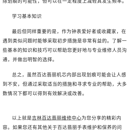
除划痕的可能性，但可以在一定程度上减轻其发生频率。
辽宁省丹东市振兴区七经街百达翡丽售后服务中心（需提前预约）
辽宁省抚顺市新抚区东一路百达翡丽售后服务中心（需提前预约）
学习基本知识
辽宁省阜新市海州区解放大街百达翡丽售后服务中心（需提前预约）
辽宁省葫芦岛市连山区中央路百达翡丽售后服务中心（需提前预约）
最后但同样重要的是，作为钟表爱好者或收藏家，在
辽宁省锦州市古塔区中央大街百达翡丽售后服务中心（需提前预约）
遇到类似问题时能够采取初步措施是非常有益的。了解一
辽宁省辽阳市白塔区新运大街百达翡丽售后服务中心（需提前预约）
些基本的知识和技巧可以帮助您更好地与专业维修人员沟
辽宁省盘锦市兴隆台区石油大街百达翡丽售后服务中心（需提前预约）
通，并做出明智的选择。
辽宁省铁岭市银州区南马路百达翡丽售后服务中心（需提前预约）
辽宁省营口市站前区市府路与渤海大街交叉口百达翡丽售后服务中心（需提前预约）
总之，虽然百达翡丽机芯内部出现划痕可能会让人感
辽宁省沈阳市沈河区中街路137号亨得利名表维修授权店1楼百达翡丽售后服务中心（需提前预约）
到不安，但通过采取适当的措施和寻求专业的帮助，大多
辽宁省沈阳市沈河区中街路83号亨得利名表维修授权店1楼百达翡丽售后服务中心（需提前预约）
北京市朝阳区建国门外大街甲6号华熙国际中心D座11层1102室百达翡丽售后服务中心（需提前预约）
数情况下都可以得到有效解决或改善。
北京市东城区东长安街1号王府井东方广场W3座6层602室百达翡丽售后服务中心（需提前预约）
河北省保定市竞秀区朝阳北大街北国先天下百达翡丽售后服务中心（需提前预约）
内蒙古自治区阿拉善盟市左旗土尔扈特大街百达翡丽售后服务中心（需提前预约）
以上就是
吉林百达翡丽维修中心
为您分享的精彩内
内蒙古自治区巴彦淖尔市临河区新华街百达翡丽售后服务中心（需提前预约）
容。如果您还有其他关于百达翡丽手表维护和保养的问