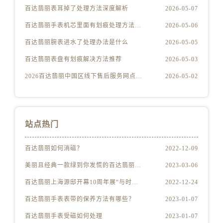
江苏省徐州市鼓楼区淮海东路29号苏宁广场IFC国际金融中心35层3508室百达翡丽售后服务中心（需提前预约）
百达翡丽表耳掉了处理方法深度解析
2026-05-07
江苏省盐城市盐都区世纪大道5号盐城金融城写字楼1号楼16层1604室百达翡丽售后服务中心（需提前预约）
百达翡丽手表机芯里面有划痕处理方法详解
2026-05-06
江苏省扬州市邗江区国展路29号星耀天地写字楼1号楼18层1803室百达翡丽售后服务中心（需提前预约）
百达翡丽腕表进水了处理办法是什么
2026-05-05
江苏省镇江市京口区中山东路百达翡丽售后服务中心（需提前预约）
百达翡丽表盘有划痕解决方法推荐
2026-05-03
江西省抚州市临川区赣东大道百达翡丽售后服务中心（需提前预约）
江西省赣州市章贡区文清路百达翡丽售后服务中心（需提前预约）
2026百达翡丽中国区线下售后服务网点升级优化公告（最新电话及地址）
2026-05-02
江西省吉安市吉州区井冈山大道百达翡丽售后服务中心（需提前预约）
江西省景德镇市珠山区珠山中路百达翡丽售后服务中心（需提前预约）
江西省九江市浔阳区浔阳路百达翡丽售后服务中心（需提前预约）
站点热门
江西省南昌市红谷滩新区红谷中大道998号绿地双子塔（中央广场）A1座办公楼14层1407室百达翡丽售后服务中心（需提前预约）
江西省萍乡市安源区萍安北大道与康庄路交叉口百达翡丽售后服务中心（需提前预约）
百达翡丽如何消磁？
2022-12-09
江西省上饶市信州区滨江西路百达翡丽售后服务中心（需提前预约）
美丽且经典一款绿到你发慌的百达翡丽腕表
2023-03-06
江西省新余市渝水区北湖西路百达翡丽售后服务中心（需提前预约）
百达翡丽上海源邸开幕10周年展“与时间同源”
2022-12-24
江西省宜春市袁州区中山中路百达翡丽售后服务中心（需提前预约）
江西省鹰潭市月湖区胜利东路百达翡丽售后服务中心（需提前预约）
百达翡丽手表表带的保养方法有哪些？
2023-01-07
山东省德州市德城区东风中路百达翡丽售后服务中心（需提前预约）
百达翡丽手表受磁如何处理
2023-01-07