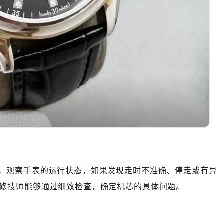
（CCMALL）C座17层17-B（需提前预约）
10层1015室（需提前预约）
地广场金座12层1214室（需提前预约）
厦7层G室（需提前预约）
心C座12层1205室（需提前预约）
中心T1写字楼9层907室（需提前预约）
写字楼1座11层1104室（需提前预约）
楼16层1603室（需提前预约）
中心办公楼C座22层08室（需提前预约）
大厦38层09室（需提前预约）
楼1224室（需提前预约）
大厦B座12楼03室（需提前预约）
心写字楼A座7楼709室（需提前预约）
。观察手表的运行状态，如果发现走时不准确、停走或有异
2层04室（需提前预约）
修技师能够通过细致检查，确定机芯的具体问题。
心A座907室（需提前预约）
A座(旺进大厦)18层09室（需提前预约）