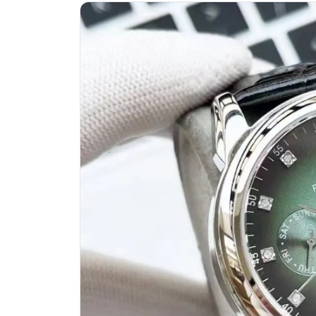
嘉兴市南湖区广益路705号嘉兴世界贸
南昌市红谷滩新区红谷中大道998号绿
济南市历下区经十路11111号华润中
广州市天河区天河路230号万菱汇国际
广州市越秀区环市东路371-375号世
深圳市罗湖区深南东路5001号华润大
惠州市惠城区江北文昌一路7号华贸大厦
厦门市思明区湖滨东路95号万象城华润
福州市晋安区竹屿路6号东二环泰禾广
成都市锦江区人民东路6号SAC东原中
重庆市江北区观音桥步行街2号融恒时
长沙市芙蓉区建湘路393号世茂环球金
郑州市二七区民主路10号华润大厦29
太原市迎泽区迎泽街道解放路15号亨
沈阳市沈河区中街路137号亨得利名
沈阳市沈河区中街路83号亨得利名表