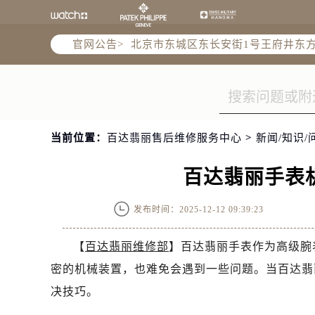
2026年5月百达翡丽售后服务中心最
北京市东城区东长安街1号王府井东方
官网公告>
北京市朝阳区建国门外大街甲6号华熙
天津市和平区赤峰道136号天津国际金
上海市徐汇区虹桥路3号港汇中心2座3
上海市黄浦区南京东路299号宏伊国
南京市秦淮区中山南路1号南京中心22层
当前位置：
百达翡丽售后维修服务中心
>
新闻/知识/
常州市新北区龙锦路1590号现代传媒
徐州市鼓楼区淮海东路29号苏宁广场I
百达翡丽手表
扬州市邗江区国展路29号星耀天地写字
盐城市盐都区世纪大道5号盐城金融城写
发布时间：2025-12-12 09:39:23
泰州市海陵区永定东路399号置地商务
宁波市江北区大闸南路500号来福士广
【
百达翡丽维修部
】百达翡丽手表作为高级腕
杭州市上城区钱江路1366号华润大厦A
密的机械装置，也难免会遇到一些问题。当百达翡
金华市金东区东市南街777号金华万达
决技巧。
绍兴市越城区胜利东路379号世茂天