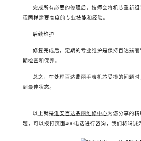
黑龙江省伊春市伊美区通河路百达翡
完成所有必要的修理后，技师会将机芯重新组
吉林省白城市洮北区明仁南街百达翡
程同样需要高度的专业技能和经验。
吉林省白山市浑江区浑江大街百达翡
吉林省吉林市船营区河南街百达翡丽
后续维护
吉林省辽源市龙山区人民大街百达翡
吉林省梅河口市新华街道梅河大街百
修复完成后，定期的专业维护是保持百达翡丽
吉林省四平市铁东区紫气大路与南九
期检查和保养。
吉林省松原市宁江区五环大街百达翡
吉林省通化市东昌区环通乡江南大街
总之，在处理百达翡丽手表机芯受损的问题时
吉林省延边市延吉市解放路百达翡丽
到最佳状态。
辽宁省鞍山市铁东区站前街百达翡丽
辽宁省本溪市平山区胜利路百达翡丽
辽宁省朝阳市双塔区新华路百达翡丽
以上就是
淮安百达翡丽维修中心
为您分享的精
辽宁省丹东市振兴区七经街百达翡丽
题，可以拨打页面400电话进行咨询，我们将竭诚
辽宁省抚顺市新抚区东一路百达翡丽
辽宁省阜新市海州区解放大街百达翡