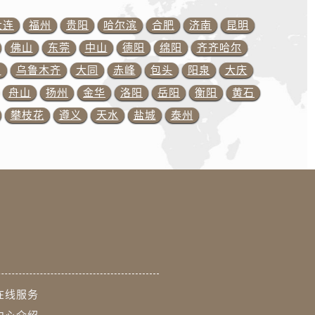
预约）
大连
福州
贵阳
哈尔滨
合肥
济南
昆明
佛山
东莞
中山
德阳
绵阳
齐齐哈尔
川
乌鲁木齐
大同
赤峰
包头
阳泉
大庆
舟山
扬州
金华
洛阳
岳阳
衡阳
黄石
攀枝花
遵义
天水
盐城
泰州
在线服务