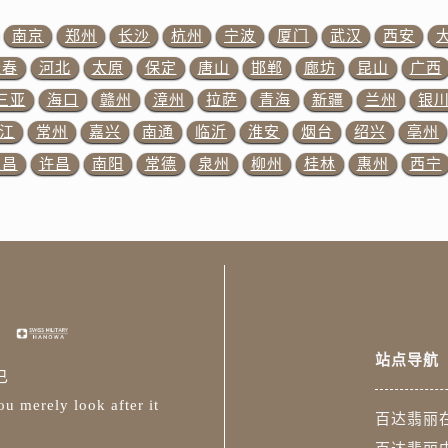
15号亨得利名表维修授权店3楼百达翡丽售后服务中心（需提前
金融中心26层2603室百达翡丽售后服务中心（需提前预约）
南京
郑州
长沙
杭州
宁波
厦门
武汉
西安
售后服务中心（需提前预约）
长春
河北
太原
保定
唐山
邯郸
廊坊
昆山
广西
售后服务中心（需提前预约）
三亚
海口
赣州
漳州
拉萨
青海
新疆
兰州
银
丽售后服务中心（需提前预约）
江
常州
嘉兴
南通
临沂
淮安
烟台
绍兴
亳州
售后服务中心（需提前预约）
宜昌
许昌
南阳
常德
泉州
柳州
桂林
惠州
西宁
丽售后服务中心（需提前预约）
丽售后服务中心（需提前预约）
售后服务中心（需提前预约）
翡丽售后服务中心（需提前预约）
丽售后服务中心（需提前预约）
丽售后服务中心（需提前预约）
翡丽售后服务中心（需提前预约）
站点导航
丽售后服务中心（需提前预约）
已
丽售后服务中心（需提前预约）
u merely look after it
百达翡丽
达翡丽售后服务中心（需提前预约）