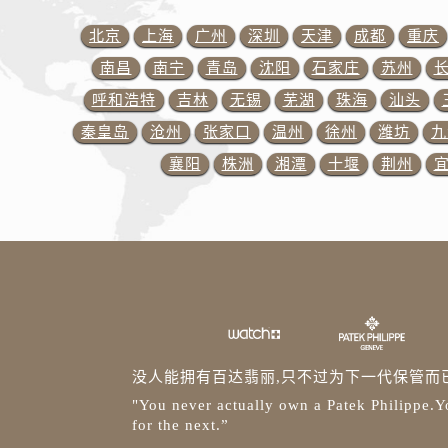
山西省太原市迎泽区迎泽街道解放路
天津市和平区赤峰道136号天津国际
北京
上海
广州
深圳
天津
成都
重庆
安徽省安庆市迎江区人民路百达翡丽
南昌
南宁
青岛
沈阳
石家庄
苏州
安徽省蚌埠市蚌山区淮河路百达翡丽
呼和浩特
吉林
无锡
芜湖
珠海
汕头
安徽省亳州市谯城区魏武大道百达翡
秦皇岛
沧州
张家口
温州
徐州
潍坊
九
安徽省池州市贵池区长江路百达翡丽
襄阳
株洲
湘潭
十堰
荆州
安徽省滁州市琅琊区南谯北路百达翡
安徽省阜阳市颍州区颍州北路百达翡
安徽省淮北市相山区淮海路百达翡丽
安徽省淮南市田家庵区国庆中路百达
安徽省黄山市屯溪区黄山西路百达翡
安徽省六安市金安区解放中路百达翡
安徽省马鞍山市雨山区湖南西路百达
安徽省宿州市埇桥区人民中路百达翡
没人能拥有百达翡丽,只不过为下一代保管而
安徽省铜陵市铜官区石城大道百达翡
"You never actually own a Patek Philippe.Yo
for the next.”
安徽省芜湖市镜湖区中山路步行街百