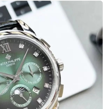
易中心A座13层1304室（需提前预约）
地双子塔（中央广场）A1座办公楼14层14-07室（需提前预约
心写字楼（万象城）15层1508室（需提前预约）
中心A塔7层704室（需提前预约）
界贸易中心大厦南塔15层1507室（需提前预约）
厦17层1701室（需提前预约）
（华贸天地）1座30层30-05室（需提前预约）
大厦B座11层1104室（需提前预约）
场2号楼5层509室（需提前预约）
心24层2406B室（需提前预约）
代广场9层902室（需提前预约）
融中心写字楼10层1013室（需提前预约）
层2905室（需提前预约）
得利名表维修授权店3楼（需提前预约）
表维修授权店1楼（需提前预约）
维修授权店1楼（需提前预约）