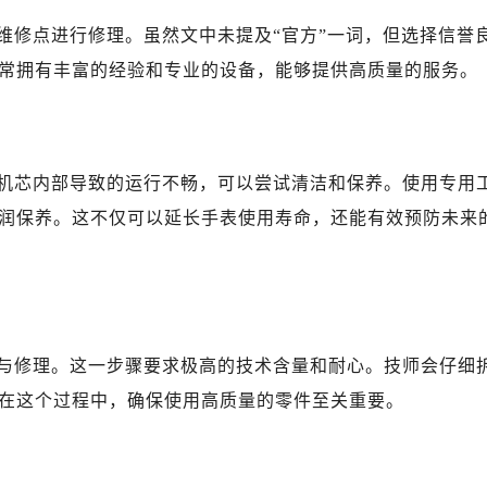
国际金融中心14楼14D（需提前预约）
维修点进行修理。虽然文中未提及“官方”一词，但选择信誉
广场写字楼10层06室（需提前预约）
心写字楼B座13层07室（需提前预约）
常拥有丰富的经验和专业的设备，能够提供高质量的服务。
安国际中心E座6楼10室（需提前预约）
B座17层1707室（需提前预约）
写字楼A座10层1002室（需提前预约）
机芯内部导致的运行不畅，可以尝试清洁和保养。使用专用
达翡丽售后服务中心（需提前预约）
润保养。这不仅可以延长手表使用寿命，还能有效预防未来
丽售后服务中心（需提前预约）
丽售后服务中心（需提前预约）
丽售后服务中心（需提前预约）
翡丽售后服务中心（需提前预约）
翡丽售后服务中心（需提前预约）
与修理。这一步骤要求极高的技术含量和耐心。技师会仔细
翡丽售后服务中心（需提前预约）
在这个过程中，确保使用高质量的零件至关重要。
达翡丽售后服务中心（需提前预约）
达翡丽售后服务中心（需提前预约）
路交叉口百达翡丽售后服务中心（需提前预约）