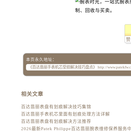
辽宁省葫芦岛市连山区中央路百达翡
辽宁省锦州市古塔区中央大街百达翡
辽宁省辽阳市白塔区新运大街百达翡
辽宁省盘锦市兴隆台区石油大街百达
辽宁省铁岭市银州区南马路百达翡丽
赞
辽宁省营口市站前区市府路与渤海大
辽宁省沈阳市沈河区中街路137号亨
辽宁省沈阳市沈河区中街路83号亨
本页永久地址：
北京市朝阳区建国门外大街甲6号华熙
北京市东城区东长安街1号王府井东方
河北省保定市竞秀区朝阳北大街北国
内蒙古自治区阿拉善盟市左旗土尔扈
相关文章
内蒙古自治区巴彦淖尔市临河区新华
百达翡丽表盘有划痕解决技巧集锦
内蒙古自治区包头市青山区幸福路甲
百达翡丽手表机芯里面有划痕处理方法详解
内蒙古自治区赤峰市红山区哈达街百
百达翡丽表盘有划痕解决方法推荐
内蒙古自治区鄂尔多斯市东胜区伊金