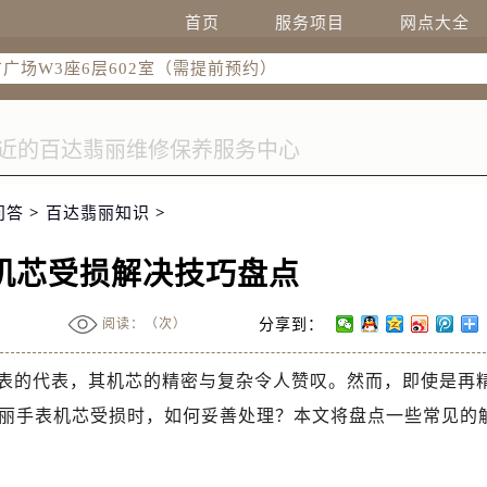
新网点地址：
首页
服务项目
网点大全
广场W3座6层602室（需提前预约）
国际中心D座11层1102室（需提前预约）
融中心26层2603室（需提前预约）
7层3705室（需提前预约）
际广场写字楼8层806室（需提前预约）
22-C1-C3室（需提前预约）
问答
>
百达翡丽知识
>
中心5号楼10层1008室（需提前预约）
FC国际金融中心35层3508室（需提前预约）
机芯受损解决技巧盘点
楼1号楼18层1803室（需提前预约）
字楼1号楼16层1604室（需提前预约）
阅读：（
次）
分享到：
中心东塔（华润万象城）17层1706室（需提前预约）
场办公楼20层2009室（需提前预约）
表的代表，其机芯的精密与复杂令人赞叹。然而，即使是再
座5层503-5室（需提前预约）
丽手表机芯受损时，如何妥善处理？本文将盘点一些常见的
广场4号楼22楼2209室（需提前预约）
际中心写字楼8层805室（需提前预约）