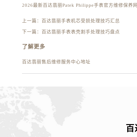
内蒙古自治区呼伦贝尔市海拉尔区中
内蒙古自治区通辽市科尔沁区明仁大
内蒙古自治区乌海市海勃湾区人民南
上一篇：
百达翡丽手表机芯受损处理技巧汇总
内蒙古自治区乌兰察布市集宁区恩和
下一篇：
百达翡丽手表表壳割手处理技巧盘点
内蒙古自治区锡林郭勒盟市锡林浩特
内蒙古自治区兴安盟市乌兰浩特市兴
了解更多
山西省大同市平城区迎宾街百达翡丽
百达翡丽售后维修服务中心地址
山西省晋城市城区黄华街百达翡丽售
山西省晋中市榆次区顺城街百达翡丽
山西省临汾市尧都区解放路百达翡丽
山西省吕梁市离石区永宁中路与建设
山西省朔州市朔城区怡西路与鄯阳西
山西省忻州市忻府区和平东街与七一
山西省阳泉市郊区平阳东街与新城大
山西省运城市盐湖区河东街百达翡丽
百
山西省长治市潞州区英雄中路百达翡