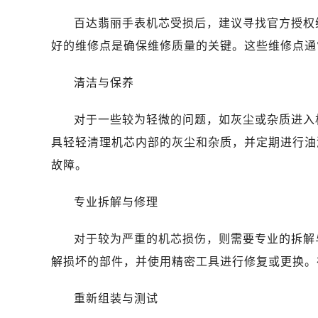
贵阳市南明区都司高架桥路33号亨特
百达翡丽手表机芯受损后，建议寻找官方授权
昆明市盘龙区北京路928号同德昆明
石家庄市长安区中山东路39号勒泰中
好的维修点是确保维修质量的关键。这些维修点通
西安市碑林区南关正街88号华侨城长
清洁与保养
海口市龙华区金贸东路5号海口华润大厦
唐山市路南区新华东道100号万达广场
对于一些较为轻微的问题，如灰尘或杂质进入
黑龙江省大庆市萨尔图区会战大街百
具轻轻清理机芯内部的灰尘和杂质，并定期进行油
黑龙江省鹤岗市向阳区红军路百达翡
黑龙江省黑河市爱辉区中央街百达翡
故障。
黑龙江省鸡西市鸡冠区红军路百达翡
专业拆解与修理
黑龙江省佳木斯市向阳区长安路百达
黑龙江省牡丹江市东安区太平路百达
对于较为严重的机芯损伤，则需要专业的拆解
黑龙江省七台河市桃山区大同街百达
解损坏的部件，并使用精密工具进行修复或更换。
黑龙江省齐齐哈尔市龙沙区龙华路百
黑龙江省双鸭山市尖山区新兴大街百
重新组装与测试
黑龙江省绥化市北林区新华街与康庄