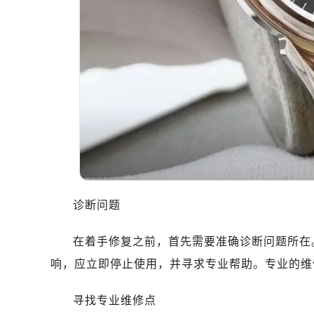
乌鲁木齐市天山区红山路26号时代广场
温州市鹿城区锦绣路1067号置信广场
哈尔滨市南岗区东大直街146号上和置
大连市中山区人民路15号国际金融大
佛山市禅城区季华五路57号万科金融中
东莞市东城街道鸿福东路1号民盈国贸
无锡市梁溪区人民中路139号恒隆广场
南通市崇川区工农路57号圆融广场写字
苏州市苏州工业园区星港街199号苏州
武汉市江汉区解放大道686号世界贸易
南宁市青秀区金湖路59号地王大厦12
诊断问题
合肥市蜀山区潜山路111号万象城华润
泉州市丰泽区宝洲路729号浦西万达中
在着手修复之前，首先需要准确诊断问题所在
青岛市南区山东路6号华润大厦B座2
响，应立即停止使用，并寻求专业帮助。专业的维
烟台市芝罘区胜利路139号万达金融中
长春市朝阳区西安大路727号中银大厦
寻找专业维修点