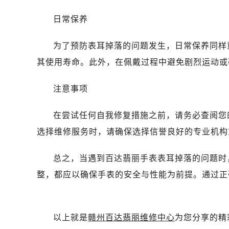
西安市碑林区南关正街88号华侨城长
海口市龙华区金贸东路5号海口华润大厦
日常保养
唐山市路南区新华东道100号万达广场
为了预防表耳掉落的问题发生，日常保养同样
黑龙江省大庆市萨尔图区会战大街百
黑龙江省鹤岗市向阳区红军路百达翡
其使用寿命。此外，在佩戴过程中避免剧烈运动或
黑龙江省黑河市爱辉区中央街百达翡
注意事项
黑龙江省鸡西市鸡冠区红军路百达翡
黑龙江省佳木斯市向阳区长安路百达
在尝试任何自我修复措施之前，请务必查阅您
黑龙江省牡丹江市东安区太平路百达
选择维修服务时，请确保选择信誉良好的专业机构
黑龙江省七台河市桃山区大同街百达
黑龙江省齐齐哈尔市龙沙区龙华路百
总之，当遇到百达翡丽手表表耳掉落的问题时
黑龙江省双鸭山市尖山区新兴大街百
整，都应以确保手表的安全与性能为前提。通过正
黑龙江省绥化市北林区新华街与康庄
黑龙江省伊春市伊美区通河路百达翡
吉林省白城市洮北区明仁南街百达翡
以上就是
赣州百达翡丽维修中心
为您分享的精
吉林省白山市浑江区浑江大街百达翡