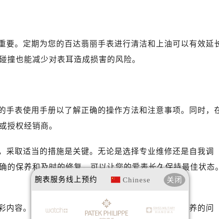
安国际中心E座6楼10室（需提前预约）
B座17层1707室（需提前预约）
写字楼A座10层1002室（需提前预约）
重要。定期为您的百达翡丽手表进行清洁和上油可以有效延
达翡丽售后服务中心（需提前预约）
丽售后服务中心（需提前预约）
碰撞也能减少对表耳造成损害的风险。
丽售后服务中心（需提前预约）
丽售后服务中心（需提前预约）
翡丽售后服务中心（需提前预约）
的手表使用手册以了解正确的操作方法和注意事项。同时，
翡丽售后服务中心（需提前预约）
或授权经销商。
翡丽售后服务中心（需提前预约）
达翡丽售后服务中心（需提前预约）
，采取适当的措施是关键。无论是选择专业维修还是自我调
达翡丽售后服务中心（需提前预约）
确的保养和及时的修复，可以让您的爱表长久保持最佳状态
路交叉口百达翡丽售后服务中心（需提前预约）
腕表服务
线上预约
Chinese
关闭
丽售后服务中心（需提前预约）
丽售后服务中心（需提前预约）
彩内容。如果您还有其他关于百达翡丽手表维护和保养的问
丽售后服务中心（需提前预约）