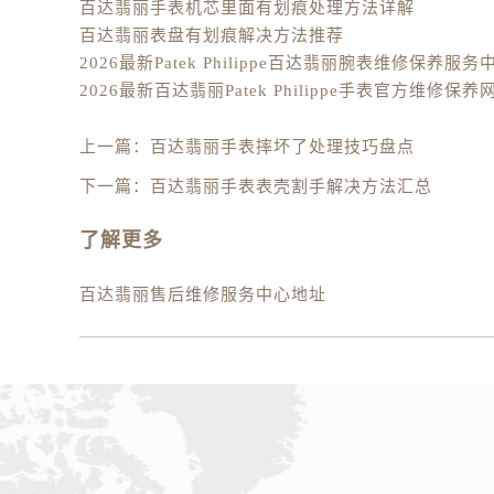
百达翡丽手表机芯里面有划痕处理方法详解
辽宁省盘锦市兴隆台区石油大街百达
百达翡丽表盘有划痕解决方法推荐
辽宁省铁岭市银州区南马路百达翡丽
辽宁省营口市站前区市府路与渤海大
辽宁省沈阳市沈河区中街路137号亨
辽宁省沈阳市沈河区中街路83号亨
上一篇：
百达翡丽手表摔坏了处理技巧盘点
北京市朝阳区建国门外大街甲6号华熙
下一篇：
百达翡丽手表表壳割手解决方法汇总
北京市东城区东长安街1号王府井东方
河北省保定市竞秀区朝阳北大街北国
了解更多
内蒙古自治区阿拉善盟市左旗土尔扈
内蒙古自治区巴彦淖尔市临河区新华
百达翡丽售后维修服务中心地址
内蒙古自治区包头市青山区幸福路甲
内蒙古自治区赤峰市红山区哈达街百
内蒙古自治区鄂尔多斯市东胜区伊金
内蒙古自治区呼伦贝尔市海拉尔区中
内蒙古自治区通辽市科尔沁区明仁大
内蒙古自治区乌海市海勃湾区人民南