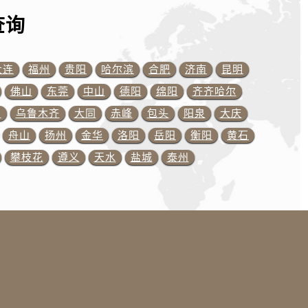
查询
）
大连
福州
贵阳
哈尔滨
合肥
济南
昆明
佛山
东莞
中山
德阳
绵阳
齐齐哈尔
川
乌鲁木齐
大同
赤峰
包头
阳泉
大庆
舟山
扬州
金华
洛阳
岳阳
衡阳
黄石
攀枝花
遵义
天水
盐城
泰州
预约）