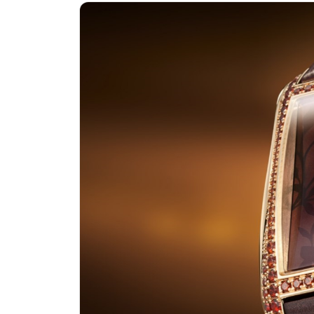
广州市天河区天河路230号万菱汇国际
广州市越秀区环市东路371-375号世
深圳市罗湖区深南东路5001号华润大
惠州市惠城区江北文昌一路7号华贸大厦
厦门市思明区湖滨东路95号万象城华润
福州市晋安区竹屿路6号东二环泰禾广
成都市锦江区人民东路6号SAC东原中
重庆市江北区观音桥步行街2号融恒时
长沙市芙蓉区建湘路393号世茂环球金
郑州市二七区民主路10号华润大厦29
太原市迎泽区迎泽街道解放路15号亨
沈阳市沈河区中街路137号亨得利名
沈阳市沈河区中街路83号亨得利名表
乌鲁木齐市天山区红山路26号时代广场
温州市鹿城区锦绣路1067号置信广场
哈尔滨市南岗区东大直街146号上和置