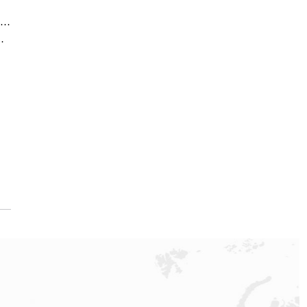
2026百达翡丽中国区线下售后服务网点升级优化公告（最新电话及地址）
名表售后维修服务中心地址考察报告
）