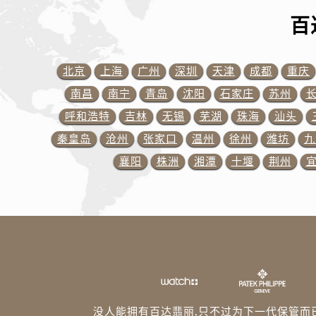
内蒙古自治区乌兰察布市集宁区恩和
百
内蒙古自治区锡林郭勒盟市锡林浩特
内蒙古自治区兴安盟市乌兰浩特市兴
山西省大同市平城区迎宾街百达翡丽
北京
上海
广州
深圳
天津
成都
重庆
山西省晋城市城区黄华街百达翡丽售
南昌
南宁
青岛
沈阳
石家庄
苏州
山西省晋中市榆次区顺城街百达翡丽
呼和浩特
吉林
无锡
芜湖
珠海
汕头
山西省临汾市尧都区解放路百达翡丽
秦皇岛
沧州
张家口
温州
徐州
潍坊
九
山西省吕梁市离石区永宁中路与建设
襄阳
株洲
湘潭
十堰
荆州
山西省朔州市朔城区怡西路与鄯阳西
山西省忻州市忻府区和平东街与七一
山西省阳泉市郊区平阳东街与新城大
山西省运城市盐湖区河东街百达翡丽
山西省长治市潞州区英雄中路百达翡
山西省太原市迎泽区迎泽街道解放路
天津市和平区赤峰道136号天津国际
安徽省安庆市迎江区人民路百达翡丽
没人能拥有百达翡丽,只不过为下一代保管而