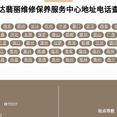
大街百达翡丽售后服务中心（需提前预约）
达翡丽维修保养服务中心地址电话
市光明街与额尔敦路交叉口百达翡丽售后服务中心（需提前预约
安大街百达翡丽售后服务中心（需提前预约）
售后服务中心（需提前预约）
南京
郑州
长沙
杭州
宁波
厦门
武汉
西安
后服务中心（需提前预约）
长春
河北
太原
保定
唐山
邯郸
廊坊
昆山
广西
售后服务中心（需提前预约）
三亚
海口
赣州
漳州
拉萨
青海
新疆
兰州
银
售后服务中心（需提前预约）
江
常州
嘉兴
南通
临沂
淮安
烟台
绍兴
亳州
街交叉口百达翡丽售后服务中心（需提前预约）
宜昌
许昌
南阳
常德
泉州
柳州
桂林
惠州
西宁
街交汇处百达翡丽售后服务中心（需提前预约）
南路交叉口百达翡丽售后服务中心（需提前预约）
道交叉口百达翡丽售后服务中心（需提前预约）
售后服务中心（需提前预约）
丽售后服务中心（需提前预约）
15号亨得利名表维修授权店3楼百达翡丽售后服务中心（需提前
金融中心26层2603室百达翡丽售后服务中心（需提前预约）
站点导航
售后服务中心（需提前预约）
已