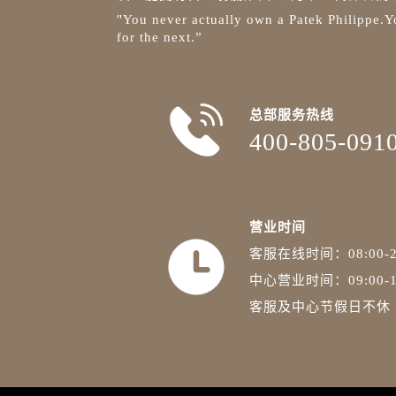
安徽省蚌埠市蚌山区淮河路百达翡丽
"You never actually own a Patek Philippe.Yo
安徽省亳州市谯城区魏武大道百达翡
for the next.”
安徽省池州市贵池区长江路百达翡丽
安徽省滁州市琅琊区南谯北路百达翡
安徽省阜阳市颍州区颍州北路百达翡
总部服务热线
安徽省淮北市相山区淮海路百达翡丽
400-805-091
安徽省淮南市田家庵区国庆中路百达
安徽省黄山市屯溪区黄山西路百达翡
安徽省六安市金安区解放中路百达翡
营业时间
安徽省马鞍山市雨山区湖南西路百达
安徽省宿州市埇桥区人民中路百达翡
客服在线时间：08:00-2
安徽省铜陵市铜官区石城大道百达翡
中心营业时间：09:00-1
安徽省芜湖市镜湖区中山路步行街百
客服及中心节假日不休
安徽省宣城市宣州区叠嶂西路百达翡
福建省龙岩市新罗区九一南路百达翡
福建省南平市建阳区人民西路百达翡