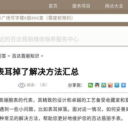
融中心26层2603室（需提前预约）
首页
服务项目
网点大全
7层3705室（需提前预约）
际广场写字楼8层806室（需提前预约）
22-C1-C3室（需提前预约）
中心5号楼10层1008室（需提前预约）
FC国际金融中心35层3508室（需提前预约）
楼1号楼18层1803室（需提前预约）
问答
>
百达翡丽知识
>
字楼1号楼16层1604室（需提前预约）
中心东塔（华润万象城）17层1706室（需提前预约）
表耳掉了解决方法汇总
场办公楼20层2009室（需提前预约）
座5层503-5室（需提前预约）
阅读：（
次）
分享到：
广场4号楼22楼2209室（需提前预约）
际中心写字楼8层805室（需提前预约）
高端腕表的代表，其精致的设计和卓越的工艺备受收藏家和
易中心A座13层1304室（需提前预约）
遇到一些小问题，比如表耳掉落。面对这一情况，如何妥善
地双子塔（中央广场）A1座办公楼14层14-07室（需提前预约
种常见的解决方法，帮助您更好地维护您的百达翡丽手表。
心写字楼（万象城）15层1508室（需提前预约）