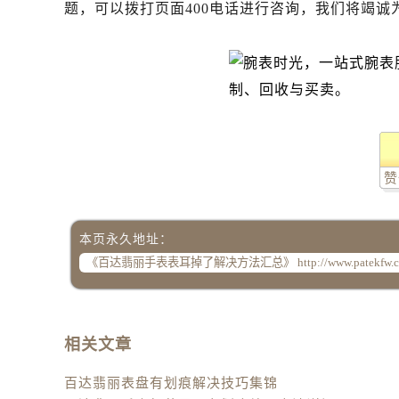
吉林省吉林市船营区河南街百达翡丽
题，可以拨打页面400电话进行咨询，我们将竭诚
吉林省辽源市龙山区人民大街百达翡
吉林省梅河口市新华街道梅河大街百
吉林省四平市铁东区紫气大路与南九
吉林省松原市宁江区五环大街百达翡
吉林省通化市东昌区环通乡江南大街
吉林省延边市延吉市解放路百达翡丽
赞
辽宁省鞍山市铁东区站前街百达翡丽
辽宁省本溪市平山区胜利路百达翡丽
辽宁省朝阳市双塔区新华路百达翡丽
本页永久地址：
辽宁省丹东市振兴区七经街百达翡丽
辽宁省抚顺市新抚区东一路百达翡丽
辽宁省阜新市海州区解放大街百达翡
辽宁省葫芦岛市连山区中央路百达翡
相关文章
辽宁省锦州市古塔区中央大街百达翡
辽宁省辽阳市白塔区新运大街百达翡
百达翡丽表盘有划痕解决技巧集锦