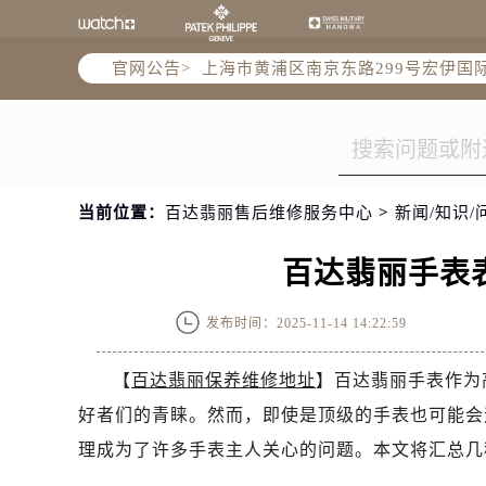
天津市和平区赤峰道136号天津国际金
上海市徐汇区虹桥路3号港汇中心2座3
官网公告>
上海市黄浦区南京东路299号宏伊国
南京市秦淮区中山南路1号南京中心22层
常州市新北区龙锦路1590号现代传媒
徐州市鼓楼区淮海东路29号苏宁广场I
扬州市邗江区国展路29号星耀天地写字
当前位置：
百达翡丽售后维修服务中心
>
新闻/知识/
盐城市盐都区世纪大道5号盐城金融城写
泰州市海陵区永定东路399号置地商务
百达翡丽手表
宁波市江北区大闸南路500号来福士广
杭州市上城区钱江路1366号华润大厦A
发布时间：2025-11-14 14:22:59
金华市金东区东市南街777号金华万达
绍兴市越城区胜利东路379号世茂天
【
百达翡丽保养维修地址
】百达翡丽手表作为
嘉兴市南湖区广益路705号嘉兴世界贸
好者们的青睐。然而，即使是顶级的手表也可能会
南昌市红谷滩新区红谷中大道998号绿
理成为了许多手表主人关心的问题。本文将汇总几
济南市历下区经十路11111号华润中