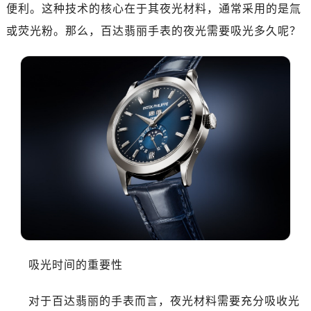
郑州市二七区民主路10号华润大厦29层2905室（需提前预约）
便利。这种技术的核心在于其夜光材料，通常采用的是氚
太原市迎泽区迎泽街道解放路15号亨得利名表维修授权店3楼（需提前预约）
或荧光粉。那么，百达翡丽手表的夜光需要吸光多久呢？
沈阳市沈河区中街路137号亨得利名表维修授权店1楼（需提前预约）
沈阳市沈河区中街路83号亨得利名表维修授权店1楼（需提前预约）
乌鲁木齐市天山区红山路26号时代广场（CCMALL）C座17层17-B（需提前预约）
温州市鹿城区锦绣路1067号置信广场10层1015室（需提前预约）
哈尔滨市南岗区东大直街146号上和置地广场金座12层1214室（需提前预约）
大连市中山区人民路15号国际金融大厦7层G室（需提前预约）
佛山市禅城区季华五路57号万科金融中心C座12层1205室（需提前预约）
东莞市东城街道鸿福东路1号民盈国贸中心T1写字楼9层907室（需提前预约）
无锡市梁溪区人民中路139号恒隆广场写字楼1座11层1104室（需提前预约）
南通市崇川区工农路57号圆融广场写字楼16层1603室（需提前预约）
苏州市苏州工业园区星港街199号苏州中心办公楼C座22层08室（需提前预约）
武汉市江汉区解放大道686号世界贸易大厦38层09室（需提前预约）
吸光时间的重要性
南宁市青秀区金湖路59号地王大厦12楼1224室（需提前预约）
合肥市蜀山区潜山路111号万象城华润大厦B座12楼03室（需提前预约）
对于百达翡丽的手表而言，夜光材料需要充分吸收光