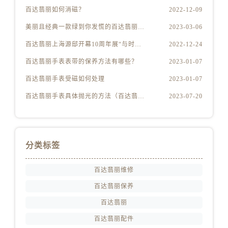
江苏省泰州市海陵区永定东路399号置地商务中心东塔（华润万象城）17层1706室百达翡丽售后服务中心（需提前预约）
百达翡丽如何消磁？
2022-12-09
江苏省徐州市鼓楼区淮海东路29号苏宁广场IFC国际金融中心35层3508室百达翡丽售后服务中心（需提前预约）
美丽且经典一款绿到你发慌的百达翡丽腕表
2023-03-06
江苏省盐城市盐都区世纪大道5号盐城金融城写字楼1号楼16层1604室百达翡丽售后服务中心（需提前预约）
百达翡丽上海源邸开幕10周年展“与时间同源”
2022-12-24
江苏省扬州市邗江区国展路29号星耀天地写字楼1号楼18层1803室百达翡丽售后服务中心（需提前预约）
江苏省镇江市京口区中山东路百达翡丽售后服务中心（需提前预约）
百达翡丽手表表带的保养方法有哪些？
2023-01-07
江西省抚州市临川区赣东大道百达翡丽售后服务中心（需提前预约）
百达翡丽手表受磁如何处理
2023-01-07
江西省赣州市章贡区文清路百达翡丽售后服务中心（需提前预约）
百达翡丽手表具体抛光的方法（百达翡丽手表抛光的正确方法）
2023-07-20
江西省吉安市吉州区井冈山大道百达翡丽售后服务中心（需提前预约）
江西省景德镇市珠山区珠山中路百达翡丽售后服务中心（需提前预约）
江西省九江市浔阳区浔阳路百达翡丽售后服务中心（需提前预约）
分类标签
江西省南昌市红谷滩新区红谷中大道998号绿地双子塔（中央广场）A1座办公楼14层1407室百达翡丽售后服务中心（需提前预约）
江西省萍乡市安源区萍安北大道与康庄路交叉口百达翡丽售后服务中心（需提前预约）
百达翡丽维修
江西省上饶市信州区滨江西路百达翡丽售后服务中心（需提前预约）
百达翡丽保养
江西省新余市渝水区北湖西路百达翡丽售后服务中心（需提前预约）
百达翡丽
江西省宜春市袁州区中山中路百达翡丽售后服务中心（需提前预约）
江西省鹰潭市月湖区胜利东路百达翡丽售后服务中心（需提前预约）
百达翡丽配件