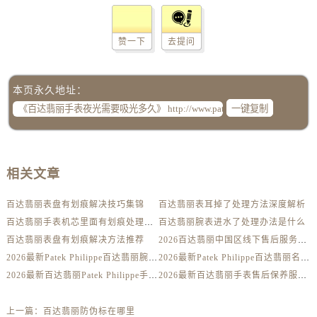
内蒙古自治区巴彦淖尔市临河区新华街百达翡丽售后服务中心（需提前预约）
内蒙古自治区包头市青山区幸福路甲3号王府井百货名表维修百达翡丽售后服务中心（需提前预约）
赞一下
去提问
内蒙古自治区赤峰市红山区哈达街百达翡丽售后服务中心（需提前预约）
内蒙古自治区鄂尔多斯市东胜区伊金霍洛街百达翡丽售后服务中心（需提前预约）
内蒙古自治区呼伦贝尔市海拉尔区中央街百达翡丽售后服务中心（需提前预约）
本页永久地址：
内蒙古自治区通辽市科尔沁区明仁大街百达翡丽售后服务中心（需提前预约）
一键复制
内蒙古自治区乌海市海勃湾区人民南路百达翡丽售后服务中心（需提前预约）
内蒙古自治区乌兰察布市集宁区恩和大街百达翡丽售后服务中心（需提前预约）
内蒙古自治区锡林郭勒盟市锡林浩特市光明街与额尔敦路交叉口百达翡丽售后服务中心（需提前预约）
相关文章
内蒙古自治区兴安盟市乌兰浩特市兴安大街百达翡丽售后服务中心（需提前预约）
山西省大同市平城区迎宾街百达翡丽售后服务中心（需提前预约）
百达翡丽表盘有划痕解决技巧集锦
百达翡丽表耳掉了处理方法深度解析
百达翡丽手表机芯里面有划痕处理方法详解
百达翡丽腕表进水了处理办法是什么
山西省晋城市城区黄华街百达翡丽售后服务中心（需提前预约）
百达翡丽表盘有划痕解决方法推荐
2026百达翡丽中国区线下售后服务网点升级优化公告（最新电话及地址）
山西省晋中市榆次区顺城街百达翡丽售后服务中心（需提前预约）
2026最新Patek Philippe百达翡丽腕表维修保养服务中心网点地址实地探访报告
2026最新Patek Philippe百达翡丽名表售后维修服务中心地址考察报告
山西省临汾市尧都区解放路百达翡丽售后服务中心（需提前预约）
2026最新百达翡丽Patek Philippe手表官方维修保养网点地址调研报告
2026最新百达翡丽手表售后保养服务中心地址调研报告
山西省吕梁市离石区永宁中路与建设街交叉口百达翡丽售后服务中心（需提前预约）
山西省朔州市朔城区怡西路与鄯阳西街交汇处百达翡丽售后服务中心（需提前预约）
上一篇：
百达翡丽防伪标在哪里