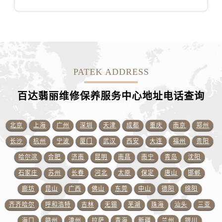
山东省德州市德城区东风中路百达翡丽售后服务中心（需提前预约）
山东省东营市东营区济南路百达翡丽售后服务中心（需提前预约）
山东省济南市历下区经十路11111号华润中心写字楼（万象城）15层1508室百达翡丽售后服务中心（需提前预约）
山东省济宁市任城区太白楼路百达翡丽售后服务中心（需提前预约）
山东省莱芜市文化南路8号银座商城名表维修一楼名表维修百达翡丽售后服务中心（需提前预约）
PATEK ADDRESS
山东省临沂市兰山区解放路百达翡丽售后服务中心（需提前预约）
山东省日照市东港区烟台路百达翡丽售后服务中心（需提前预约）
百达翡丽维修保养服务中心地址电话查询
山东省泰安市泰山区财源街道泰山大街百达翡丽售后服务中心（需提前预约）
山东省威海市环翠区新威海路89号振华商厦一楼名表维修百达翡丽售后服务中心（需提前预约）
北京
上海
广州
深圳
天津
成都
重庆
南京
郑州
山东省潍坊市奎文区东风东街百达翡丽售后服务中心（需提前预约）
长沙
杭州
宁波
厦门
武汉
西安
大连
福州
贵阳
山东省枣庄市滕州市北辛路与善国路交叉口百达翡丽售后服务中心（需提前预约）
山东省淄博市张店区金晶大道百达翡丽售后服务中心（需提前预约）
哈尔滨
合肥
济南
昆明
南昌
南宁
青岛
沈阳
上海市黄浦区南京东路299号宏伊国际广场写字楼8层806室百达翡丽售后服务中心（需提前预约）
石家庄
苏州
长春
河北
太原
保定
唐山
邯郸
上海市徐汇区虹桥路3号港汇中心2座37层3705室百达翡丽售后服务中心（需提前预约）
廊坊
昆山
广西
佛山
东莞
中山
德阳
绵阳
浙江省杭州市上城区钱江路1366号华润大厦A座5层503-5室百达翡丽售后服务中心（需提前预约）
齐齐哈尔
呼和浩特
吉林
无锡
芜湖
珠海
汕头
三亚
浙江省湖州市吴兴区劳动路百达翡丽售后服务中心（需提前预约）
海口
赣州
漳州
拉萨
青海
新疆
兰州
银川