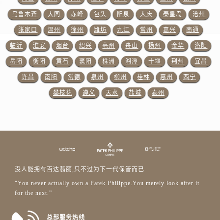
浙江省嘉兴市南湖区广益路705号嘉兴世界贸易中心A座13层1304室百达翡丽售后服务中心（需提前预约）
乌鲁木齐
大同
赤峰
包头
阳泉
大庆
秦皇岛
沧州
浙江省金华市金东区东市南街777号金华万达广场4号楼22楼2209室百达翡丽售后服务中心（需提前预约）
张家口
温州
徐州
潍坊
九江
常州
嘉兴
南通
浙江省丽水市莲都区解放街百达翡丽售后服务中心（需提前预约）
浙江省宁波市江北区大闸南路500号来福士广场办公楼20层2009室百达翡丽售后服务中心（需提前预约）
临沂
淮安
烟台
绍兴
亳州
舟山
扬州
金华
洛阳
浙江省衢州市柯城区上街百达翡丽售后服务中心（需提前预约）
岳阳
衡阳
黄石
襄阳
株洲
湘潭
十堰
荆州
宜昌
浙江省绍兴市越城区胜利东路379号世茂天际中心写字楼8层805室百达翡丽售后服务中心（需提前预约）
许昌
南阳
常德
泉州
柳州
桂林
惠州
西宁
浙江省舟山市定海区解放东路百达翡丽售后服务中心（需提前预约）
攀枝花
遵义
天水
盐城
泰州
澳门特别行政区大堂区议事亭前地（新马路）百达翡丽售后服务中心（需提前预约）
澳门特别行政区风顺堂区南湾大马路百达翡丽售后服务中心（需提前预约）
澳门特别行政区花地玛堂区关闸广场百达翡丽售后服务中心（需提前预约）
澳门特别行政区花王堂区大三巴商圈百达翡丽售后服务中心（需提前预约）
澳门特别行政区嘉模堂区官也街百达翡丽售后服务中心（需提前预约）
澳门省路氹城市金光大道百达翡丽售后服务中心（需提前预约）
没人能拥有百达翡丽,只不过为下一代保管而已
澳门特别行政区望德堂区塔石广场百达翡丽售后服务中心（需提前预约）
"You never actually own a Patek Philippe.You merely look after it
for the next.”
福建省福州市晋安区竹屿路6号东二环泰禾广场2号楼5层509室百达翡丽售后服务中心（需提前预约）
福建省厦门市思明区湖滨东路95号万象城华润大厦B座11层1104室百达翡丽售后服务中心（需提前预约）
总部服务热线