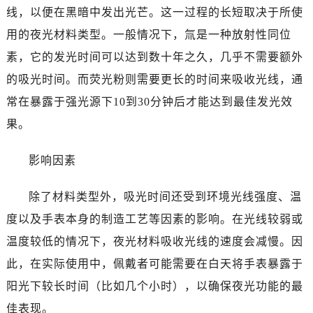
泉州市丰泽区宝洲路729号浦西万达中心写字楼A座7楼709室（需提前预约）
线，以便在黑暗中发出光芒。这一过程的长短取决于所使
青岛市南区山东路6号华润大厦B座22层04室（需提前预约）
用的夜光材料类型。一般情况下，氚是一种放射性同位
烟台市芝罘区胜利路139号万达金融中心A座907室（需提前预约）
素，它的发光时间可以达到数十年之久，几乎不需要额外
长春市朝阳区西安大路727号中银大厦A座(旺进大厦)18层09室（需提前预约）
的吸光时间。而荧光粉则需要更长的时间来吸收光线，通
贵阳市南明区都司高架桥路33号亨特国际金融中心14楼14D（需提前预约）
常在暴露于强光源下10到30分钟后才能达到最佳发光效
昆明市盘龙区北京路928号同德昆明广场写字楼10层06室（需提前预约）
石家庄市长安区中山东路39号勒泰中心写字楼B座13层07室（需提前预约）
果。
西安市碑林区南关正街88号华侨城长安国际中心E座6楼10室（需提前预约）
影响因素
海口市龙华区金贸东路5号海口华润大厦B座17层1707室（需提前预约）
唐山市路南区新华东道100号万达广场写字楼A座10层1002室（需提前预约）
除了材料类型外，吸光时间还受到环境光线强度、温
黑龙江省大庆市萨尔图区会战大街百达翡丽售后服务中心（需提前预约）
度以及手表本身的制造工艺等因素的影响。在光线较弱或
黑龙江省鹤岗市向阳区红军路百达翡丽售后服务中心（需提前预约）
黑龙江省黑河市爱辉区中央街百达翡丽售后服务中心（需提前预约）
温度较低的情况下，夜光材料吸收光线的速度会减慢。因
黑龙江省鸡西市鸡冠区红军路百达翡丽售后服务中心（需提前预约）
此，在实际使用中，佩戴者可能需要在白天将手表暴露于
黑龙江省佳木斯市向阳区长安路百达翡丽售后服务中心（需提前预约）
阳光下较长时间（比如几个小时），以确保夜光功能的最
黑龙江省牡丹江市东安区太平路百达翡丽售后服务中心（需提前预约）
佳表现。