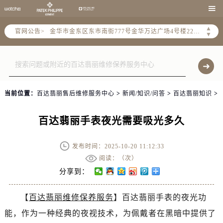
宁波市江北区大闸南路500号来福士广场办公楼20层2009室（需提前预约）

杭州市上城区钱江路1366号华润大厦A座5层503-5室（需提前预约）
▲
官网公告>
金华市金东区东市南街777号金华万达广场4号楼22楼2209室（需提前预约）
▼
绍兴市越城区胜利东路379号世茂天际中心写字楼8层805室（需提前预约）
嘉兴市南湖区广益路705号嘉兴世界贸易中心A座13层1304室（需提前预约）
南昌市红谷滩新区红谷中大道998号绿地双子塔（中央广场）A1座办公楼14层14-07室（需提前预约）
济南市历下区经十路11111号华润中心写字楼（万象城）15层1508室（需提前预约）
当前位置：
百达翡丽售后维修服务中心
>
新闻/知识/问答
>
百达翡丽知识
>
广州市天河区天河路230号万菱汇国际中心A塔7层704室（需提前预约）
广州市越秀区环市东路371-375号世界贸易中心大厦南塔15层1507室（需提前预约）
百达翡丽手表夜光需要吸光多久
深圳市罗湖区深南东路5001号华润大厦17层1701室（需提前预约）
惠州市惠城区江北文昌一路7号华贸大厦（华贸天地）1座30层30-05室（需提前预约）
发布时间：2025-10-20 11:12:33
厦门市思明区湖滨东路95号万象城华润大厦B座11层1104室（需提前预约）
阅读：（
次）
福州市晋安区竹屿路6号东二环泰禾广场2号楼5层509室（需提前预约）
分享到：
成都市锦江区人民东路6号SAC东原中心24层2406B室（需提前预约）
【
百达翡丽维修保养服务
】百达翡丽手表的夜光功
重庆市江北区观音桥步行街2号融恒时代广场9层902室（需提前预约）
能，作为一种经典的夜视技术，为佩戴者在黑暗中提供了
长沙市芙蓉区建湘路393号世茂环球金融中心写字楼10层1013室（需提前预约）