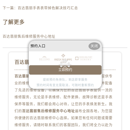
山西省忻州市忻府区和平东街与七一南路交叉口百达翡丽售后服务中心（需提前预约）
下一篇：
百达翡丽手表表带掉色解决技巧汇总
山西省阳泉市郊区平阳东街与新城大道交叉口百达翡丽售后服务中心（需提前预约）
山西省运城市盐湖区河东街百达翡丽售后服务中心（需提前预约）
了解更多
山西省长治市潞州区英雄中路百达翡丽售后服务中心（需提前预约）
山西省太原市迎泽区迎泽街道解放路15号亨得利名表维修授权店3楼百达翡丽售后服务中心（需提前预约）
百达翡丽售后维修服务中心地址
天津市和平区赤峰道136号天津国际金融中心26层2603室百达翡丽售后服务中心（需提前预约）
预约入口
关闭
安徽省安庆市迎江区人民路百达翡丽售后服务中心（需提前预约）
安徽省蚌埠市蚌山区淮河路百达翡丽售后服务中心（需提前预约）
百达翡丽维修保养服务中心
安徽省亳州市谯城区魏武大道百达翡丽售后服务中心（需提前预约）
立即预约
安徽省池州市贵池区长江路百达翡丽售后服务中心（需提前预约）
百达翡丽售后服务地址
拥有专业团队，致力于为客户提供专
提前预约免排队，到店即享服务
安徽省滁州市琅琊区南谯北路百达翡丽售后服务中心（需提前预约）
业的维修和保养服务。我们的技师拥有丰富的经验，并配备
预约时间有变无需取消，可随时重新预约
了先进的维修设备，以确保为您的百达翡丽手表提供一流的
安徽省阜阳市颍州区颍州北路百达翡丽售后服务中心（需提前预约）
维修服务，无论是手表维修、配件更换、故障诊断还是手表
安徽省淮北市相山区淮海路百达翡丽售后服务中心（需提前预约）
保养等服务，我们都会用心对待，让您的手表焕发新生。我
安徽省淮南市田家庵区国庆中路百达翡丽售后服务中心（需提前预约）
们的
百达翡丽售后维修服务中心地址
遍布全国各地，为您提
安徽省黄山市屯溪区黄山西路百达翡丽售后服务中心（需提前预约）
供便捷的百达翡丽维修中心选择。如果您有任何问题或需要
安徽省六安市金安区解放中路百达翡丽售后服务中心（需提前预约）
维修服务，请随时联系我们的客服团队，我们将全力以赴为