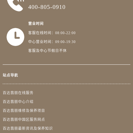
广东省潮州市潮安区新风路与潮汕路交汇处百达翡丽售后服务中心（需提前预约）
400-805-0910
广东省广州市天河区天河路230号万菱汇国际中心A塔7层704室百达翡丽售后服务中心（需提前预约）
广东省广州市越秀区环市东路371-375号世界贸易中心大厦南塔15层1507室百达翡丽售后服务中心（需提前预约）
营业时间
广东省河源市源城区越王大道百达翡丽售后服务中心（需提前预约）
客服在线时间：08:00-22:00
广东省惠州市惠城区江北文昌一路7号华贸大厦1座30层3005室百达翡丽售后服务中心（需提前预约）
中心营业时间：09:00-19:30
广东省江门市蓬江区广场西路百达翡丽售后服务中心（需提前预约）
客服及中心节假日不休
广东省揭阳市榕城进贤门步行街百达翡丽售后服务中心（需提前预约）
广东省茂名市电白区水东街道迎宾大道百达翡丽售后服务中心（需提前预约）
广东省梅州市梅江区金燕大道百达翡丽售后服务中心（需提前预约）
站点导航
广东省清远市清城区湖西路百达翡丽售后服务中心（需提前预约）
广东省汕头市龙湖区长平路百达翡丽售后服务中心（需提前预约）
百达翡丽在线服务
广东省汕尾市城区香洲街道园林社区翠园街百达翡丽售后服务中心（需提前预约）
百达翡丽中心介绍
广东省韶关市武江区芙蓉新区与老城中心交汇处百达翡丽售后服务中心（需提前预约）
广东省深圳市罗湖区深南东路5001号华润大厦17层1701室百达翡丽售后服务中心（需提前预约）
百达翡丽维修及保养项目
广东省阳江市江城区东风一路百达翡丽售后服务中心（需提前预约）
百达翡丽中国区服务网点
广东省云浮市云城区金山路百达翡丽售后服务中心（需提前预约）
百达翡丽最新资讯及保养知识