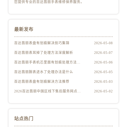
安徽省马鞍山市雨山区湖南西路百达翡丽售后服务中心（需提前预约）
您提供专业的百达翡丽手表维修保养服务。
安徽省宿州市埇桥区人民中路百达翡丽售后服务中心（需提前预约）
安徽省铜陵市铜官区石城大道百达翡丽售后服务中心（需提前预约）
安徽省芜湖市镜湖区中山路步行街百达翡丽售后服务中心（需提前预约）
最新发布
安徽省宣城市宣州区叠嶂西路百达翡丽售后服务中心（需提前预约）
福建省龙岩市新罗区九一南路百达翡丽售后服务中心（需提前预约）
百达翡丽表盘有划痕解决技巧集锦
2026-05-08
福建省南平市建阳区人民西路百达翡丽售后服务中心（需提前预约）
百达翡丽表耳掉了处理方法深度解析
2026-05-07
福建省宁德市蕉城区天湖东路百达翡丽售后服务中心（需提前预约）
百达翡丽手表机芯里面有划痕处理方法详解
2026-05-06
福建省莆田市城厢区霞林街道荔华东大道百达翡丽售后服务中心（需提前预约）
百达翡丽腕表进水了处理办法是什么
2026-05-05
福建省三明市三元区东乾二路百达翡丽售后服务中心（需提前预约）
福建省漳州市龙文区步港路百达翡丽售后服务中心（需提前预约）
百达翡丽表盘有划痕解决方法推荐
2026-05-03
江苏省常州市新北区龙锦路1590号现代传媒中心5号楼10层1008室百达翡丽售后服务中心（需提前预约）
2026百达翡丽中国区线下售后服务网点升级优化公告（最新电话及地址）
2026-05-02
江苏省淮安市清江浦区淮海北路百达翡丽售后服务中心（需提前预约）
江苏省连云港市海州区通灌北路百达翡丽售后服务中心（需提前预约）
江苏省南京市秦淮区中山南路1号南京中心22层22-C1-C3室百达翡丽售后服务中心（需提前预约）
站点热门
江苏省宿迁市宿城区西湖路百达翡丽售后服务中心（需提前预约）