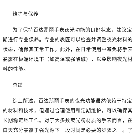
黑龙江省七台河市桃山区大同街百达翡丽售后服务中心（需提前预约）
黑龙江省齐齐哈尔市龙沙区龙华路百达翡丽售后服务中心（需提前预约）
维护与保养
黑龙江省双鸭山市尖山区新兴大街百达翡丽售后服务中心（需提前预约）
黑龙江省绥化市北林区新华街与康庄路交叉口百达翡丽售后服务中心（需提前预约）
为了保持百达翡丽手表夜光功能的良好状态，建议定
黑龙江省伊春市伊美区通河路百达翡丽售后服务中心（需提前预约）
期进行专业保养。专业的表匠可以检查并调整夜光材料的
吉林省白城市洮北区明仁南街百达翡丽售后服务中心（需提前预约）
状态，确保其正常工作。此外，在日常使用中避免将手表
吉林省白山市浑江区浑江大街百达翡丽售后服务中心（需提前预约）
暴露在极端环境下（如高温或强酸碱），以免影响夜光材
吉林省吉林市船营区河南街百达翡丽售后服务中心（需提前预约）
料的性能。
吉林省辽源市龙山区人民大街百达翡丽售后服务中心（需提前预约）
吉林省梅河口市新华街道梅河大街百达翡丽售后服务中心（需提前预约）
总结
吉林省四平市铁东区紫气大路与南九经街交汇处百达翡丽售后服务中心（需提前预约）
吉林省松原市宁江区五环大街百达翡丽售后服务中心（需提前预约）
综上所述，百达翡丽手表的夜光功能虽然依赖于特定
吉林省通化市东昌区环通乡江南大街百达翡丽售后服务中心（需提前预约）
的材料和技术，但通过合理使用和定期维护，可以确保其
吉林省延边市延吉市解放路百达翡丽售后服务中心（需提前预约）
长期稳定地工作。对于大多数荧光粉材质的手表而言，在
辽宁省鞍山市铁东区站前街百达翡丽售后服务中心（需提前预约）
白天充分暴露于强光源下一段时间是必要的步骤之一。了
辽宁省本溪市平山区胜利路百达翡丽售后服务中心（需提前预约）