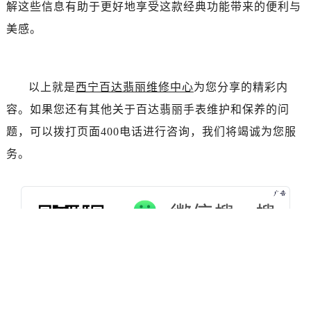
辽宁省朝阳市双塔区新华路百达翡丽售后服务中心（需提前预约）
解这些信息有助于更好地享受这款经典功能带来的便利与
辽宁省丹东市振兴区七经街百达翡丽售后服务中心（需提前预约）
美感。
辽宁省抚顺市新抚区东一路百达翡丽售后服务中心（需提前预约）
辽宁省阜新市海州区解放大街百达翡丽售后服务中心（需提前预约）
辽宁省葫芦岛市连山区中央路百达翡丽售后服务中心（需提前预约）
以上就是
西宁百达翡丽维修中心
为您分享的精彩内
辽宁省锦州市古塔区中央大街百达翡丽售后服务中心（需提前预约）
容。如果您还有其他关于百达翡丽手表维护和保养的问
辽宁省辽阳市白塔区新运大街百达翡丽售后服务中心（需提前预约）
题，可以拨打页面400电话进行咨询，我们将竭诚为您服
辽宁省盘锦市兴隆台区石油大街百达翡丽售后服务中心（需提前预约）
务。
辽宁省铁岭市银州区南马路百达翡丽售后服务中心（需提前预约）
辽宁省营口市站前区市府路与渤海大街交叉口百达翡丽售后服务中心（需提前预约）
辽宁省沈阳市沈河区中街路137号亨得利名表维修授权店1楼百达翡丽售后服务中心（需提前预约）
辽宁省沈阳市沈河区中街路83号亨得利名表维修授权店1楼百达翡丽售后服务中心（需提前预约）
北京市朝阳区建国门外大街甲6号华熙国际中心D座11层1102室百达翡丽售后服务中心（需提前预约）
北京市东城区东长安街1号王府井东方广场W3座6层602室百达翡丽售后服务中心（需提前预约）
河北省保定市竞秀区朝阳北大街北国先天下百达翡丽售后服务中心（需提前预约）
内蒙古自治区阿拉善盟市左旗土尔扈特大街百达翡丽售后服务中心（需提前预约）