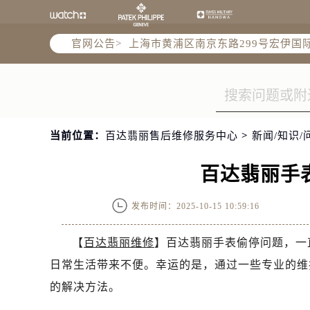
上海市徐汇区虹桥路3号港汇中心2座3
上海市黄浦区南京东路299号宏伊国
官网公告>
南京市秦淮区中山南路1号南京中心22层
常州市新北区龙锦路1590号现代传媒
徐州市鼓楼区淮海东路29号苏宁广场I
扬州市邗江区国展路29号星耀天地写字
盐城市盐都区世纪大道5号盐城金融城写
当前位置：
百达翡丽售后维修服务中心
>
新闻/知识/
泰州市海陵区永定东路399号置地商务
宁波市江北区大闸南路500号来福士广
百达翡丽手
杭州市上城区钱江路1366号华润大厦A
金华市金东区东市南街777号金华万达
发布时间：2025-10-15 10:59:16
绍兴市越城区胜利东路379号世茂天
【
百达翡丽维修
】百达翡丽手表偷停问题，一
嘉兴市南湖区广益路705号嘉兴世界贸
南昌市红谷滩新区红谷中大道998号绿
日常生活带来不便。幸运的是，通过一些专业的维
济南市历下区经十路11111号华润中
的解决方法。
广州市天河区天河路230号万菱汇国际