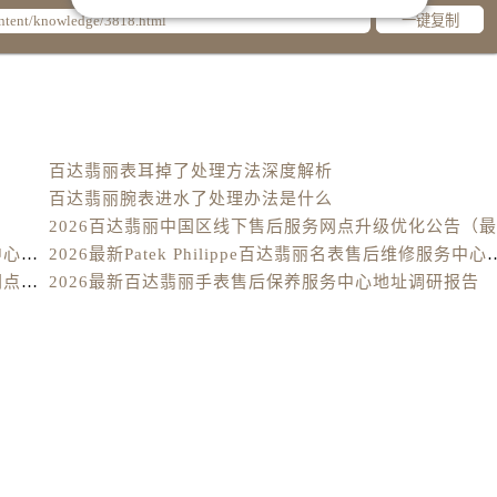
售后服务中心（需提前预约）
一键复制
街交叉口百达翡丽售后服务中心（需提前预约）
得利名表维修授权店1楼百达翡丽售后服务中心（需提前预约）
得利名表维修授权店1楼百达翡丽售后服务中心（需提前预约）
国际中心D座11层1102室百达翡丽售后服务中心（需提前预约
百达翡丽表耳掉了处理方法深度解析
广场W3座6层602室百达翡丽售后服务中心（需提前预约）
百达翡丽腕表进水了处理办法是什么
先天下百达翡丽售后服务中心（需提前预约）
特大街百达翡丽售后服务中心（需提前预约）
2026最新Patek Philippe百达翡丽腕表维修保养服务中心网点地址实地探访报告
2026最新Patek Philippe百达翡丽
街百达翡丽售后服务中心（需提前预约）
2026最新百达翡丽Patek Philippe手表官方维修保养网点地址调研报告
2026最新百达翡丽手表售后保养服务中心地址调研报告
3号王府井百货名表维修百达翡丽售后服务中心（需提前预约）
达翡丽售后服务中心（需提前预约）
霍洛街百达翡丽售后服务中心（需提前预约）
央街百达翡丽售后服务中心（需提前预约）
街百达翡丽售后服务中心（需提前预约）
路百达翡丽售后服务中心（需提前预约）
大街百达翡丽售后服务中心（需提前预约）