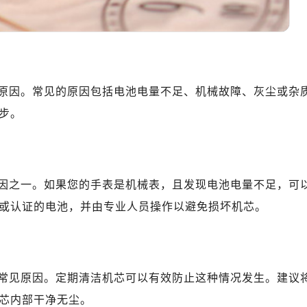
心C座12层1205室（需提前预约）
中心T1写字楼9层907室（需提前预约）
写字楼1座11层1104室（需提前预约）
楼16层1603室（需提前预约）
中心办公楼C座22层08室（需提前预约）
原因。常见的原因包括电池电量不足、机械故障、灰尘或杂
大厦38层09室（需提前预约）
步。
楼1224室（需提前预约）
大厦B座12楼03室（需提前预约）
心写字楼A座7楼709室（需提前预约）
2层04室（需提前预约）
因之一。如果您的手表是机械表，且发现电池电量不足，可
心A座907室（需提前预约）
或认证的电池，并由专业人员操作以避免损坏机芯。
A座(旺进大厦)18层09室（需提前预约）
国际金融中心14楼14D（需提前预约）
广场写字楼10层06室（需提前预约）
常见原因。定期清洁机芯可以有效防止这种情况发生。建议
心写字楼B座13层07室（需提前预约）
安国际中心E座6楼10室（需提前预约）
芯内部干净无尘。