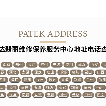
市光明街与额尔敦路交叉口百达翡丽售后服务中心（需提前预约
安大街百达翡丽售后服务中心（需提前预约）
售后服务中心（需提前预约）
后服务中心（需提前预约）
售后服务中心（需提前预约）
PATEK ADDRESS
售后服务中心（需提前预约）
街交叉口百达翡丽售后服务中心（需提前预约）
达翡丽维修保养服务中心地址电话
街交汇处百达翡丽售后服务中心（需提前预约）
南路交叉口百达翡丽售后服务中心（需提前预约）
道交叉口百达翡丽售后服务中心（需提前预约）
南京
郑州
长沙
杭州
宁波
厦门
武汉
西安
售后服务中心（需提前预约）
长春
河北
太原
保定
唐山
邯郸
廊坊
昆山
广西
丽售后服务中心（需提前预约）
三亚
海口
赣州
漳州
拉萨
青海
新疆
兰州
银
15号亨得利名表维修授权店3楼百达翡丽售后服务中心（需提前
江
常州
嘉兴
南通
临沂
淮安
烟台
绍兴
亳州
金融中心26层2603室百达翡丽售后服务中心（需提前预约）
宜昌
许昌
南阳
常德
泉州
柳州
桂林
惠州
西宁
售后服务中心（需提前预约）
售后服务中心（需提前预约）