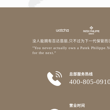
安徽省亳州市谯城区魏武大道百达翡
安徽省池州市贵池区长江路百达翡丽
安徽省滁州市琅琊区南谯北路百达翡
安徽省阜阳市颍州区颍州北路百达翡
安徽省淮北市相山区淮海路百达翡丽
安徽省淮南市田家庵区国庆中路百达
没人能拥有百达翡丽,只不过为下一代保管而
安徽省黄山市屯溪区黄山西路百达翡
"You never actually own a Patek Philippe.Yo
安徽省六安市金安区解放中路百达翡
for the next.”
安徽省马鞍山市雨山区湖南西路百达
安徽省宿州市埇桥区人民中路百达翡
安徽省铜陵市铜官区石城大道百达翡
总部服务热线
安徽省芜湖市镜湖区中山路步行街百
400-805-091
安徽省宣城市宣州区叠嶂西路百达翡
福建省龙岩市新罗区九一南路百达翡
福建省南平市建阳区人民西路百达翡
营业时间
福建省宁德市蕉城区天湖东路百达翡