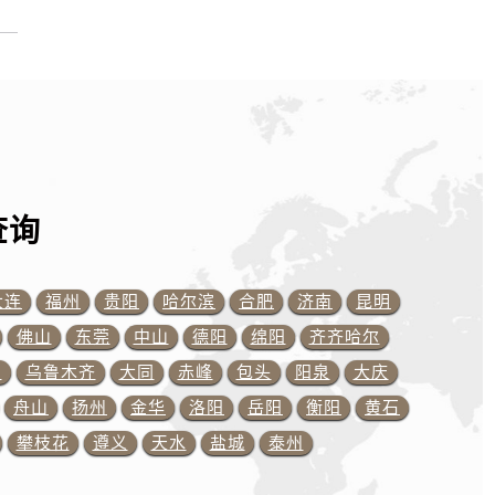
）
查询
大连
福州
贵阳
哈尔滨
合肥
济南
昆明
佛山
东莞
中山
德阳
绵阳
齐齐哈尔
川
乌鲁木齐
大同
赤峰
包头
阳泉
大庆
预约）
舟山
扬州
金华
洛阳
岳阳
衡阳
黄石
攀枝花
遵义
天水
盐城
泰州