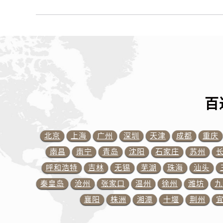
内蒙古自治区锡林郭勒盟市锡林浩特
内蒙古自治区兴安盟市乌兰浩特市兴
山西省大同市平城区迎宾街百达翡丽
山西省晋城市城区黄华街百达翡丽售
山西省晋中市榆次区顺城街百达翡丽
山西省临汾市尧都区解放路百达翡丽
山西省吕梁市离石区永宁中路与建设
百
山西省朔州市朔城区怡西路与鄯阳西
山西省忻州市忻府区和平东街与七一
山西省阳泉市郊区平阳东街与新城大
北京
上海
广州
深圳
天津
成都
重庆
山西省运城市盐湖区河东街百达翡丽
南昌
南宁
青岛
沈阳
石家庄
苏州
山西省长治市潞州区英雄中路百达翡
呼和浩特
吉林
无锡
芜湖
珠海
汕头
山西省太原市迎泽区迎泽街道解放路
秦皇岛
沧州
张家口
温州
徐州
潍坊
九
天津市和平区赤峰道136号天津国际
襄阳
株洲
湘潭
十堰
荆州
安徽省安庆市迎江区人民路百达翡丽
安徽省蚌埠市蚌山区淮河路百达翡丽