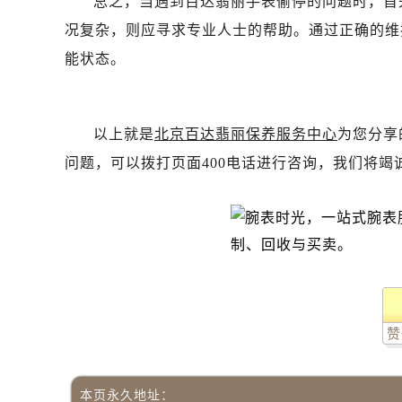
总之，当遇到百达翡丽手表偷停的问题时，首
吉林省辽源市龙山区人民大街百达翡
况复杂，则应寻求专业人士的帮助。通过正确的维
吉林省梅河口市新华街道梅河大街百
能状态。
吉林省四平市铁东区紫气大路与南九
吉林省松原市宁江区五环大街百达翡
吉林省通化市东昌区环通乡江南大街
以上就是
北京百达翡丽保养服务中心
为您分享
吉林省延边市延吉市解放路百达翡丽
问题，可以拨打页面400电话进行咨询，我们将竭
辽宁省鞍山市铁东区站前街百达翡丽
辽宁省本溪市平山区胜利路百达翡丽
辽宁省朝阳市双塔区新华路百达翡丽
辽宁省丹东市振兴区七经街百达翡丽
辽宁省抚顺市新抚区东一路百达翡丽
辽宁省阜新市海州区解放大街百达翡
辽宁省葫芦岛市连山区中央路百达翡
赞
辽宁省锦州市古塔区中央大街百达翡
辽宁省辽阳市白塔区新运大街百达翡
辽宁省盘锦市兴隆台区石油大街百达
本页永久地址：