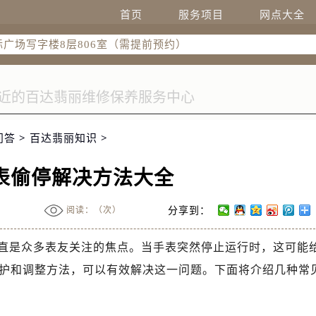
7层3705室（需提前预约）
首页
服务项目
网点大全
际广场写字楼8层806室（需提前预约）
22-C1-C3室（需提前预约）
中心5号楼10层1008室（需提前预约）
FC国际金融中心35层3508室（需提前预约）
楼1号楼18层1803室（需提前预约）
字楼1号楼16层1604室（需提前预约）
问答
>
百达翡丽知识
>
中心东塔（华润万象城）17层1706室（需提前预约）
场办公楼20层2009室（需提前预约）
表偷停解决方法大全
座5层503-5室（需提前预约）
广场4号楼22楼2209室（需提前预约）
阅读：（
次）
分享到：
际中心写字楼8层805室（需提前预约）
直是众多表友关注的焦点。当手表突然停止运行时，这可能
易中心A座13层1304室（需提前预约）
地双子塔（中央广场）A1座办公楼14层14-07室（需提前预约
护和调整方法，可以有效解决这一问题。下面将介绍几种常
心写字楼（万象城）15层1508室（需提前预约）
中心A塔7层704室（需提前预约）