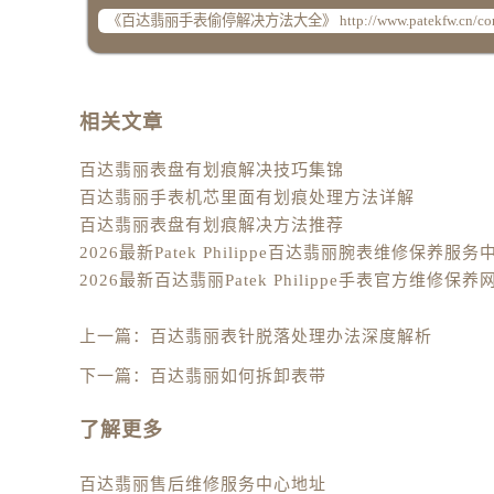
辽宁省铁岭市银州区南马路百达翡丽
辽宁省营口市站前区市府路与渤海大
辽宁省沈阳市沈河区中街路137号亨
辽宁省沈阳市沈河区中街路83号亨
相关文章
北京市朝阳区建国门外大街甲6号华熙
百达翡丽表盘有划痕解决技巧集锦
北京市东城区东长安街1号王府井东方
百达翡丽手表机芯里面有划痕处理方法详解
河北省保定市竞秀区朝阳北大街北国
百达翡丽表盘有划痕解决方法推荐
内蒙古自治区阿拉善盟市左旗土尔扈
内蒙古自治区巴彦淖尔市临河区新华
内蒙古自治区包头市青山区幸福路甲
内蒙古自治区赤峰市红山区哈达街百
上一篇：
百达翡丽表针脱落处理办法深度解析
内蒙古自治区鄂尔多斯市东胜区伊金
下一篇：
百达翡丽如何拆卸表带
内蒙古自治区呼伦贝尔市海拉尔区中
内蒙古自治区通辽市科尔沁区明仁大
了解更多
内蒙古自治区乌海市海勃湾区人民南
内蒙古自治区乌兰察布市集宁区恩和
百达翡丽售后维修服务中心地址