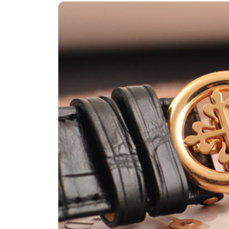
广州市越秀区环市东路371-375号世
深圳市罗湖区深南东路5001号华润大
惠州市惠城区江北文昌一路7号华贸大厦
厦门市思明区湖滨东路95号万象城华润
福州市晋安区竹屿路6号东二环泰禾广
成都市锦江区人民东路6号SAC东原中
重庆市江北区观音桥步行街2号融恒时
长沙市芙蓉区建湘路393号世茂环球金
郑州市二七区民主路10号华润大厦29
太原市迎泽区迎泽街道解放路15号亨
沈阳市沈河区中街路137号亨得利名
沈阳市沈河区中街路83号亨得利名表
乌鲁木齐市天山区红山路26号时代广场
温州市鹿城区锦绣路1067号置信广场
哈尔滨市南岗区东大直街146号上和置
大连市中山区人民路15号国际金融大