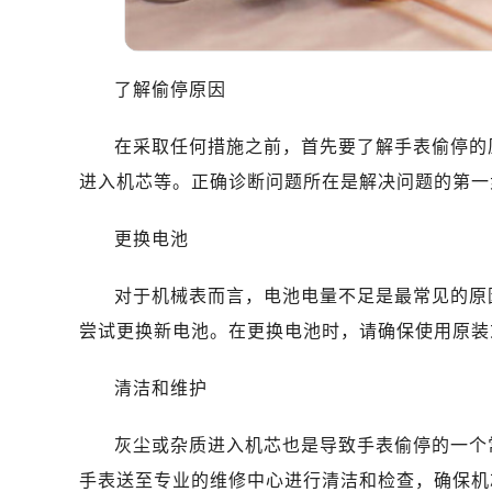
佛山市禅城区季华五路57号万科金融中
东莞市东城街道鸿福东路1号民盈国贸
无锡市梁溪区人民中路139号恒隆广场
了解偷停原因
南通市崇川区工农路57号圆融广场写字
苏州市苏州工业园区星港街199号苏州
在采取任何措施之前，首先要了解手表偷停的
武汉市江汉区解放大道686号世界贸易
进入机芯等。正确诊断问题所在是解决问题的第一
南宁市青秀区金湖路59号地王大厦12
合肥市蜀山区潜山路111号万象城华润
更换电池
泉州市丰泽区宝洲路729号浦西万达中
青岛市南区山东路6号华润大厦B座2
对于机械表而言，电池电量不足是最常见的原
烟台市芝罘区胜利路139号万达金融中
尝试更换新电池。在更换电池时，请确保使用原装
长春市朝阳区西安大路727号中银大厦
贵阳市南明区都司高架桥路33号亨特
清洁和维护
昆明市盘龙区北京路928号同德昆明
灰尘或杂质进入机芯也是导致手表偷停的一个
石家庄市长安区中山东路39号勒泰中
西安市碑林区南关正街88号华侨城长
手表送至专业的维修中心进行清洁和检查，确保机