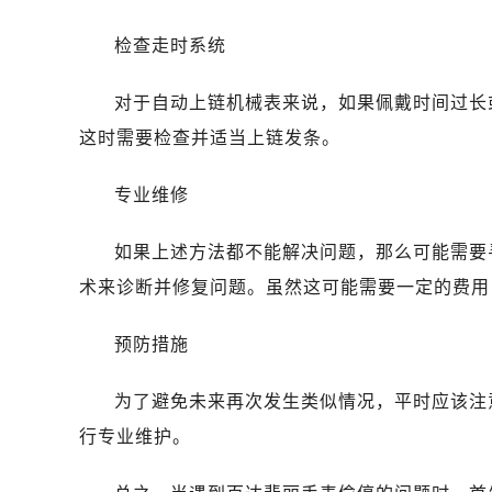
海口市龙华区金贸东路5号海口华润大厦
检查走时系统
唐山市路南区新华东道100号万达广场
黑龙江省大庆市萨尔图区会战大街百
对于自动上链机械表来说，如果佩戴时间过长
黑龙江省鹤岗市向阳区红军路百达翡
这时需要检查并适当上链发条。
黑龙江省黑河市爱辉区中央街百达翡
黑龙江省鸡西市鸡冠区红军路百达翡
专业维修
黑龙江省佳木斯市向阳区长安路百达
黑龙江省牡丹江市东安区太平路百达
如果上述方法都不能解决问题，那么可能需要
黑龙江省七台河市桃山区大同街百达
术来诊断并修复问题。虽然这可能需要一定的费用
黑龙江省齐齐哈尔市龙沙区龙华路百
黑龙江省双鸭山市尖山区新兴大街百
预防措施
黑龙江省绥化市北林区新华街与康庄
黑龙江省伊春市伊美区通河路百达翡
为了避免未来再次发生类似情况，平时应该注
吉林省白城市洮北区明仁南街百达翡
行专业维护。
吉林省白山市浑江区浑江大街百达翡
吉林省吉林市船营区河南街百达翡丽