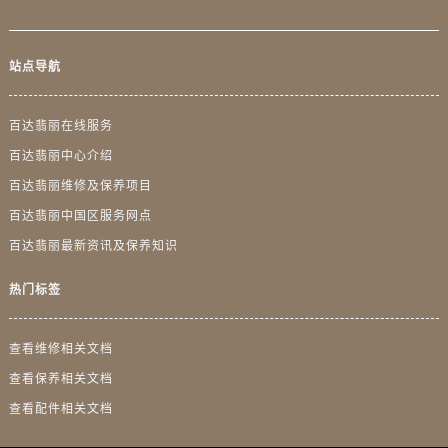
广东省河源市源城区越王大道百达翡丽售后服务中心（需提前预约）
广东省惠州市惠城区江北文昌一路7号华贸大厦1座30层3005室百达翡丽售后服务中心（需提前预约）
广东省江门市蓬江区广场西路百达翡丽售后服务中心（需提前预约）
站点导航
广东省揭阳市榕城进贤门步行街百达翡丽售后服务中心（需提前预约）
广东省茂名市电白区水东街道迎宾大道百达翡丽售后服务中心（需提前预约）
百达翡丽在线服务
广东省梅州市梅江区金燕大道百达翡丽售后服务中心（需提前预约）
百达翡丽中心介绍
广东省清远市清城区湖西路百达翡丽售后服务中心（需提前预约）
百达翡丽维修及保养项目
广东省汕头市龙湖区长平路百达翡丽售后服务中心（需提前预约）
百达翡丽中国区服务网点
广东省汕尾市城区香洲街道园林社区翠园街百达翡丽售后服务中心（需提前预约）
百达翡丽最新资讯及保养知识
广东省韶关市武江区芙蓉新区与老城中心交汇处百达翡丽售后服务中心（需提前预约）
广东省深圳市罗湖区深南东路5001号华润大厦17层1701室百达翡丽售后服务中心（需提前预约）
热门标签
广东省阳江市江城区东风一路百达翡丽售后服务中心（需提前预约）
广东省云浮市云城区金山路百达翡丽售后服务中心（需提前预约）
查看维修相关文档
广东省湛江市赤坎区观海北路百达翡丽售后服务中心（需提前预约）
查看保养相关文档
广东省肇庆市端州区信安大道与砚都大道交汇处百达翡丽售后服务中心（需提前预约）
查看配件相关文档
广西壮族自治区百色市右江区中山二路百达翡丽售后服务中心（需提前预约）