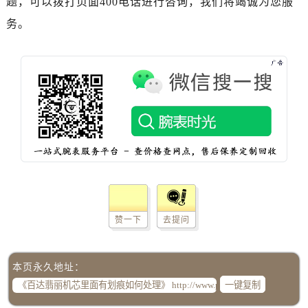
题，可以拨打页面400电话进行咨询，我们将竭诚为您服
辽宁省阜新市海州区解放大街百达翡丽售后服务中心（需提前预约）
务。
辽宁省葫芦岛市连山区中央路百达翡丽售后服务中心（需提前预约）
辽宁省锦州市古塔区中央大街百达翡丽售后服务中心（需提前预约）
辽宁省辽阳市白塔区新运大街百达翡丽售后服务中心（需提前预约）
辽宁省盘锦市兴隆台区石油大街百达翡丽售后服务中心（需提前预约）
辽宁省铁岭市银州区南马路百达翡丽售后服务中心（需提前预约）
辽宁省营口市站前区市府路与渤海大街交叉口百达翡丽售后服务中心（需提前预约）
辽宁省沈阳市沈河区中街路137号亨得利名表维修授权店1楼百达翡丽售后服务中心（需提前预约）
辽宁省沈阳市沈河区中街路83号亨得利名表维修授权店1楼百达翡丽售后服务中心（需提前预约）
北京市朝阳区建国门外大街甲6号华熙国际中心D座11层1102室百达翡丽售后服务中心（需提前预约）
北京市东城区东长安街1号王府井东方广场W3座6层602室百达翡丽售后服务中心（需提前预约）
河北省保定市竞秀区朝阳北大街北国先天下百达翡丽售后服务中心（需提前预约）
赞一下
去提问
内蒙古自治区阿拉善盟市左旗土尔扈特大街百达翡丽售后服务中心（需提前预约）
内蒙古自治区巴彦淖尔市临河区新华街百达翡丽售后服务中心（需提前预约）
本页永久地址：
内蒙古自治区包头市青山区幸福路甲3号王府井百货名表维修百达翡丽售后服务中心（需提前预约）
一键复制
内蒙古自治区赤峰市红山区哈达街百达翡丽售后服务中心（需提前预约）