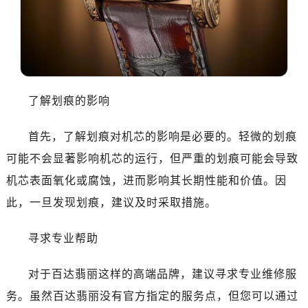
沈阳市沈河区中街路83号亨得利名表维修授权店1楼（需提前预约）
乌鲁木齐市天山区红山路26号时代广场（CCMALL）C座17层17-B（需提前预约）
温州市鹿城区锦绣路1067号置信广场10层1015室（需提前预约）
哈尔滨市南岗区东大直街146号上和置地广场金座12层1214室（需提前预约）
大连市中山区人民路15号国际金融大厦7层G室（需提前预约）
了解划痕的影响
佛山市禅城区季华五路57号万科金融中心C座12层1205室（需提前预约）
东莞市东城街道鸿福东路1号民盈国贸中心T1写字楼9层907室（需提前预约）
首先，了解划痕对机芯的影响是必要的。轻微的划痕
无锡市梁溪区人民中路139号恒隆广场写字楼1座11层1104室（需提前预约）
可能不会显著影响机芯的运行，但严重的划痕可能会导致
南通市崇川区工农路57号圆融广场写字楼16层1603室（需提前预约）
苏州市苏州工业园区星港街199号苏州中心办公楼C座22层08室（需提前预约）
机芯表面氧化或腐蚀，进而影响其长期性能和价值。因
武汉市江汉区解放大道686号世界贸易大厦38层09室（需提前预约）
此，一旦发现划痕，建议及时采取措施。
南宁市青秀区金湖路59号地王大厦12楼1224室（需提前预约）
合肥市蜀山区潜山路111号万象城华润大厦B座12楼03室（需提前预约）
寻求专业帮助
泉州市丰泽区宝洲路729号浦西万达中心写字楼A座7楼709室（需提前预约）
对于百达翡丽这样的高端品牌，建议寻求专业维修服
青岛市南区山东路6号华润大厦B座22层04室（需提前预约）
烟台市芝罘区胜利路139号万达金融中心A座907室（需提前预约）
务。虽然百达翡丽没有官方指定的服务点，但您可以通过