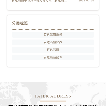
百达翡丽手表具体抛光的方法（百达翡丽手表抛光的正确方法）
2023-07-20
江苏省扬州市邗江区国展路29号星耀天地写字楼1号楼18层1803室百达翡丽售后服务中心（需提前预约）
江苏省镇江市京口区中山东路百达翡丽售后服务中心（需提前预约）
江西省抚州市临川区赣东大道百达翡丽售后服务中心（需提前预约）
江西省赣州市章贡区文清路百达翡丽售后服务中心（需提前预约）
分类标签
江西省吉安市吉州区井冈山大道百达翡丽售后服务中心（需提前预约）
江西省景德镇市珠山区珠山中路百达翡丽售后服务中心（需提前预约）
百达翡丽维修
江西省九江市浔阳区浔阳路百达翡丽售后服务中心（需提前预约）
百达翡丽保养
江西省南昌市红谷滩新区红谷中大道998号绿地双子塔（中央广场）A1座办公楼14层1407室百达翡丽售后服务中心（需提前预约）
百达翡丽
江西省萍乡市安源区萍安北大道与康庄路交叉口百达翡丽售后服务中心（需提前预约）
百达翡丽配件
江西省上饶市信州区滨江西路百达翡丽售后服务中心（需提前预约）
江西省新余市渝水区北湖西路百达翡丽售后服务中心（需提前预约）
江西省宜春市袁州区中山中路百达翡丽售后服务中心（需提前预约）
江西省鹰潭市月湖区胜利东路百达翡丽售后服务中心（需提前预约）
山东省德州市德城区东风中路百达翡丽售后服务中心（需提前预约）
山东省东营市东营区济南路百达翡丽售后服务中心（需提前预约）
PATEK ADDRESS
山东省济南市历下区经十路11111号华润中心写字楼（万象城）15层1508室百达翡丽售后服务中心（需提前预约）