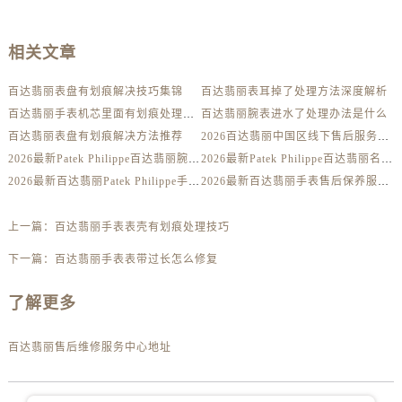
内蒙古自治区鄂尔多斯市东胜区伊金霍洛街百达翡丽售后服务中心（需提前预约）
内蒙古自治区呼伦贝尔市海拉尔区中央街百达翡丽售后服务中心（需提前预约）
相关文章
内蒙古自治区通辽市科尔沁区明仁大街百达翡丽售后服务中心（需提前预约）
内蒙古自治区乌海市海勃湾区人民南路百达翡丽售后服务中心（需提前预约）
百达翡丽表盘有划痕解决技巧集锦
百达翡丽表耳掉了处理方法深度解析
内蒙古自治区乌兰察布市集宁区恩和大街百达翡丽售后服务中心（需提前预约）
百达翡丽手表机芯里面有划痕处理方法详解
百达翡丽腕表进水了处理办法是什么
内蒙古自治区锡林郭勒盟市锡林浩特市光明街与额尔敦路交叉口百达翡丽售后服务中心（需提前预约）
百达翡丽表盘有划痕解决方法推荐
2026百达翡丽中国区线下售后服务网点升级优化公告（最新电话及地址）
内蒙古自治区兴安盟市乌兰浩特市兴安大街百达翡丽售后服务中心（需提前预约）
2026最新Patek Philippe百达翡丽腕表维修保养服务中心网点地址实地探访报告
2026最新Patek Philippe百达翡丽名表售后维修服务中心地址考察报告
2026最新百达翡丽Patek Philippe手表官方维修保养网点地址调研报告
2026最新百达翡丽手表售后保养服务中心地址调研报告
山西省大同市平城区迎宾街百达翡丽售后服务中心（需提前预约）
山西省晋城市城区黄华街百达翡丽售后服务中心（需提前预约）
上一篇：
百达翡丽手表表壳有划痕处理技巧
山西省晋中市榆次区顺城街百达翡丽售后服务中心（需提前预约）
山西省临汾市尧都区解放路百达翡丽售后服务中心（需提前预约）
下一篇：
百达翡丽手表表带过长怎么修复
山西省吕梁市离石区永宁中路与建设街交叉口百达翡丽售后服务中心（需提前预约）
了解更多
山西省朔州市朔城区怡西路与鄯阳西街交汇处百达翡丽售后服务中心（需提前预约）
山西省忻州市忻府区和平东街与七一南路交叉口百达翡丽售后服务中心（需提前预约）
百达翡丽售后维修服务中心地址
山西省阳泉市郊区平阳东街与新城大道交叉口百达翡丽售后服务中心（需提前预约）
山西省运城市盐湖区河东街百达翡丽售后服务中心（需提前预约）