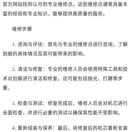
长春市朝阳区西安大路727号中银大厦A座(旺进大厦)18层09室（需提前预约）
官方网站找到认可的专业维修点。这些维修点通常具备丰
贵阳市南明区都司高架桥路33号亨特国际金融中心14楼14D（需提前预约）
富的经验和专业知识，能够提供高质量的服务。
昆明市盘龙区北京路928号同德昆明广场写字楼10层06室（需提前预约）
石家庄市长安区中山东路39号勒泰中心写字楼B座13层07室（需提前预约）
维修步骤
西安市碑林区南关正街88号华侨城长安国际中心E座6楼10室（需提前预约）
海口市龙华区金贸东路5号海口华润大厦B座17层1707室（需提前预约）
1. 咨询与评估：首先与专业的维修点进行咨询，了解
唐山市路南区新华东道100号万达广场写字楼A座10层1002室（需提前预约）
划痕的具体情况及其可能带来的影响。
黑龙江省大庆市萨尔图区会战大街百达翡丽售后服务中心（需提前预约）
黑龙江省鹤岗市向阳区红军路百达翡丽售后服务中心（需提前预约）
2. 清洁与修复：专业的维修人员会使用特殊工具和技
黑龙江省黑河市爱辉区中央街百达翡丽售后服务中心（需提前预约）
术对划痕进行清洁和修复。这可能包括抛光、打磨等步
黑龙江省鸡西市鸡冠区红军路百达翡丽售后服务中心（需提前预约）
骤。
黑龙江省佳木斯市向阳区长安路百达翡丽售后服务中心（需提前预约）
黑龙江省牡丹江市东安区太平路百达翡丽售后服务中心（需提前预约）
3. 检查与测试：修复完成后，维修人员会对机芯进行
黑龙江省七台河市桃山区大同街百达翡丽售后服务中心（需提前预约）
全面检查，并进行必要的测试以确保其性能不受影响。
黑龙江省齐齐哈尔市龙沙区龙华路百达翡丽售后服务中心（需提前预约）
黑龙江省双鸭山市尖山区新兴大街百达翡丽售后服务中心（需提前预约）
4. 重新组装与保养：最后，将修复后的机芯重新安装