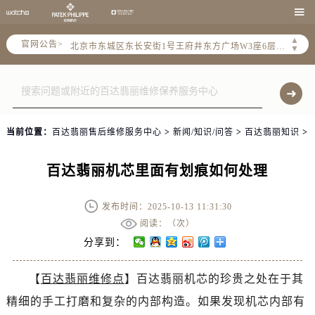
2026年5月百达翡丽全国官方售后客户服务热线：400-805-0910

2026年5月百达翡丽售后服务中心最新网点地址：
▲
官网公告>
北京市东城区东长安街1号王府井东方广场W3座6层602室（需提前预约）
▼
北京市朝阳区建国门外大街甲6号华熙国际中心D座11层1102室（需提前预约）
天津市和平区赤峰道136号天津国际金融中心26层2603室（需提前预约）
上海市徐汇区虹桥路3号港汇中心2座37层3705室（需提前预约）
上海市黄浦区南京东路299号宏伊国际广场写字楼8层806室（需提前预约）
当前位置：
百达翡丽售后维修服务中心
>
新闻/知识/问答
>
百达翡丽知识
>
南京市秦淮区中山南路1号南京中心22层22-C1-C3室（需提前预约）
常州市新北区龙锦路1590号现代传媒中心5号楼10层1008室（需提前预约）
百达翡丽机芯里面有划痕如何处理
徐州市鼓楼区淮海东路29号苏宁广场IFC国际金融中心35层3508室（需提前预约）
扬州市邗江区国展路29号星耀天地写字楼1号楼18层1803室（需提前预约）
发布时间：2025-10-13 11:31:30
盐城市盐都区世纪大道5号盐城金融城写字楼1号楼16层1604室（需提前预约）
阅读：（
次）
泰州市海陵区永定东路399号置地商务中心东塔（华润万象城）17层1706室（需提前预约）
分享到：
宁波市江北区大闸南路500号来福士广场办公楼20层2009室（需提前预约）
【
百达翡丽维修点
】百达翡丽机芯的珍贵之处在于其
杭州市上城区钱江路1366号华润大厦A座5层503-5室（需提前预约）
精细的手工打磨和复杂的内部构造。如果发现机芯内部有
金华市金东区东市南街777号金华万达广场4号楼22楼2209室（需提前预约）