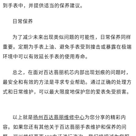
黑龙江省绥化市北林区新华街与康庄路交叉口百达翡丽售后服务中心（需提前预约）
到手表中，并提供适当的保养建议。
黑龙江省伊春市伊美区通河路百达翡丽售后服务中心（需提前预约）
吉林省白城市洮北区明仁南街百达翡丽售后服务中心（需提前预约）
日常保养
吉林省白山市浑江区浑江大街百达翡丽售后服务中心（需提前预约）
吉林省吉林市船营区河南街百达翡丽售后服务中心（需提前预约）
为了减少未来出现类似问题的可能性，日常保养同样
吉林省辽源市龙山区人民大街百达翡丽售后服务中心（需提前预约）
重要。定期为手表上油、避免手表受到撞击或暴露在极端
吉林省梅河口市新华街道梅河大街百达翡丽售后服务中心（需提前预约）
环境中可以有效延长手表的使用寿命。
吉林省四平市铁东区紫气大路与南九经街交汇处百达翡丽售后服务中心（需提前预约）
吉林省松原市宁江区五环大街百达翡丽售后服务中心（需提前预约）
总之，在面对百达翡丽机芯内部出现划痕的问题时，
吉林省通化市东昌区环通乡江南大街百达翡丽售后服务中心（需提前预约）
最安全和有效的方法是寻求专业帮助。通过正确的处理方
吉林省延边市延吉市解放路百达翡丽售后服务中心（需提前预约）
式和日常维护，可以最大限度地保护您的爱表免受损害。
辽宁省鞍山市铁东区站前街百达翡丽售后服务中心（需提前预约）
辽宁省本溪市平山区胜利路百达翡丽售后服务中心（需提前预约）
辽宁省朝阳市双塔区新华路百达翡丽售后服务中心（需提前预约）
以上就是
扬州百达翡丽维修中心
为您分享的精彩内
辽宁省丹东市振兴区七经街百达翡丽售后服务中心（需提前预约）
容。如果您还有其他关于百达翡丽手表维护和保养的问
辽宁省抚顺市新抚区东一路百达翡丽售后服务中心（需提前预约）