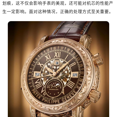
绍兴市越城区胜利东路379号世茂天际中心写字楼8层805室（需提前预约）
划痕，这不仅会影响手表的美观，还可能对机芯的性能产
嘉兴市南湖区广益路705号嘉兴世界贸易中心A座13层1304室（需提前预约）
生一定影响。面对这种情况，正确的处理方式至关重要。
南昌市红谷滩新区红谷中大道998号绿地双子塔（中央广场）A1座办公楼14层14-07室（需提前预约）
济南市历下区经十路11111号华润中心写字楼（万象城）15层1508室（需提前预约）
广州市天河区天河路230号万菱汇国际中心A塔7层704室（需提前预约）
广州市越秀区环市东路371-375号世界贸易中心大厦南塔15层1507室（需提前预约）
深圳市罗湖区深南东路5001号华润大厦17层1701室（需提前预约）
惠州市惠城区江北文昌一路7号华贸大厦（华贸天地）1座30层30-05室（需提前预约）
厦门市思明区湖滨东路95号万象城华润大厦B座11层1104室（需提前预约）
福州市晋安区竹屿路6号东二环泰禾广场2号楼5层509室（需提前预约）
成都市锦江区人民东路6号SAC东原中心24层2406B室（需提前预约）
重庆市江北区观音桥步行街2号融恒时代广场9层902室（需提前预约）
长沙市芙蓉区建湘路393号世茂环球金融中心写字楼10层1013室（需提前预约）
郑州市二七区民主路10号华润大厦29层2905室（需提前预约）
太原市迎泽区迎泽街道解放路15号亨得利名表维修授权店3楼（需提前预约）
沈阳市沈河区中街路137号亨得利名表维修授权店1楼（需提前预约）