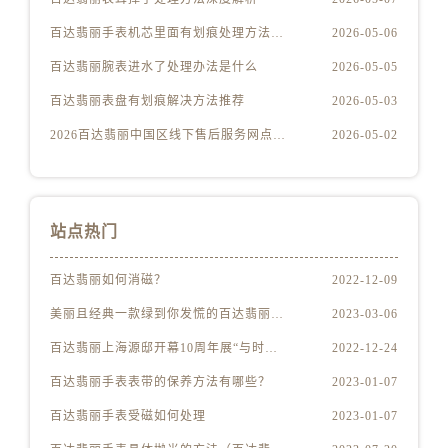
安徽省芜湖市镜湖区中山路步行街百达翡丽售后服务中心（需提前预约）
百达翡丽手表机芯里面有划痕处理方法详解
2026-05-06
安徽省宣城市宣州区叠嶂西路百达翡丽售后服务中心（需提前预约）
福建省龙岩市新罗区九一南路百达翡丽售后服务中心（需提前预约）
百达翡丽腕表进水了处理办法是什么
2026-05-05
福建省南平市建阳区人民西路百达翡丽售后服务中心（需提前预约）
百达翡丽表盘有划痕解决方法推荐
2026-05-03
福建省宁德市蕉城区天湖东路百达翡丽售后服务中心（需提前预约）
2026百达翡丽中国区线下售后服务网点升级优化公告（最新电话及地址）
2026-05-02
福建省莆田市城厢区霞林街道荔华东大道百达翡丽售后服务中心（需提前预约）
福建省三明市三元区东乾二路百达翡丽售后服务中心（需提前预约）
福建省漳州市龙文区步港路百达翡丽售后服务中心（需提前预约）
站点热门
江苏省常州市新北区龙锦路1590号现代传媒中心5号楼10层1008室百达翡丽售后服务中心（需提前预约）
江苏省淮安市清江浦区淮海北路百达翡丽售后服务中心（需提前预约）
百达翡丽如何消磁？
2022-12-09
江苏省连云港市海州区通灌北路百达翡丽售后服务中心（需提前预约）
美丽且经典一款绿到你发慌的百达翡丽腕表
2023-03-06
江苏省南京市秦淮区中山南路1号南京中心22层22-C1-C3室百达翡丽售后服务中心（需提前预约）
江苏省宿迁市宿城区西湖路百达翡丽售后服务中心（需提前预约）
百达翡丽上海源邸开幕10周年展“与时间同源”
2022-12-24
江苏省泰州市海陵区永定东路399号置地商务中心东塔（华润万象城）17层1706室百达翡丽售后服务中心（需提前预约）
百达翡丽手表表带的保养方法有哪些？
2023-01-07
江苏省徐州市鼓楼区淮海东路29号苏宁广场IFC国际金融中心35层3508室百达翡丽售后服务中心（需提前预约）
百达翡丽手表受磁如何处理
2023-01-07
江苏省盐城市盐都区世纪大道5号盐城金融城写字楼1号楼16层1604室百达翡丽售后服务中心（需提前预约）