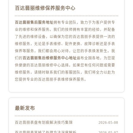
山西省长治市潞州区英雄中路百达翡丽售后服务中心（需提前预约）
百达翡丽维修保养服务中心
山西省太原市迎泽区迎泽街道解放路15号亨得利名表维修授权店3楼百达翡丽售后服务中心（需提前预约）
天津市和平区赤峰道136号天津国际金融中心26层2603室百达翡丽售后服务中心（需提前预约）
百达翡丽售后服务地址
拥有专业团队，致力于为客户提供专
安徽省安庆市迎江区人民路百达翡丽售后服务中心（需提前预约）
业的维修和保养服务。我们的技师拥有丰富的经验，并配备
安徽省蚌埠市蚌山区淮河路百达翡丽售后服务中心（需提前预约）
了先进的维修设备，以确保为您的百达翡丽手表提供一流的
安徽省亳州市谯城区魏武大道百达翡丽售后服务中心（需提前预约）
维修服务，无论是手表维修、配件更换、故障诊断还是手表
保养等服务，我们都会用心对待，让您的手表焕发新生。我
安徽省池州市贵池区长江路百达翡丽售后服务中心（需提前预约）
们的
百达翡丽售后维修服务中心地址
遍布全国各地，为您提
安徽省滁州市琅琊区南谯北路百达翡丽售后服务中心（需提前预约）
供便捷的百达翡丽维修中心选择。如果您有任何问题或需要
安徽省阜阳市颍州区颍州北路百达翡丽售后服务中心（需提前预约）
维修服务，请随时联系我们的客服团队，我们将全力以赴为
安徽省淮北市相山区淮海路百达翡丽售后服务中心（需提前预约）
您提供专业的百达翡丽手表维修保养服务。
安徽省淮南市田家庵区国庆中路百达翡丽售后服务中心（需提前预约）
安徽省黄山市屯溪区黄山西路百达翡丽售后服务中心（需提前预约）
安徽省六安市金安区解放中路百达翡丽售后服务中心（需提前预约）
最新发布
安徽省马鞍山市雨山区湖南西路百达翡丽售后服务中心（需提前预约）
安徽省宿州市埇桥区人民中路百达翡丽售后服务中心（需提前预约）
百达翡丽表盘有划痕解决技巧集锦
2026-05-08
安徽省铜陵市铜官区石城大道百达翡丽售后服务中心（需提前预约）
百达翡丽表耳掉了处理方法深度解析
2026-05-07