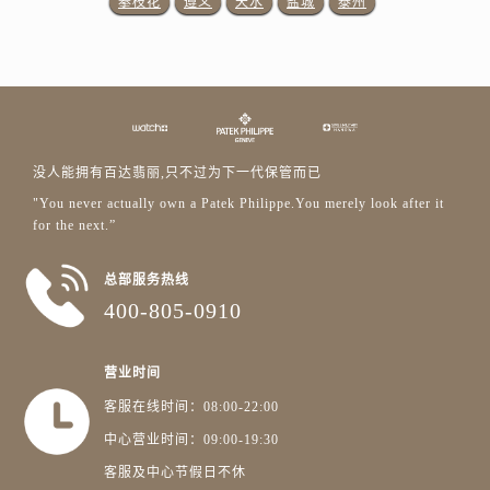
攀枝花
遵义
天水
盐城
泰州
浙江省宁波市江北区大闸南路500号来福士广场办公楼20层2009室百达翡丽售后服务中心（需提前预约）
浙江省衢州市柯城区上街百达翡丽售后服务中心（需提前预约）
浙江省绍兴市越城区胜利东路379号世茂天际中心写字楼8层805室百达翡丽售后服务中心（需提前预约）
浙江省舟山市定海区解放东路百达翡丽售后服务中心（需提前预约）
澳门特别行政区大堂区议事亭前地（新马路）百达翡丽售后服务中心（需提前预约）
澳门特别行政区风顺堂区南湾大马路百达翡丽售后服务中心（需提前预约）
没人能拥有百达翡丽,只不过为下一代保管而已
澳门特别行政区花地玛堂区关闸广场百达翡丽售后服务中心（需提前预约）
"You never actually own a Patek Philippe.You merely look after it
澳门特别行政区花王堂区大三巴商圈百达翡丽售后服务中心（需提前预约）
for the next.”
澳门特别行政区嘉模堂区官也街百达翡丽售后服务中心（需提前预约）
总部服务热线
澳门省路氹城市金光大道百达翡丽售后服务中心（需提前预约）
400-805-0910
澳门特别行政区望德堂区塔石广场百达翡丽售后服务中心（需提前预约）
福建省福州市晋安区竹屿路6号东二环泰禾广场2号楼5层509室百达翡丽售后服务中心（需提前预约）
营业时间
福建省厦门市思明区湖滨东路95号万象城华润大厦B座11层1104室百达翡丽售后服务中心（需提前预约）
广东省潮州市潮安区新风路与潮汕路交汇处百达翡丽售后服务中心（需提前预约）
客服在线时间：08:00-22:00
广东省广州市天河区天河路230号万菱汇国际中心A塔7层704室百达翡丽售后服务中心（需提前预约）
中心营业时间：09:00-19:30
广东省广州市越秀区环市东路371-375号世界贸易中心大厦南塔15层1507室百达翡丽售后服务中心（需提前预约）
客服及中心节假日不休