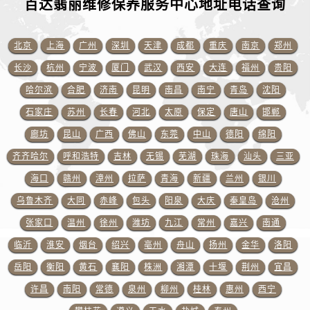
百达翡丽维修保养服务中心地址电话查询
山东省济宁市任城区太白楼路百达翡丽售后服务中心（需提前预约）
山东省莱芜市文化南路8号银座商城名表维修一楼名表维修百达翡丽售后服务中心（需提前预约）
山东省临沂市兰山区解放路百达翡丽售后服务中心（需提前预约）
北京
上海
广州
深圳
天津
成都
重庆
南京
郑州
山东省日照市东港区烟台路百达翡丽售后服务中心（需提前预约）
长沙
杭州
宁波
厦门
武汉
西安
大连
福州
贵阳
山东省泰安市泰山区财源街道泰山大街百达翡丽售后服务中心（需提前预约）
哈尔滨
合肥
济南
昆明
南昌
南宁
青岛
沈阳
山东省威海市环翠区新威海路89号振华商厦一楼名表维修百达翡丽售后服务中心（需提前预约）
石家庄
苏州
长春
河北
太原
保定
唐山
邯郸
山东省潍坊市奎文区东风东街百达翡丽售后服务中心（需提前预约）
廊坊
昆山
广西
佛山
东莞
中山
德阳
绵阳
山东省枣庄市滕州市北辛路与善国路交叉口百达翡丽售后服务中心（需提前预约）
齐齐哈尔
呼和浩特
吉林
无锡
芜湖
珠海
汕头
三亚
山东省淄博市张店区金晶大道百达翡丽售后服务中心（需提前预约）
海口
赣州
漳州
拉萨
青海
新疆
兰州
银川
上海市黄浦区南京东路299号宏伊国际广场写字楼8层806室百达翡丽售后服务中心（需提前预约）
上海市徐汇区虹桥路3号港汇中心2座37层3705室百达翡丽售后服务中心（需提前预约）
乌鲁木齐
大同
赤峰
包头
阳泉
大庆
秦皇岛
沧州
浙江省杭州市上城区钱江路1366号华润大厦A座5层503-5室百达翡丽售后服务中心（需提前预约）
张家口
温州
徐州
潍坊
九江
常州
嘉兴
南通
浙江省湖州市吴兴区劳动路百达翡丽售后服务中心（需提前预约）
临沂
淮安
烟台
绍兴
亳州
舟山
扬州
金华
洛阳
浙江省嘉兴市南湖区广益路705号嘉兴世界贸易中心A座13层1304室百达翡丽售后服务中心（需提前预约）
岳阳
衡阳
黄石
襄阳
株洲
湘潭
十堰
荆州
宜昌
浙江省金华市金东区东市南街777号金华万达广场4号楼22楼2209室百达翡丽售后服务中心（需提前预约）
许昌
南阳
常德
泉州
柳州
桂林
惠州
西宁
浙江省丽水市莲都区解放街百达翡丽售后服务中心（需提前预约）