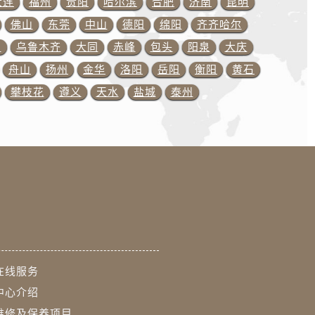
大连
福州
贵阳
哈尔滨
合肥
济南
昆明
佛山
东莞
中山
德阳
绵阳
齐齐哈尔
预约）
川
乌鲁木齐
大同
赤峰
包头
阳泉
大庆
舟山
扬州
金华
洛阳
岳阳
衡阳
黄石
攀枝花
遵义
天水
盐城
泰州
在线服务
中心介绍
维修及保养项目