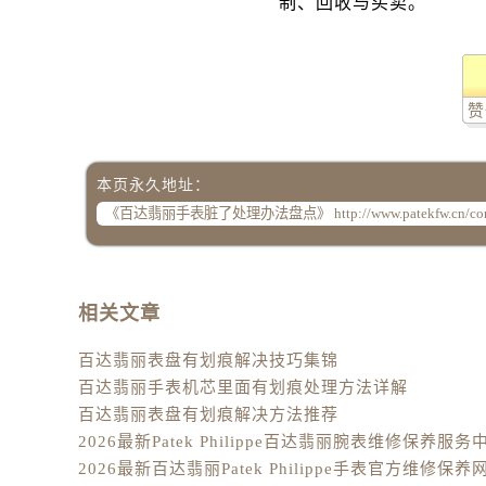
辽宁省阜新市海州区解放大街百达翡
辽宁省葫芦岛市连山区中央路百达翡
辽宁省锦州市古塔区中央大街百达翡
赞
辽宁省辽阳市白塔区新运大街百达翡
辽宁省盘锦市兴隆台区石油大街百达
辽宁省铁岭市银州区南马路百达翡丽
本页永久地址：
辽宁省营口市站前区市府路与渤海大
辽宁省沈阳市沈河区中街路137号亨
辽宁省沈阳市沈河区中街路83号亨
北京市朝阳区建国门外大街甲6号华熙
相关文章
北京市东城区东长安街1号王府井东方
百达翡丽表盘有划痕解决技巧集锦
河北省保定市竞秀区朝阳北大街北国
百达翡丽手表机芯里面有划痕处理方法详解
内蒙古自治区阿拉善盟市左旗土尔扈
百达翡丽表盘有划痕解决方法推荐
内蒙古自治区巴彦淖尔市临河区新华
内蒙古自治区包头市青山区幸福路甲
内蒙古自治区赤峰市红山区哈达街百