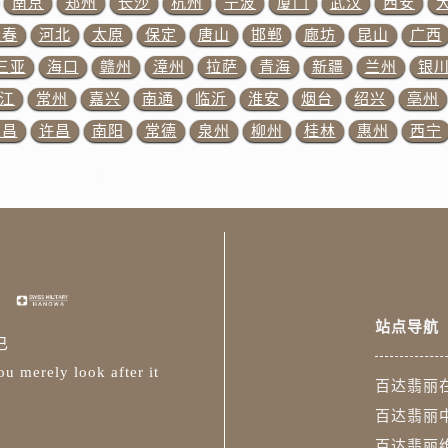
南京
郑州
长沙
杭州
宁波
厦门
武汉
西安
丽售后服务中心（需提前预约）
长春
河北
太原
保定
唐山
邯郸
廊坊
昆山
广西
15号亨得利名表维修授权店3楼百达翡丽售后服务中心（需提前
三亚
海口
赣州
漳州
拉萨
青海
新疆
兰州
银
金融中心26层2603室百达翡丽售后服务中心（需提前预约）
江
常州
嘉兴
南通
临沂
淮安
烟台
绍兴
亳州
售后服务中心（需提前预约）
宜昌
许昌
南阳
常德
泉州
柳州
桂林
惠州
西宁
售后服务中心（需提前预约）
丽售后服务中心（需提前预约）
售后服务中心（需提前预约）
丽售后服务中心（需提前预约）
丽售后服务中心（需提前预约）
售后服务中心（需提前预约）
翡丽售后服务中心（需提前预约）
站点导航
丽售后服务中心（需提前预约）
已
丽售后服务中心（需提前预约）
u merely look after it
百达翡丽
翡丽售后服务中心（需提前预约）
百达翡丽
丽售后服务中心（需提前预约）
百达翡丽
丽售后服务中心（需提前预约）