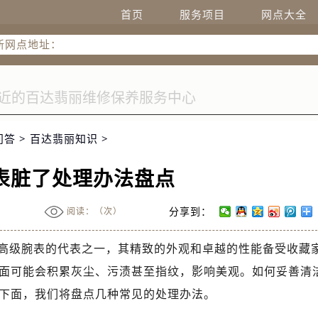
首页
服务项目
网点大全
务热线：400-805-0910
新网点地址：
广场W3座6层602室（需提前预约）
国际中心D座11层1102室（需提前预约）
融中心26层2603室（需提前预约）
7层3705室（需提前预约）
际广场写字楼8层806室（需提前预约）
问答
>
百达翡丽知识
>
22-C1-C3室（需提前预约）
表脏了处理办法盘点
中心5号楼10层1008室（需提前预约）
FC国际金融中心35层3508室（需提前预约）
阅读：（
次）
分享到：
楼1号楼18层1803室（需提前预约）
字楼1号楼16层1604室（需提前预约）
高级腕表的代表之一，其精致的外观和卓越的性能备受收藏
中心东塔（华润万象城）17层1706室（需提前预约）
面可能会积累灰尘、污渍甚至指纹，影响美观。如何妥善清
场办公楼20层2009室（需提前预约）
下面，我们将盘点几种常见的处理办法。
座5层503-5室（需提前预约）
广场4号楼22楼2209室（需提前预约）