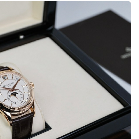
际中心写字楼8层805室（需提前预约）
易中心A座13层1304室（需提前预约）
地双子塔（中央广场）A1座办公楼14层14-07室（需提前预约
心写字楼（万象城）15层1508室（需提前预约）
中心A塔7层704室（需提前预约）
界贸易中心大厦南塔15层1507室（需提前预约）
厦17层1701室（需提前预约）
（华贸天地）1座30层30-05室（需提前预约）
大厦B座11层1104室（需提前预约）
场2号楼5层509室（需提前预约）
心24层2406B室（需提前预约）
代广场9层902室（需提前预约）
融中心写字楼10层1013室（需提前预约）
层2905室（需提前预约）
得利名表维修授权店3楼（需提前预约）
表维修授权店1楼（需提前预约）