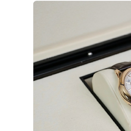
绍兴市越城区胜利东路379号世茂天
嘉兴市南湖区广益路705号嘉兴世界贸
南昌市红谷滩新区红谷中大道998号绿
济南市历下区经十路11111号华润中
广州市天河区天河路230号万菱汇国际
广州市越秀区环市东路371-375号世
深圳市罗湖区深南东路5001号华润大
惠州市惠城区江北文昌一路7号华贸大厦
厦门市思明区湖滨东路95号万象城华润
福州市晋安区竹屿路6号东二环泰禾广
成都市锦江区人民东路6号SAC东原中
重庆市江北区观音桥步行街2号融恒时
长沙市芙蓉区建湘路393号世茂环球金
郑州市二七区民主路10号华润大厦29
太原市迎泽区迎泽街道解放路15号亨
沈阳市沈河区中街路137号亨得利名