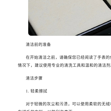
沈阳市沈河区中街路83号亨得利名表
乌鲁木齐市天山区红山路26号时代广场
温州市鹿城区锦绣路1067号置信广场
哈尔滨市南岗区东大直街146号上和置
大连市中山区人民路15号国际金融大
佛山市禅城区季华五路57号万科金融中
清洁前的准备
东莞市东城街道鸿福东路1号民盈国贸
无锡市梁溪区人民中路139号恒隆广场
在开始清洁之前，请确保您已经阅读了手表的
南通市崇川区工农路57号圆融广场写字
情况下，建议使用专业的清洗工具和温和的清洁剂
苏州市苏州工业园区星港街199号苏州
武汉市江汉区解放大道686号世界贸易
清洁步骤
南宁市青秀区金湖路59号地王大厦12
合肥市蜀山区潜山路111号万象城华润
1. 轻柔擦拭
泉州市丰泽区宝洲路729号浦西万达中
青岛市南区山东路6号华润大厦B座2
对于轻微的灰尘和污渍，可以使用柔软的无绒
烟台市芝罘区胜利路139号万达金融中