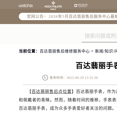
2026年5月百达翡丽全国官方售后客户服
2026年5月百达翡丽售后服务中心最
官网公告>
北京市东城区东长安街1号王府井东方
北京市朝阳区建国门外大街甲6号华熙
天津市和平区赤峰道136号天津国际金
上海市徐汇区虹桥路3号港汇中心2座3
上海市黄浦区南京东路299号宏伊国
当前位置：
百达翡丽售后维修服务中心
>
新闻/知识/
南京市秦淮区中山南路1号南京中心22层
百达翡丽手
常州市新北区龙锦路1590号现代传媒
徐州市鼓楼区淮海东路29号苏宁广场I
发布时间：2025-09-29 13:55:36
扬州市邗江区国展路29号星耀天地写字
盐城市盐都区世纪大道5号盐城金融城写
【
百达翡丽售后点位置
】百达翡丽手表，作为
泰州市海陵区永定东路399号置地商务
和佩戴者的青睐。然而，随着时间的推移，手表表
宁波市江北区大闸南路500号来福士广
百达翡丽手表，成为众多手表爱好者关注的问题。
杭州市上城区钱江路1366号华润大厦A
金华市金东区东市南街777号金华万达