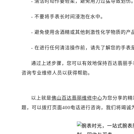
- 清洁时动作要轻柔，避免用力过猛导致划伤
黑龙江省绥化市北林区新华街与康庄
黑龙江省伊春市伊美区通河路百达翡
- 不要将手表长时间浸泡在水中。
吉林省白城市洮北区明仁南街百达翡
- 避免使用含酒精或其他刺激性化学物质的产
吉林省白山市浑江区浑江大街百达翡
吉林省吉林市船营区河南街百达翡丽
- 在进行任何清洁操作前，请先了解您的手表
吉林省辽源市龙山区人民大街百达翡
吉林省梅河口市新华街道梅河大街百
通过上述步骤，您可以有效地保持百达翡丽手
吉林省四平市铁东区紫气大路与南九
咨询专业维修人员以获得帮助。
吉林省松原市宁江区五环大街百达翡
吉林省通化市东昌区环通乡江南大街
吉林省延边市延吉市解放路百达翡丽
以上就是
佛山百达翡丽维修中心
为您分享的精
辽宁省鞍山市铁东区站前街百达翡丽
题，可以拨打页面400电话进行咨询，我们将竭诚
辽宁省本溪市平山区胜利路百达翡丽
辽宁省朝阳市双塔区新华路百达翡丽
辽宁省丹东市振兴区七经街百达翡丽
辽宁省抚顺市新抚区东一路百达翡丽