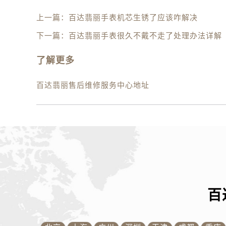
内蒙古自治区鄂尔多斯市东胜区伊金
上一篇：
百达翡丽手表机芯生锈了应该咋解决
内蒙古自治区呼伦贝尔市海拉尔区中
下一篇：
百达翡丽手表很久不戴不走了处理办法详解
内蒙古自治区通辽市科尔沁区明仁大
内蒙古自治区乌海市海勃湾区人民南
了解更多
内蒙古自治区乌兰察布市集宁区恩和
内蒙古自治区锡林郭勒盟市锡林浩特
百达翡丽售后维修服务中心地址
内蒙古自治区兴安盟市乌兰浩特市兴
山西省大同市平城区迎宾街百达翡丽
山西省晋城市城区黄华街百达翡丽售
山西省晋中市榆次区顺城街百达翡丽
山西省临汾市尧都区解放路百达翡丽
山西省吕梁市离石区永宁中路与建设
山西省朔州市朔城区怡西路与鄯阳西
百
山西省忻州市忻府区和平东街与七一
山西省阳泉市郊区平阳东街与新城大
山西省运城市盐湖区河东街百达翡丽