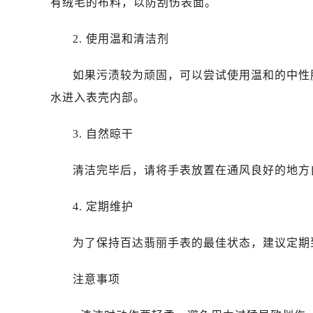
有绒毛的布料，以防刮伤表面。
长春市朝阳区西安大路727号中银大厦
贵阳市南明区都司高架桥路33号亨特
2. 使用温和清洁剂
昆明市盘龙区北京路928号同德昆明
如果污渍较为顽固，可以尝试使用温和的中性
石家庄市长安区中山东路39号勒泰中
西安市碑林区南关正街88号华侨城长
水进入表壳内部。
海口市龙华区金贸东路5号海口华润大厦
3. 自然晾干
唐山市路南区新华东道100号万达广场
黑龙江省大庆市萨尔图区会战大街百
清洁完毕后，请将手表放置在通风良好的地方
黑龙江省鹤岗市向阳区红军路百达翡
黑龙江省黑河市爱辉区中央街百达翡
4. 定期维护
黑龙江省鸡西市鸡冠区红军路百达翡
黑龙江省佳木斯市向阳区长安路百达
为了保持百达翡丽手表的最佳状态，建议定期
黑龙江省牡丹江市东安区太平路百达
黑龙江省七台河市桃山区大同街百达
注意事项
黑龙江省齐齐哈尔市龙沙区龙华路百
黑龙江省双鸭山市尖山区新兴大街百