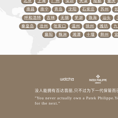
北京
上海
广州
深圳
天津
成都
重庆
山西省长治市潞州区英雄中路百达翡
南昌
南宁
青岛
沈阳
石家庄
苏州
山西省太原市迎泽区迎泽街道解放路
呼和浩特
吉林
无锡
芜湖
珠海
汕头
天津市和平区赤峰道136号天津国际
秦皇岛
沧州
张家口
温州
徐州
潍坊
九
安徽省安庆市迎江区人民路百达翡丽
襄阳
株洲
湘潭
十堰
荆州
安徽省蚌埠市蚌山区淮河路百达翡丽
安徽省亳州市谯城区魏武大道百达翡
安徽省池州市贵池区长江路百达翡丽
安徽省滁州市琅琊区南谯北路百达翡
安徽省阜阳市颍州区颍州北路百达翡
安徽省淮北市相山区淮海路百达翡丽
安徽省淮南市田家庵区国庆中路百达
安徽省黄山市屯溪区黄山西路百达翡
没人能拥有百达翡丽,只不过为下一代保管而
安徽省六安市金安区解放中路百达翡
"You never actually own a Patek Philippe.Yo
安徽省马鞍山市雨山区湖南西路百达
for the next.”
安徽省宿州市埇桥区人民中路百达翡
安徽省铜陵市铜官区石城大道百达翡