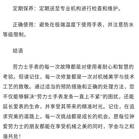
北京市东城区东长安街1号王府井东方广场W3座6层602室百达翡丽售后服务中心（需提前预约）
定期保养：定期送至专业机构进行检查和维护。
河北省保定市竞秀区朝阳北大街北国先天下百达翡丽售后服务中心（需提前预约）
内蒙古自治区阿拉善盟市左旗土尔扈特大街百达翡丽售后服务中心（需提前预约）
正确使用：避免在极端温度下使用手表，并注意防水
内蒙古自治区巴彦淖尔市临河区新华街百达翡丽售后服务中心（需提前预约）
等级限制。
内蒙古自治区包头市青山区幸福路甲3号王府井百货名表维修百达翡丽售后服务中心（需提前预约）
内蒙古自治区赤峰市红山区哈达街百达翡丽售后服务中心（需提前预约）
结语
内蒙古自治区鄂尔多斯市东胜区伊金霍洛街百达翡丽售后服务中心（需提前预约）
内蒙古自治区呼伦贝尔市海拉尔区中央街百达翡丽售后服务中心（需提前预约）
劳力士手表的每一次故障都是对使用者耐心和智慧的
内蒙古自治区通辽市科尔沁区明仁大街百达翡丽售后服务中心（需提前预约）
考验。但请记住，每一次修复都是一次对机械美学与技术
内蒙古自治区乌海市海勃湾区人民南路百达翡丽售后服务中心（需提前预约）
工艺的致敬。通过适当的预防措施和正确的处理方法，您
内蒙古自治区乌兰察布市集宁区恩和大街百达翡丽售后服务中心（需提前预约）
不仅能够解决“劳力士手表发条一直上不紧”的困扰，还能
内蒙古自治区锡林郭勒盟市锡林浩特市光明街与额尔敦路交叉口百达翡丽售后服务中心（需提前预约）
延长爱表的生命，并享受其带来的精准时光。记住，在追
内蒙古自治区兴安盟市乌兰浩特市兴安大街百达翡丽售后服务中心（需提前预约）
山西省大同市平城区迎宾街百达翡丽售后服务中心（需提前预约）
求完美的道路上，每一次挑战都是成长的机会。愿每位钟
山西省晋城市城区黄华街百达翡丽售后服务中心（需提前预约）
爱劳力士的朋友都能在享受机械之美的同时，学会与之和
山西省晋中市榆次区顺城街百达翡丽售后服务中心（需提前预约）
谐共处！