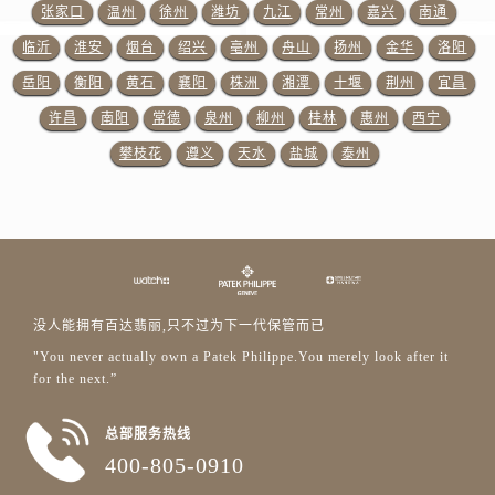
广东省深圳市罗湖区深南东路5001号华润大厦17层1701室百达翡丽售后服务中心（需提前预约）
张家口
温州
徐州
潍坊
九江
常州
嘉兴
南通
广东省阳江市江城区东风一路百达翡丽售后服务中心（需提前预约）
临沂
淮安
烟台
绍兴
亳州
舟山
扬州
金华
洛阳
广东省云浮市云城区金山路百达翡丽售后服务中心（需提前预约）
岳阳
衡阳
黄石
襄阳
株洲
湘潭
十堰
荆州
宜昌
广东省湛江市赤坎区观海北路百达翡丽售后服务中心（需提前预约）
许昌
南阳
常德
泉州
柳州
桂林
惠州
西宁
广东省肇庆市端州区信安大道与砚都大道交汇处百达翡丽售后服务中心（需提前预约）
攀枝花
遵义
天水
盐城
泰州
广西壮族自治区百色市右江区中山二路百达翡丽售后服务中心（需提前预约）
广西壮族自治区北海市海城区北京路百达翡丽售后服务中心（需提前预约）
广西壮族自治区崇左市江州区石景林街道友谊大道与丽川路交汇处百达翡丽售后服务中心（需提前预约）
广西壮族自治区防城港市港口区金花茶大道百达翡丽售后服务中心（需提前预约）
广西壮族自治区贵港市港北区港城街道布山大道与仙衣路交叉口百达翡丽售后服务中心（需提前预约）
广西壮族自治区桂林市秀峰区红岭路百达翡丽售后服务中心（需提前预约）
没人能拥有百达翡丽,只不过为下一代保管而已
广西壮族自治区河池市金城江区金城江街道朝阳路百达翡丽售后服务中心（需提前预约）
"You never actually own a Patek Philippe.You merely look after it
for the next.”
广西壮族自治区贺州市八步区城东街道灵峰南路百达翡丽售后服务中心（需提前预约）
广西壮族自治区来宾市兴宾区桂中大道百达翡丽售后服务中心（需提前预约）
总部服务热线
广西壮族自治区柳州市城中区中山中路百达翡丽售后服务中心（需提前预约）
400-805-0910
广西壮族自治区钦州市钦南区金海湾东大街百达翡丽售后服务中心（需提前预约）