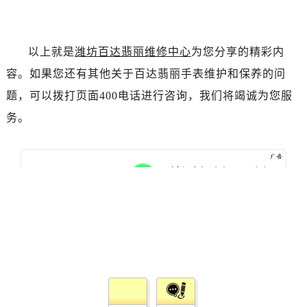
山西省临汾市尧都区解放路百达翡丽售后服务中心（需提前预约）
山西省吕梁市离石区永宁中路与建设街交叉口百达翡丽售后服务中心（需提前预约）
山西省朔州市朔城区怡西路与鄯阳西街交汇处百达翡丽售后服务中心（需提前预约）
以上就是
潍坊百达翡丽维修中心
为您分享的精彩内
山西省忻州市忻府区和平东街与七一南路交叉口百达翡丽售后服务中心（需提前预约）
容。如果您还有其他关于百达翡丽手表维护和保养的问
山西省阳泉市郊区平阳东街与新城大道交叉口百达翡丽售后服务中心（需提前预约）
题，可以拨打页面400电话进行咨询，我们将竭诚为您服
山西省运城市盐湖区河东街百达翡丽售后服务中心（需提前预约）
务。
山西省长治市潞州区英雄中路百达翡丽售后服务中心（需提前预约）
山西省太原市迎泽区迎泽街道解放路15号亨得利名表维修授权店3楼百达翡丽售后服务中心（需提前预约）
天津市和平区赤峰道136号天津国际金融中心26层2603室百达翡丽售后服务中心（需提前预约）
安徽省安庆市迎江区人民路百达翡丽售后服务中心（需提前预约）
安徽省蚌埠市蚌山区淮河路百达翡丽售后服务中心（需提前预约）
安徽省亳州市谯城区魏武大道百达翡丽售后服务中心（需提前预约）
安徽省池州市贵池区长江路百达翡丽售后服务中心（需提前预约）
安徽省滁州市琅琊区南谯北路百达翡丽售后服务中心（需提前预约）
安徽省阜阳市颍州区颍州北路百达翡丽售后服务中心（需提前预约）
安徽省淮北市相山区淮海路百达翡丽售后服务中心（需提前预约）