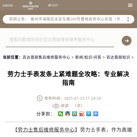
扬州市邗江区国展路29号星耀天地写字楼1号楼18层1803室（需提前预约）

盐城市盐都区世纪大道5号盐城金融城写字楼1号楼16层1604室（需提前预约）
▲
官网公告>
泰州市海陵区永定东路399号置地商务中心东塔（华润万象城）17层1706室（需提前预约）
▼
宁波市江北区大闸南路500号来福士广场办公楼20层2009室（需提前预约）
杭州市上城区钱江路1366号华润大厦A座5层503-5室（需提前预约）
金华市金东区东市南街777号金华万达广场4号楼22楼2209室（需提前预约）
绍兴市越城区胜利东路379号世茂天际中心写字楼8层805室（需提前预约）
当前位置：
百达翡丽售后维修服务中心
>
新闻/知识/问答
>
百达翡丽知识
>
嘉兴市南湖区广益路705号嘉兴世界贸易中心A座13层1304室（需提前预约）
南昌市红谷滩新区红谷中大道998号绿地双子塔（中央广场）A1座办公楼14层14-07室（需提前预约）
劳力士手表发条上紧难题全攻略：专业解决
济南市历下区经十路11111号华润中心写字楼（万象城）15层1508室（需提前预约）
指南
广州市天河区天河路230号万菱汇国际中心A塔7层704室（需提前预约）
广州市越秀区环市东路371-375号世界贸易中心大厦南塔15层1507室（需提前预约）
发布时间：2025-07-25 17:24:18
深圳市罗湖区深南东路5001号华润大厦17层1701室（需提前预约）
阅读：（
次）
惠州市惠城区江北文昌一路7号华贸大厦（华贸天地）1座30层30-05室（需提前预约）
分享到：
厦门市思明区湖滨东路95号万象城华润大厦B座11层1104室（需提前预约）
【
劳力士售后维修服务中心
】劳力士手表，作为高端
福州市晋安区竹屿路6号东二环泰禾广场2号楼5层509室（需提前预约）