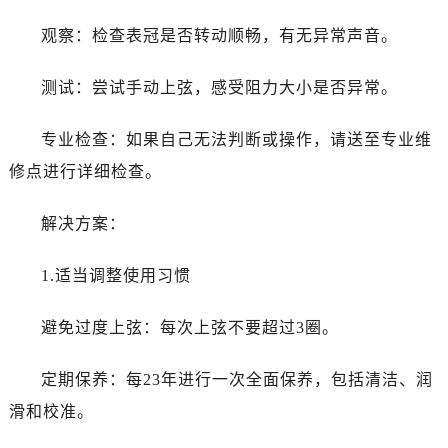
黑龙江省鸡西市鸡冠区红军路百达翡丽售后服务中心（需提前预约）
观察：检查表冠是否转动顺畅，有无异常声音。
黑龙江省佳木斯市向阳区长安路百达翡丽售后服务中心（需提前预约）
黑龙江省牡丹江市东安区太平路百达翡丽售后服务中心（需提前预约）
测试：尝试手动上弦，感受阻力大小是否异常。
黑龙江省七台河市桃山区大同街百达翡丽售后服务中心（需提前预约）
黑龙江省齐齐哈尔市龙沙区龙华路百达翡丽售后服务中心（需提前预约）
专业检查：如果自己无法判断或操作，请送至专业维
黑龙江省双鸭山市尖山区新兴大街百达翡丽售后服务中心（需提前预约）
修点进行详细检查。
黑龙江省绥化市北林区新华街与康庄路交叉口百达翡丽售后服务中心（需提前预约）
黑龙江省伊春市伊美区通河路百达翡丽售后服务中心（需提前预约）
解决方案：
吉林省白城市洮北区明仁南街百达翡丽售后服务中心（需提前预约）
吉林省白山市浑江区浑江大街百达翡丽售后服务中心（需提前预约）
1.适当调整使用习惯
吉林省吉林市船营区河南街百达翡丽售后服务中心（需提前预约）
吉林省辽源市龙山区人民大街百达翡丽售后服务中心（需提前预约）
避免过度上弦：每次上弦不要超过3圈。
吉林省梅河口市新华街道梅河大街百达翡丽售后服务中心（需提前预约）
吉林省四平市铁东区紫气大路与南九经街交汇处百达翡丽售后服务中心（需提前预约）
定期保养：每23年进行一次全面保养，包括清洁、润
吉林省松原市宁江区五环大街百达翡丽售后服务中心（需提前预约）
滑和校准。
吉林省通化市东昌区环通乡江南大街百达翡丽售后服务中心（需提前预约）