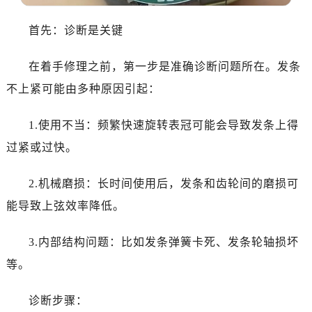
武汉市江汉区解放大道686号世界贸易大厦38层09室（需提前预约）
南宁市青秀区金湖路59号地王大厦12楼1224室（需提前预约）
首先：诊断是关键
合肥市蜀山区潜山路111号万象城华润大厦B座12楼03室（需提前预约）
泉州市丰泽区宝洲路729号浦西万达中心写字楼A座7楼709室（需提前预约）
在着手修理之前，第一步是准确诊断问题所在。发条
青岛市南区山东路6号华润大厦B座22层04室（需提前预约）
不上紧可能由多种原因引起：
烟台市芝罘区胜利路139号万达金融中心A座907室（需提前预约）
长春市朝阳区西安大路727号中银大厦A座(旺进大厦)18层09室（需提前预约）
1.使用不当：频繁快速旋转表冠可能会导致发条上得
贵阳市南明区都司高架桥路33号亨特国际金融中心14楼14D（需提前预约）
过紧或过快。
昆明市盘龙区北京路928号同德昆明广场写字楼10层06室（需提前预约）
石家庄市长安区中山东路39号勒泰中心写字楼B座13层07室（需提前预约）
2.机械磨损：长时间使用后，发条和齿轮间的磨损可
西安市碑林区南关正街88号华侨城长安国际中心E座6楼10室（需提前预约）
能导致上弦效率降低。
海口市龙华区金贸东路5号海口华润大厦B座17层1707室（需提前预约）
唐山市路南区新华东道100号万达广场写字楼A座10层1002室（需提前预约）
3.内部结构问题：比如发条弹簧卡死、发条轮轴损坏
黑龙江省大庆市萨尔图区会战大街百达翡丽售后服务中心（需提前预约）
等。
黑龙江省鹤岗市向阳区红军路百达翡丽售后服务中心（需提前预约）
黑龙江省黑河市爱辉区中央街百达翡丽售后服务中心（需提前预约）
诊断步骤：