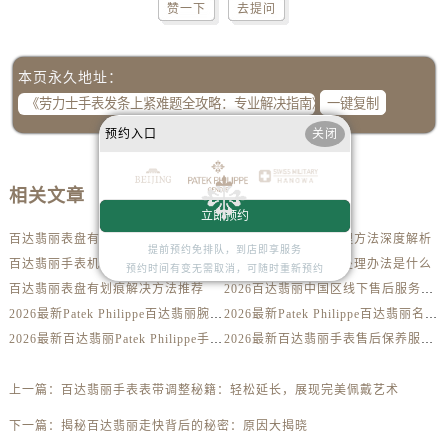
安徽省淮南市田家庵区国庆中路百达翡丽售后服务中心（需提前预约）
赞一下
去提问
安徽省黄山市屯溪区黄山西路百达翡丽售后服务中心（需提前预约）
安徽省六安市金安区解放中路百达翡丽售后服务中心（需提前预约）
本页永久地址：
安徽省马鞍山市雨山区湖南西路百达翡丽售后服务中心（需提前预约）
一键复制
安徽省宿州市埇桥区人民中路百达翡丽售后服务中心（需提前预约）
预约入口
关闭
安徽省铜陵市铜官区石城大道百达翡丽售后服务中心（需提前预约）
安徽省芜湖市镜湖区中山路步行街百达翡丽售后服务中心（需提前预约）
相关文章
安徽省宣城市宣州区叠嶂西路百达翡丽售后服务中心（需提前预约）
立即预约
福建省龙岩市新罗区九一南路百达翡丽售后服务中心（需提前预约）
百达翡丽表盘有划痕解决技巧集锦
百达翡丽表耳掉了处理方法深度解析
提前预约免排队，到店即享服务
福建省南平市建阳区人民西路百达翡丽售后服务中心（需提前预约）
百达翡丽手表机芯里面有划痕处理方法详解
百达翡丽腕表进水了处理办法是什么
预约时间有变无需取消，可随时重新预约
福建省宁德市蕉城区天湖东路百达翡丽售后服务中心（需提前预约）
百达翡丽表盘有划痕解决方法推荐
2026百达翡丽中国区线下售后服务网点升级优化公告（最新电话及地址）
2026最新Patek Philippe百达翡丽腕表维修保养服务中心网点地址实地探访报告
2026最新Patek Philippe百达翡丽名表售后维修服务中心地址考察报告
福建省莆田市城厢区霞林街道荔华东大道百达翡丽售后服务中心（需提前预约）
2026最新百达翡丽Patek Philippe手表官方维修保养网点地址调研报告
2026最新百达翡丽手表售后保养服务中心地址调研报告
福建省三明市三元区东乾二路百达翡丽售后服务中心（需提前预约）
福建省漳州市龙文区步港路百达翡丽售后服务中心（需提前预约）
上一篇：
百达翡丽手表表带调整秘籍：轻松延长，展现完美佩戴艺术
江苏省常州市新北区龙锦路1590号现代传媒中心5号楼10层1008室百达翡丽售后服务中心（需提前预约）
下一篇：
揭秘百达翡丽走快背后的秘密：原因大揭晓
江苏省淮安市清江浦区淮海北路百达翡丽售后服务中心（需提前预约）