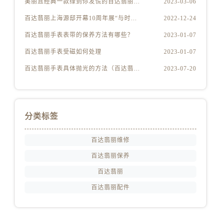
美丽且经典一款绿到你发慌的百达翡丽腕表
2023-03-06
上海市徐汇区虹桥路3号港汇中心2座37层3705室百达翡丽售后服务中心（需提前预约）
浙江省杭州市上城区钱江路1366号华润大厦A座5层503-5室百达翡丽售后服务中心（需提前预约）
百达翡丽上海源邸开幕10周年展“与时间同源”
2022-12-24
浙江省湖州市吴兴区劳动路百达翡丽售后服务中心（需提前预约）
百达翡丽手表表带的保养方法有哪些？
2023-01-07
浙江省嘉兴市南湖区广益路705号嘉兴世界贸易中心A座13层1304室百达翡丽售后服务中心（需提前预约）
百达翡丽手表受磁如何处理
2023-01-07
浙江省金华市金东区东市南街777号金华万达广场4号楼22楼2209室百达翡丽售后服务中心（需提前预约）
百达翡丽手表具体抛光的方法（百达翡丽手表抛光的正确方法）
2023-07-20
浙江省丽水市莲都区解放街百达翡丽售后服务中心（需提前预约）
浙江省宁波市江北区大闸南路500号来福士广场办公楼20层2009室百达翡丽售后服务中心（需提前预约）
浙江省衢州市柯城区上街百达翡丽售后服务中心（需提前预约）
浙江省绍兴市越城区胜利东路379号世茂天际中心写字楼8层805室百达翡丽售后服务中心（需提前预约）
分类标签
浙江省舟山市定海区解放东路百达翡丽售后服务中心（需提前预约）
百达翡丽维修
澳门特别行政区大堂区议事亭前地（新马路）百达翡丽售后服务中心（需提前预约）
澳门特别行政区风顺堂区南湾大马路百达翡丽售后服务中心（需提前预约）
百达翡丽保养
澳门特别行政区花地玛堂区关闸广场百达翡丽售后服务中心（需提前预约）
百达翡丽
澳门特别行政区花王堂区大三巴商圈百达翡丽售后服务中心（需提前预约）
百达翡丽配件
澳门特别行政区嘉模堂区官也街百达翡丽售后服务中心（需提前预约）
澳门省路氹城市金光大道百达翡丽售后服务中心（需提前预约）