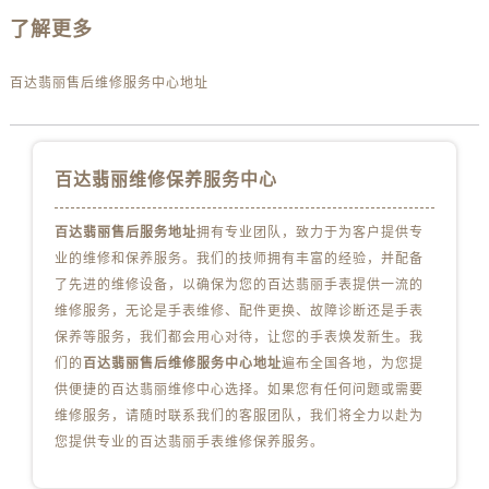
江苏省连云港市海州区通灌北路百达翡丽售后服务中心（需提前预约）
了解更多
江苏省南京市秦淮区中山南路1号南京中心22层22-C1-C3室百达翡丽售后服务中心（需提前预约）
江苏省宿迁市宿城区西湖路百达翡丽售后服务中心（需提前预约）
百达翡丽售后维修服务中心地址
江苏省泰州市海陵区永定东路399号置地商务中心东塔（华润万象城）17层1706室百达翡丽售后服务中心（需提前预约）
江苏省徐州市鼓楼区淮海东路29号苏宁广场IFC国际金融中心35层3508室百达翡丽售后服务中心（需提前预约）
江苏省盐城市盐都区世纪大道5号盐城金融城写字楼1号楼16层1604室百达翡丽售后服务中心（需提前预约）
百达翡丽维修保养服务中心
江苏省扬州市邗江区国展路29号星耀天地写字楼1号楼18层1803室百达翡丽售后服务中心（需提前预约）
江苏省镇江市京口区中山东路百达翡丽售后服务中心（需提前预约）
百达翡丽售后服务地址
拥有专业团队，致力于为客户提供专
江西省抚州市临川区赣东大道百达翡丽售后服务中心（需提前预约）
业的维修和保养服务。我们的技师拥有丰富的经验，并配备
江西省赣州市章贡区文清路百达翡丽售后服务中心（需提前预约）
了先进的维修设备，以确保为您的百达翡丽手表提供一流的
维修服务，无论是手表维修、配件更换、故障诊断还是手表
江西省吉安市吉州区井冈山大道百达翡丽售后服务中心（需提前预约）
保养等服务，我们都会用心对待，让您的手表焕发新生。我
江西省景德镇市珠山区珠山中路百达翡丽售后服务中心（需提前预约）
们的
百达翡丽售后维修服务中心地址
遍布全国各地，为您提
江西省九江市浔阳区浔阳路百达翡丽售后服务中心（需提前预约）
供便捷的百达翡丽维修中心选择。如果您有任何问题或需要
江西省南昌市红谷滩新区红谷中大道998号绿地双子塔（中央广场）A1座办公楼14层1407室百达翡丽售后服务中心（需提前预约）
维修服务，请随时联系我们的客服团队，我们将全力以赴为
江西省萍乡市安源区萍安北大道与康庄路交叉口百达翡丽售后服务中心（需提前预约）
您提供专业的百达翡丽手表维修保养服务。
江西省上饶市信州区滨江西路百达翡丽售后服务中心（需提前预约）