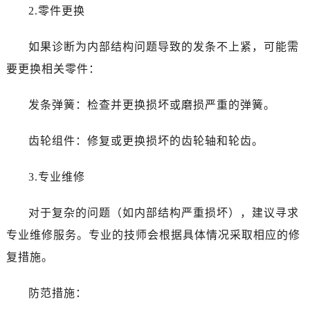
吉林省延边市延吉市解放路百达翡丽售后服务中心（需提前预约）
2.零件更换
辽宁省鞍山市铁东区站前街百达翡丽售后服务中心（需提前预约）
辽宁省本溪市平山区胜利路百达翡丽售后服务中心（需提前预约）
如果诊断为内部结构问题导致的发条不上紧，可能需
辽宁省朝阳市双塔区新华路百达翡丽售后服务中心（需提前预约）
要更换相关零件：
辽宁省丹东市振兴区七经街百达翡丽售后服务中心（需提前预约）
辽宁省抚顺市新抚区东一路百达翡丽售后服务中心（需提前预约）
发条弹簧：检查并更换损坏或磨损严重的弹簧。
辽宁省阜新市海州区解放大街百达翡丽售后服务中心（需提前预约）
齿轮组件：修复或更换损坏的齿轮轴和轮齿。
辽宁省葫芦岛市连山区中央路百达翡丽售后服务中心（需提前预约）
辽宁省锦州市古塔区中央大街百达翡丽售后服务中心（需提前预约）
3.专业维修
辽宁省辽阳市白塔区新运大街百达翡丽售后服务中心（需提前预约）
辽宁省盘锦市兴隆台区石油大街百达翡丽售后服务中心（需提前预约）
对于复杂的问题（如内部结构严重损坏），建议寻求
辽宁省铁岭市银州区南马路百达翡丽售后服务中心（需提前预约）
专业维修服务。专业的技师会根据具体情况采取相应的修
辽宁省营口市站前区市府路与渤海大街交叉口百达翡丽售后服务中心（需提前预约）
复措施。
辽宁省沈阳市沈河区中街路137号亨得利名表维修授权店1楼百达翡丽售后服务中心（需提前预约）
辽宁省沈阳市沈河区中街路83号亨得利名表维修授权店1楼百达翡丽售后服务中心（需提前预约）
防范措施：
北京市朝阳区建国门外大街甲6号华熙国际中心D座11层1102室百达翡丽售后服务中心（需提前预约）