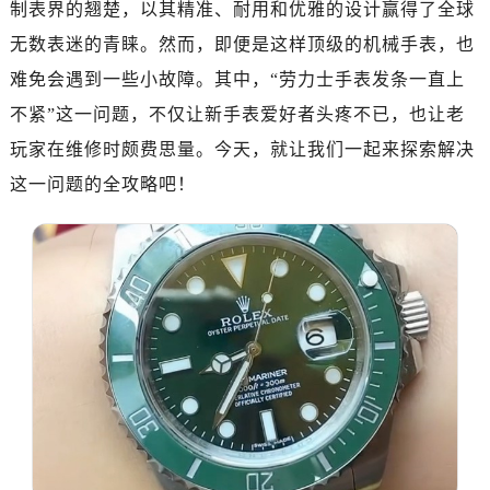
制表界的翘楚，以其精准、耐用和优雅的设计赢得了全球
成都市锦江区人民东路6号SAC东原中心24层2406B室（需提前预约）
重庆市江北区观音桥步行街2号融恒时代广场9层902室（需提前预约）
无数表迷的青睐。然而，即便是这样顶级的机械手表，也
长沙市芙蓉区建湘路393号世茂环球金融中心写字楼10层1013室（需提前预约）
难免会遇到一些小故障。其中，“劳力士手表发条一直上
郑州市二七区民主路10号华润大厦29层2905室（需提前预约）
不紧”这一问题，不仅让新手表爱好者头疼不已，也让老
太原市迎泽区迎泽街道解放路15号亨得利名表维修授权店3楼（需提前预约）
玩家在维修时颇费思量。今天，就让我们一起来探索解决
沈阳市沈河区中街路137号亨得利名表维修授权店1楼（需提前预约）
这一问题的全攻略吧！
沈阳市沈河区中街路83号亨得利名表维修授权店1楼（需提前预约）
乌鲁木齐市天山区红山路26号时代广场（CCMALL）C座17层17-B（需提前预约）
温州市鹿城区锦绣路1067号置信广场10层1015室（需提前预约）
哈尔滨市南岗区东大直街146号上和置地广场金座12层1214室（需提前预约）
大连市中山区人民路15号国际金融大厦7层G室（需提前预约）
佛山市禅城区季华五路57号万科金融中心C座12层1205室（需提前预约）
东莞市东城街道鸿福东路1号民盈国贸中心T1写字楼9层907室（需提前预约）
无锡市梁溪区人民中路139号恒隆广场写字楼1座11层1104室（需提前预约）
南通市崇川区工农路57号圆融广场写字楼16层1603室（需提前预约）
苏州市苏州工业园区星港街199号苏州中心办公楼C座22层08室（需提前预约）