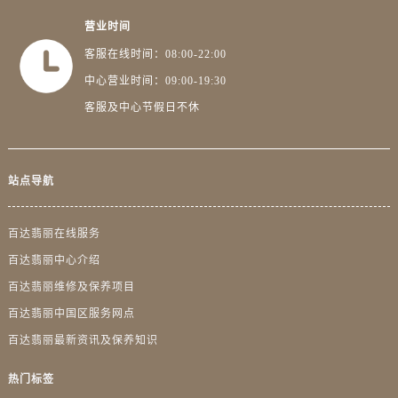
广西壮族自治区梧州市万秀区龙湖镇高旺路百达翡丽售后服务中心（需提前预约）
营业时间
广西壮族自治区玉林市玉州区金玉路百达翡丽售后服务中心（需提前预约）
客服在线时间：08:00-22:00
海南省儋州市儋州市那大镇兰洋北路百达翡丽售后服务中心（需提前预约）
中心营业时间：09:00-19:30
海南省东方市八所镇解放西路百达翡丽售后服务中心（需提前预约）
海南省琼海市嘉积镇东风路百达翡丽售后服务中心（需提前预约）
客服及中心节假日不休
海南省三沙市西沙区西沙群岛永兴岛北京路百达翡丽售后服务中心（需提前预约）
海南省三亚市吉阳区迎宾路百达翡丽售后服务中心（需提前预约）
海南省万宁市万城镇解放路百达翡丽售后服务中心（需提前预约）
站点导航
海南省文昌市文城镇教育东路百达翡丽售后服务中心（需提前预约）
海南省五指山市通什镇三月三大道百达翡丽售后服务中心（需提前预约）
百达翡丽在线服务
香港特别行政区尖沙咀区油尖旺区广东道百达翡丽售后服务中心（需提前预约）
百达翡丽中心介绍
香港特别行政区金钟区中西区金钟道百达翡丽售后服务中心（需提前预约）
百达翡丽维修及保养项目
香港特别行政区九龙区油尖旺区弥敦道百达翡丽售后服务中心（需提前预约）
百达翡丽中国区服务网点
香港特别行政区铜锣湾区湾仔区轩尼诗道百达翡丽售后服务中心（需提前预约）
百达翡丽最新资讯及保养知识
河南省安阳市文峰区解放大道百达翡丽售后服务中心（需提前预约）
热门标签
河南省鹤壁市淇滨区九州路百达翡丽售后服务中心（需提前预约）