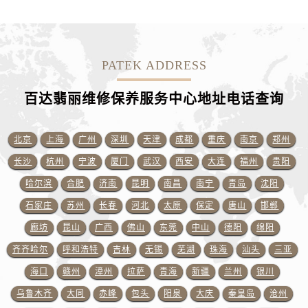
澳门特别行政区望德堂区塔石广场百达翡丽售后服务中心（需提前预约）
福建省福州市晋安区竹屿路6号东二环泰禾广场2号楼5层509室百达翡丽售后服务中心（需提前预约）
福建省厦门市思明区湖滨东路95号万象城华润大厦B座11层1104室百达翡丽售后服务中心（需提前预约）
广东省潮州市潮安区新风路与潮汕路交汇处百达翡丽售后服务中心（需提前预约）
PATEK ADDRESS
广东省广州市天河区天河路230号万菱汇国际中心A塔7层704室百达翡丽售后服务中心（需提前预约）
百达翡丽维修保养服务中心地址电话查询
广东省广州市越秀区环市东路371-375号世界贸易中心大厦南塔15层1507室百达翡丽售后服务中心（需提前预约）
广东省河源市源城区越王大道百达翡丽售后服务中心（需提前预约）
广东省惠州市惠城区江北文昌一路7号华贸大厦1座30层3005室百达翡丽售后服务中心（需提前预约）
北京
上海
广州
深圳
天津
成都
重庆
南京
郑州
广东省江门市蓬江区广场西路百达翡丽售后服务中心（需提前预约）
长沙
杭州
宁波
厦门
武汉
西安
大连
福州
贵阳
广东省揭阳市榕城进贤门步行街百达翡丽售后服务中心（需提前预约）
哈尔滨
合肥
济南
昆明
南昌
南宁
青岛
沈阳
广东省茂名市电白区水东街道迎宾大道百达翡丽售后服务中心（需提前预约）
石家庄
苏州
长春
河北
太原
保定
唐山
邯郸
广东省梅州市梅江区金燕大道百达翡丽售后服务中心（需提前预约）
廊坊
昆山
广西
佛山
东莞
中山
德阳
绵阳
广东省清远市清城区湖西路百达翡丽售后服务中心（需提前预约）
齐齐哈尔
呼和浩特
吉林
无锡
芜湖
珠海
汕头
三亚
广东省汕头市龙湖区长平路百达翡丽售后服务中心（需提前预约）
海口
赣州
漳州
拉萨
青海
新疆
兰州
银川
广东省汕尾市城区香洲街道园林社区翠园街百达翡丽售后服务中心（需提前预约）
广东省韶关市武江区芙蓉新区与老城中心交汇处百达翡丽售后服务中心（需提前预约）
乌鲁木齐
大同
赤峰
包头
阳泉
大庆
秦皇岛
沧州