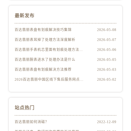
江西省新余市渝水区北湖西路百达翡丽售后服务中心（需提前预约）
江西省宜春市袁州区中山中路百达翡丽售后服务中心（需提前预约）
最新发布
江西省鹰潭市月湖区胜利东路百达翡丽售后服务中心（需提前预约）
山东省德州市德城区东风中路百达翡丽售后服务中心（需提前预约）
百达翡丽表盘有划痕解决技巧集锦
2026-05-08
山东省东营市东营区济南路百达翡丽售后服务中心（需提前预约）
百达翡丽表耳掉了处理方法深度解析
2026-05-07
山东省济南市历下区经十路11111号华润中心写字楼（万象城）15层1508室百达翡丽售后服务中心（需提前预约）
百达翡丽手表机芯里面有划痕处理方法详解
2026-05-06
山东省济宁市任城区太白楼路百达翡丽售后服务中心（需提前预约）
山东省莱芜市文化南路8号银座商城名表维修一楼名表维修百达翡丽售后服务中心（需提前预约）
百达翡丽腕表进水了处理办法是什么
2026-05-05
山东省临沂市兰山区解放路百达翡丽售后服务中心（需提前预约）
百达翡丽表盘有划痕解决方法推荐
2026-05-03
山东省日照市东港区烟台路百达翡丽售后服务中心（需提前预约）
2026百达翡丽中国区线下售后服务网点升级优化公告（最新电话及地址）
2026-05-02
山东省泰安市泰山区财源街道泰山大街百达翡丽售后服务中心（需提前预约）
山东省威海市环翠区新威海路89号振华商厦一楼名表维修百达翡丽售后服务中心（需提前预约）
山东省潍坊市奎文区东风东街百达翡丽售后服务中心（需提前预约）
站点热门
山东省枣庄市滕州市北辛路与善国路交叉口百达翡丽售后服务中心（需提前预约）
山东省淄博市张店区金晶大道百达翡丽售后服务中心（需提前预约）
百达翡丽如何消磁？
2022-12-09
上海市黄浦区南京东路299号宏伊国际广场写字楼8层806室百达翡丽售后服务中心（需提前预约）