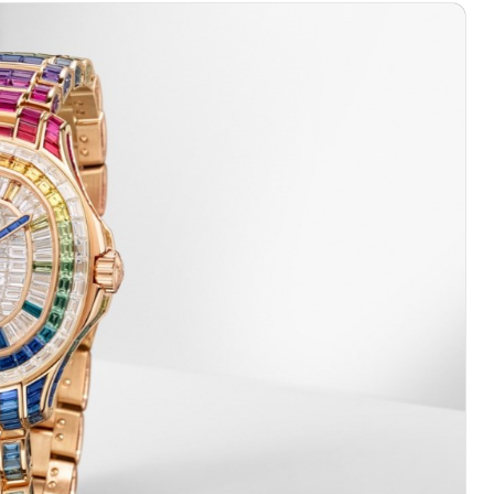
际中心写字楼8层805室（需提前预约）
易中心A座13层1304室（需提前预约）
地双子塔（中央广场）A1座办公楼14层14-07室（需提前预约
心写字楼（万象城）15层1508室（需提前预约）
中心A塔7层704室（需提前预约）
界贸易中心大厦南塔15层1507室（需提前预约）
厦17层1701室（需提前预约）
（华贸天地）1座30层30-05室（需提前预约）
大厦B座11层1104室（需提前预约）
场2号楼5层509室（需提前预约）
心24层2406B室（需提前预约）
代广场9层902室（需提前预约）
融中心写字楼10层1013室（需提前预约）
层2905室（需提前预约）
得利名表维修授权店3楼（需提前预约）
表维修授权店1楼（需提前预约）