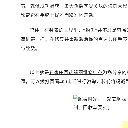
黑龙江省绥化市北林区新华街与康庄
表。就像成功捕获一条大鱼后享受美味的海鲜大餐
黑龙江省伊春市伊美区通河路百达翡
欣赏它在手腕上优雅而精准地走动。
吉林省白城市洮北区明仁南街百达翡
吉林省白山市浑江区浑江大街百达翡
记住，在钟表的世界里，“钓鱼”并不总是容
吉林省吉林市船营区河南街百达翡丽
满足感一样，在修复并重新激活你的百达翡丽手表
吉林省辽源市龙山区人民大街百达翡
与欣赏。
吉林省梅河口市新华街道梅河大街百
吉林省四平市铁东区紫气大路与南九
吉林省松原市宁江区五环大街百达翡
以上就是
石家庄百达翡丽维修中心
为您分享的
吉林省通化市东昌区环通乡江南大街
题，可以拨打页面400电话进行咨询，我们将竭诚
吉林省延边市延吉市解放路百达翡丽
辽宁省鞍山市铁东区站前街百达翡丽
辽宁省本溪市平山区胜利路百达翡丽
辽宁省朝阳市双塔区新华路百达翡丽
辽宁省丹东市振兴区七经街百达翡丽
辽宁省抚顺市新抚区东一路百达翡丽