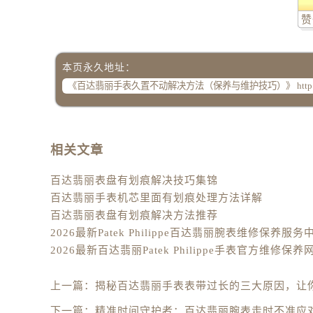
辽宁省阜新市海州区解放大街百达翡
赞
辽宁省葫芦岛市连山区中央路百达翡
辽宁省锦州市古塔区中央大街百达翡
辽宁省辽阳市白塔区新运大街百达翡
本页永久地址：
辽宁省盘锦市兴隆台区石油大街百达
辽宁省铁岭市银州区南马路百达翡丽
辽宁省营口市站前区市府路与渤海大
辽宁省沈阳市沈河区中街路137号亨
相关文章
辽宁省沈阳市沈河区中街路83号亨
百达翡丽表盘有划痕解决技巧集锦
北京市朝阳区建国门外大街甲6号华熙
百达翡丽手表机芯里面有划痕处理方法详解
北京市东城区东长安街1号王府井东方
百达翡丽表盘有划痕解决方法推荐
河北省保定市竞秀区朝阳北大街北国
内蒙古自治区阿拉善盟市左旗土尔扈
内蒙古自治区巴彦淖尔市临河区新华
内蒙古自治区包头市青山区幸福路甲
上一篇：
揭秘百达翡丽手表表带过长的三大原因，让
内蒙古自治区赤峰市红山区哈达街百
下一篇：
精准时间守护者：百达翡丽腕表走时不准应