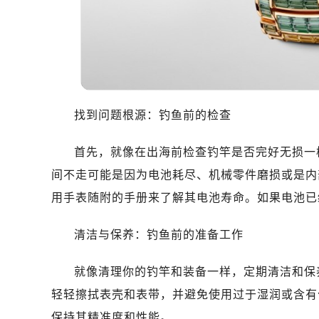
沈阳市沈河区中街路83号亨得利名表
乌鲁木齐市天山区红山路26号时代广场
温州市鹿城区锦绣路1067号置信广场
哈尔滨市南岗区东大直街146号上和置
大连市中山区人民路15号国际金融大
佛山市禅城区季华五路57号万科金融中
找到问题根源：钓鱼前的检查
东莞市东城街道鸿福东路1号民盈国贸
无锡市梁溪区人民中路139号恒隆广场
首先，就像在出海前检查钓竿是否完好无损一
南通市崇川区工农路57号圆融广场写字
间不走可能是因为电池耗尽、机械零件磨损或是内
苏州市苏州工业园区星港街199号苏州
用手表随附的手册来了解其电池寿命。如果电池已
武汉市江汉区解放大道686号世界贸易
南宁市青秀区金湖路59号地王大厦12
清洁与保养：钓鱼前的准备工作
合肥市蜀山区潜山路111号万象城华润
泉州市丰泽区宝洲路729号浦西万达中
就像清理你的钓竿和装备一样，定期清洁和保
青岛市南区山东路6号华润大厦B座2
轻轻擦拭表壳和表带，并避免使用过于湿润或含有
烟台市芝罘区胜利路139号万达金融中
保持其精准度和性能。