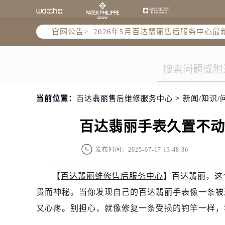
2026年5月百达翡丽全国官方售后客户服
2026年5月百达翡丽售后服务中心最
官网公告>
北京市东城区东长安街1号王府井东方
北京市朝阳区建国门外大街甲6号华熙
天津市和平区赤峰道136号天津国际金
上海市徐汇区虹桥路3号港汇中心2座3
上海市黄浦区南京东路299号宏伊国
当前位置：
百达翡丽售后维修服务中心
>
新闻/知识/
南京市秦淮区中山南路1号南京中心22层
常州市新北区龙锦路1590号现代传媒
百达翡丽手表久置不
徐州市鼓楼区淮海东路29号苏宁广场I
扬州市邗江区国展路29号星耀天地写字
发布时间：2025-07-17 13:48:36
盐城市盐都区世纪大道5号盐城金融城写
泰州市海陵区永定东路399号置地商务
【
百达翡丽维修售后服务中心
】百达翡丽，这
宁波市江北区大闸南路500号来福士广
贵而神秘。当你发现自己的百达翡丽手表像一条被
杭州市上城区钱江路1366号华润大厦A
又心疼。别担心，就像修复一条受损的钓竿一样，
金华市金东区东市南街777号金华万达