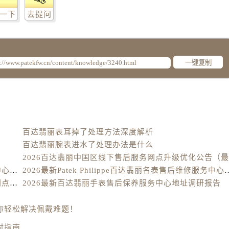
丽售后服务中心（需提前预约）
一下
去提问
丽售后服务中心（需提前预约）
丽售后服务中心（需提前预约）
丽售后服务中心（需提前预约）
翡丽售后服务中心（需提前预约）
一键复制
售后服务中心（需提前预约）
街交叉口百达翡丽售后服务中心（需提前预约）
得利名表维修授权店1楼百达翡丽售后服务中心（需提前预约）
得利名表维修授权店1楼百达翡丽售后服务中心（需提前预约）
百达翡丽表耳掉了处理方法深度解析
国际中心D座11层1102室百达翡丽售后服务中心（需提前预约
百达翡丽腕表进水了处理办法是什么
广场W3座6层602室百达翡丽售后服务中心（需提前预约）
先天下百达翡丽售后服务中心（需提前预约）
2026最新Patek Philippe百达翡丽腕表维修保养服务中心网点地址实地探访报告
2026最新Patek Philippe百达翡丽
特大街百达翡丽售后服务中心（需提前预约）
2026最新百达翡丽Patek Philippe手表官方维修保养网点地址调研报告
2026最新百达翡丽手表售后保养服务中心地址调研报告
街百达翡丽售后服务中心（需提前预约）
3号王府井百货名表维修百达翡丽售后服务中心（需提前预约）
你轻松解决佩戴难题！
达翡丽售后服务中心（需提前预约）
对指南