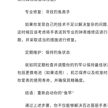
长春市朝阳区西安大路727号中银大厦
贵阳市南明区都司高架桥路33号亨特
专业修复：寻找钓鱼高手
昆明市盘龙区北京路928号同德昆明
石家庄市长安区中山东路39号勒泰中
如果你发现自己的技术不足以解决复杂的问题
西安市碑林区南关正街88号华侨城长
这时候应该考虑将手表送到专业的钟表维修店进行
海口市龙华区金贸东路5号海口华润大厦
题，并采取适当的措施进行修复。
唐山市路南区新华东道100号万达广场
黑龙江省大庆市萨尔图区会战大街百
定期维护：保持钓鱼状态
黑龙江省鹤岗市向阳区红军路百达翡
黑龙江省黑河市爱辉区中央街百达翡
就如同定期检查并调整你的钓竿以保持最佳状
黑龙江省鸡西市鸡冠区红军路百达翡
包括更换电池（如果适用）、机芯保养以及校准时
黑龙江省佳木斯市向阳区长安路百达
你爱表的使用寿命，并确保其精确度。
黑龙江省牡丹江市东安区太平路百达
黑龙江省七台河市桃山区大同街百达
结语：重新启动你的“鱼竿”
黑龙江省齐齐哈尔市龙沙区龙华路百
黑龙江省双鸭山市尖山区新兴大街百
通过上述步骤，你不仅能够解决百达翡丽手表