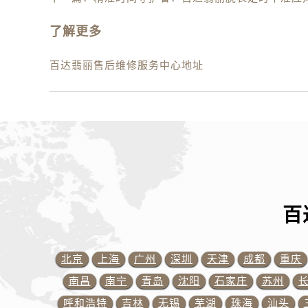
内蒙古自治区鄂尔多斯市东胜区伊金
内蒙古自治区呼伦贝尔市海拉尔区中
了解更多
内蒙古自治区通辽市科尔沁区明仁大
内蒙古自治区乌海市海勃湾区人民南
百达翡丽售后维修服务中心地址
内蒙古自治区乌兰察布市集宁区恩和
内蒙古自治区锡林郭勒盟市锡林浩特
内蒙古自治区兴安盟市乌兰浩特市兴
山西省大同市平城区迎宾街百达翡丽
山西省晋城市城区黄华街百达翡丽售
山西省晋中市榆次区顺城街百达翡丽
山西省临汾市尧都区解放路百达翡丽
百
山西省吕梁市离石区永宁中路与建设
山西省朔州市朔城区怡西路与鄯阳西
山西省忻州市忻府区和平东街与七一
北京
上海
广州
深圳
天津
成都
重庆
山西省阳泉市郊区平阳东街与新城大
南昌
南宁
青岛
沈阳
石家庄
苏州
山西省运城市盐湖区河东街百达翡丽
呼和浩特
吉林
无锡
芜湖
珠海
汕头