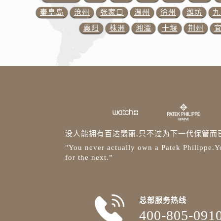
山西省长治市潞州区英雄中路百达翡
秦皇岛
沧州
张家口
温州
徐州
潍坊
九
山西省太原市迎泽区迎泽街道解放路
襄阳
株洲
湘潭
十堰
荆州
天津市和平区赤峰道136号天津国际
安徽省安庆市迎江区人民路百达翡丽
安徽省蚌埠市蚌山区淮河路百达翡丽
安徽省亳州市谯城区魏武大道百达翡
安徽省池州市贵池区长江路百达翡丽
安徽省滁州市琅琊区南谯北路百达翡
安徽省阜阳市颍州区颍州北路百达翡
安徽省淮北市相山区淮海路百达翡丽
没人能拥有百达翡丽,只不过为下一代保管而
安徽省淮南市田家庵区国庆中路百达
"You never actually own a Patek Philippe.Yo
安徽省黄山市屯溪区黄山西路百达翡
for the next.”
安徽省六安市金安区解放中路百达翡
安徽省马鞍山市雨山区湖南西路百达
安徽省宿州市埇桥区人民中路百达翡
总部服务热线
安徽省铜陵市铜官区石城大道百达翡
400-805-091