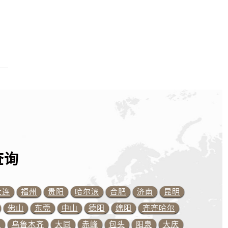
）
查询
大连
福州
贵阳
哈尔滨
合肥
济南
昆明
佛山
东莞
中山
德阳
绵阳
齐齐哈尔
川
乌鲁木齐
大同
赤峰
包头
阳泉
大庆