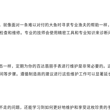
A座(旺进大厦)18层09室（需提前预约）
国际金融中心14楼14D（需提前预约）
广场写字楼10层06室（需提前预约）
心写字楼B座13层07室（需提前预约）
，就像面对一条难以对付的大鱼时寻求专业渔夫的帮助一样
安国际中心E座6楼10室（需提前预约）
检查和维修。专业的技师会使用精密工具和专业知识来诊断
B座17层1707室（需提前预约）
写字楼A座10层1002室（需提前预约）
达翡丽售后服务中心（需提前预约）
丽售后服务中心（需提前预约）
丽售后服务中心（需提前预约）
态一样，定期为你的百达翡丽手表进行维护是非常必要的。
丽售后服务中心（需提前预约）
间等步骤。遵循制造商的建议进行这些维护工作可以显著延
翡丽售后服务中心（需提前预约）
翡丽售后服务中心（需提前预约）
翡丽售后服务中心（需提前预约）
达翡丽售后服务中心（需提前预约）
达翡丽售后服务中心（需提前预约）
不走的问题，还能学习到如何更好地维护和享受这枚珍贵的