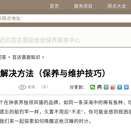
务热线：400-805-0910
首页
服务项目
网点大全
新网点地址：
广场W3座6层602室（需提前预约）
国际中心D座11层1102室（需提前预约）
融中心26层2603室（需提前预约）
7层3705室（需提前预约）
际广场写字楼8层806室（需提前预约）
问答
>
百达翡丽知识
>
22-C1-C3室（需提前预约）
中心5号楼10层1008室（需提前预约）
动解决方法（保养与维护技巧）
FC国际金融中心35层3508室（需提前预约）
楼1号楼18层1803室（需提前预约）
阅读：（
次）
分享到：
字楼1号楼16层1604室（需提前预约）
中心东塔（华润万象城）17层1706室（需提前预约）
个在钟表界独领风骚的品牌，如同一条深海中的稀有鱼种，
场办公楼20层2009室（需提前预约）
遗忘的船钓竿一样，久置不用后“不走”，你可能会感到既困
座5层503-5室（需提前预约）
我们来一起探索如何唤醒这枚沉睡的时计。
广场4号楼22楼2209室（需提前预约）