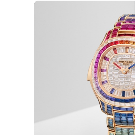
绍兴市越城区胜利东路379号世茂天
嘉兴市南湖区广益路705号嘉兴世界贸
南昌市红谷滩新区红谷中大道998号绿
济南市历下区经十路11111号华润中
广州市天河区天河路230号万菱汇国际
广州市越秀区环市东路371-375号世
深圳市罗湖区深南东路5001号华润大
惠州市惠城区江北文昌一路7号华贸大厦
厦门市思明区湖滨东路95号万象城华润
福州市晋安区竹屿路6号东二环泰禾广
成都市锦江区人民东路6号SAC东原中
重庆市江北区观音桥步行街2号融恒时
长沙市芙蓉区建湘路393号世茂环球金
郑州市二七区民主路10号华润大厦29
太原市迎泽区迎泽街道解放路15号亨
沈阳市沈河区中街路137号亨得利名