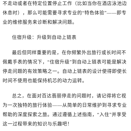
辽宁省丹东市振兴区七经街百达翡丽售后服务中心（需提前预约）
不走动或者在特定位置停止工作（比如当你在酒店泳池边
辽宁省抚顺市新抚区东一路百达翡丽售后服务中心（需提前预约）
休息时），那么可能需要寻求专业的“特色体验”——即专
辽宁省阜新市海州区解放大街百达翡丽售后服务中心（需提前预约）
业的维修服务来诊断和解决问题。
辽宁省葫芦岛市连山区中央路百达翡丽售后服务中心（需提前预约）
辽宁省锦州市古塔区中央大街百达翡丽售后服务中心（需提前预约）
住宿升级：升级到自动上链表
辽宁省辽阳市白塔区新运大街百达翡丽售后服务中心（需提前预约）
辽宁省盘锦市兴隆台区石油大街百达翡丽售后服务中心（需提前预约）
最后但同样重要的是，在你频繁外出旅行或长时间不
辽宁省铁岭市银州区南马路百达翡丽售后服务中心（需提前预约）
佩戴手表的情况下，“住宿升级”到自动上链表可能是解决
辽宁省营口市站前区市府路与渤海大街交叉口百达翡丽售后服务中心（需提前预约）
停走问题的有效策略之一。自动上链表的设计使得即使长
辽宁省沈阳市沈河区中街路137号亨得利名表维修授权店1楼百达翡丽售后服务中心（需提前预约）
时间不使用也能保持机芯的动力运转。
辽宁省沈阳市沈河区中街路83号亨得利名表维修授权店1楼百达翡丽售后服务中心（需提前预约）
北京市朝阳区建国门外大街甲6号华熙国际中心D座11层1102室百达翡丽售后服务中心（需提前预约）
总之，在面对百达翡丽停走的问题时，请记得将它视
北京市东城区东长安街1号王府井东方广场W3座6层602室百达翡丽售后服务中心（需提前预约）
为一次独特的旅行体验——从简单的日常维护到寻求专业
河北省保定市竞秀区朝阳北大街北国先天下百达翡丽售后服务中心（需提前预约）
帮助的深度探索之旅。通过遵循上述指南，“入住”并享受
内蒙古自治区阿拉善盟市左旗土尔扈特大街百达翡丽售后服务中心（需提前预约）
内蒙古自治区巴彦淖尔市临河区新华街百达翡丽售后服务中心（需提前预约）
这一过程带来的知识与乐趣吧！