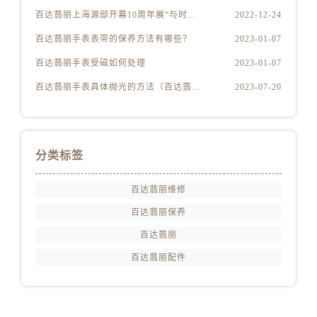
山东省东营市东营区济南路百达翡丽售后服务中心（需提前预约）
百达翡丽上海源邸开幕10周年展“与时间同源”
2022-12-24
山东省济南市历下区经十路11111号华润中心写字楼（万象城）15层1508室百达翡丽售后服务中心（需提前预约）
百达翡丽手表表带的保养方法有哪些？
2023-01-07
山东省济宁市任城区太白楼路百达翡丽售后服务中心（需提前预约）
山东省莱芜市文化南路8号银座商城名表维修一楼名表维修百达翡丽售后服务中心（需提前预约）
百达翡丽手表受磁如何处理
2023-01-07
山东省临沂市兰山区解放路百达翡丽售后服务中心（需提前预约）
百达翡丽手表具体抛光的方法（百达翡丽手表抛光的正确方法）
2023-07-20
山东省日照市东港区烟台路百达翡丽售后服务中心（需提前预约）
山东省泰安市泰山区财源街道泰山大街百达翡丽售后服务中心（需提前预约）
山东省威海市环翠区新威海路89号振华商厦一楼名表维修百达翡丽售后服务中心（需提前预约）
分类标签
山东省潍坊市奎文区东风东街百达翡丽售后服务中心（需提前预约）
山东省枣庄市滕州市北辛路与善国路交叉口百达翡丽售后服务中心（需提前预约）
百达翡丽维修
山东省淄博市张店区金晶大道百达翡丽售后服务中心（需提前预约）
百达翡丽保养
上海市黄浦区南京东路299号宏伊国际广场写字楼8层806室百达翡丽售后服务中心（需提前预约）
百达翡丽
上海市徐汇区虹桥路3号港汇中心2座37层3705室百达翡丽售后服务中心（需提前预约）
浙江省杭州市上城区钱江路1366号华润大厦A座5层503-5室百达翡丽售后服务中心（需提前预约）
百达翡丽配件
浙江省湖州市吴兴区劳动路百达翡丽售后服务中心（需提前预约）
浙江省嘉兴市南湖区广益路705号嘉兴世界贸易中心A座13层1304室百达翡丽售后服务中心（需提前预约）