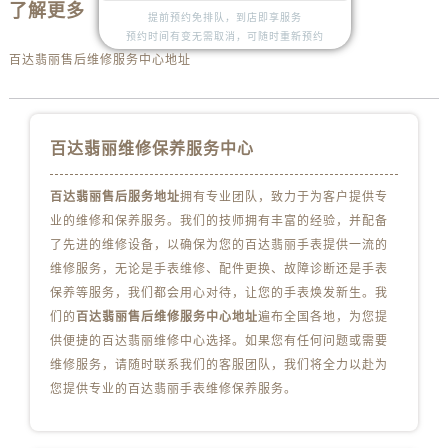
安徽省宿州市埇桥区人民中路百达翡丽售后服务中心（需提前预约）
了解更多
提前预约免排队，到店即享服务
安徽省铜陵市铜官区石城大道百达翡丽售后服务中心（需提前预约）
预约时间有变无需取消，可随时重新预约
安徽省芜湖市镜湖区中山路步行街百达翡丽售后服务中心（需提前预约）
百达翡丽售后维修服务中心地址
安徽省宣城市宣州区叠嶂西路百达翡丽售后服务中心（需提前预约）
福建省龙岩市新罗区九一南路百达翡丽售后服务中心（需提前预约）
福建省南平市建阳区人民西路百达翡丽售后服务中心（需提前预约）
百达翡丽维修保养服务中心
福建省宁德市蕉城区天湖东路百达翡丽售后服务中心（需提前预约）
福建省莆田市城厢区霞林街道荔华东大道百达翡丽售后服务中心（需提前预约）
百达翡丽售后服务地址
拥有专业团队，致力于为客户提供专
业的维修和保养服务。我们的技师拥有丰富的经验，并配备
福建省三明市三元区东乾二路百达翡丽售后服务中心（需提前预约）
了先进的维修设备，以确保为您的百达翡丽手表提供一流的
福建省漳州市龙文区步港路百达翡丽售后服务中心（需提前预约）
维修服务，无论是手表维修、配件更换、故障诊断还是手表
江苏省常州市新北区龙锦路1590号现代传媒中心5号楼10层1008室百达翡丽售后服务中心（需提前预约）
保养等服务，我们都会用心对待，让您的手表焕发新生。我
江苏省淮安市清江浦区淮海北路百达翡丽售后服务中心（需提前预约）
们的
百达翡丽售后维修服务中心地址
遍布全国各地，为您提
江苏省连云港市海州区通灌北路百达翡丽售后服务中心（需提前预约）
供便捷的百达翡丽维修中心选择。如果您有任何问题或需要
江苏省南京市秦淮区中山南路1号南京中心22层22-C1-C3室百达翡丽售后服务中心（需提前预约）
维修服务，请随时联系我们的客服团队，我们将全力以赴为
您提供专业的百达翡丽手表维修保养服务。
江苏省宿迁市宿城区西湖路百达翡丽售后服务中心（需提前预约）
江苏省泰州市海陵区永定东路399号置地商务中心东塔（华润万象城）17层1706室百达翡丽售后服务中心（需提前预约）