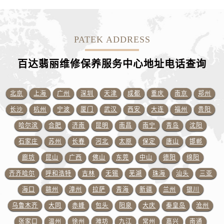
浙江省金华市金东区东市南街777号金华万达广场4号楼22楼2209室百达翡丽售后服务中心（需提前预约）
浙江省丽水市莲都区解放街百达翡丽售后服务中心（需提前预约）
浙江省宁波市江北区大闸南路500号来福士广场办公楼20层2009室百达翡丽售后服务中心（需提前预约）
PATEK ADDRESS
浙江省衢州市柯城区上街百达翡丽售后服务中心（需提前预约）
浙江省绍兴市越城区胜利东路379号世茂天际中心写字楼8层805室百达翡丽售后服务中心（需提前预约）
百达翡丽维修保养服务中心地址电话查询
浙江省舟山市定海区解放东路百达翡丽售后服务中心（需提前预约）
澳门特别行政区大堂区议事亭前地（新马路）百达翡丽售后服务中心（需提前预约）
北京
上海
广州
深圳
天津
成都
重庆
南京
郑州
澳门特别行政区风顺堂区南湾大马路百达翡丽售后服务中心（需提前预约）
长沙
杭州
宁波
厦门
武汉
西安
大连
福州
贵阳
澳门特别行政区花地玛堂区关闸广场百达翡丽售后服务中心（需提前预约）
哈尔滨
合肥
济南
昆明
南昌
南宁
青岛
沈阳
澳门特别行政区花王堂区大三巴商圈百达翡丽售后服务中心（需提前预约）
澳门特别行政区嘉模堂区官也街百达翡丽售后服务中心（需提前预约）
石家庄
苏州
长春
河北
太原
保定
唐山
邯郸
澳门省路氹城市金光大道百达翡丽售后服务中心（需提前预约）
廊坊
昆山
广西
佛山
东莞
中山
德阳
绵阳
澳门特别行政区望德堂区塔石广场百达翡丽售后服务中心（需提前预约）
齐齐哈尔
呼和浩特
吉林
无锡
芜湖
珠海
汕头
三亚
福建省福州市晋安区竹屿路6号东二环泰禾广场2号楼5层509室百达翡丽售后服务中心（需提前预约）
海口
赣州
漳州
拉萨
青海
新疆
兰州
银川
福建省厦门市思明区湖滨东路95号万象城华润大厦B座11层1104室百达翡丽售后服务中心（需提前预约）
乌鲁木齐
大同
赤峰
包头
阳泉
大庆
秦皇岛
沧州
广东省潮州市潮安区新风路与潮汕路交汇处百达翡丽售后服务中心（需提前预约）
张家口
温州
徐州
潍坊
九江
常州
嘉兴
南通