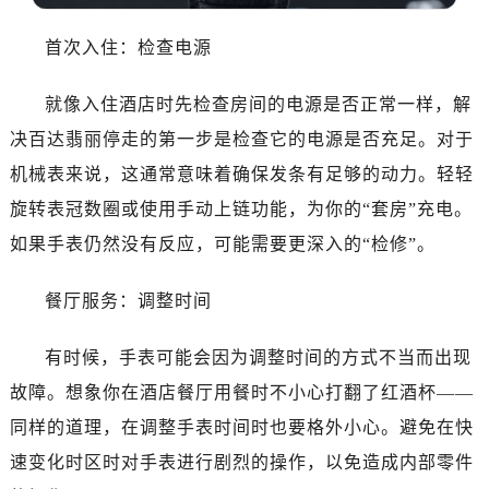
青岛市南区山东路6号华润大厦B座22层04室（需提前预约）
烟台市芝罘区胜利路139号万达金融中心A座907室（需提前预约）
首次入住：检查电源
长春市朝阳区西安大路727号中银大厦A座(旺进大厦)18层09室（需提前预约）
贵阳市南明区都司高架桥路33号亨特国际金融中心14楼14D（需提前预约）
就像入住酒店时先检查房间的电源是否正常一样，解
昆明市盘龙区北京路928号同德昆明广场写字楼10层06室（需提前预约）
决百达翡丽停走的第一步是检查它的电源是否充足。对于
石家庄市长安区中山东路39号勒泰中心写字楼B座13层07室（需提前预约）
机械表来说，这通常意味着确保发条有足够的动力。轻轻
西安市碑林区南关正街88号华侨城长安国际中心E座6楼10室（需提前预约）
旋转表冠数圈或使用手动上链功能，为你的“套房”充电。
海口市龙华区金贸东路5号海口华润大厦B座17层1707室（需提前预约）
如果手表仍然没有反应，可能需要更深入的“检修”。
唐山市路南区新华东道100号万达广场写字楼A座10层1002室（需提前预约）
黑龙江省大庆市萨尔图区会战大街百达翡丽售后服务中心（需提前预约）
餐厅服务：调整时间
黑龙江省鹤岗市向阳区红军路百达翡丽售后服务中心（需提前预约）
黑龙江省黑河市爱辉区中央街百达翡丽售后服务中心（需提前预约）
有时候，手表可能会因为调整时间的方式不当而出现
黑龙江省鸡西市鸡冠区红军路百达翡丽售后服务中心（需提前预约）
故障。想象你在酒店餐厅用餐时不小心打翻了红酒杯——
黑龙江省佳木斯市向阳区长安路百达翡丽售后服务中心（需提前预约）
同样的道理，在调整手表时间时也要格外小心。避免在快
黑龙江省牡丹江市东安区太平路百达翡丽售后服务中心（需提前预约）
黑龙江省七台河市桃山区大同街百达翡丽售后服务中心（需提前预约）
速变化时区时对手表进行剧烈的操作，以免造成内部零件