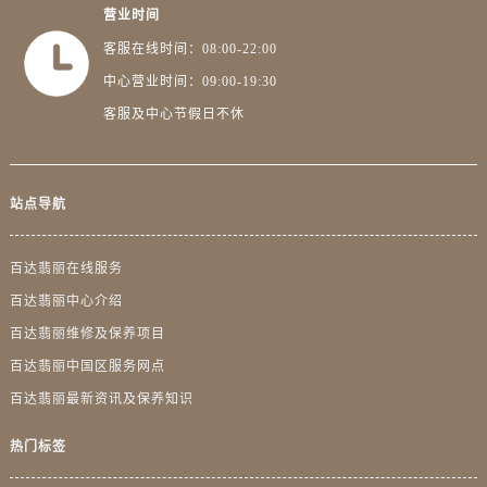
广东省肇庆市端州区信安大道与砚都大道交汇处百达翡丽售后服务中心（需提前预约）
营业时间
广西壮族自治区百色市右江区中山二路百达翡丽售后服务中心（需提前预约）
客服在线时间：08:00-22:00
广西壮族自治区北海市海城区北京路百达翡丽售后服务中心（需提前预约）
中心营业时间：09:00-19:30
广西壮族自治区崇左市江州区石景林街道友谊大道与丽川路交汇处百达翡丽售后服务中心（需提前预约）
客服及中心节假日不休
广西壮族自治区防城港市港口区金花茶大道百达翡丽售后服务中心（需提前预约）
广西壮族自治区贵港市港北区港城街道布山大道与仙衣路交叉口百达翡丽售后服务中心（需提前预约）
广西壮族自治区桂林市秀峰区红岭路百达翡丽售后服务中心（需提前预约）
站点导航
广西壮族自治区河池市金城江区金城江街道朝阳路百达翡丽售后服务中心（需提前预约）
广西壮族自治区贺州市八步区城东街道灵峰南路百达翡丽售后服务中心（需提前预约）
百达翡丽在线服务
广西壮族自治区来宾市兴宾区桂中大道百达翡丽售后服务中心（需提前预约）
百达翡丽中心介绍
广西壮族自治区柳州市城中区中山中路百达翡丽售后服务中心（需提前预约）
百达翡丽维修及保养项目
广西壮族自治区钦州市钦南区金海湾东大街百达翡丽售后服务中心（需提前预约）
广西壮族自治区梧州市万秀区龙湖镇高旺路百达翡丽售后服务中心（需提前预约）
百达翡丽中国区服务网点
广西壮族自治区玉林市玉州区金玉路百达翡丽售后服务中心（需提前预约）
百达翡丽最新资讯及保养知识
海南省儋州市儋州市那大镇兰洋北路百达翡丽售后服务中心（需提前预约）
热门标签
海南省东方市八所镇解放西路百达翡丽售后服务中心（需提前预约）