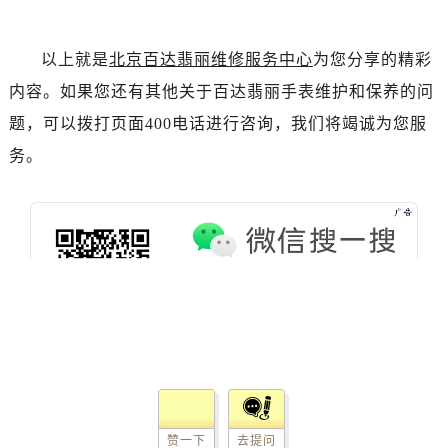
内蒙古自治区包头市青山区幸福路甲3号王府井百货名表维修百达翡丽售后服务中心（需提前预约）
内蒙古自治区赤峰市红山区哈达街百达翡丽售后服务中心（需提前预约）
内蒙古自治区鄂尔多斯市东胜区伊金霍洛街百达翡丽售后服务中心（需提前预约）
以上就是
北京百达翡丽维修服务中心
为您分享的精彩
内蒙古自治区呼伦贝尔市海拉尔区中央街百达翡丽售后服务中心（需提前预约）
内容。如果您还有其他关于百达翡丽手表维护和保养的问
内蒙古自治区通辽市科尔沁区明仁大街百达翡丽售后服务中心（需提前预约）
题，可以拨打页面400电话进行咨询，我们将竭诚为您服
内蒙古自治区乌海市海勃湾区人民南路百达翡丽售后服务中心（需提前预约）
务。
内蒙古自治区乌兰察布市集宁区恩和大街百达翡丽售后服务中心（需提前预约）
内蒙古自治区锡林郭勒盟市锡林浩特市光明街与额尔敦路交叉口百达翡丽售后服务中心（需提前预约）
内蒙古自治区兴安盟市乌兰浩特市兴安大街百达翡丽售后服务中心（需提前预约）
山西省大同市平城区迎宾街百达翡丽售后服务中心（需提前预约）
山西省晋城市城区黄华街百达翡丽售后服务中心（需提前预约）
山西省晋中市榆次区顺城街百达翡丽售后服务中心（需提前预约）
山西省临汾市尧都区解放路百达翡丽售后服务中心（需提前预约）
山西省吕梁市离石区永宁中路与建设街交叉口百达翡丽售后服务中心（需提前预约）
山西省朔州市朔城区怡西路与鄯阳西街交汇处百达翡丽售后服务中心（需提前预约）
山西省忻州市忻府区和平东街与七一南路交叉口百达翡丽售后服务中心（需提前预约）
赞一下
去提问