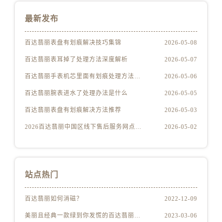
江苏省徐州市鼓楼区淮海东路29号苏宁广场IFC国际金融中心35层3508室百达翡丽售后服务中心（需提前预约）
江苏省盐城市盐都区世纪大道5号盐城金融城写字楼1号楼16层1604室百达翡丽售后服务中心（需提前预约）
最新发布
江苏省扬州市邗江区国展路29号星耀天地写字楼1号楼18层1803室百达翡丽售后服务中心（需提前预约）
江苏省镇江市京口区中山东路百达翡丽售后服务中心（需提前预约）
百达翡丽表盘有划痕解决技巧集锦
2026-05-08
江西省抚州市临川区赣东大道百达翡丽售后服务中心（需提前预约）
百达翡丽表耳掉了处理方法深度解析
2026-05-07
江西省赣州市章贡区文清路百达翡丽售后服务中心（需提前预约）
百达翡丽手表机芯里面有划痕处理方法详解
2026-05-06
江西省吉安市吉州区井冈山大道百达翡丽售后服务中心（需提前预约）
百达翡丽腕表进水了处理办法是什么
2026-05-05
江西省景德镇市珠山区珠山中路百达翡丽售后服务中心（需提前预约）
百达翡丽表盘有划痕解决方法推荐
2026-05-03
江西省九江市浔阳区浔阳路百达翡丽售后服务中心（需提前预约）
江西省南昌市红谷滩新区红谷中大道998号绿地双子塔（中央广场）A1座办公楼14层1407室百达翡丽售后服务中心（需提前预约）
2026百达翡丽中国区线下售后服务网点升级优化公告（最新电话及地址）
2026-05-02
江西省萍乡市安源区萍安北大道与康庄路交叉口百达翡丽售后服务中心（需提前预约）
江西省上饶市信州区滨江西路百达翡丽售后服务中心（需提前预约）
江西省新余市渝水区北湖西路百达翡丽售后服务中心（需提前预约）
站点热门
江西省宜春市袁州区中山中路百达翡丽售后服务中心（需提前预约）
江西省鹰潭市月湖区胜利东路百达翡丽售后服务中心（需提前预约）
百达翡丽如何消磁？
2022-12-09
山东省德州市德城区东风中路百达翡丽售后服务中心（需提前预约）
美丽且经典一款绿到你发慌的百达翡丽腕表
2023-03-06