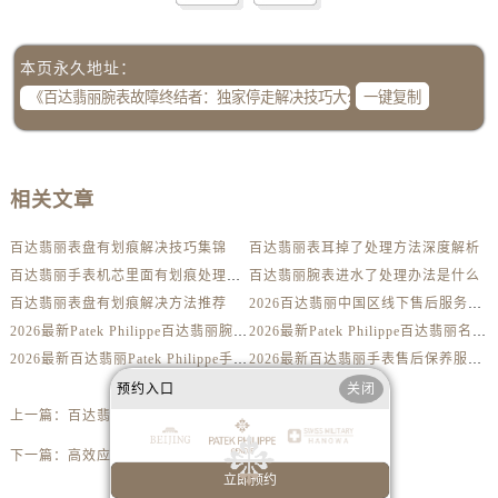
山西省阳泉市郊区平阳东街与新城大道交叉口百达翡丽售后服务中心（需提前预约）
山西省运城市盐湖区河东街百达翡丽售后服务中心（需提前预约）
山西省长治市潞州区英雄中路百达翡丽售后服务中心（需提前预约）
本页永久地址：
山西省太原市迎泽区迎泽街道解放路15号亨得利名表维修授权店3楼百达翡丽售后服务中心（需提前预约）
一键复制
天津市和平区赤峰道136号天津国际金融中心26层2603室百达翡丽售后服务中心（需提前预约）
安徽省安庆市迎江区人民路百达翡丽售后服务中心（需提前预约）
安徽省蚌埠市蚌山区淮河路百达翡丽售后服务中心（需提前预约）
相关文章
安徽省亳州市谯城区魏武大道百达翡丽售后服务中心（需提前预约）
百达翡丽表盘有划痕解决技巧集锦
百达翡丽表耳掉了处理方法深度解析
安徽省池州市贵池区长江路百达翡丽售后服务中心（需提前预约）
百达翡丽手表机芯里面有划痕处理方法详解
百达翡丽腕表进水了处理办法是什么
安徽省滁州市琅琊区南谯北路百达翡丽售后服务中心（需提前预约）
百达翡丽表盘有划痕解决方法推荐
2026百达翡丽中国区线下售后服务网点升级优化公告（最新电话及地址）
安徽省阜阳市颍州区颍州北路百达翡丽售后服务中心（需提前预约）
2026最新Patek Philippe百达翡丽腕表维修保养服务中心网点地址实地探访报告
2026最新Patek Philippe百达翡丽名表售后维修服务中心地址考察报告
安徽省淮北市相山区淮海路百达翡丽售后服务中心（需提前预约）
2026最新百达翡丽Patek Philippe手表官方维修保养网点地址调研报告
2026最新百达翡丽手表售后保养服务中心地址调研报告
安徽省淮南市田家庵区国庆中路百达翡丽售后服务中心（需提前预约）
预约入口
关闭
安徽省黄山市屯溪区黄山西路百达翡丽售后服务中心（需提前预约）
上一篇：
百达翡丽不戴自动停走？修复指南与保养秘籍
安徽省六安市金安区解放中路百达翡丽售后服务中心（需提前预约）
下一篇：
高效应对：百达翡丽腕表锈迹去除全攻略
安徽省马鞍山市雨山区湖南西路百达翡丽售后服务中心（需提前预约）
立即预约