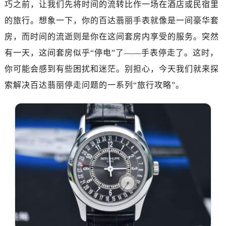
太原市迎泽区迎泽街道解放路15号亨得利名表维修授权店3楼（需提前预约）
巧之前，让我们先将时间的流转比作一场在酒店或民宿里
沈阳市沈河区中街路137号亨得利名表维修授权店1楼（需提前预约）
的旅行。想象一下，你的百达翡丽手表就像是一间豪华套
沈阳市沈河区中街路83号亨得利名表维修授权店1楼（需提前预约）
房，而时间的流逝则是你在这间套房内享受的服务。突然
乌鲁木齐市天山区红山路26号时代广场（CCMALL）C座17层17-B（需提前预约）
有一天，这间套房似乎“停电”了——手表停走了。这时，
温州市鹿城区锦绣路1067号置信广场10层1015室（需提前预约）
你可能会感到有些困扰和迷茫。别担心，今天我们就来探
哈尔滨市南岗区东大直街146号上和置地广场金座12层1214室（需提前预约）
索解决百达翡丽停走问题的一系列“旅行攻略”。
大连市中山区人民路15号国际金融大厦7层G室（需提前预约）
佛山市禅城区季华五路57号万科金融中心C座12层1205室（需提前预约）
东莞市东城街道鸿福东路1号民盈国贸中心T1写字楼9层907室（需提前预约）
无锡市梁溪区人民中路139号恒隆广场写字楼1座11层1104室（需提前预约）
南通市崇川区工农路57号圆融广场写字楼16层1603室（需提前预约）
苏州市苏州工业园区星港街199号苏州中心办公楼C座22层08室（需提前预约）
武汉市江汉区解放大道686号世界贸易大厦38层09室（需提前预约）
南宁市青秀区金湖路59号地王大厦12楼1224室（需提前预约）
合肥市蜀山区潜山路111号万象城华润大厦B座12楼03室（需提前预约）
泉州市丰泽区宝洲路729号浦西万达中心写字楼A座7楼709室（需提前预约）