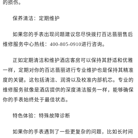
黑龙江省齐齐哈尔市龙沙区龙华路百达翡丽售后服务中心（需提前预约）
的损伤。
黑龙江省双鸭山市尖山区新兴大街百达翡丽售后服务中心（需提前预约）
黑龙江省绥化市北林区新华街与康庄路交叉口百达翡丽售后服务中心（需提前预约）
保养清洁：定期维护
黑龙江省伊春市伊美区通河路百达翡丽售后服务中心（需提前预约）
如果您的手表出现问题建议您尽快拨打百达翡丽售后
吉林省白城市洮北区明仁南街百达翡丽售后服务中心（需提前预约）
吉林省白山市浑江区浑江大街百达翡丽售后服务中心（需提前预约）
维修服务中心热线：400-805-0910进行咨询。
吉林省吉林市船营区河南街百达翡丽售后服务中心（需提前预约）
正如定期清洁和维护酒店客房可以保持其舒适和优雅
吉林省辽源市龙山区人民大街百达翡丽售后服务中心（需提前预约）
吉林省梅河口市新华街道梅河大街百达翡丽售后服务中心（需提前预约）
一样，定期对你的百达翡丽进行专业维护也是保持其精准
吉林省四平市铁东区紫气大路与南九经街交汇处百达翡丽售后服务中心（需提前预约）
度的关键。这包括清洁、润滑以及校准内部机芯。专业的
吉林省松原市宁江区五环大街百达翡丽售后服务中心（需提前预约）
维修服务就像是酒店提供的深度清洁服务一样，能够确保
吉林省通化市东昌区环通乡江南大街百达翡丽售后服务中心（需提前预约）
你的手表始终处于最佳状态。
吉林省延边市延吉市解放路百达翡丽售后服务中心（需提前预约）
辽宁省鞍山市铁东区站前街百达翡丽售后服务中心（需提前预约）
特色体验：特殊故障诊断
辽宁省本溪市平山区胜利路百达翡丽售后服务中心（需提前预约）
辽宁省朝阳市双塔区新华路百达翡丽售后服务中心（需提前预约）
如果你的手表遇到了一些更复杂的问题，比如长时间