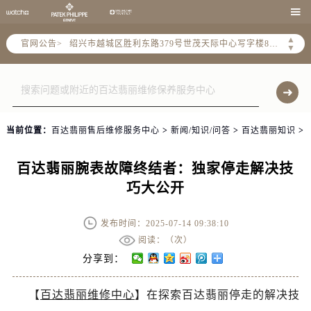
杭州市上城区钱江路1366号华润大厦A座5层503-5室（需提前预约）

金华市金东区东市南街777号金华万达广场4号楼22楼2209室（需提前预约）
绍兴市越城区胜利东路379号世茂天际中心写字楼8层805室（需提前预约）
▲
官网公告>
▼
嘉兴市南湖区广益路705号嘉兴世界贸易中心A座13层1304室（需提前预约）
南昌市红谷滩新区红谷中大道998号绿地双子塔（中央广场）A1座办公楼14层14-07室（需提前预约）
济南市历下区经十路11111号华润中心写字楼（万象城）15层1508室（需提前预约）
广州市天河区天河路230号万菱汇国际中心A塔7层704室（需提前预约）
当前位置：
百达翡丽售后维修服务中心
>
新闻/知识/问答
>
百达翡丽知识
>
广州市越秀区环市东路371-375号世界贸易中心大厦南塔15层1507室（需提前预约）
深圳市罗湖区深南东路5001号华润大厦17层1701室（需提前预约）
百达翡丽腕表故障终结者：独家停走解决技
惠州市惠城区江北文昌一路7号华贸大厦（华贸天地）1座30层30-05室（需提前预约）
巧大公开
厦门市思明区湖滨东路95号万象城华润大厦B座11层1104室（需提前预约）
福州市晋安区竹屿路6号东二环泰禾广场2号楼5层509室（需提前预约）
发布时间：2025-07-14 09:38:10
成都市锦江区人民东路6号SAC东原中心24层2406B室（需提前预约）
阅读：（
次）
重庆市江北区观音桥步行街2号融恒时代广场9层902室（需提前预约）
分享到：
长沙市芙蓉区建湘路393号世茂环球金融中心写字楼10层1013室（需提前预约）
郑州市二七区民主路10号华润大厦29层2905室（需提前预约）
【
百达翡丽维修中心
】在探索百达翡丽停走的解决技