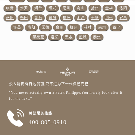
广东省广州市天河区天河路230号万菱汇国际中心A塔7层704室百达翡丽售后服务中心（需提前预约）
临沂
淮安
烟台
绍兴
亳州
舟山
扬州
金华
洛阳
广东省广州市越秀区环市东路371-375号世界贸易中心大厦南塔15层1507室百达翡丽售后服务中心（需提前预约）
广东省河源市源城区越王大道百达翡丽售后服务中心（需提前预约）
岳阳
衡阳
黄石
襄阳
株洲
湘潭
十堰
荆州
宜昌
广东省惠州市惠城区江北文昌一路7号华贸大厦1座30层3005室百达翡丽售后服务中心（需提前预约）
许昌
南阳
常德
泉州
柳州
桂林
惠州
西宁
广东省江门市蓬江区广场西路百达翡丽售后服务中心（需提前预约）
攀枝花
遵义
天水
盐城
泰州
广东省揭阳市榕城进贤门步行街百达翡丽售后服务中心（需提前预约）
广东省茂名市电白区水东街道迎宾大道百达翡丽售后服务中心（需提前预约）
广东省梅州市梅江区金燕大道百达翡丽售后服务中心（需提前预约）
广东省清远市清城区湖西路百达翡丽售后服务中心（需提前预约）
广东省汕头市龙湖区长平路百达翡丽售后服务中心（需提前预约）
没人能拥有百达翡丽,只不过为下一代保管而已
广东省汕尾市城区香洲街道园林社区翠园街百达翡丽售后服务中心（需提前预约）
"You never actually own a Patek Philippe.You merely look after it
广东省韶关市武江区芙蓉新区与老城中心交汇处百达翡丽售后服务中心（需提前预约）
for the next.”
广东省深圳市罗湖区深南东路5001号华润大厦17层1701室百达翡丽售后服务中心（需提前预约）
广东省阳江市江城区东风一路百达翡丽售后服务中心（需提前预约）
总部服务热线
广东省云浮市云城区金山路百达翡丽售后服务中心（需提前预约）
400-805-0910
广东省湛江市赤坎区观海北路百达翡丽售后服务中心（需提前预约）